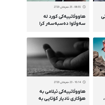
08:55 - 25 خەرمانان 2720
ی
هاووڵاتییەکی کورد لە
سەوڵاوا دەسبەسەر کرا
گرت
10:14 - 23 خەرمانان 2720
هاووڵاتییەکی ئیلامی بە
هۆکاری نادیار کۆتایی بە