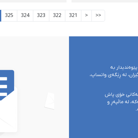
برینداربوونی کۆڵبەرێکی
لێکەوتەوە
325
324
323
322
321
<
<<
پێوەندیدار بە
ران، لە ڕێگەی واتساپ،
یەکانی خۆی پاش
ە، لە ماڵپەڕ و
.