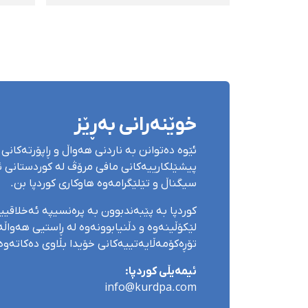
برینداریان کوشت
کران
خوێنەرانی بەڕێز
ئێوە دەتوانن بە ناردنی هەواڵ و ڕاپۆرتەکانی 
پیشێلکارییەکانی مافی مرۆڤ لە کوردستانی ئێ
سیگناڵ و تێلێگرامەوە هاوکاری کوردپا بن.
کوردپا بە پێبەندبوون بە پرەنسیپە ئەخلاقی
لێکۆڵینەوە و دڵنیابوونەوە لە ڕاستیی هەواڵەک
تۆڕەکۆمەڵایەتییەکانی خۆیدا بڵاوی دەکاتەوە
ئیمەیڵی کوردپا:
info@kurdpa.com