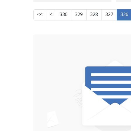
ژیانی خۆی هێنا
>>
>
330
329
328
327
326