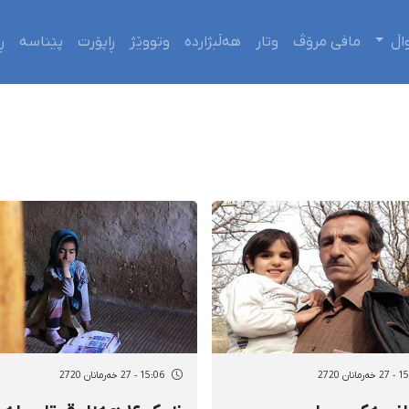
اڵ
مافی مرۆڤ
وتار
هەڵبژاردە
وتووێژ
ڕاپۆرت
پێناسە
ڕ
مانان 2720
15:06 - 27 خەرمانان 2720