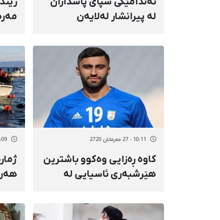
ئەندامێکی سپای پاسداران
زیند
لە پیرانشار لەلایەن
مەرە
"هەڵۆکانی زاگرۆسـ"ـەوە
کوژرا
10:11 - 27 خەرمانان 2720
10:09 - 27 خەر
کاوە ڕەزایی وەکوو باشترین
ژمار
هێرشبەری ئاسیایی لە
هەرێ
خولە بەناوبانگەکانی جیهان
ئاوەک
دیاری کرا