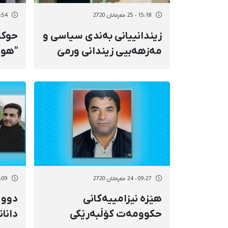
15:18 - 25 خەرمانان 2720
10:54 - 25 خەر
زیندانییانی بەندی سیاسی و
حوکم
مەزهەبیی زیندانی ورمێ
"هوش
مانیان گرت
هەڵو
09:27 - 24 خەرمانان 2720
09:09 - 24 خەر
هێزە نیزامییەکانی
دوو 
حکوومەت کۆڵبەرێکی
دانان