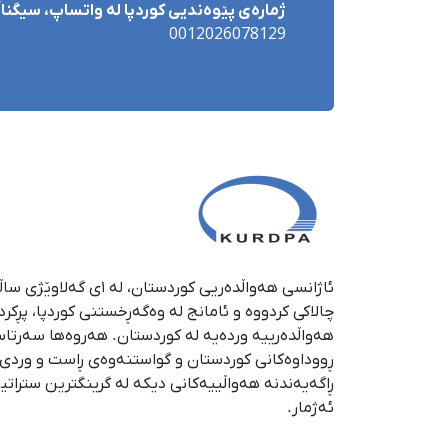
ژمارەی پێوەندیی کوردپا لە واتساپ، سیگناڵ 
0012026078129
چالاکی کردووە و ئامانج لە وەگەڕخستنی كوردپا، پڕكر
هەواڵدەرییە وردەیە لە كوردستان. هەروەها سەرتا
ڕووداوەكانی كوردستان و گواستنەوەی ڕاست و وردی ئە
ڕاگەیەندنە هەواڵییەكانی دیكە لە گرینگترین ستراتی
ئەژمار.