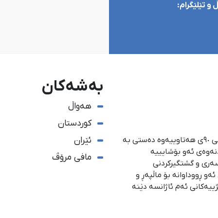
و تێلێگرام:
بەشەکان
هەواڵ
کوردستان
ئێران
ئاژانسی هەواڵدەریی کوردستان، لە ١ی گەلاوێژی ساڵی ٩٠ی هەتاوییەوە دەستی بە
دنەوەی ئەو بۆشایییە
مافی مرۆڤ
سەری و گشتگیركردنی
و ڕووداوانە بۆ ماڵپەڕ و
ژییەكانی ئەم ئاژانسە دێنە