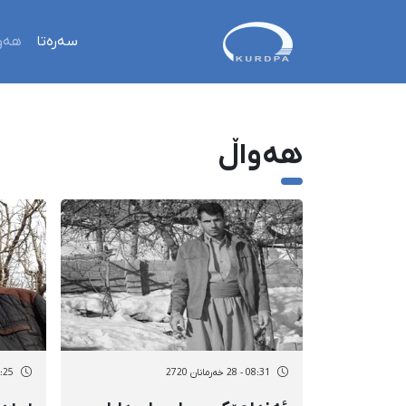
سەرەتا
هەو
هەواڵ
08:31 - 28 خەرمانان 2720
15:25 - 27 خەر