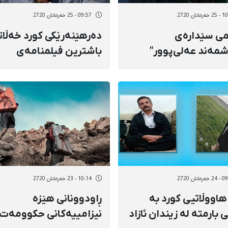
مانان 2720
09:57 - 25 خەرمانان 2720
ی سێدارەی
دەرهێنەرێکی کورد خەڵات
مەند عەلی‌پوور"
باشترین فیلمنامەی
ەشایەوە
ڤێستیڤاڵی "ڤێنیز"ی وەر
مانان 2720
10:14 - 23 خەرمانان 2720
هاووڵاتیی کورد بە
ڕاودوونانی هێزە
ی بارمتە لە زیندان ئازاد
نیزامییەکانی حکوومەت،