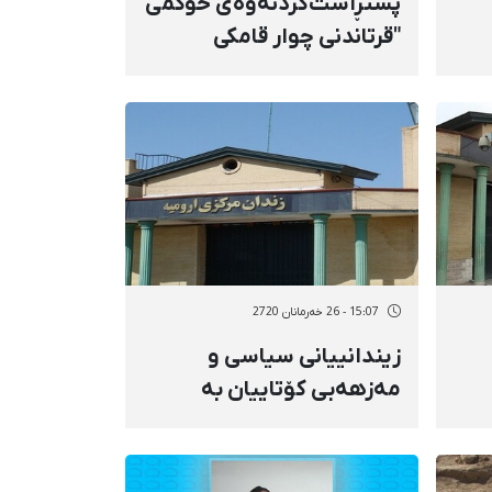
پشتڕاست‌کردنەوەی حوکمی
"قرتاندنی چوار قامکی
دەستی" سێ زیندانی لە
زیندانی ورمێ
15:07 - 26 خەرمانان 2720
زیندانییانی سیاسی و
مەزهەبی کۆتاییان بە
مانگرتنەکەی خۆیان هێنا