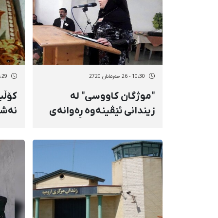
10:30 - 26 خەرمانان 2720
10:29 - 26 خەر
"موژگان کاووسی" لە
کۆڵب
زیندانی ئێڤینەوە ڕەوانەی
نەشت
نەخۆشخانە کرا
پێوی