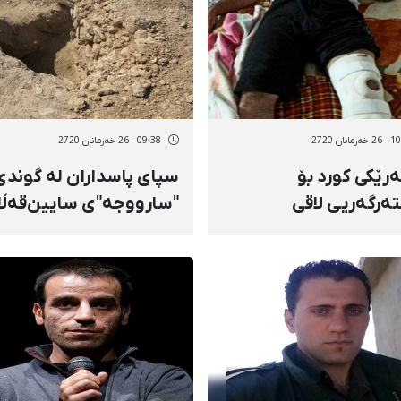
مانان 2720
09:38 - 26 خەرمانان 2720
ەرێکی کورد بۆ
سپای پاسداران لە گوندی
ەرگەریی لاقی
"سارووجە"ی سایین‌قەڵا 
ستی بە پارە هەیە
باتۆم هێرشیان کردووەت
سەر جووتیاران