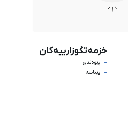
خزمەتگوزارییەکان
پێوەندی
پێناسە