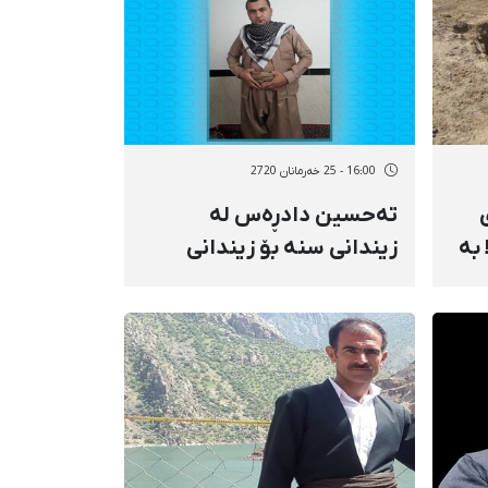
16:00 - 25 خەرمانان 2720
تەحسین دادڕەس لە
بە
زیندانی سنە بۆ زیندانی
ە
مەریوان گوازرایەوە