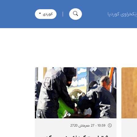
ێکخراوی کوردپا
|
كوردی
10:59 - 27 خەرمانان 2720