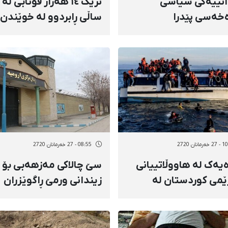
انییەکی سیاسی
نزیک ١٤ هەزار قوتابی لە
خەسی پێدرا
ساڵی ڕابردوو لە خوێندن
بێبەری بوونه
مانان 2720
08:55 - 27 خەرمانان 2720
ەیەک لە هاووڵاتییانی
سێ چالاکی مەزهەبی بۆ
می کوردستان لە
زیندانی ورمێ ڕاگوێزران
انی "یوونانـ"ـدا خنکان