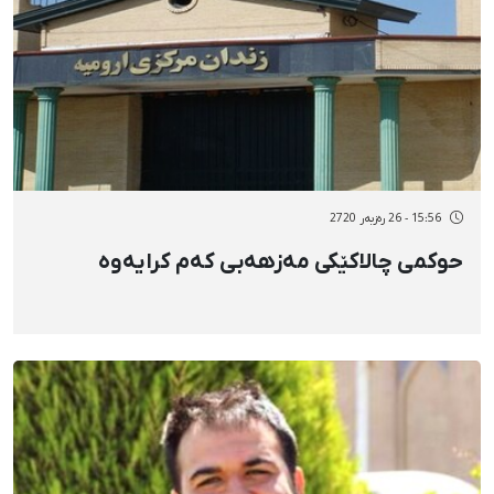
15:56 - 26 رەزبەر 2720
حوکمی چالاکێکی مەزهەبی کەم کرایەوە