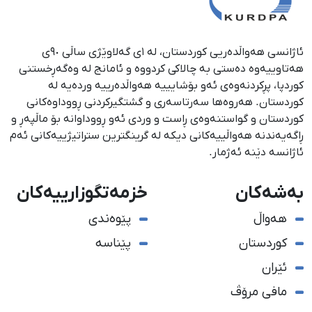
ئاژانسی هەواڵدەریی کوردستان، لە ١ی گەلاوێژی ساڵی ٩٠ی
هەتاوییەوە دەستی بە چالاکی کردووە و ئامانج لە وەگەڕخستنی
كوردپا، پڕكردنەوەی ئەو بۆشایییە هەواڵدەرییە وردەیە لە
كوردستان. هەروەها سەرتاسەری و گشتگیركردنی ڕووداوەكانی
كوردستان و گواستنەوەی ڕاست و وردی ئەو ڕووداوانە بۆ ماڵپەڕ و
ڕاگەیەندنە هەواڵییەكانی دیكە لە گرینگترین ستراتیژییەكانی ئەم
ئاژانسە دێنە ئەژمار.
بەشەکان
خزمەتگوزارییەکان
هەواڵ
پێوەندی
کوردستان
پێناسە
ئێران
مافی مرۆڤ