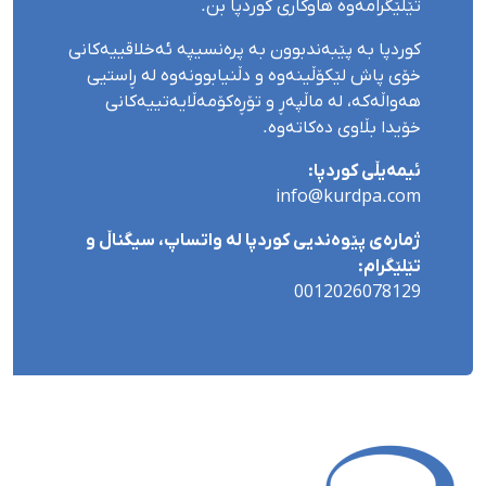
تێلێگرامەوە هاوکاری کوردپا بن.
کوردپا بە پێبەندبوون بە پرەنسیپە ئەخلاقییەکانی
خۆی پاش لێکۆڵینەوە و دڵنیابوونەوە لە ڕاستیی
هەواڵەکە، لە ماڵپەڕ و تۆڕەکۆمەڵایەتییەکانی
خۆیدا بڵاوی دەکاتەوە.
ئیمەیڵی کوردپا:
info@kurdpa.com
ژمارەی پێوەندیی کوردپا لە واتساپ، سیگناڵ و
تێلێگرام:
0012026078129