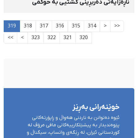
ناڕەزایەتی دەربڕینی گشتیی بە حوکمی
لەسێدارەدانی "شاکر بێهرووزی"، پێش لە
جێبەجێی‌کردنی لەسێدارەدانە نایاساییەکان لە
319
318
317
316
315
314
<
<<
ئێراندا بگرین
>>
>
323
322
321
320
خوێنەرانی بەڕێز
ئێوە دەتوانن بە ناردنی هەواڵ و ڕاپۆرتەکانی
پێوەندیدار بە پیشێلکارییەکانی مافی مرۆڤ لە
کوردستانی ئێران، لە ڕێگەی واتساپ، سیگناڵ و