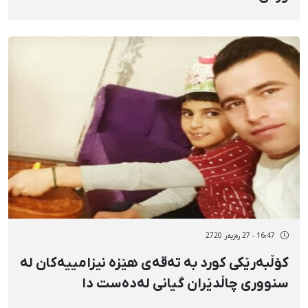
16:47 - 27 رەزبەر 2720
کۆڵبەرێکی کورد بە تەقەی هێزە نیزامییەکان لە
سنووری چاڵدێران گیانی لەدەست دا