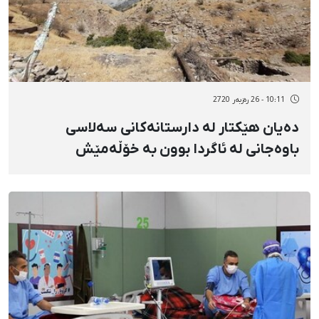
10:11 - 26 رەزبەر 2720
دەیان هێکتار لە دارستانەکانی سەلاسی
باوەجانی لە ئاگردا بوون بە خۆڵەمێش