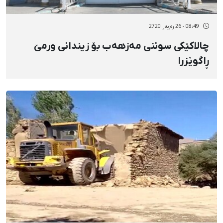
08:49 - 26 رەزبەر 2720
چالاکێکی سوننی مەزهەب بۆ زیندانی ورمێ
ڕاگوێزرا