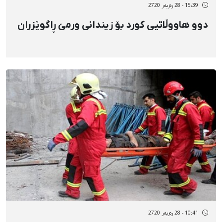
15:39 - 28 رەزبەر 2720
دوو هاووڵاتیی کورد بۆ زیندانی ورمێ ڕاگوێزران
10:41 - 28 رەزبەر 2720