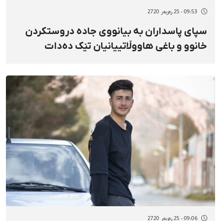
09:53 - 25 رەزبەر 2720
‌سپای پاسداران بە بیانووی جادە دروستکردن
خانوو و باغی هاووڵاتییانیان تێک دەدات
09:06 - 25 رەزبەر 2720