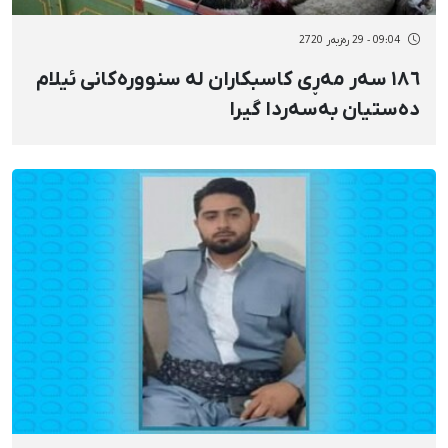
09:04 - 29 رەزبەر 2720
١٨٦ سەر مەڕی کاسبکاران لە سنوورەکانی ئیلام
دەستیان بەسەردا گیرا