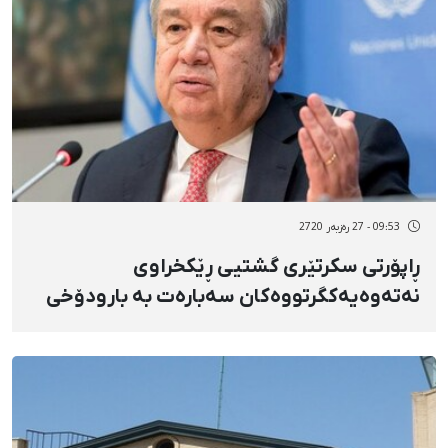
09:53 - 27 رەزبەر 2720
ڕاپۆرتی سکرتێری گشتیی ڕێکخراوی
نەتەوەیەکگرتووەکان سەبارەت بە بارودۆخی
مافی مرۆڤ لە ئێران