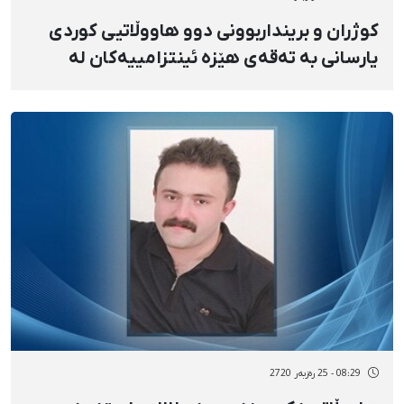
کوژران و برینداربوونی دوو هاووڵاتیی کوردی
یارسانی بە تەقەی هێزە ئینتزامییەکان لە
کرماشان
08:29 - 25 رەزبەر 2720