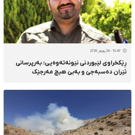
15:47 - 26 رەزبەر 2720
ڕێکخراوی لێبوردنی نێونەتەوەیی: بەرپرسانی
ئێران دەسبەجێ و بەبێ هیچ مەرجێک
سوهەیل عەرەبی ئازاد بکەن