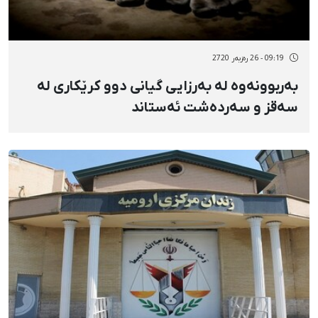
09:19 - 26 رەزبەر 2720
بەربوونەوە لە بەرزایی گیانی دوو کرێکاری لە
سەقز و سەردەشت ئەستاند