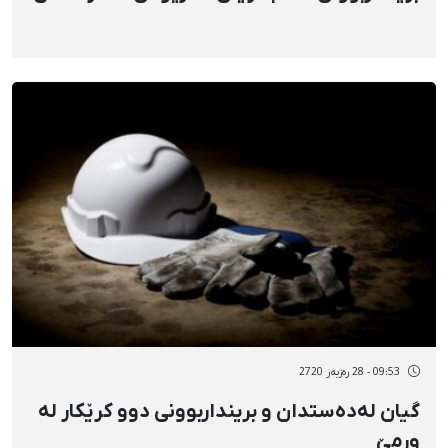
09:53 - 28 رەزبەر 2720
گیان لەدەستدان و برینداربوونی دوو کرێکار لە
ورمێ