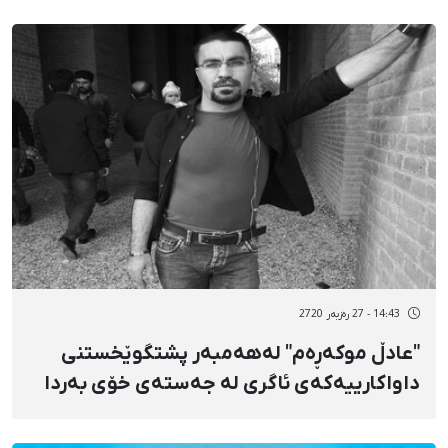
14:43 - 27 رەزبەر 2720
"عادڵ موكەڕەم" لەهەمبەر پشتگوێخستنی
داواکارییەکەی ئاگری لە جەستەی خۆی بەردا