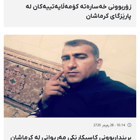
زۆربوونی خەسارەتە کۆمەڵایەتییەکان لە
پارێزگای کرماشان
10:14 - 28 رەزبەر 2720
برینداربوونی کاسبکارێکی مەریوانی لە کرماشان