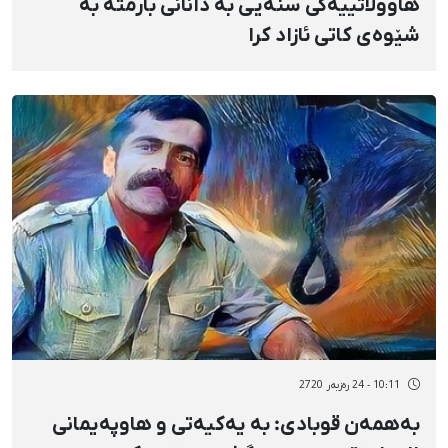
هاووڵاتییەکی سنەیی بە دانانی بارمتە بە
شێوەی کاتی ئازاد کرا
10:11 - 24 رەزبەر 2720
بەهمەن قوبادی: بە یەکیەتی و هاوپەیمانی