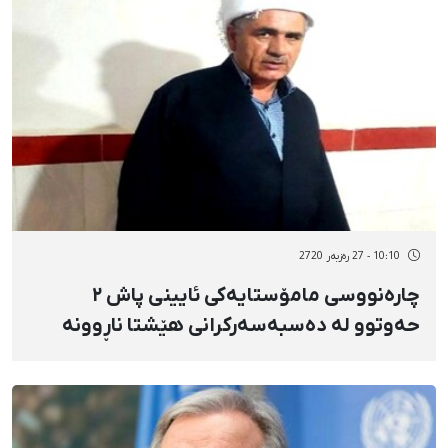
10:10 - 27 رەزبەر 2720
چارەنووسی مامۆستایەکی ئایینی پاش ٢
حەوتوو لە دەسبەسەرکرانی هێشتا ناڕوونە