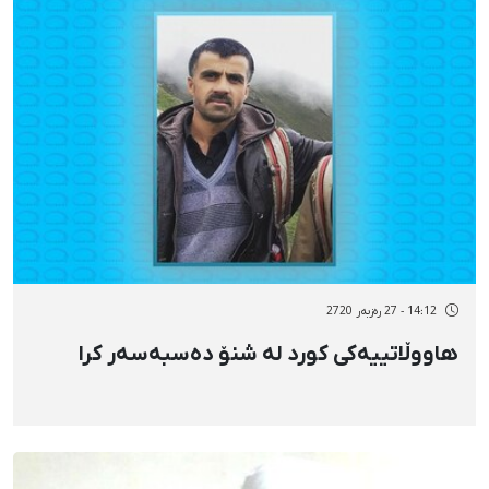
14:12 - 27 رەزبەر 2720
هاووڵاتییەکی کورد لە شنۆ دەسبەسەر کرا