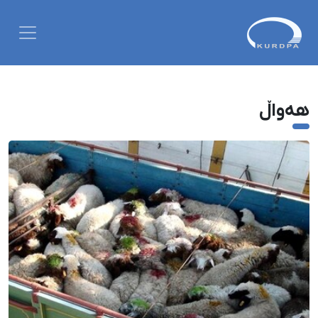
هەواڵ