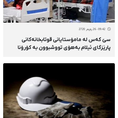
09:42 - 26 رەزبەر 2720
سێ کەس لە مامۆستایانی قوتابخانەکانی
پارێزگای ئیلام بەهۆی تووشبوون بە کۆرۆنا
گیانیان لەدەست دا