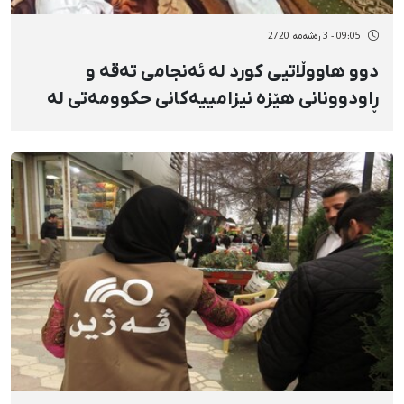
09:05 - 3 رەشەمه 2720
دوو هاووڵاتیی کورد لە ئەنجامی تەقە و
ڕاودوونانی هێزە نیزامییەکانی حکوومەتی لە
سنووری سەردەشت کوژران