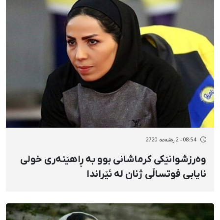
08:54 - 2 رەشەمه 2720
وەرزشوانێکی کرماشانی بوو بە ڕاهێنەری خولی
نایابی فوتساڵی ژنان لە ئێراندا