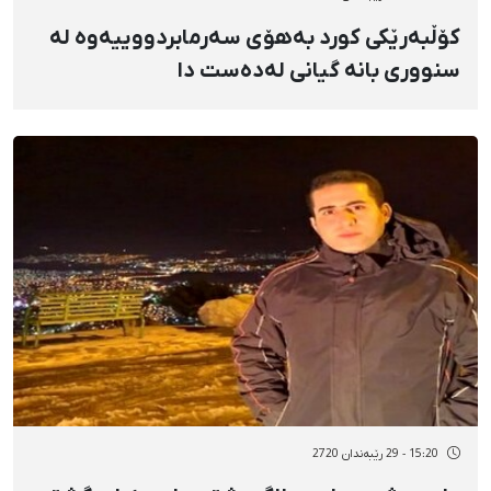
کۆڵبەرێکی کورد بەهۆی سەرمابردووییەوە لە
سنووری بانە گیانی لەدەست دا
15:20 - 29 رێبەندان 2720