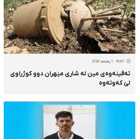
10:01 - 1 رەشەمه 2720
تەقینەوەی مین لە شاری مێهران دوو کوژراوی
لێ کەوتەوە