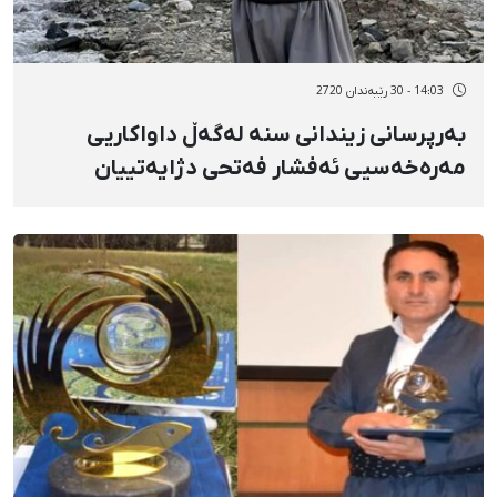
14:03 - 30 رێبەندان 2720
بەرپرسانی زیندانی سنە لەگەڵ داواکاریی
مەرەخەسیی ئەفشار فەتحی دژایەتییان
کردووە