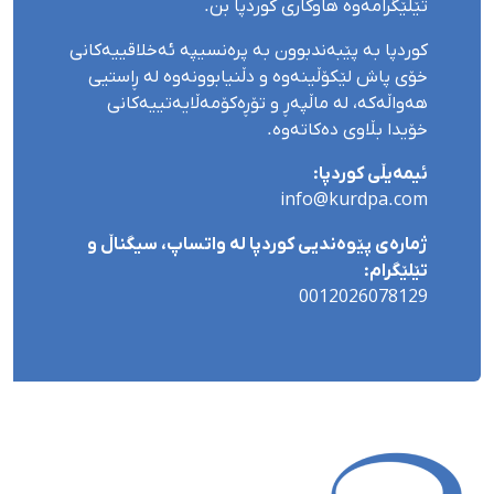
تێلێگرامەوە هاوکاری کوردپا بن.
کوردپا بە پێبەندبوون بە پرەنسیپە ئەخلاقییەکانی
خۆی پاش لێکۆڵینەوە و دڵنیابوونەوە لە ڕاستیی
هەواڵەکە، لە ماڵپەڕ و تۆڕەکۆمەڵایەتییەکانی
خۆیدا بڵاوی دەکاتەوە.
ئیمەیڵی کوردپا:
info@kurdpa.com
ژمارەی پێوەندیی کوردپا لە واتساپ، سیگناڵ و
تێلێگرام:
0012026078129