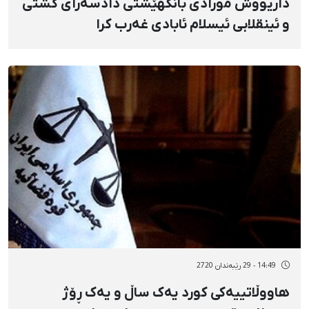
داریووش مورادی بانگهێشتی دادسەرای گشتی
و ئینقلابی ئیسلام ئابادی غەرب کرا
14:49 - 29 رێبەندان 2720
هاووڵاتییەکی کورد یەک ساڵ و یەک ڕۆژ