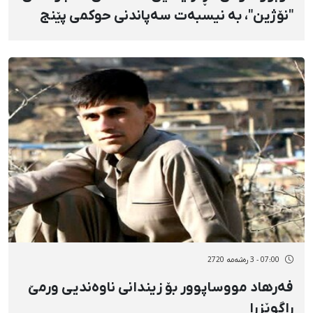
"نۆژین"، بە نیسبەت سەپاندنی حوکمی پێنج
ساڵ زیندانی بە سەر زارا محەممەدی لە
بەردەم دادگوستەریی سنە
07:00 - 3 رەشەمه 2720
فەرهاد مووساپوور بۆ زیندانی ناوەندیی ورمێ
ڕاگوێزرا