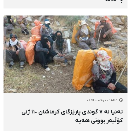
14:07 - 2 رەشەمه 2720
تەنیا لە ٧ گوندی پارێزگای کرماشان ١١٠ ژنی
کۆڵبەر بوونی هەیە