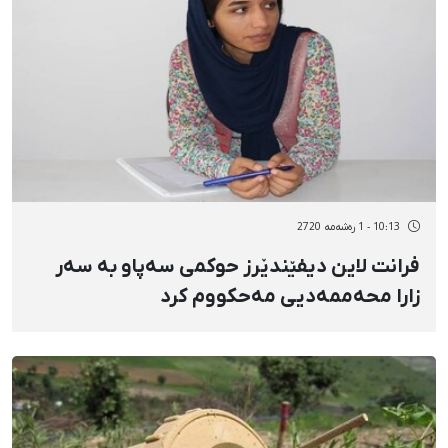
10:13 - 1 رەشەمه 2720
فرانت لاین دیفێندێرز حوکمی سەپاو بە سەر
زارا محەممەدیی مەحکووم کرد