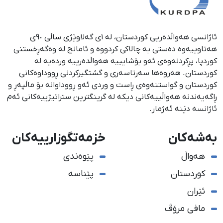
ئاژانسی هەواڵدەریی کوردستان، لە ١ی گەلاوێژی ساڵی ٩٠ی
هەتاوییەوە دەستی بە چالاکی کردووە و ئامانج لە وەگەڕخستنی
كوردپا، پڕكردنەوەی ئەو بۆشایییە هەواڵدەرییە وردەیە لە
كوردستان. هەروەها سەرتاسەری و گشتگیركردنی ڕووداوەكانی
كوردستان و گواستنەوەی ڕاست و وردی ئەو ڕووداوانە بۆ ماڵپەڕ و
ڕاگەیەندنە هەواڵییەكانی دیكە لە گرینگترین ستراتیژییەكانی ئەم
ئاژانسە دێنە ئەژمار.
بەشەکان
خزمەتگوزارییەکان
هەواڵ
پێوەندی
کوردستان
پێناسە
ئێران
مافی مرۆڤ