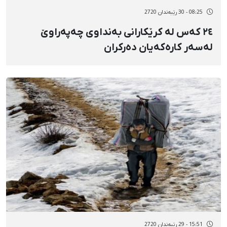
08:25 - 30 رێبەندان 2720
٢٤ کەس لە کرێکارانی بەنداوی چەپەراوێ
لەسەر کارەکەیان دەرکران
15:51 - 29 رێبەندان 2720