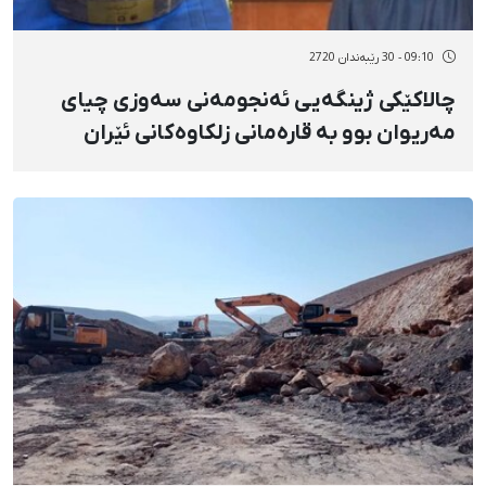
09:10 - 30 رێبەندان 2720
چالاکێکی ژینگەیی ئەنجومەنی سەوزی چیای
مەریوان بوو بە قارەمانی زلکاوەکانی ئێران