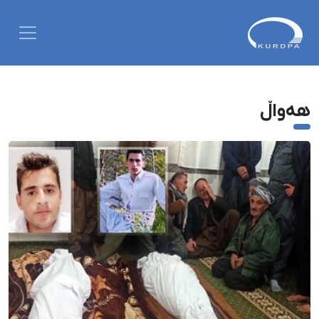
هەواڵ