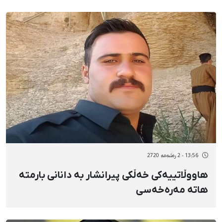
13:56 - 2 رەشەمه 2720
هاووڵاتییەکی خەڵکی پیرانشار بە دانانی بارمتە
هاتە مەرەخەسی