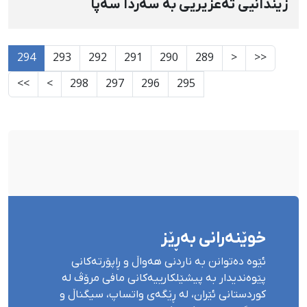
زیندانیی تەعزیریی بە سەردا سەپا
294
293
292
291
290
289
<
<<
>>
>
298
297
296
295
خوێنەرانی بەڕێز
ئێوە دەتوانن بە ناردنی هەواڵ و ڕاپۆرتەکانی
پێوەندیدار بە پیشێلکارییەکانی مافی مرۆڤ لە
کوردستانی ئێران، لە ڕێگەی واتساپ، سیگناڵ و