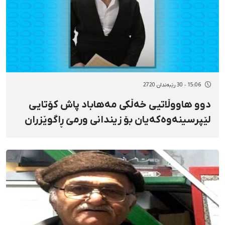
15:06 - 30 رێبەندان 2720
دوو هاووڵاتیی خەڵکی مەهاباد پاش کۆتایی
لێپرسینەوەکەیان بۆ زیندانی ورمێ ڕاگوێزران