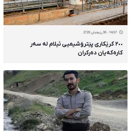
14:57 - 30 رێبەندان 2720
٢٠٠ کرێکاری پێترۆشیمیی ئیلام لە سەر
کارەکەیان دەرکران