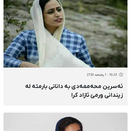
10:23 - 1 رەشەمه 2720
ئەسرین محەممەدی بە دانانی بارمتە لە
زیندانی ورمێ ئازاد کرا