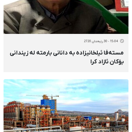
15:04 - 30 رێبەندان 2720
مستەفا ئیلخانیزادە بە دانانی بارمتە لە زیندانی
بۆکان ئازاد کرا