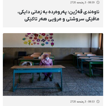
08:59 - 3 رەشەمه 2720
ناوەندی ڤەژین: پەروەردە بە زمانی دایکی،
مافێکی سروشتی و مرۆیی هەر تاکێکی
کۆمەڵگایە بەبێ هیچ جۆرە جیاوازییەکی
نەتەوەیی و ئێتنیکی
08:53 - 3 رەشەمه 2720