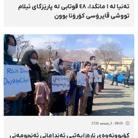
تەنیا لە ١ مانگدا، ٤٨ قوتابی لە پارێزگای ئیلام
تووشی ڤایرۆسی کۆرۆنا بوون
08:05 - 3 رەشەمه 2720
کۆبوونەوەی ناڕەزایەتیی ئەندامانی ئەنجومەنی