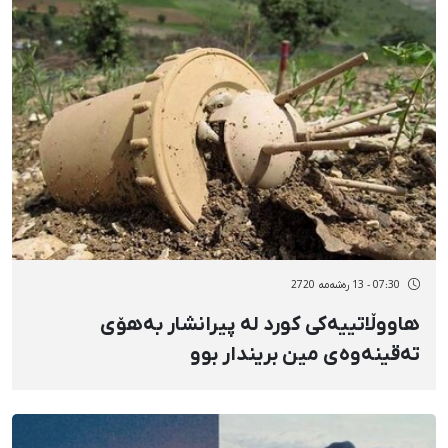
07:30 - 13 رەشەمه 2720
هاووڵاتییەکی کورد لە پیرانشار بەهۆی
تەقینەوەی مین بریندار بوو