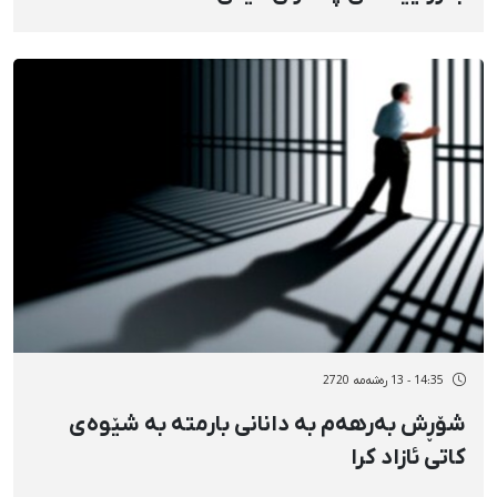
14:35 - 13 رەشەمه 2720
شۆڕش بەرهەم بە دانانی بارمتە بە شێوەی
کاتی ئازاد کرا