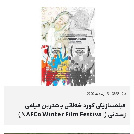
08:33 - 13 رەشەمه 2720
فیلمسازێکی کورد خەڵاتی باشترین فیلمی
زستانی (NAFCo Winter Film Festival)
ئامریکای بە دەست هێنا