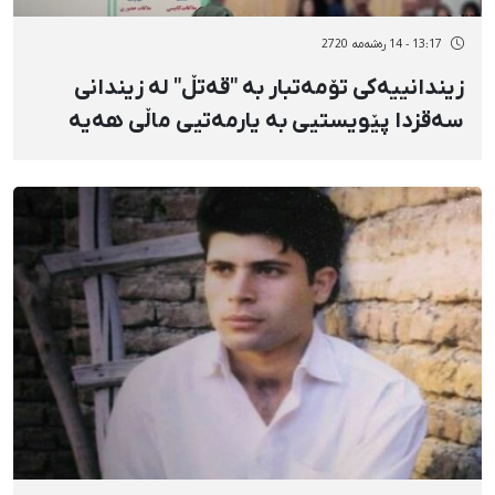
13:17 - 14 رەشەمه 2720
زیندانییەکی تۆمەتبار بە "قەتڵ" لە زیندانی
سەقزدا پێویستیی بە یارمەتیی ماڵی هەیە