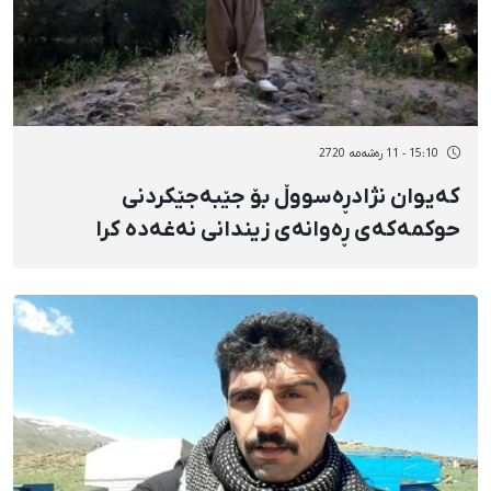
15:10 - 11 رەشەمه 2720
کەیوان نژادڕەسووڵ بۆ جێبەجێکردنی
حوکمەکەی ڕەوانەی زیندانی نەغەدە کرا