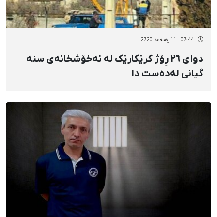
07:44 - 11 رەشەمه 2720
دوای ٢٦ ڕۆژ کرێکارێک لە نەخۆشخانەی سنە
گیانی لەدەست دا