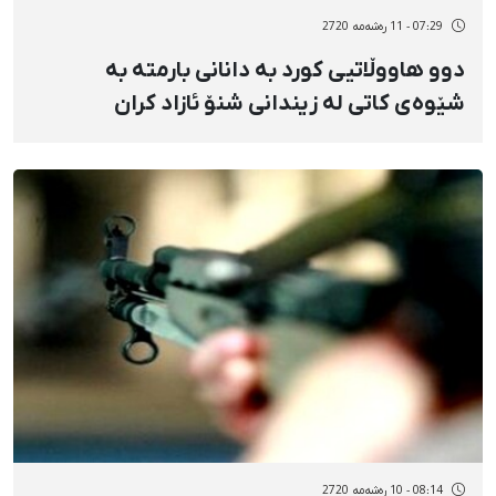
07:29 - 11 رەشەمه 2720
دوو هاووڵاتیی کورد بە دانانی بارمتە بە
شێوەی کاتی لە زیندانی شنۆ ئازاد کران
08:14 - 10 رەشەمه 2720