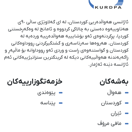
ئاژانسی هەواڵدەریی کوردستان، لە ١ی گەلاوێژی ساڵی ٩٠ی
هەتاوییەوە دەستی بە چالاکی کردووە و ئامانج لە وەگەڕخستنی
كوردپا، پڕكردنەوەی ئەو بۆشایییە هەواڵدەرییە وردەیە لە
كوردستان. هەروەها سەرتاسەری و گشتگیركردنی ڕووداوەكانی
كوردستان و گواستنەوەی ڕاست و وردی ئەو ڕووداوانە بۆ ماڵپەڕ و
ڕاگەیەندنە هەواڵییەكانی دیكە لە گرینگترین ستراتیژییەكانی ئەم
ئاژانسە دێنە ئەژمار.
بەشەکان
خزمەتگوزارییەکان
هەواڵ
پێوەندی
کوردستان
پێناسە
ئێران
مافی مرۆڤ