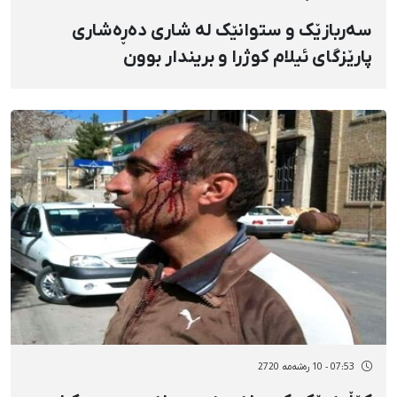
سەربازێک و ستوانێک لە شاری دەڕەشاری
پارێزگای ئیلام کوژرا و بریندار بوون
07:53 - 10 رەشەمه 2720