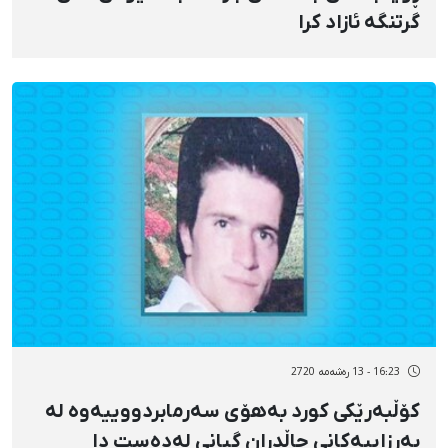
گرتنگە ئازاد کرا
16:23 - 13 رەشەمه 2720
کۆڵبەرێکی کورد بەهۆی سەرمابردووییەوە لە
بەرزاییەکانی چاڵدران گیانی لەدەست دا