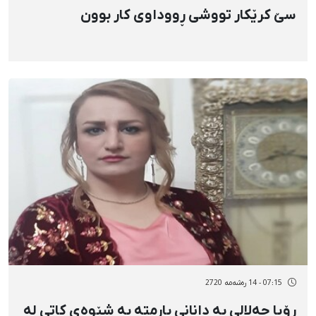
سێ کرێکار تووشی ڕووداوی کار بوون
07:15 - 14 رەشەمه 2720
ڕۆیا جەلالی بە دانانی بارمتە بە شێوەی کاتی لە