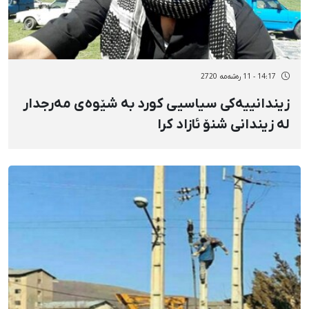
14:17 - 11 رەشەمه 2720
زیندانییەکی سیاسیی کورد بە شێوەی مەرجدار
لە زیندانی شنۆ ئازاد کرا