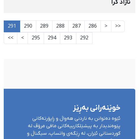
ئازاد کرا
291
290
289
288
287
286
<
<<
>>
>
295
294
293
292
خوێنەرانی بەڕێز
ئێوە دەتوانن بە ناردنی هەواڵ و ڕاپۆرتەکانی
پێوەندیدار بە پیشێلکارییەکانی مافی مرۆڤ لە
کوردستانی ئێران، لە ڕێگەی واتساپ، سیگناڵ و