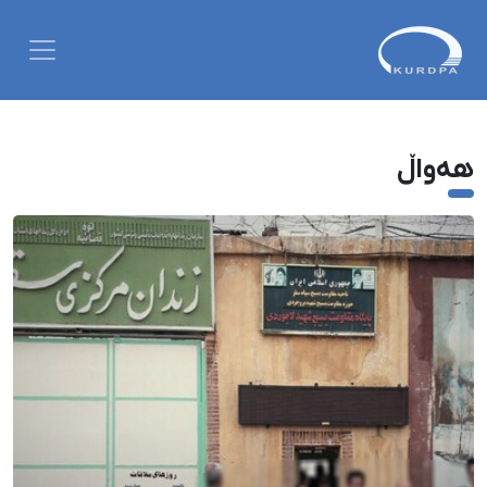
هەواڵ