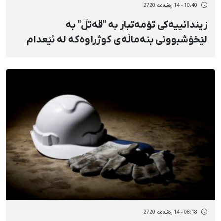
10:40 - 14 رەشەمه 2720
زیندانییەکی تۆمەتبار بە "قەتڵ" بە
لێخۆشبوونی بنەماڵەی کوژراوەکە لە ئێعدام
ڕزگاری بوو
08:18 - 14 رەشەمه 2720