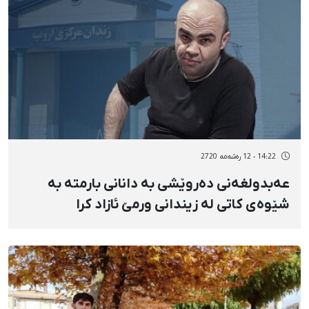
14:22 - 12 رەشەمه 2720
عەبدولغەنی دەروێشی بە دانانی بارمتە بە
شێوەی کاتی لە زیندانی ورمێ ئازاد کرا