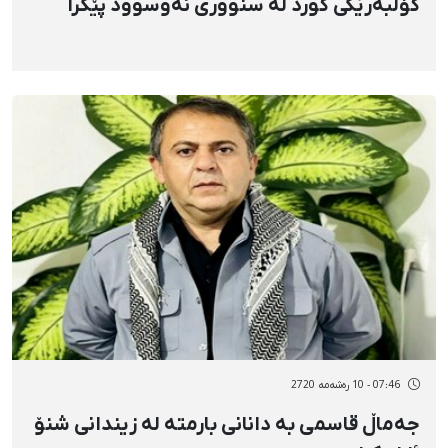
کۆڵبەرێکی کورد لە سنووری نەوسوود پێکرا
07:46 - 10 رەشەمه 2720
جەماڵ قاسمی بە دانانی بارمتە لە زیندانی شنۆ