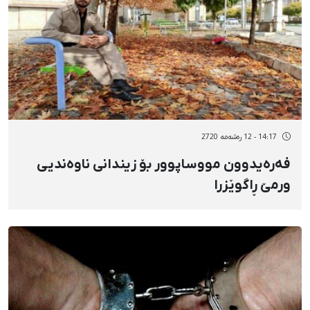
14:17 - 12 رەشەمه 2720
فەرەیدوون مووساپوور بۆ زیندانی ناوەندیی
ورمێ ڕاگوێزرا