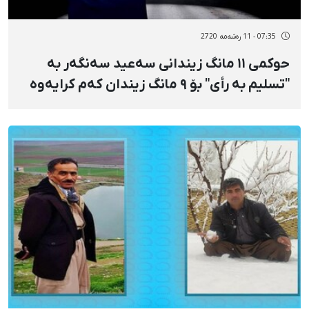
07:35 - 11 رەشەمه 2720
حوکمی ١١ مانگ زیندانی سەعید سەنگەر بە
"تسلیم بە رأی" بۆ ٩ مانگ زیندان کەم کرایەوە