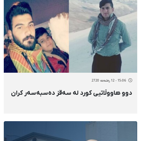
15:06 - 12 رەشەمه 2720
دوو هاووڵاتیی کورد لە سەقز دەسبەسەر کران