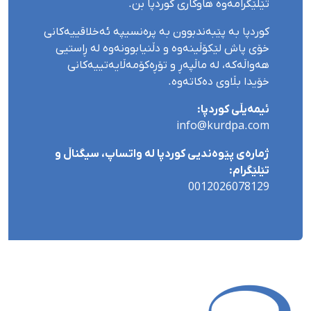
تێلێگرامەوە هاوکاری کوردپا بن.
کوردپا بە پێبەندبوون بە پرەنسیپە ئەخلاقییەکانی
خۆی پاش لێکۆڵینەوە و دڵنیابوونەوە لە ڕاستیی
هەواڵەکە، لە ماڵپەڕ و تۆڕەکۆمەڵایەتییەکانی
خۆیدا بڵاوی دەکاتەوە.
ئیمەیڵی کوردپا:
info@kurdpa.com
ژمارەی پێوەندیی کوردپا لە واتساپ، سیگناڵ و
تێلێگرام:
0012026078129