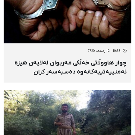
10:33 - 12 رەشەمه 2720
چوار هاووڵاتی خەڵکی مەریوان لەلایەن هیزە
ئەمنییەتییەکانەوە دەسبەسەر کران