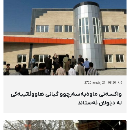
08:30 - 27 رەشەمه 2720
واکسەنی ماوەبەسەرچوو گیانی هاووڵاتییەکی
لە دێولان ئەستاند