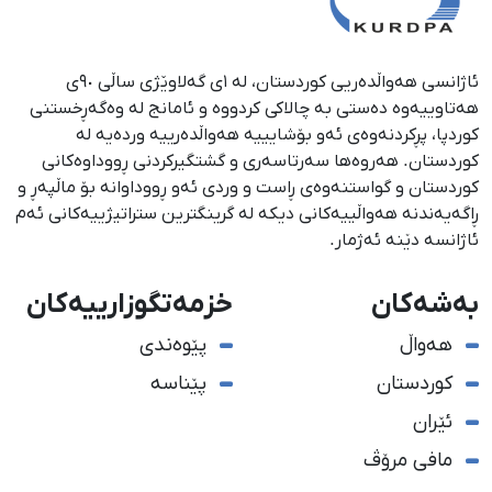
ئاژانسی هەواڵدەریی کوردستان، لە ١ی گەلاوێژی ساڵی ٩٠ی
هەتاوییەوە دەستی بە چالاکی کردووە و ئامانج لە وەگەڕخستنی
كوردپا، پڕكردنەوەی ئەو بۆشایییە هەواڵدەرییە وردەیە لە
كوردستان. هەروەها سەرتاسەری و گشتگیركردنی ڕووداوەكانی
كوردستان و گواستنەوەی ڕاست و وردی ئەو ڕووداوانە بۆ ماڵپەڕ و
ڕاگەیەندنە هەواڵییەكانی دیكە لە گرینگترین ستراتیژییەكانی ئەم
ئاژانسە دێنە ئەژمار.
بەشەکان
خزمەتگوزارییەکان
هەواڵ
پێوەندی
کوردستان
پێناسە
ئێران
مافی مرۆڤ