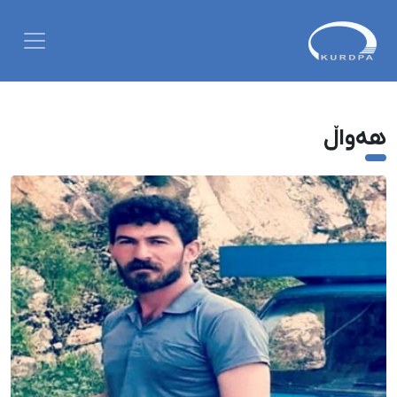
هەواڵ