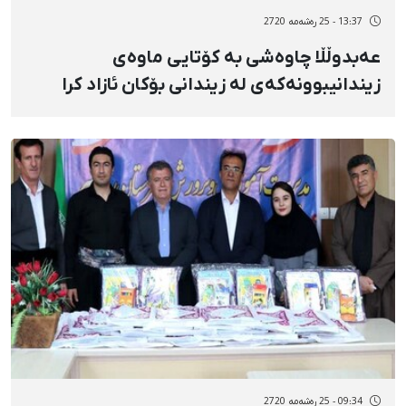
13:37 - 25 رەشەمه 2720
عەبدوڵڵا چاوەشی بە کۆتایی ماوەی
زیندانیبوونەکەی لە زیندانی بۆکان ئازاد کرا
09:34 - 25 رەشەمه 2720