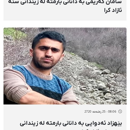
سامان کەریمی بە دانانی بارمتە لە زیندانی سنە
ئازاد کرا
08:06 - 25 رەشەمه 2720
بێهزاد ئەدوایی بە دانانی بارمتە لە زیندانی