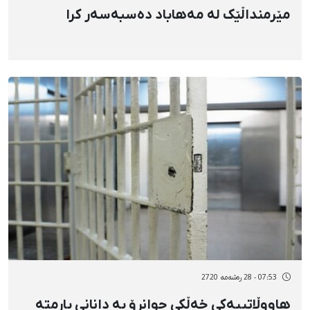
مێرمنداڵێک لە مەهاباد دەسبەسەر کرا
07:53 - 28 رەشەمه 2720
هاووڵاتییەکی خەڵکی جوانڕۆ بە دانانی بارمتە