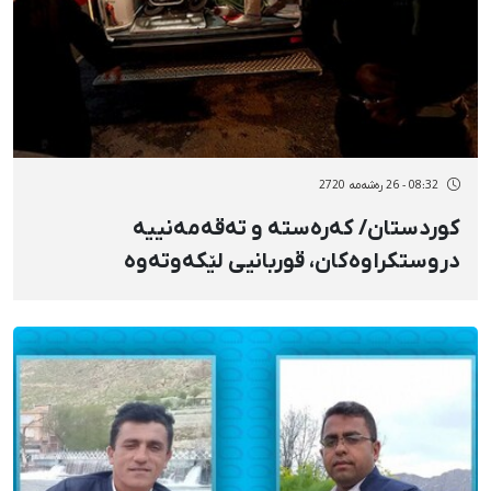
08:32 - 26 رەشەمه 2720
کوردستان/ کەرەستە و تەقەمەنییە
دروستکراوەکان، قوربانیی لێکەوتەوە