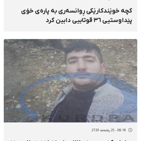
کچە خوێندکارێکی ڕوانسەری بە پارەی خۆی
پێداوستیی ٣٦ قوتابیی دابین کرد
08:18 - 25 رەشەمه 2720