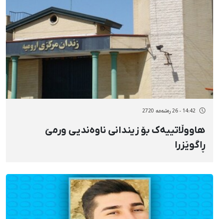
14:42 - 26 رەشەمه 2720
هاووڵاتییەک بۆ زیندانی ناوەندیی ورمێ
ڕاگوێزرا