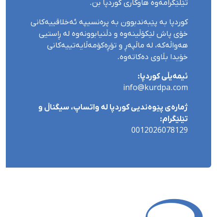
تێلێگرامەوە هاوکاری کوردپا بن.
کوردپا بە پێبەندبوون بە پرەنسیپە ئەخلاقییەکانی
خۆی پاش لێکۆڵینەوە و دڵنیابوونەوە لە ڕاستیی
هەواڵەکە، لە ماڵپەڕ و تۆڕەکۆمەڵایەتییەکانی
خۆیدا بڵاوی دەکاتەوە.
ئیمەیڵی کوردپا:
info@kurdpa.com
ژمارەی پێوەندیی کوردپا لە واتساپ، سیگناڵ و
تێلێگرام:
0012026078129