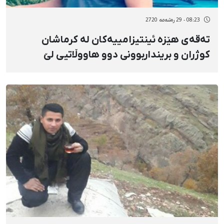
08:23 - 29 رەشەمه 2720
تەقەی هێزە ئینتیزامییەکان لە کرماشان
کوژران و برینداربوونی دوو هاووڵاتیی لێ
کەوتەوە