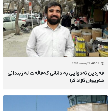
06:58 - 27 رەشەمه 2720
فەردین ئەدوایی بە دانانی کەفاڵەت لە زیندانی
مەریوان ئازاد کرا