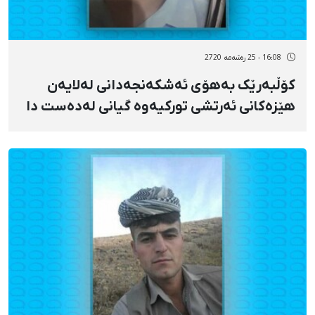
16:08 - 25 رەشەمه 2720
کۆڵبەرێک بەهۆی ئەشکەنجەدانی لەلایەن
هێزەکانی ئەرتشی تورکیەوە گیانی لەدەست دا