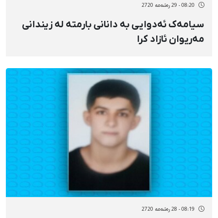
08:20 - 29 رەشەمه 2720
سیامەک ئەدوایی بە دانانی بارمتە لە زیندانی
مەریوان ئازاد کرا
08:19 - 28 رەشەمه 2720