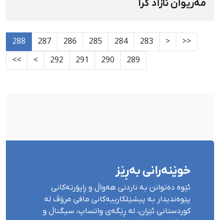
مەریوان ئازاد کرا
288
287
286
285
284
283
<
<<
>>
>
292
291
290
289
خوێنەرانی بەڕێز
ئێوە دەتوانن بە ناردنی هەواڵ و ڕاپۆرتەکانی
پێوەندیدار بە پیشێلکارییەکانی مافی مرۆڤ لە
کوردستانی ئێران، لە ڕێگەی واتساپ، سیگناڵ و