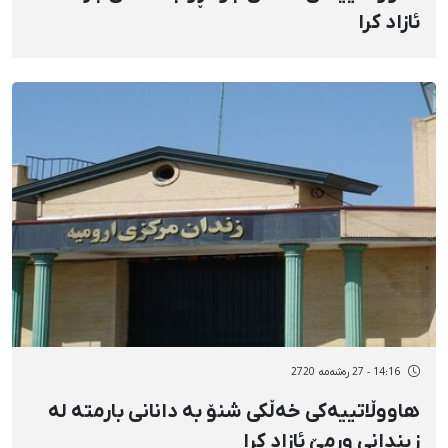
ئازاد کرا
14:16 - 27 رەشەمه 2720
هاووڵاتییەکی خەڵکی شنۆ بە دانانی بارمتە لە
زیندانی ورمێ ئازاد کرا