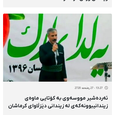
13:27 - 27 رەشەمه 2720
ئەردەشیر مووسەوی بە کۆتایی ماوەی
زیندانیبوونەکەی لە زیندانی دێزڵاوای کرماشان
ئازاد کرا