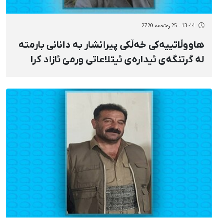
13:44 - 25 رەشەمه 2720
هاووڵاتییەکی خەڵکی پیرانشار بە دانانی بارمتە
لە گرتنگەی ئیدارەی ئیتلاعاتی ورمێ ئازاد کرا