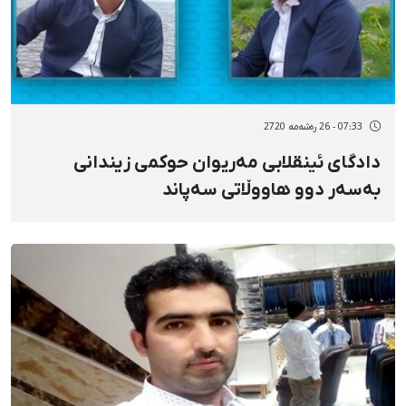
07:33 - 26 رەشەمه 2720
دادگای ئینقلابی مەریوان حوکمی زیندانی
بەسەر دوو هاووڵاتی سەپاند