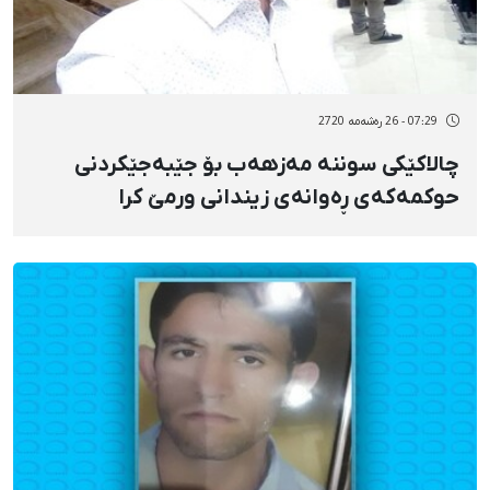
07:29 - 26 رەشەمه 2720
چالاکێکی سوننە مەزهەب بۆ جێبەجێکردنی
حوکمەکەی ڕەوانەی زیندانی ورمێ کرا