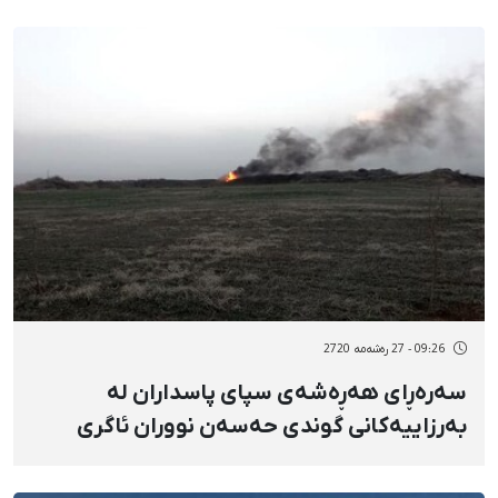
09:26 - 27 رەشەمه 2720
سەرەڕای هەڕەشەی سپای پاسداران لە
بەرزاییەکانی گوندی حەسەن نووران ئاگری
چوارشەممەسووری کرایەوە