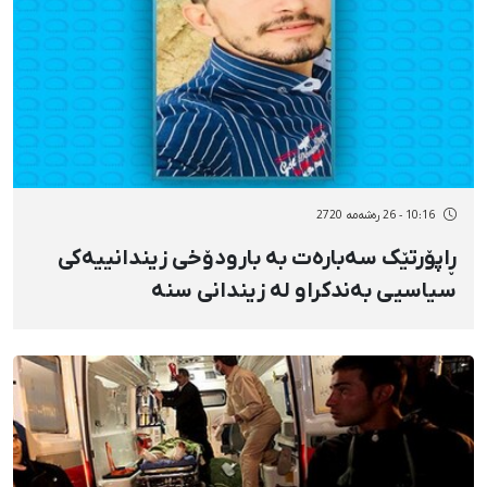
10:16 - 26 رەشەمه 2720
ڕاپۆرتێک سەبارەت بە بارودۆخی زیندانییەکی
سیاسیی بەندکراو لە زیندانی سنە