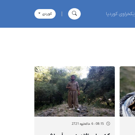
ێکخراوی کوردپا
|
كوردی
08:15 - 6 خاکەلێوه 2721