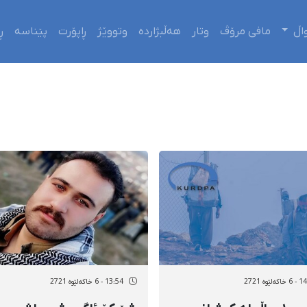
اڵ
مافی مرۆڤ
وتار
هەڵبژاردە
وتووێژ
ڕاپۆرت
پێناسە
ڕ
ەلێوه 2721
13:54 - 6 خاکەلێوه 2721