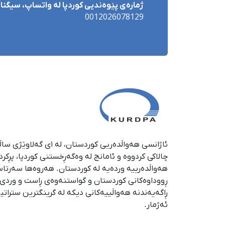
ژمارەی پێوەندیی کوردپا لە واتساپ، سیگناڵ 
0012026078129
چالاکی کردووە و ئامانج لە وەگەڕخستنی كوردپا، پڕكر
هەواڵدەرییە وردەیە لە كوردستان. هەروەها سەرتا
ڕووداوەكانی كوردستان و گواستنەوەی ڕاست و وردی ئە
ڕاگەیەندنە هەواڵییەكانی دیكە لە گرینگترین ستراتی
ئەژمار.