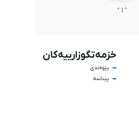
خزمەتگوزارییەکان
پێوەندی
پێناسە