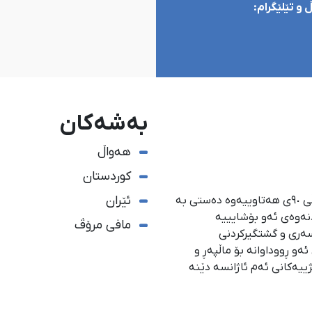
و تێلێگرام:
بەشەکان
هەواڵ
کوردستان
ئێران
ئاژانسی هەواڵدەریی کوردستان، لە ١ی گەلاوێژی ساڵی ٩٠ی هەتاوییەوە دەستی بە
دنەوەی ئەو بۆشایییە
مافی مرۆڤ
سەری و گشتگیركردنی
و ڕووداوانە بۆ ماڵپەڕ و
ژییەكانی ئەم ئاژانسە دێنە