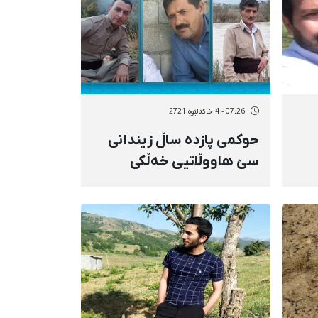
07:26 - 4 خاکەلێوه 2721
حوکمی پازدە ساڵ زیندانی
سێ هاووڵاتیی خەڵکی
پیرانشار لە دادگای
پێداچوونەوە پشتڕاست
کرایەوە