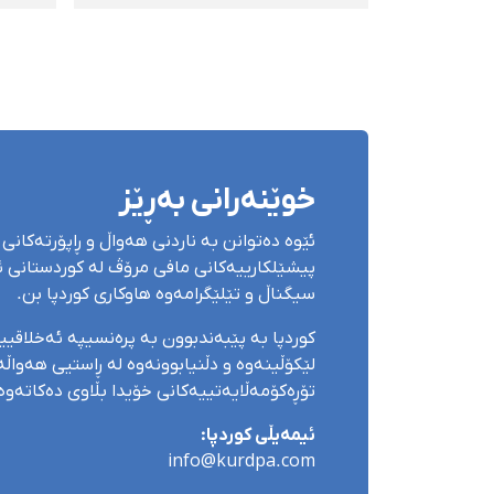
زیندانیی تەعزیریی بەسەر
مافی
مامۆستا ڕەسووڵ
کرا
حەمزەپوور سەپاند
خوێنەرانی بەڕێز
ئێوە دەتوانن بە ناردنی هەواڵ و ڕاپۆرتەکانی 
پیشێلکارییەکانی مافی مرۆڤ لە کوردستانی ئێ
سیگناڵ و تێلێگرامەوە هاوکاری کوردپا بن.
کوردپا بە پێبەندبوون بە پرەنسیپە ئەخلاقی
لێکۆڵینەوە و دڵنیابوونەوە لە ڕاستیی هەواڵەک
تۆڕەکۆمەڵایەتییەکانی خۆیدا بڵاوی دەکاتەوە
ئیمەیڵی کوردپا:
info@kurdpa.com