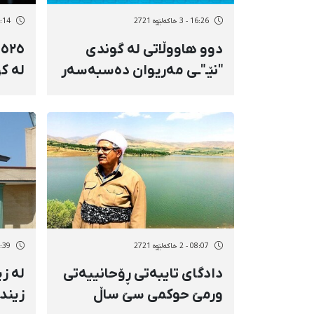
16:26 - 3 خاکەلێوه 2721
14:14 - 3 خاک
دوو هاووڵاتی لە گوندی
٥
"نێـ"ـی مەریوان دەسبەسەر
لە ک
کران
ساڵی ٩٩
08:07 - 2 خاکەلێوه 2721
09:39 - 1 خاک
دادگای تایبەتی ڕۆحانییەتی
لە زی
ورمێ حوکمی سێ ساڵ
زیند