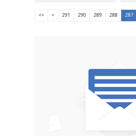
مەرەخەسی
>>
>
291
290
289
288
287