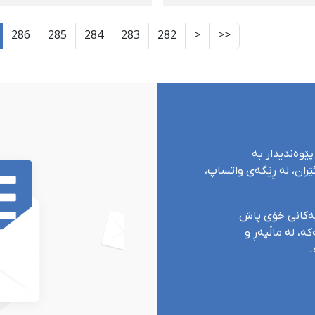
 مەرەخەسی بێبەری
بەدەست هێنا
286
285
284
283
282
<
<<
پێوەندیدار بە
ران، لە ڕێگەی واتساپ،
یەکانی خۆی پاش
ە، لە ماڵپەڕ و
.