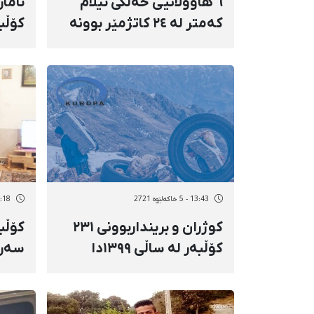
٦ هاووڵاتیی خەڵکی ئیلام
کەمتر لە ٢٤ کاتژمێر بوونە
کۆڵب
قوربانیی گازگرتوویی
13:43 - 5 خاکەلێوه 2721
09:18 - 5 خاک
کوژران و برینداربوونی ٢٣١
کۆڵب
کۆڵبەر لە ساڵی ١٣٩٩دا
سەرم
سنوو
لەدە