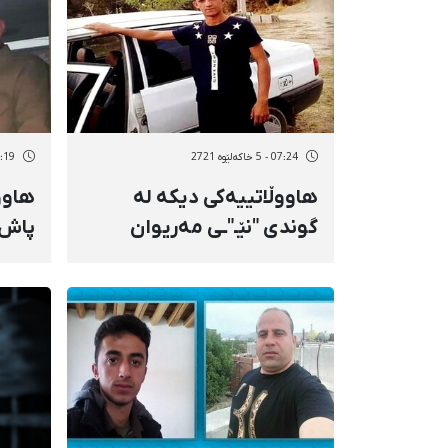
07:24 - 5 خاکەلێوه 2721
07:19 - 5 خاک
هاووڵاتییەکی دیکە لە
هاوو
گوندی "نێـ"ـی مەریوان
پاش 
دەسبەسەر کرا
ئیدا
دەسب