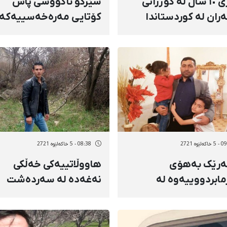
ئاماری ١٠ ساڵ لە کوژرانی
شێرکۆ ئاگووشی پاش
ەران لە کوردستاندا
کۆتایی مەرەخەسییەکە
گەڕایەوە بۆ زیندانی
نەغەدە
ەلێوه 2721
08:38 - 5 خاکەلێوه 2721
ەرێک بەهۆی
هاووڵاتییەکی خەڵکی
ابردووییەوە لە
نەغەدە لە سەردەشت
ری سەڵماس گیانی
دەسبەسەر کرا
ست دا