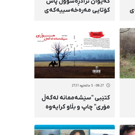
کەیوان نژادڕەسووڵ پاش
ی
کۆتایی مەرەخەسییەکەی
گەڕایەوە بۆ زیندانی
نەغەدە
08:27 - 5 خاکەلێوه 2721
کتێبی "سێشەممانە لەگەڵ
مۆری" چاپ و بڵاو کرایەوە