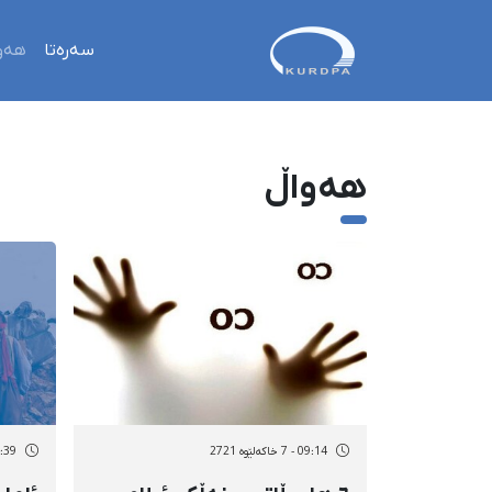
سەرەتا
هەو
هەواڵ
09:14 - 7 خاکەلێوه 2721
14:39 - 6 خاک