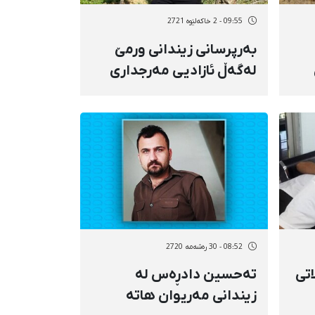
09:55 - 2 خاکەلێوه 2721
بەرپرسانی زیندانی ورمێ
لەگەڵ ئازادیی مەرجداری
بوو
محەممەد حوسێن‌پوور
دژایەتییان کرد
08:52 - 30 رەشەمه 2720
اتی
تەحسین دادڕەس لە
زیندانی مەریوان هاتە