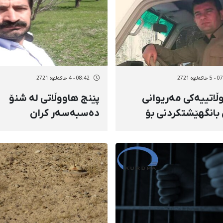
ەلێوه 2721
08:42 - 4 خاکەلێوه 2721
ڵاتییەکی مەریوانی
پێنج هاووڵاتی لە شنۆ
بانگهێشتکردنی بۆ
دەسبەسەر کران
رەی ئیتلاعات
ەسەر کرا