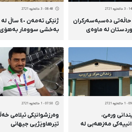
ەلێوه 2721
08:48 - 3 خاکەلێوه 2721
٥٢ حاڵەتی دەسبەسەرکران
ژنێکی تەمەن ٤٠ ساڵ لە
وردستان لە ماوەی
بەخشی سوومار بەهۆی
١٣
تەقینەوەی مین بریندار 
ەلێوه 2721
07:50 - 1 خاکەلێوه 2721
ندانی ورمێ،
وەرزشوانێکی ئیلامی خەڵ
انییەکی مەزهەبی لە
تێرهاوێژیی جیهانی