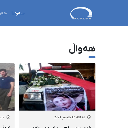
سەرەتا
هەو
هەواڵ
08:42 - 17 بانەمەڕ 2721
15:02 - 16 با