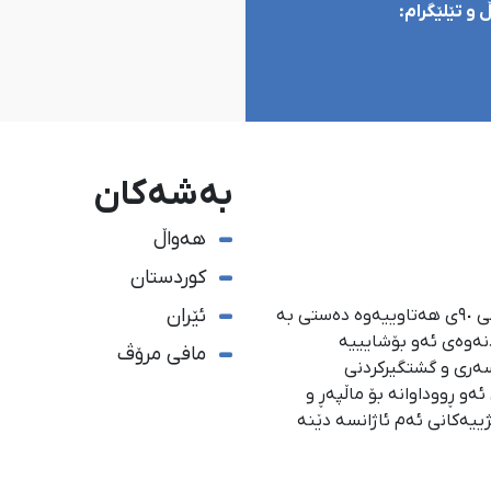
و تێلێگرام:
بەشەکان
هەواڵ
کوردستان
ئێران
ئاژانسی هەواڵدەریی کوردستان، لە ١ی گەلاوێژی ساڵی ٩٠ی هەتاوییەوە دەستی بە
دنەوەی ئەو بۆشایییە
مافی مرۆڤ
سەری و گشتگیركردنی
و ڕووداوانە بۆ ماڵپەڕ و
ژییەكانی ئەم ئاژانسە دێنە