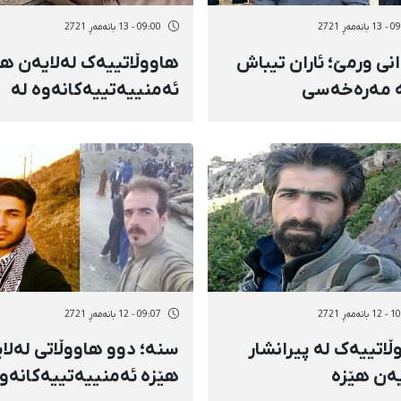
نەمەڕ 2721
09:00 - 13 بانەمەڕ 2721
انی ورمێ؛ ئاران تیباش
هاووڵاتییەک لەلایەن هێ
 مەرەخەسی
ئەمنییەتییەکانەوە لە
کامیاران دەسبەسەر کرا
نەمەڕ 2721
09:07 - 12 بانەمەڕ 2721
ڵاتییەک لە پیرانشار
سنە؛ دوو هاووڵاتی لەلا
یەن هێزە
هێزە ئەمنییەتییەکانەو