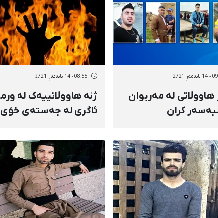
نەمەڕ 2721
08:55 - 14 بانەمەڕ 2721
 هاووڵاتی لە مەریوان
ژنە هاووڵاتییەک لە ورم
ەسەر کران
ئاگری لە جەستەی خۆی
بەردا