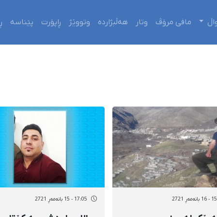
اڵ
مافی مرۆڤ
وتار
هەڵبژاردە
وتووێژ
ڕاپۆرت
پێناسە
ڕ
نەمەڕ 2721
17:05 - 15 بانەمەڕ 2721