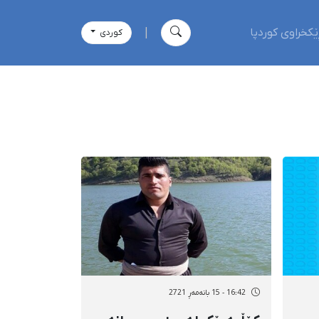
ێکخراوی کوردپا
|
كوردی
16:42 - 15 بانەمەڕ 2721