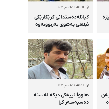
08:38 - 13 بانەمەڕ 2721
زە
گیانلەدەستدانی کرێکارێکی
ئیلامی بەهۆی بەربوونەوە
لە بەرزایی
09:01 - 12 بانەمەڕ 2721
یەن
هاووڵاتییەکی دیکە لە سنە
ە
دەسبەسەر کرا