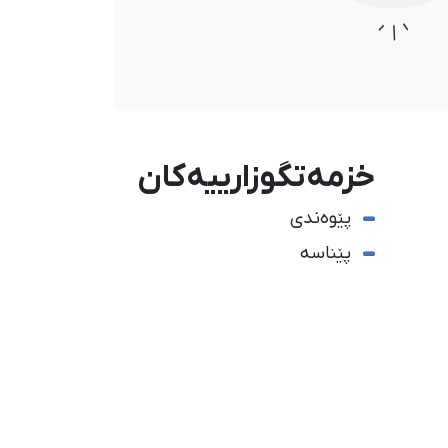
خزمەتگوزارییەکان
پێوەندی
پێناسە