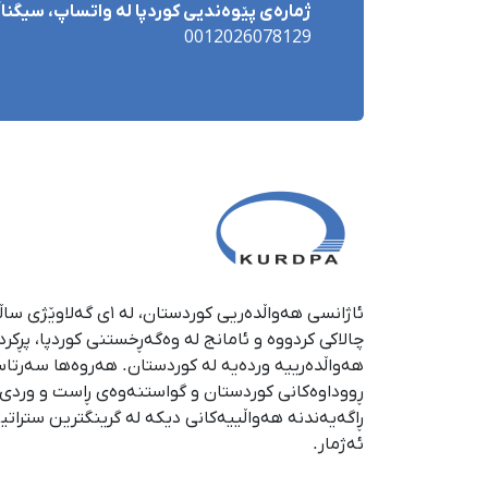
ژمارەی پێوەندیی کوردپا لە واتساپ، سیگناڵ 
0012026078129
چالاکی کردووە و ئامانج لە وەگەڕخستنی كوردپا، پڕكر
هەواڵدەرییە وردەیە لە كوردستان. هەروەها سەرتا
ڕووداوەكانی كوردستان و گواستنەوەی ڕاست و وردی ئە
ڕاگەیەندنە هەواڵییەكانی دیكە لە گرینگترین ستراتی
ئەژمار.