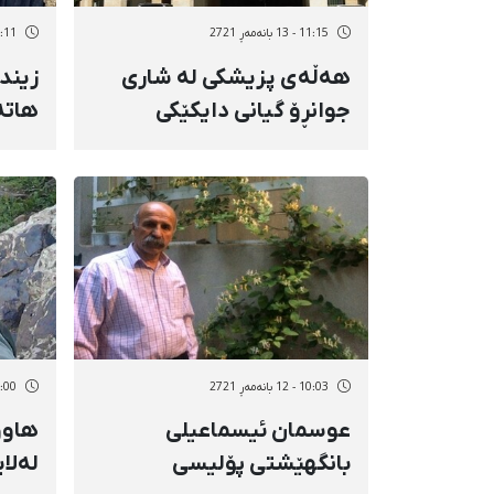
11:15 - 13 بانەمەڕ 2721
09:11 - 13 با
هەڵەی پزیشکی لە شاری
زیند
جوانڕۆ گیانی دایکێکی
هاتە
دووگیان و کۆرپەڵەکەی
ئەستاند
10:03 - 12 بانەمەڕ 2721
10:00 - 12 با
عوسمان ئیسماعیلی
هاوو
بانگهێشتی پۆلیسی
لەلا