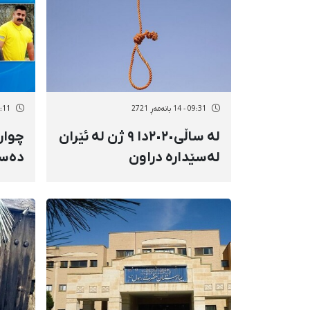
09:31 - 14 بانەمەڕ 2721
09:11 - 14 با
لە ساڵی٢٠٢٠دا ٩ ژن لە ئێران
چوار
لەسێدارە دراون
دەسب