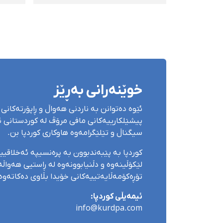
ئەمنییەتی سەقز کرا
ئەمن
دەسب
خوێنەرانی بەڕێز
ئێوە دەتوانن بە ناردنی هەواڵ و ڕاپۆرتەکانی 
پیشێلکارییەکانی مافی مرۆڤ لە کوردستانی ئێ
سیگناڵ و تێلێگرامەوە هاوکاری کوردپا بن.
کوردپا بە پێبەندبوون بە پرەنسیپە ئەخلاقی
لێکۆڵینەوە و دڵنیابوونەوە لە ڕاستیی هەواڵەک
تۆڕەکۆمەڵایەتییەکانی خۆیدا بڵاوی دەکاتەوە
ئیمەیڵی کوردپا:
info@kurdpa.com