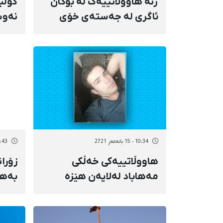
ژنە هاووڵاتییەک لە بۆکان
کۆڵب
ئاگری لە جەستەی خۆی
نەوس
بەردا
تەقی
10:34 - 15 بانەمەڕ 2721
09:43 - 15 با
هاووڵاتییەکی خەڵکی
زۆران
مەهاباد لەلایەن هێزە
بەهۆ
ئەمنییەتییەکانەوە
گیان
دەسبەسەر کرا