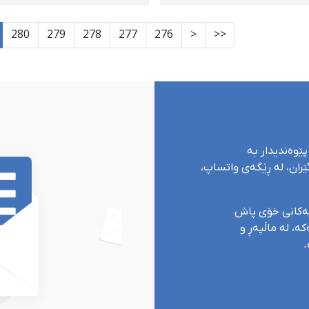
ییەتییەکانەوە
دەسبەسەر کران
ەسەر کرا
280
279
278
277
276
<
<<
پێوەندیدار بە
ران، لە ڕێگەی واتساپ،
یەکانی خۆی پاش
ە، لە ماڵپەڕ و
.