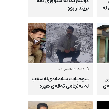
کۆڵبەرێک لە سنووری بانە
لە
بریندار بوو
20:52 - 14 بانەمەڕ 2721
ی
سوحبەت سەمەدی‌نەسەب
ەی
لە ئەنجامی تەقەی هێزە
نیزامییەکان بەهۆی
قورسیی برینەکانییەوە
گیانی لەدەست دا