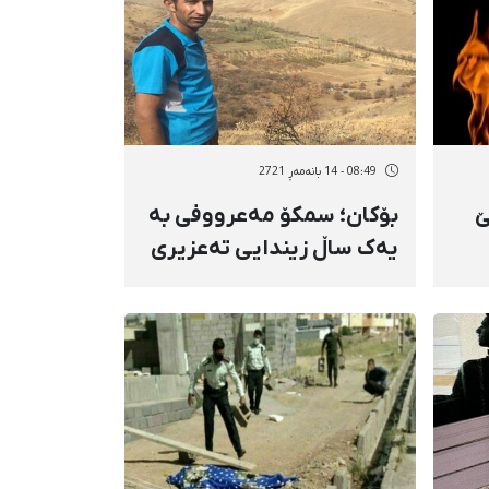
08:49 - 14 بانەمەڕ 2721
ێ
بۆکان؛ سمکۆ مەعرووفی بە
یەک ساڵ زیندایی تەعزیری
و دوو ساڵ ممنوع‌الخروج
بوون لە وڵات مەحکووم کرا