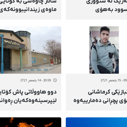
ەرێک لە سنووری
سالار چاوەشی بە کۆتایی
وود بەهۆی
ماوەی زیندانیبوونەکەی 
نەوەی مین بریندار بوو
زیندانی بۆکان ئازاد کرا
نەمەڕ 2721
20:59 - 14 بانەمەڕ 2721
بازێکی کرماشانی
دوو هاووڵاتی پاش کۆتای
ی پچڕانی دەمارییەوە
لێپرسینەوەکەیان ڕەوان
ی لەدەست دا
زیندانی ورمێ کران