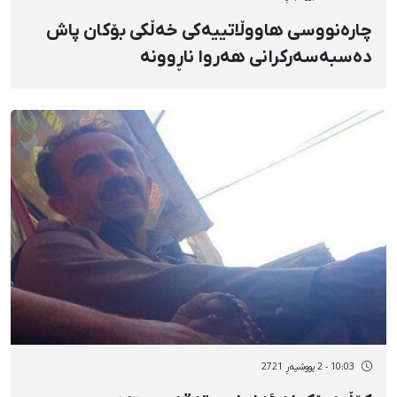
چارەنووسی هاووڵاتییەکی خەڵکی بۆکان پاش
دەسبەسەرکرانی هەروا ناڕوونە
10:03 - 2 پووشپەڕ 2721