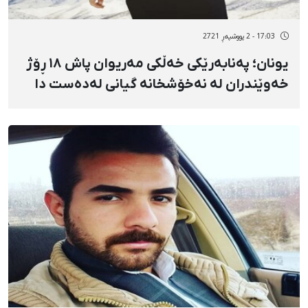
17:03 - 2 پووشپەڕ 2721
یونان؛ پەنابەرێکی خەڵکی مەریوان پاش ١٨ ڕۆژ
خەوێندران لە نەخۆشخانە گیانی لەدەست دا