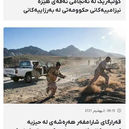
کۆڵبەرێک لە ئەنجامی تەقەی هێزە
نیزامییەکانی حکوومەتی لە بەرزاییەکانی
"تەتە"ی هەورامان گیانی لەدەست دا
09:15 - 2 پووشپەڕ 2721
قەرارگای شارامفەر هەڕەشەی لە حیزبە