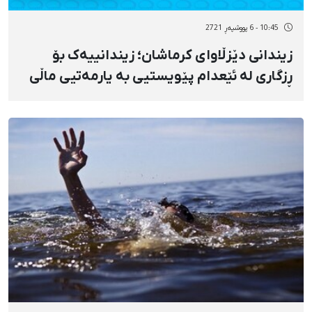
10:45 - 6 پووشپەڕ 2721
زیندانی دێزڵاوای کرماشان؛ زیندانییەک بۆ
ڕزگاری لە ئێعدام پێویستیی بە یارمەتیی ماڵی
هەیە