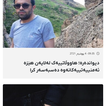
09:35 - 4 پووشپەڕ 2721
دیواندەرە؛ هاووڵاتییەک لەلایەن هێزە
ئەمنییەتییەکانەوە دەسبەسەر کرا