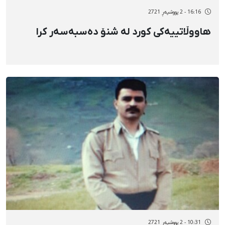
16:16 - 2 پووشپەڕ 2721
هاووڵاتییەکی کورد لە شنۆ دەسبەسەر کرا
10:31 - 2 پووشپەڕ 2721