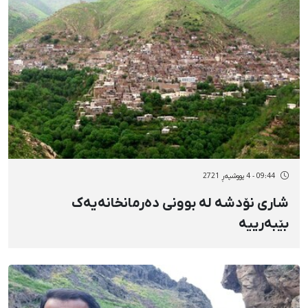
09:44 - 4 پووشپەڕ 2721
شاری نۆدشە لە بوونی دەرمانخانەیەک
بێبەرییە