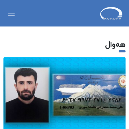
هەواڵ