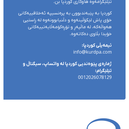
تێلێگرامەوە هاوکاری کوردپا بن.
کوردپا بە پێبەندبوون بە پرەنسیپە ئەخلاقییەکانی
خۆی پاش لێکۆڵینەوە و دڵنیابوونەوە لە ڕاستیی
هەواڵەکە، لە ماڵپەڕ و تۆڕەکۆمەڵایەتییەکانی
خۆیدا بڵاوی دەکاتەوە.
ئیمەیڵی کوردپا:
info@kurdpa.com
ژمارەی پێوەندیی کوردپا لە واتساپ، سیگناڵ و
تێلێگرام:
0012026078129