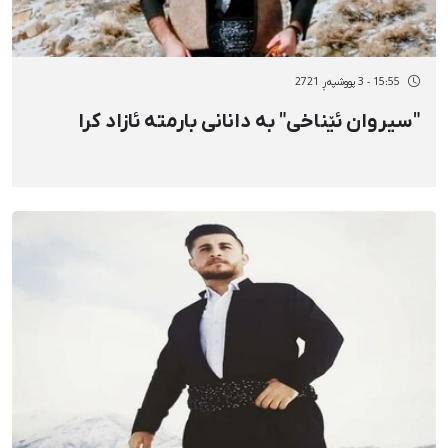
15:55 - 3 پووشپەڕ 2721
"سیروان ئێناخی" بە دانانی بارمتە ئازاد کرا