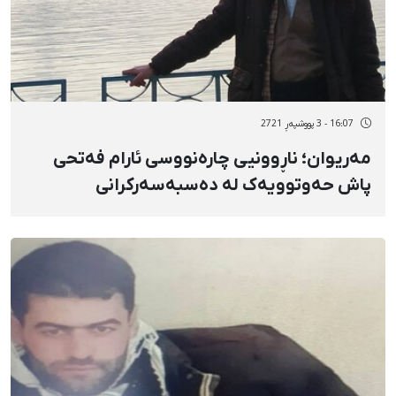
16:07 - 3 پووشپەڕ 2721
مەریوان؛ ناڕوونیی چارەنووسی ئارام فەتحی
پاش حەوتوویەک لە دەسبەسەرکرانی