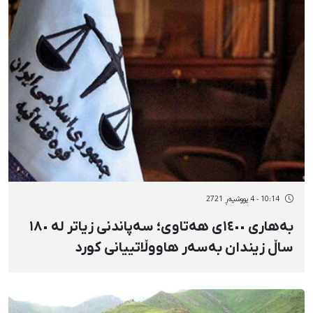
10:14 - 4 پووشپەڕ 2721
بەهاری ١٤٠٠ی هەتاوی؛ سەپاندنی زیاتر لە ١٨٠
ساڵ زیندان بەسەر هاووڵاتییانی کورد