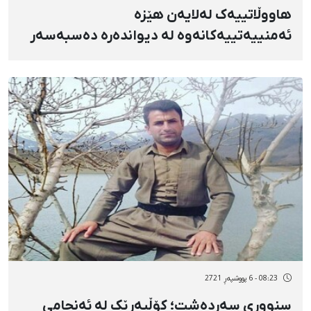
هاووڵاتییەک لەلایەن هێزە
ئەمنییەتییەکانەوە لە دیواندەرە دەسبەسەر
کرا
08:23 - 6 پووشپەڕ 2721
سنووری سەردەشت؛ کۆڵبەرێک لە ئەنجامی