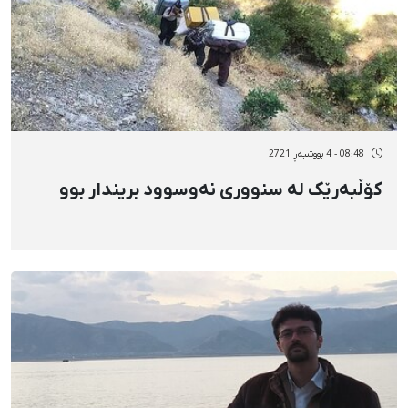
08:48 - 4 پووشپەڕ 2721
کۆڵبەرێک لە سنووری نەوسوود بریندار بوو