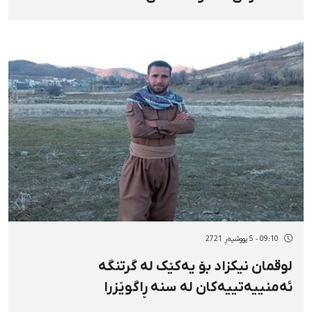
09:10 - 5 پووشپەڕ 2721
لوقمان نیکزاد بۆ یەکێک لە گرتنگە
ئەمنییەتییەکان لە سنە ڕاگوێزرا