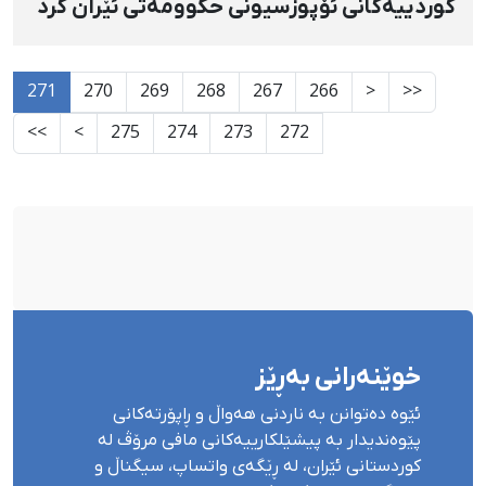
کوردییەکانی ئۆپوزسیونی حکوومەتی ئێران کرد
271
270
269
268
267
266
<
<<
>>
>
275
274
273
272
خوێنەرانی بەڕێز
ئێوە دەتوانن بە ناردنی هەواڵ و ڕاپۆرتەکانی
پێوەندیدار بە پیشێلکارییەکانی مافی مرۆڤ لە
کوردستانی ئێران، لە ڕێگەی واتساپ، سیگناڵ و