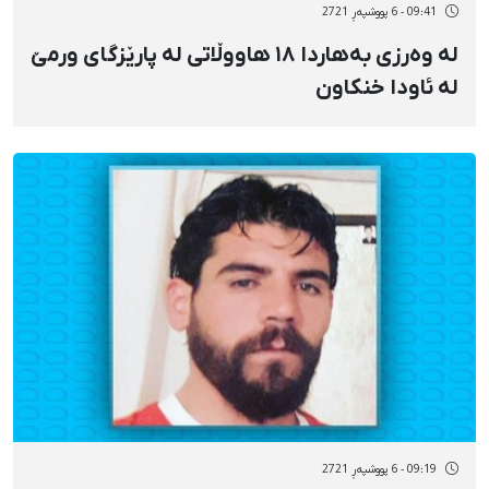
09:41 - 6 پووشپەڕ 2721
لە وەرزی بەهاردا ١٨ هاووڵاتی لە پارێزگای ورمێ
لە ئاودا خنکاون
09:19 - 6 پووشپەڕ 2721