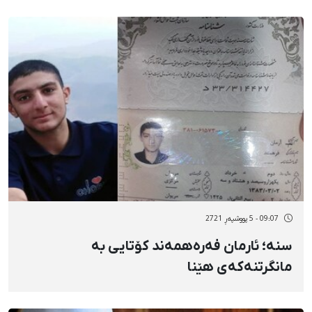
09:07 - 5 پووشپەڕ 2721
سنە؛ ئارمان فەرەهمەند کۆتایی بە
مانگرتنەکەی هێنا