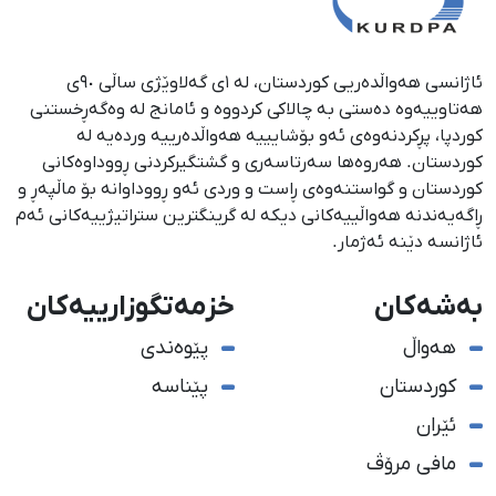
ئاژانسی هەواڵدەریی کوردستان، لە ١ی گەلاوێژی ساڵی ٩٠ی
هەتاوییەوە دەستی بە چالاکی کردووە و ئامانج لە وەگەڕخستنی
كوردپا، پڕكردنەوەی ئەو بۆشایییە هەواڵدەرییە وردەیە لە
كوردستان. هەروەها سەرتاسەری و گشتگیركردنی ڕووداوەكانی
كوردستان و گواستنەوەی ڕاست و وردی ئەو ڕووداوانە بۆ ماڵپەڕ و
ڕاگەیەندنە هەواڵییەكانی دیكە لە گرینگترین ستراتیژییەكانی ئەم
ئاژانسە دێنە ئەژمار.
بەشەکان
خزمەتگوزارییەکان
هەواڵ
پێوەندی
کوردستان
پێناسە
ئێران
مافی مرۆڤ