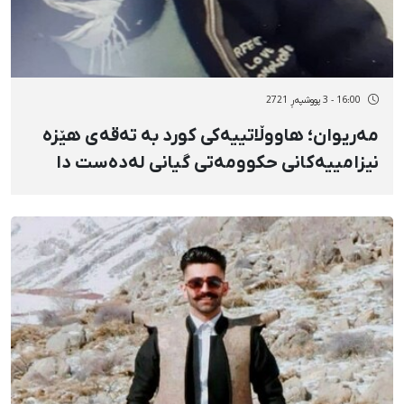
16:00 - 3 پووشپەڕ 2721
مەریوان؛ هاووڵاتییەکی کورد بە تەقەی هێزە
نیزامییەکانی حکوومەتی گیانی لەدەست دا