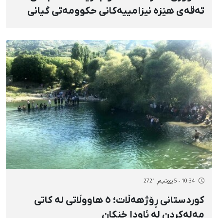
تەقەی هێزە نیزامییەکانی حکوومەتی گیانی
لەدەست دا
10:34 - 5 پووشپەڕ 2721
کوردستانی ڕۆژهەڵات؛ ٥ هاووڵاتی لە کاتی
مەلەکردن لە ئاودا خنکان