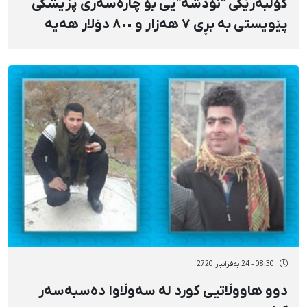
کۆڵبەرێکی "نۆدشە"یی بۆ چارەسەری پزیشکی
پێویستی بە بڕی ٧ هەزار و ٨٠٠ دۆلار هەیە
08:30 - 24 بەفرانبار 2720
دوو هاووڵاتیی کورد لە سەوڵاوا دەسبەسەر