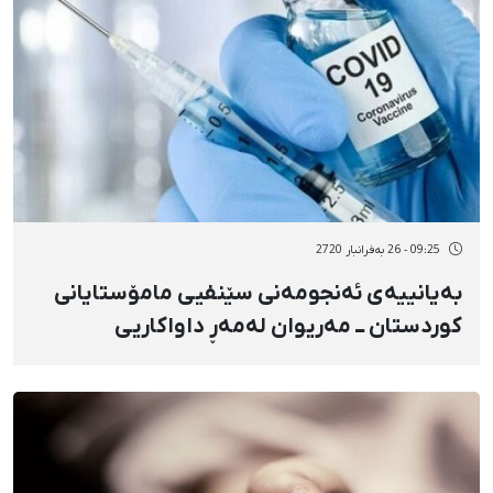
09:25 - 26 بەفرانبار 2720
بەیانییەی ئەنجومەنی سێنفیی مامۆستایانی
کوردستان ــ مەریوان لەمەڕ داواکاریی
واکسیناسیۆنی دەسبەجێ و سەرتاسەری