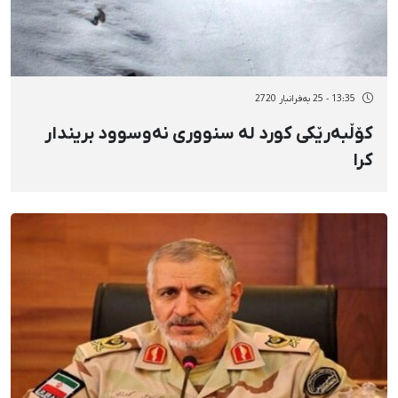
13:35 - 25 بەفرانبار 2720
کۆڵبەرێکی کورد لە سنووری نەوسوود بریندار
کرا