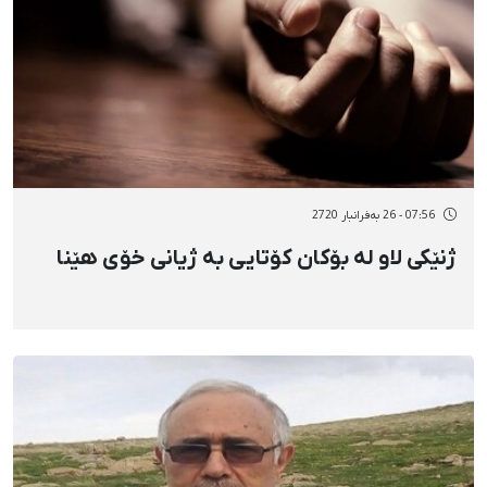
07:56 - 26 بەفرانبار 2720
ژنێکی لاو لە بۆکان کۆتایی بە ژیانی خۆی هێنا