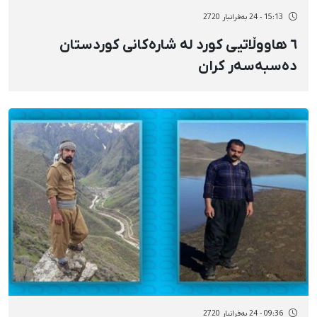
15:13 - 24 بەفرانبار 2720
٦ هاووڵاتیی کورد لە شارەکانی کوردستان
دەسبەسەر کران
09:36 - 24 بەفرانبار 2720