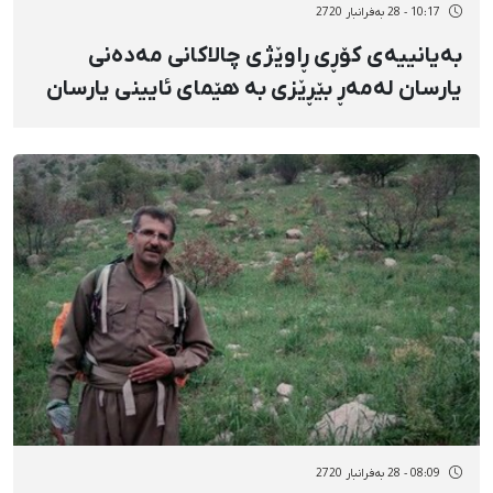
10:17 - 28 بەفرانبار 2720
بەیانییەی کۆڕی ڕاوێژی چالاکانی مەدەنی
یارسان لەمەڕ بێڕێزی بە هێمای ئایینی یارسان
لە زیندانی ساوە
08:09 - 28 بەفرانبار 2720