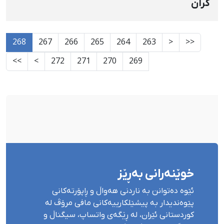
کران
268
267
266
265
264
263
<
<<
>>
>
272
271
270
269
خوێنەرانی بەڕێز
ئێوە دەتوانن بە ناردنی هەواڵ و ڕاپۆرتەکانی
پێوەندیدار بە پیشێلکارییەکانی مافی مرۆڤ لە
کوردستانی ئێران، لە ڕێگەی واتساپ، سیگناڵ و