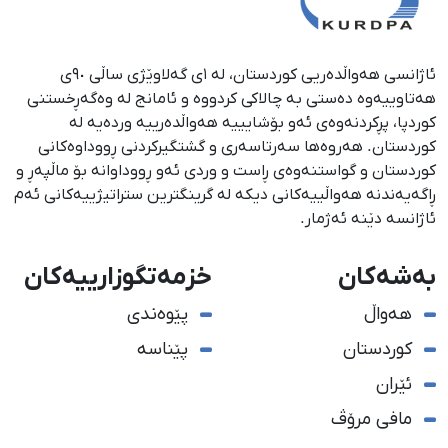
ئاژانسی هەواڵدەریی کوردستان، لە ١ی گەلاوێژی ساڵی ٩٠ی
هەتاوییەوە دەستی بە چالاکی کردووە و ئامانج لە وەگەڕخستنی
كوردپا، پڕكردنەوەی ئەو بۆشایییە هەواڵدەرییە وردەیە لە
كوردستان. هەروەها سەرتاسەری و گشتگیركردنی ڕووداوەكانی
كوردستان و گواستنەوەی ڕاست و وردی ئەو ڕووداوانە بۆ ماڵپەڕ و
ڕاگەیەندنە هەواڵییەكانی دیكە لە گرینگترین ستراتیژییەكانی ئەم
ئاژانسە دێنە ئەژمار.
بەشەکان
خزمەتگوزارییەکان
هەواڵ
پێوەندی
کوردستان
پێناسە
ئێران
مافی مرۆڤ