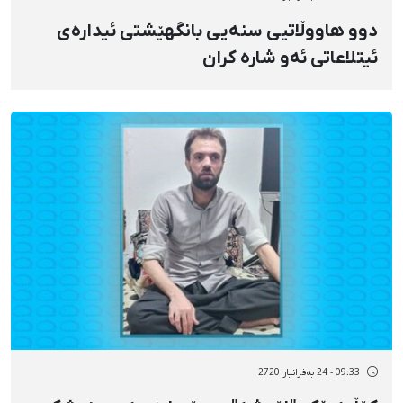
دوو هاووڵاتیی سنەیی بانگهێشتی ئیدارەی
ئیتلاعاتی ئەو شارە کران
09:33 - 24 بەفرانبار 2720