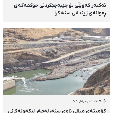
ئەکبەر گەوێڵی بۆ جێبەجێکردنی حوکمەکەی
ڕەوانەی زیندانی سنە کرا
09:59 - 27 بەفرانبار 2720
کۆمیتەی میللی ئاوی سنە، لەمەڕ لێکەوتەکانی