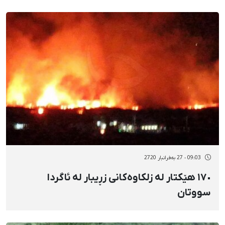
09:03 - 27 بەفرانبار 2720
١٧٠ هێکتار لە زلکاوەکانی زڕیبار لە ئاگردا
سووتان