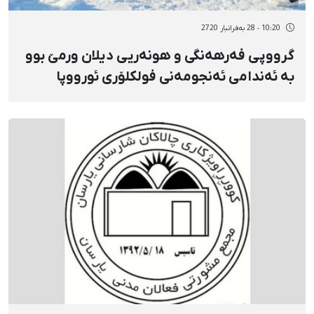
10:20 - 28 بەفرانبار 2720
گرووپی فەرهەنگی و هونەریی دیلان ورمێ بوو
بە ئەندامی ئەنجومەنی فولکلۆری ئورووپا