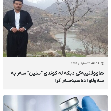
09:54 - 26 بەفرانبار 2720
هاووڵاتییەکی دیکە لە گوندی "سلێن" سەر بە
سەوڵاوا دەسبەسەر کرا