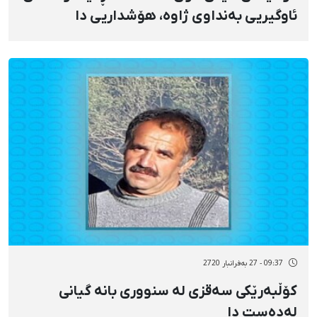
ئاوگیریی بەنداوی ژاوە، هۆشداریی دا
09:37 - 27 بەفرانبار 2720
کۆڵبەرێکی سەقزی لە سنووری بانە گیانی
لەدەست دا