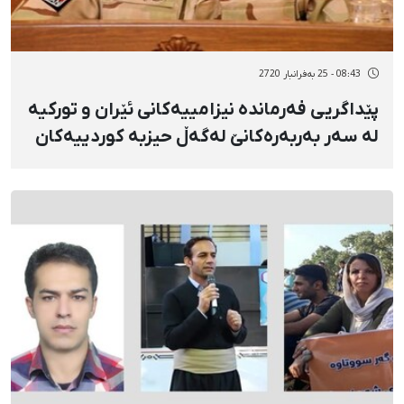
08:43 - 25 بەفرانبار 2720
پێداگریی فەرماندە نیزامییەکانی ئێران و تورکیە
لە سەر بەربەرەکانێ لەگەڵ حیزبە کوردییەکان