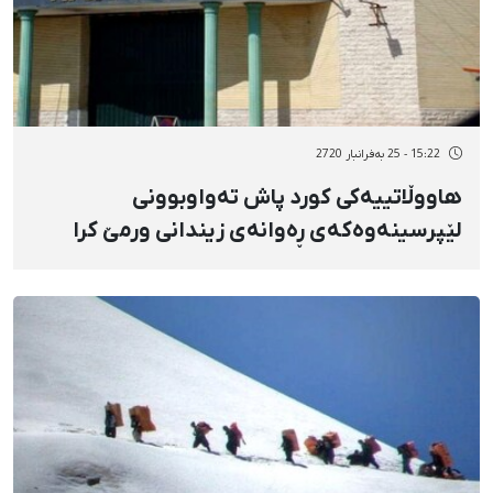
15:22 - 25 بەفرانبار 2720
هاووڵاتییەکی کورد پاش تەواوبوونی
لێپرسینەوەکەی ڕەوانەی زیندانی ورمێ کرا