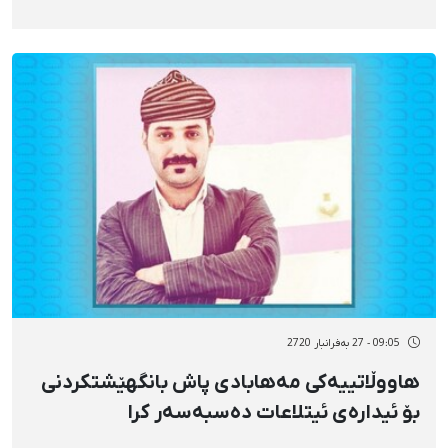
09:05 - 27 بەفرانبار 2720
هاووڵاتییەکی مەهابادی پاش بانگهێشتکردنی
بۆ ئیدارەی ئیتلاعات دەسبەسەر کرا