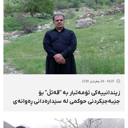
16:37 - 26 بەفرانبار 2720
زیندانییەکی تۆمەتبار بە "قەتڵ" بۆ
جێبەجێکردنی حوکمی لە سێدارەدانی ڕەوانەی
ژووری تاکەکەسیی زیندانی سنە کرا