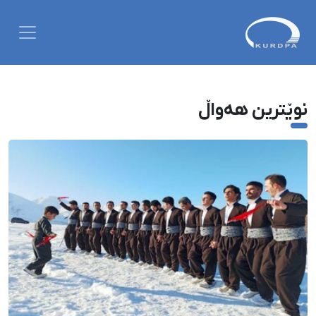
نوێترین هەواڵ