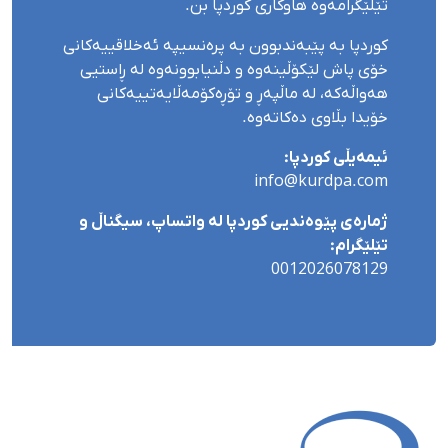
تێلێگرامەوە هاوکاری کوردپا بن.
کوردپا بە پێبەندبوون بە پرەنسیپە ئەخلاقییەکانی
خۆی پاش لێکۆڵینەوە و دڵنیابوونەوە لە ڕاستیی
هەواڵەکە، لە ماڵپەڕ و تۆڕەکۆمەڵایەتییەکانی
خۆیدا بڵاوی دەکاتەوە.
ئیمەیڵی کوردپا:
info@kurdpa.com
ژمارەی پێوەندیی کوردپا لە واتساپ، سیگناڵ و
تێلێگرام:
0012026078129