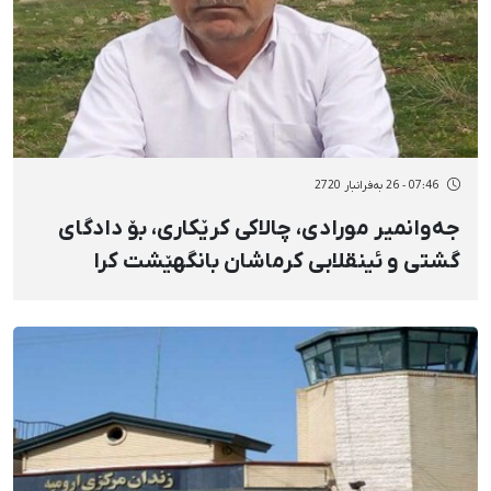
07:46 - 26 بەفرانبار 2720
جەوانمیر مورادی، چالاکی کرێکاری، بۆ دادگای
گشتی و ئینقلابی کرماشان بانگهێشت کرا