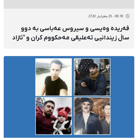
08:18 - 25 بەفرانبار 2720
فەریدە وەیسی و سیروس عەباسی بە دوو
ساڵ زیندانیی تەعلیقی مەحکووم کران و "ئازاد
عەباسیـ"ـش بێتاوان ناسرا