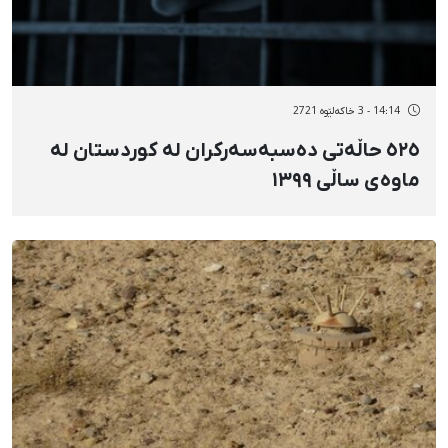
14:14 - 3 خاکەلێوه 2721
٥٢٥ حاڵەتی دەسبەسەرکران لە کوردستان لە
ماوەی ساڵی ١٣٩٩