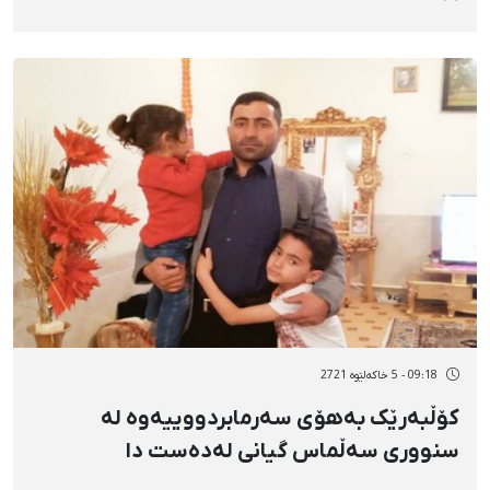
09:18 - 5 خاکەلێوه 2721
کۆڵبەرێک بەهۆی سەرمابردووییەوە لە
سنووری سەڵماس گیانی لەدەست دا