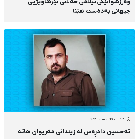
وەرزشوانێکی ئیلامی خەڵاتی تێرهاوێژیی
جیهانی بەدەست هێنا
08:52 - 30 رەشەمه 2720
تەحسین دادڕەس لە زیندانی مەریوان هاتە