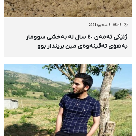
08:48 - 3 خاکەلێوه 2721
ژنێکی تەمەن ٤٠ ساڵ لە بەخشی سوومار
بەهۆی تەقینەوەی مین بریندار بوو