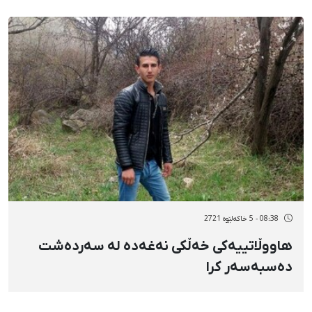
08:38 - 5 خاکەلێوه 2721
هاووڵاتییەکی خەڵکی نەغەدە لە سەردەشت
دەسبەسەر کرا