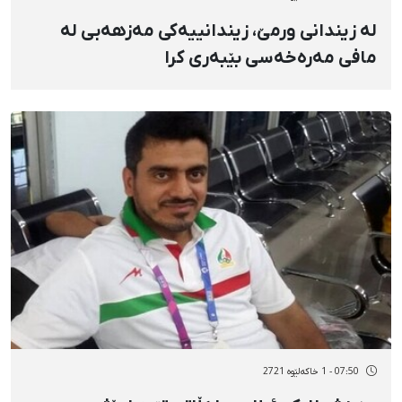
لە زیندانی ورمێ، زیندانییەکی مەزهەبی لە
مافی مەرەخەسی بێبەری کرا
07:50 - 1 خاکەلێوه 2721