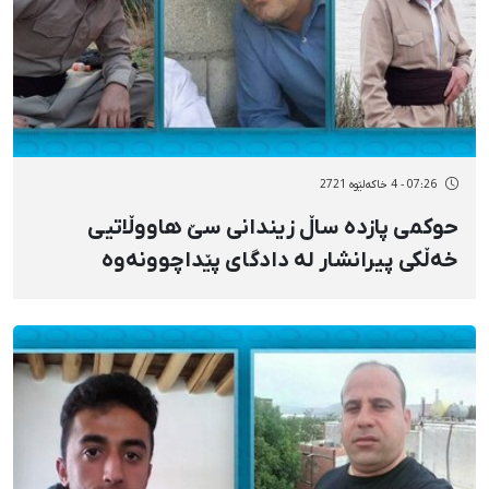
07:26 - 4 خاکەلێوه 2721
حوکمی پازدە ساڵ زیندانی سێ هاووڵاتیی
خەڵکی پیرانشار لە دادگای پێداچوونەوە
پشتڕاست کرایەوە