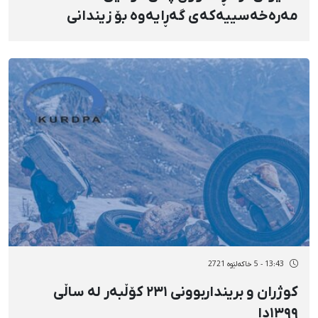
مەرەخەسییەکەی گەڕایەوە بۆ زیندانی
نەغەدە
13:43 - 5 خاکەلێوه 2721
کوژران و برینداربوونی ٢٣١ کۆڵبەر لە ساڵی
١٣٩٩دا