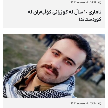
14:39 - 6 خاکەلێوه 2721
ئاماری ١٠ ساڵ لە کوژرانی کۆڵبەران لە
کوردستاندا
13:54 - 6 خاکەلێوه 2721