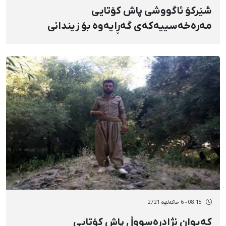
شێرکۆ ئاگووشی پاش کۆتایی
مەرەخەسییەکەی گەڕایەوە بۆ زیندانی
نەغەدە
08:15 - 6 خاکەلێوه 2721
کەیوان نژادڕەسووڵ پاش کۆتایی