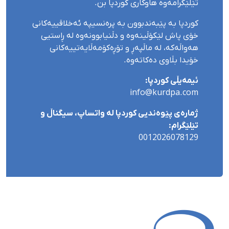
تێلێگرامەوە هاوکاری کوردپا بن.
کوردپا بە پێبەندبوون بە پرەنسیپە ئەخلاقییەکانی
خۆی پاش لێکۆڵینەوە و دڵنیابوونەوە لە ڕاستیی
هەواڵەکە، لە ماڵپەڕ و تۆڕەکۆمەڵایەتییەکانی
خۆیدا بڵاوی دەکاتەوە.
ئیمەیڵی کوردپا:
info@kurdpa.com
ژمارەی پێوەندیی کوردپا لە واتساپ، سیگناڵ و
تێلێگرام:
0012026078129