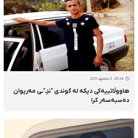
07:24 - 5 خاکەلێوه 2721
هاووڵاتییەکی دیکە لە گوندی "نێـ"ـی مەریوان
دەسبەسەر کرا