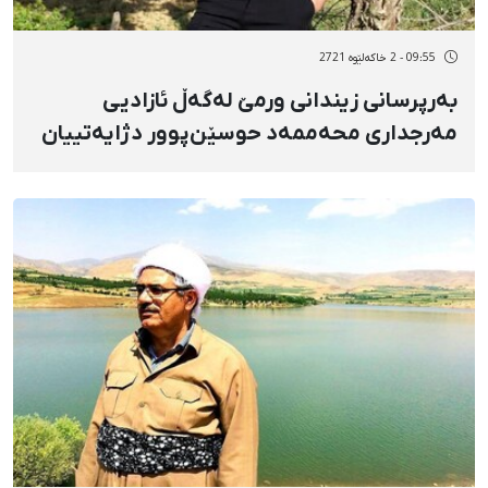
09:55 - 2 خاکەلێوه 2721
بەرپرسانی زیندانی ورمێ لەگەڵ ئازادیی
مەرجداری محەممەد حوسێن‌پوور دژایەتییان
کرد