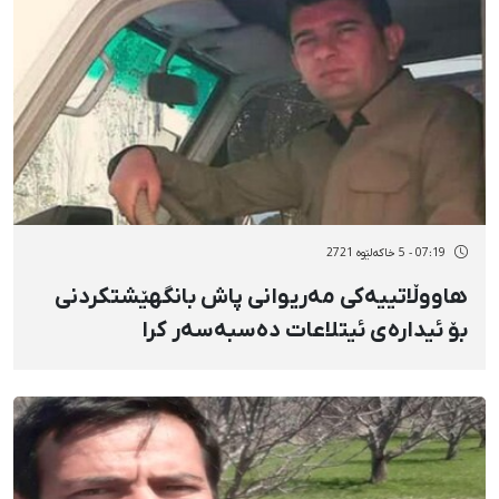
07:19 - 5 خاکەلێوه 2721
هاووڵاتییەکی مەریوانی پاش بانگهێشتکردنی
بۆ ئیدارەی ئیتلاعات دەسبەسەر کرا