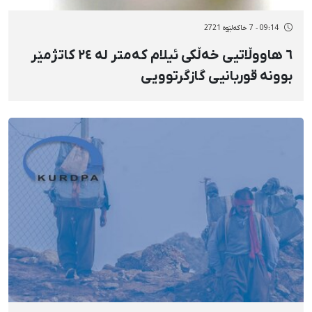
09:14 - 7 خاکەلێوه 2721
٦ هاووڵاتیی خەڵکی ئیلام کەمتر لە ٢٤ کاتژمێر
بوونە قوربانیی گازگرتوویی