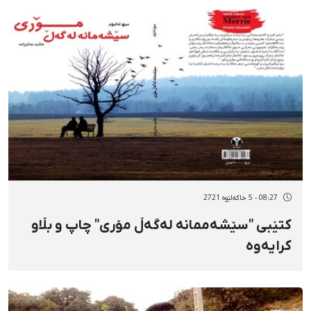
08:27 - 5 خاکەلێوه 2721
کتێبی "سێشەممانە لەگەڵ مۆری" چاپ و بڵاو
کرایەوە