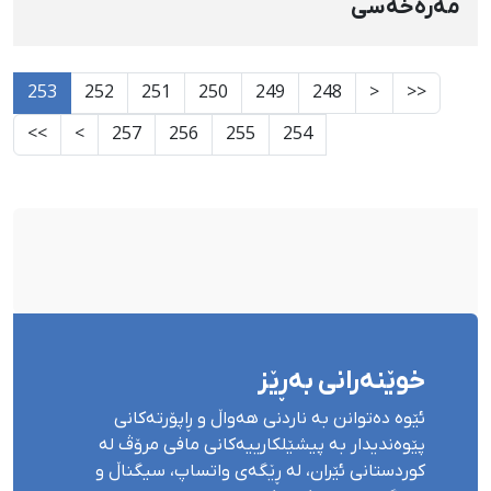
مەرەخەسی
253
252
251
250
249
248
<
<<
>>
>
257
256
255
254
خوێنەرانی بەڕێز
ئێوە دەتوانن بە ناردنی هەواڵ و ڕاپۆرتەکانی
پێوەندیدار بە پیشێلکارییەکانی مافی مرۆڤ لە
کوردستانی ئێران، لە ڕێگەی واتساپ، سیگناڵ و