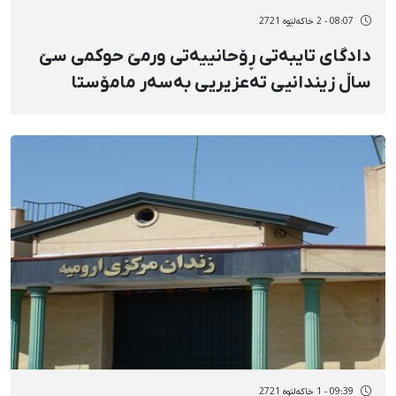
08:07 - 2 خاکەلێوه 2721
دادگای تایبەتی ڕۆحانییەتی ورمێ حوکمی سێ
ساڵ زیندانیی تەعزیریی بەسەر مامۆستا
ڕەسووڵ حەمزەپوور سەپاند
09:39 - 1 خاکەلێوه 2721