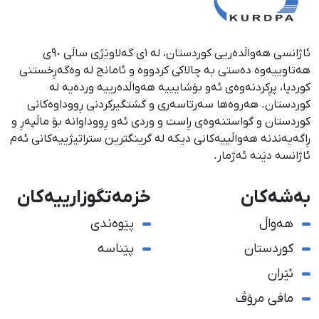
ئاژانسی هەواڵدەریی کوردستان، لە ١ی گەلاوێژی ساڵی ٩٠ی
هەتاوییەوە دەستی بە چالاکی کردووە و ئامانج لە وەگەڕخستنی
كوردپا، پڕكردنەوەی ئەو بۆشایییە هەواڵدەرییە وردەیە لە
كوردستان. هەروەها سەرتاسەری و گشتگیركردنی ڕووداوەكانی
كوردستان و گواستنەوەی ڕاست و وردی ئەو ڕووداوانە بۆ ماڵپەڕ و
ڕاگەیەندنە هەواڵییەكانی دیكە لە گرینگترین ستراتیژییەكانی ئەم
ئاژانسە دێنە ئەژمار.
بەشەکان
خزمەتگوزارییەکان
هەواڵ
پێوەندی
کوردستان
پێناسە
ئێران
مافی مرۆڤ