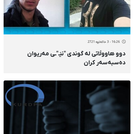
16:26 - 3 خاکەلێوه 2721
دوو هاووڵاتی لە گوندی "نێـ"ـی مەریوان
دەسبەسەر کران