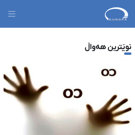
نوێترین هەواڵ