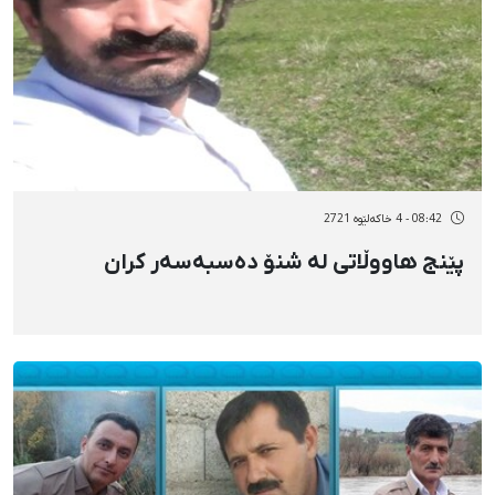
08:42 - 4 خاکەلێوه 2721
پێنج هاووڵاتی لە شنۆ دەسبەسەر کران