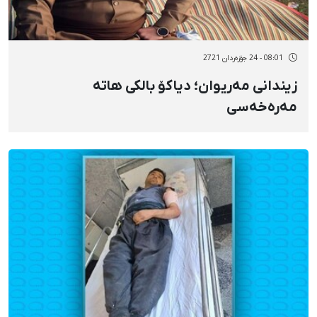
08:01 - 24 جۆزەردان 2721
زیندانی مەریوان؛ دیاکۆ بالکی هاتە
مەرەخەسی