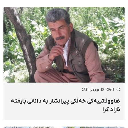
09:42 - 25 جۆزەردان 2721
هاووڵاتییەکی خەڵکی پیرانشار بە دانانی بارمتە
ئازاد کرا