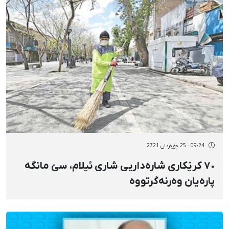
09:24 - 25 جۆزەردان 2721
٧٠ کرێکاری شارەداریی شاری ئیلام، سێ مانگە
پارەیان وەرنەگرتووە