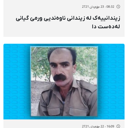
08:32 - 23 جۆزەردان 2721
زیندانییەک لە زیندانی ناوەندیی ورمێ گیانی
لەدەست دا
16:09 - 22 جۆزەردان 2721