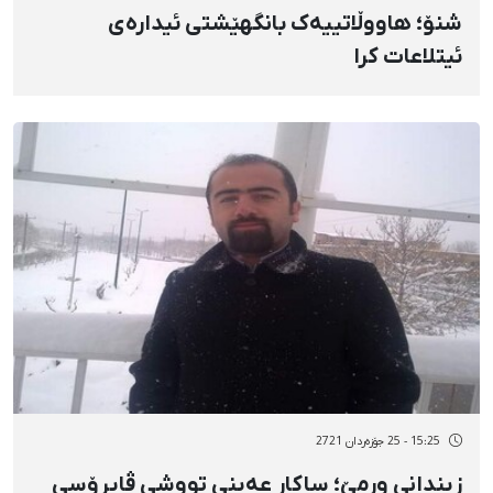
شنۆ؛ هاووڵاتییەک بانگهێشتی ئیدارەی
ئیتلاعات کرا
15:25 - 25 جۆزەردان 2721
زیندانی ورمێ؛ ساکار عەینی تووشی ڤایرۆسی