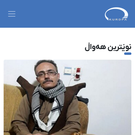
نوێترین هەواڵ