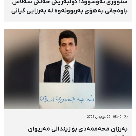
سنووری نەوسوود؛ کۆڵبەرێکی خەڵکی سەلاس
باوەجانی بەهۆی بەربوونەوە لە بەرزایی گیانی
لەدەست دا
08:40 - 22 جۆزەردان 2721
بەرزان محەممەدی بۆ زیندانی مەریوان