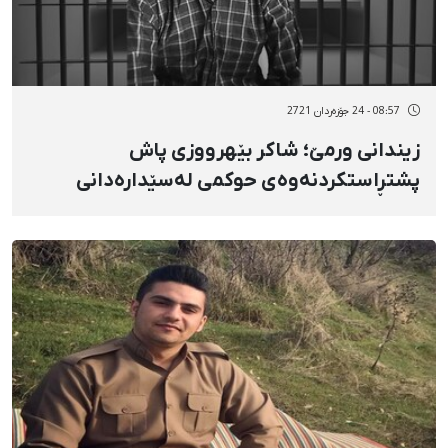
08:57 - 24 جۆزەردان 2721
زیندانی ورمێ؛ شاکر بێهرووزی پاش
پشتڕاستکردنەوەی حوکمی لەسێدارەدانی
لەلایەن دیوانی باڵای وڵاتەوە مانی گرتووە