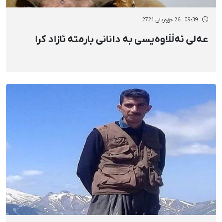
09:39 - 26 جۆزەردان 2721
عەلی ئەڵڵاوەیسی بە دانانی بارمتە ئازاد کرا