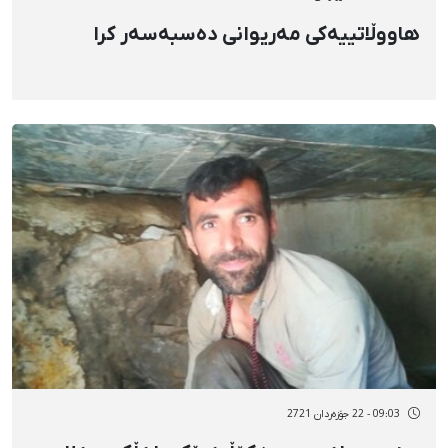
هاووڵاتییەکی مەریوانی دەسبەسەر کرا
09:03 - 22 جۆزەردان 2721