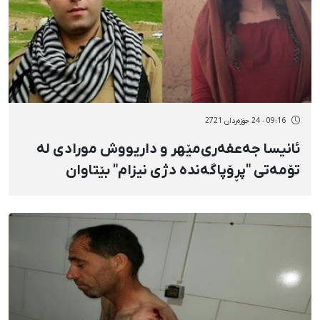
09:16 - 24 جۆزەردان 2721
ئانیسا جەعفەری‌‌مێهر و داریووش مورادی لە
تۆمەتی "پڕۆپاگەندە دژی نیزام" بێتاوان
ناسێندران