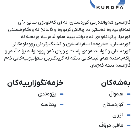
ئاژانسی هەواڵدەریی کوردستان، لە ١ی گەلاوێژی ساڵی ٩٠ی
هەتاوییەوە دەستی بە چالاکی کردووە و ئامانج لە وەگەڕخستنی
كوردپا، پڕكردنەوەی ئەو بۆشایییە هەواڵدەرییە وردەیە لە
كوردستان. هەروەها سەرتاسەری و گشتگیركردنی ڕووداوەكانی
كوردستان و گواستنەوەی ڕاست و وردی ئەو ڕووداوانە بۆ ماڵپەڕ و
ڕاگەیەندنە هەواڵییەكانی دیكە لە گرینگترین ستراتیژییەكانی ئەم
ئاژانسە دێنە ئەژمار.
بەشەکان
خزمەتگوزارییەکان
هەواڵ
پێوەندی
کوردستان
پێناسە
ئێران
مافی مرۆڤ