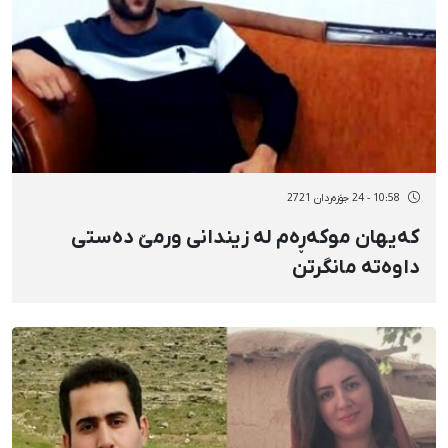
10:58 - 24 جۆزەردان 2721
کەیهان موکەڕەم لە زیندانی ورمێ دەستی
داوەتە مانگرتن