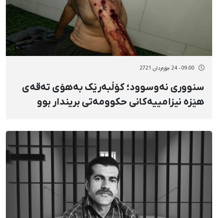
09:00 - 24 جۆزەردان 2721
سنووری نەوسوود؛ کۆڵبەرێک بەهۆی تەقەی
هێزە نیزامییەکانی حکوومەتی بریندار بوو