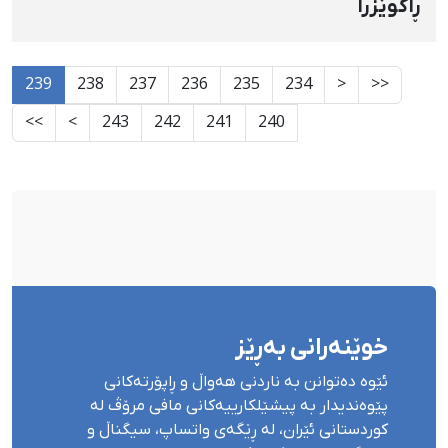
ڕاگوێزرا
239
238
237
236
235
234
<
<<
>>
>
243
242
241
240
خوێنەرانی بەڕێز
ئێوە دەتوانن بە ناردنی هەواڵ و ڕاپۆرتەکانی
پێوەندیدار بە پیشێلکارییەکانی مافی مرۆڤ لە
کوردستانی ئێران، لە ڕێگەی واتساپ، سیگناڵ و