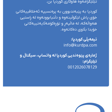
تێلێگرامەوە هاوکاری کوردپا بن.
کوردپا بە پێبەندبوون بە پرەنسیپە ئەخلاقییەکانی
خۆی پاش لێکۆڵینەوە و دڵنیابوونەوە لە ڕاستیی
هەواڵەکە، لە ماڵپەڕ و تۆڕەکۆمەڵایەتییەکانی
خۆیدا بڵاوی دەکاتەوە.
ئیمەیڵی کوردپا:
info@kurdpa.com
ژمارەی پێوەندیی کوردپا لە واتساپ، سیگناڵ و
تێلێگرام:
0012026078129