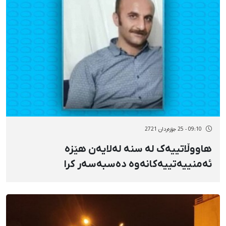
09:10 - 25 جۆزەردان 2721
هاووڵاتییەک لە سنە لەلایەن هێزە
ئەمنییەتییەکانەوە دەسبەسەر کرا