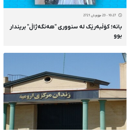
10:27 - 23 جۆزەردان 2721
بانە؛ کۆڵبەرێک لە سنووری "هەنگەژاڵ" بریندار
بوو