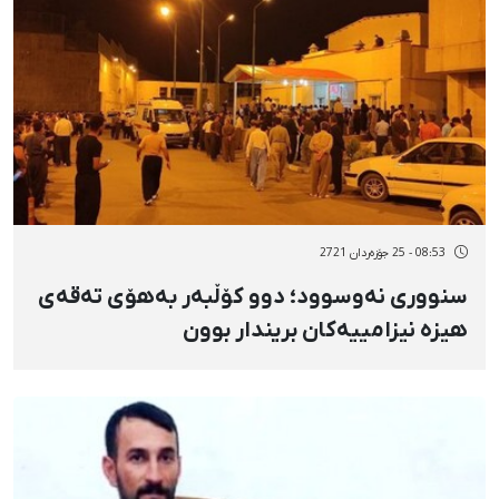
08:53 - 25 جۆزەردان 2721
سنووری نەوسوود؛ دوو کۆڵبەر بەهۆی تەقەی
هیزە نیزامییەکان بریندار بوون