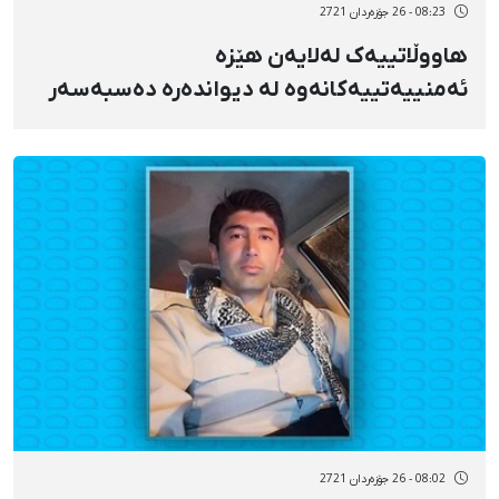
08:23 - 26 جۆزەردان 2721
هاووڵاتییەک لەلایەن هێزە
ئەمنییەتییەکانەوە لە دیواندەرە دەسبەسەر
کرا
08:02 - 26 جۆزەردان 2721