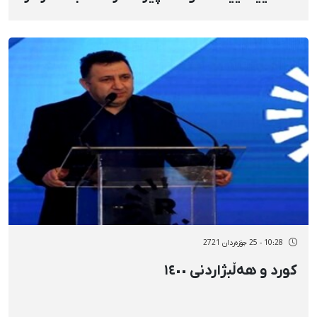
10:28 - 25 جۆزەردان 2721
کورد و هەڵبژاردنی ١٤٠٠