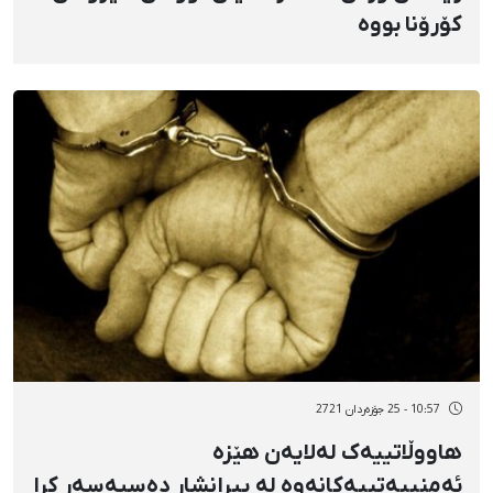
کۆرۆنا بووە
10:57 - 25 جۆزەردان 2721
هاووڵاتییەک لەلایەن هێزە
ئەمنییەتییەکانەوە لە پیرانشار دەسبەسەر کرا