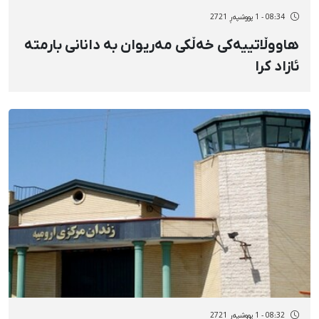
08:34 - 1 پووشپەڕ 2721
هاووڵاتییەکی خەڵکی مەریوان بە دانانی بارمتە
ئازاد کرا
08:32 - 1 پووشپەڕ 2721