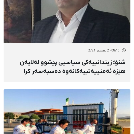
08:15 - 2 پووشپەڕ 2721
شنۆ؛ زیندانییەکی سیاسیی پێشوو لەلایەن
هێزە ئەمنییەتییەکانەوە دەسبەسەر کرا