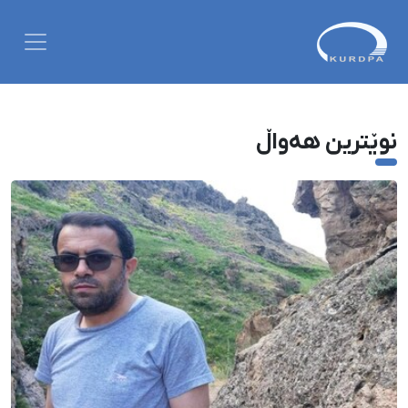
نوێترین هەواڵ