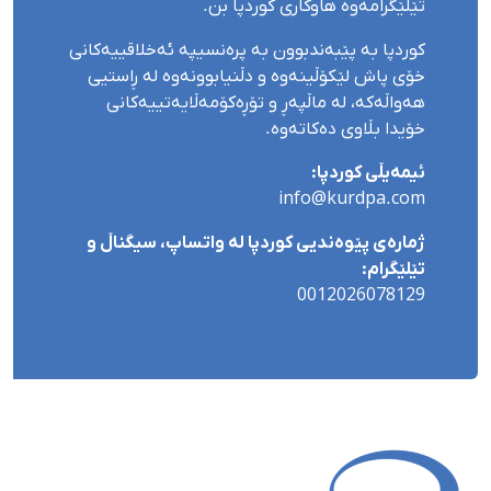
تێلێگرامەوە هاوکاری کوردپا بن.
کوردپا بە پێبەندبوون بە پرەنسیپە ئەخلاقییەکانی
خۆی پاش لێکۆڵینەوە و دڵنیابوونەوە لە ڕاستیی
هەواڵەکە، لە ماڵپەڕ و تۆڕەکۆمەڵایەتییەکانی
خۆیدا بڵاوی دەکاتەوە.
ئیمەیڵی کوردپا:
info@kurdpa.com
ژمارەی پێوەندیی کوردپا لە واتساپ، سیگناڵ و
تێلێگرام:
0012026078129