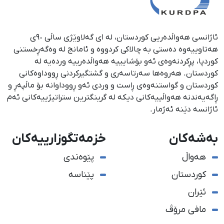
ئاژانسی هەواڵدەریی کوردستان، لە ١ی گەلاوێژی ساڵی ٩٠ی
هەتاوییەوە دەستی بە چالاکی کردووە و ئامانج لە وەگەڕخستنی
كوردپا، پڕكردنەوەی ئەو بۆشایییە هەواڵدەرییە وردەیە لە
كوردستان. هەروەها سەرتاسەری و گشتگیركردنی ڕووداوەكانی
كوردستان و گواستنەوەی ڕاست و وردی ئەو ڕووداوانە بۆ ماڵپەڕ و
ڕاگەیەندنە هەواڵییەكانی دیكە لە گرینگترین ستراتیژییەكانی ئەم
ئاژانسە دێنە ئەژمار.
بەشەکان
خزمەتگوزارییەکان
هەواڵ
پێوەندی
کوردستان
پێناسە
ئێران
مافی مرۆڤ