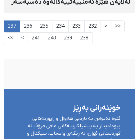
لەلایەن هێزە ئەمنییەتییەکانەوە دەسبەسەر
کرا
237
236
235
234
233
232
<
<<
>>
>
241
240
239
238
خوێنەرانی بەڕێز
ئێوە دەتوانن بە ناردنی هەواڵ و ڕاپۆرتەکانی
پێوەندیدار بە پیشێلکارییەکانی مافی مرۆڤ لە
کوردستانی ئێران، لە ڕێگەی واتساپ، سیگناڵ و