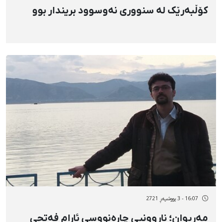
کۆڵبەرێک لە سنووری نەوسوود بریندار بوو
16:07 - 3 پووشپەڕ 2721
مەریوان؛ ناڕوونیی چارەنووسی ئارام فەتحی