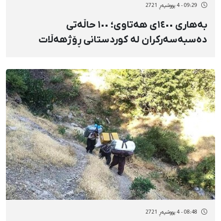
09:29 - 4 پووشپەڕ 2721
بەهاری ١٤٠٠ی هەتاوی؛ ١٠٠ حاڵەتی
دەسبەسەرکران لە کوردستانی ڕۆژهەڵات
08:48 - 4 پووشپەڕ 2721