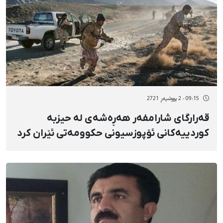
09:15 - 2 پووشپەڕ 2721
قەرارگای شارامفەر هەڕەشەی لە حیزبە
کوردییەکانی ئۆپوزسیونی حکوومەتی ئێران کرد