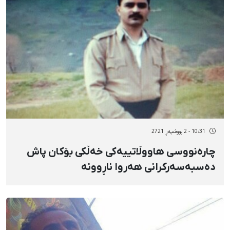
10:31 - 2 پووشپەڕ 2721
چارەنووسی هاووڵاتییەکی خەڵکی بۆکان پاش
دەسبەسەرکرانی هەروا ناڕوونە