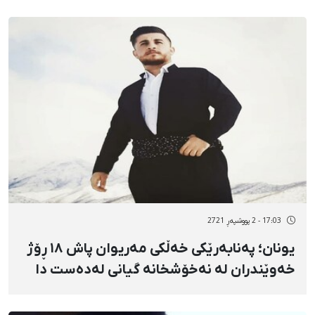
17:03 - 2 پووشپەڕ 2721
یونان؛ پەنابەرێکی خەڵکی مەریوان پاش ١٨ ڕۆژ
خەوێندران لە نەخۆشخانە گیانی لەدەست دا