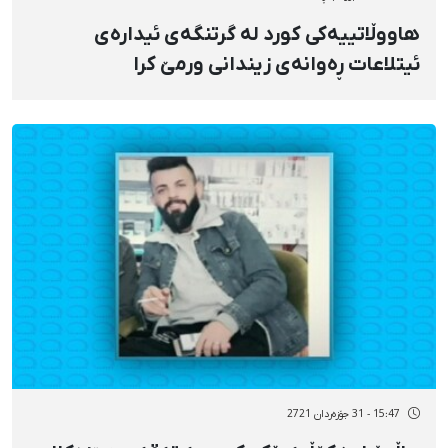
هاووڵاتییەکی کورد لە گرتنگەی ئیدارەی
ئیتلاعات ڕەوانەی زیندانی ورمێ کرا
15:47 - 31 جۆزەردان 2721