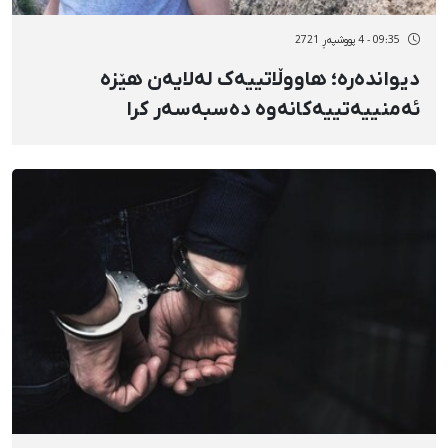
09:35 - 4 پووشپەڕ 2721
دیواندەرە؛ هاووڵاتییەک لەلایەن هێزە
ئەمنییەتییەکانەوە دەسبەسەر کرا