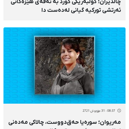
چاڵدێران؛ کۆڵبەرێکی کورد بە تەقەی هێزەکانی
ئەرتشی تورکیە گیانی لەدەست دا
08:37 - 31 جۆزەردان 2721
مەریوان؛ سورەیا حەق‌دووست، چالاکی مەدەنی