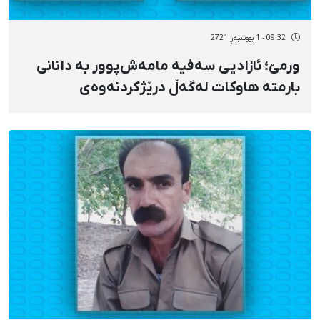
09:32 - 1 پووشپەڕ 2721
ورمێ؛ ئازادیی سەفیە مامەش‌پوور بە دانانی
بارمتە هاوکات لەگەڵ درێژکردنەوەی
دەسبەسەرکرانی گوڵاڵە مورادی