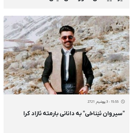
15:55 - 3 پووشپەڕ 2721
"سیروان ئێناخی" بە دانانی بارمتە ئازاد کرا