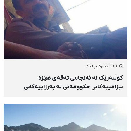
10:03 - 2 پووشپەڕ 2721
کۆڵبەرێک لە ئەنجامی تەقەی هێزە
نیزامییەکانی حکوومەتی لە بەرزاییەکانی
"تەتە"ی هەورامان گیانی لەدەست دا