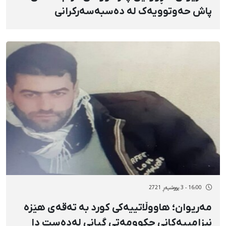
پاش حەوتوویەک لە دەسبەسەرکرانی
16:00 - 3 پووشپەڕ 2721
مەریوان؛ هاووڵاتییەکی کورد بە تەقەی هێزە
نیزامییەکانی حکوومەتی گیانی لەدەست دا