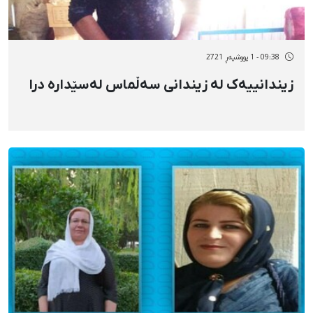
09:38 - 1 پووشپەڕ 2721
زیندانییەک لە زیندانی سەڵماس لەسێدارە درا