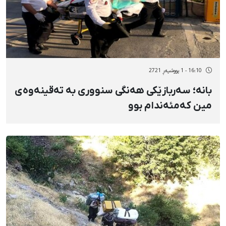
16:10 - 1 پووشپەڕ 2721
بانە؛ سەربازێکی هەنگی سنووری بە تەقینەوەی
مین کەمئەندام بوو