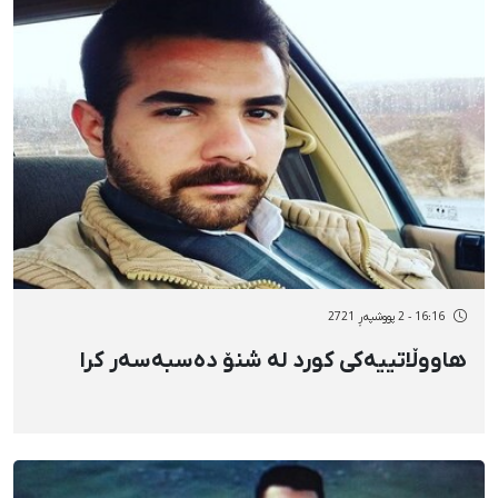
16:16 - 2 پووشپەڕ 2721
هاووڵاتییەکی کورد لە شنۆ دەسبەسەر کرا