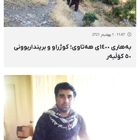
11:07 - 1 پووشپەڕ 2721
بەهاری ١٤٠٠ی هەتاوی؛ کوژراو و برینداربوونی
٥٠ کۆڵبەر