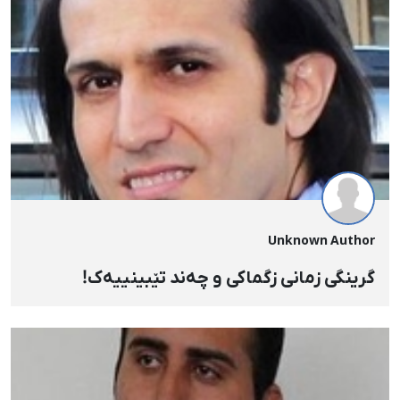
Unknown Author
گرینگی زمانی زگماکی و چەند تێبینییەک!