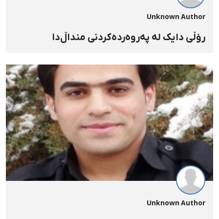
Unknown Author
رۆڵی دایک لە پەروەردەکردنی منداڵ‌دا
Unknown Author