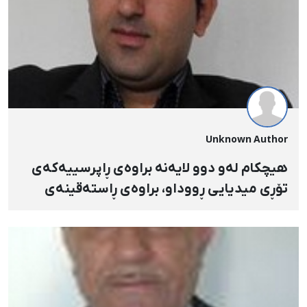
Unknown Author
هیچکام لەو دوو لایەنە براوەی ڕاپرسییەکەی
تۆڕی میدیایی ڕووداو، براوەی ڕاستەقینەی
ڕۆژهەڵاتی کوردستان نین!