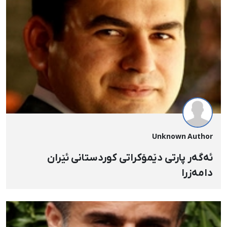
Unknown Author
ئەگەر پارتی دێمۆکراتی کوردستانی ئێران
دامەزرا