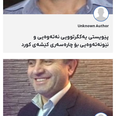
Unknown Author
پێویستی یەکگرتوویی نەتەوەیی و
نێونەتەوەیی بۆ چارەسەری کێشەی کورد