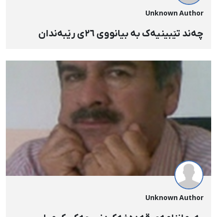
Unknown Author
چەند تێبینیەک بە بیانووی ٢٦ی رێبەندان
Unknown Author