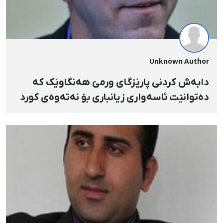
Unknown Author
دابەش کردنی پارێزگای ورمێ هەنگاوێک کە
دەتوانێت ئاسەواری زیانباری بۆ نەتەوەی کورد
لە رۆژهەڵاتی کوردستاندا هەبێت