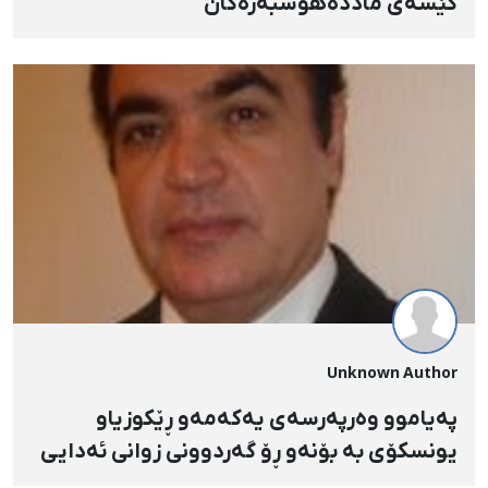
کێشەی ماددەهۆشبەرەکان
Unknown Author
پەیاموو وەرپەرسەی یەکەمەو ڕێکوزیاو
یونسکۆی بە بۆنەو ڕۆ گەردوونی زوانی ئەدایی