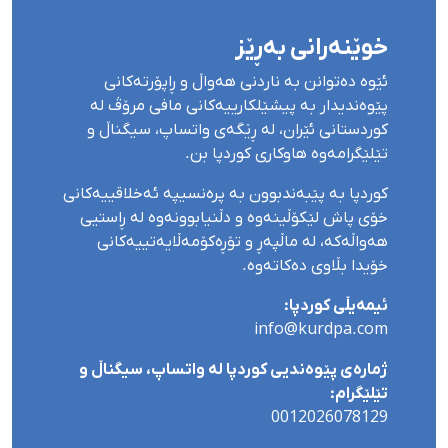
خوێنەرانی بەڕێز
ئێوە دەتوانن بە ناردنی هەواڵ و ڕاپۆرتەکانی
پێوەندیدار بە پیشێلکارییەکانی مافی مرۆڤ لە
کوردستانی ئێران، لە ڕێگەی واتساپ، سیگناڵ و
تێلێگرامەوە هاوکاری کوردپا بن.
کوردپا بە پێبەندبوون بە پرەنسیپە ئەخلاقییەکانی
خۆی پاش لێکۆڵینەوە و دڵنیابوونەوە لە ڕاستیی
هەواڵەکە، لە ماڵپەڕ و تۆڕەکۆمەڵایەتییەکانی
خۆیدا بڵاوی دەکاتەوە.
ئیمەیڵی کوردپا:
info@kurdpa.com
ژمارەی پێوەندیی کوردپا لە واتساپ، سیگناڵ و
تێلێگرام:
0012026078129