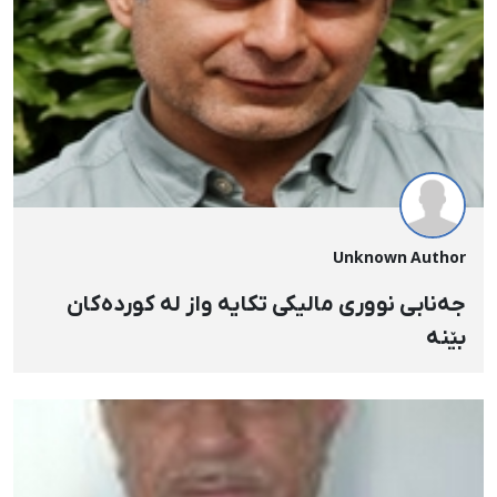
Unknown Author
جەنابی نووری مالیکی تکایە واز لە کوردەکان
بێنە