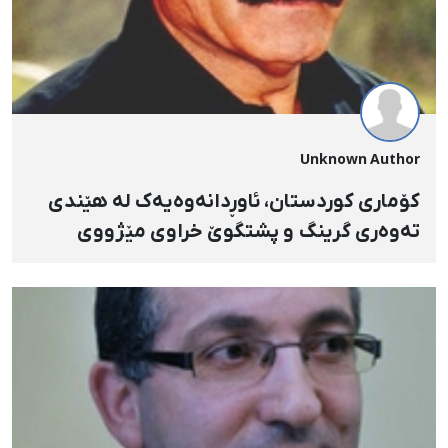
Unknown Author
کۆماری کوردستان، ئاوڕدانه‌وه‌یەک له‌ هێندی
ته‌وه‌ری گرینگ و پشتگوێ خراوی مێژووی
شیرین و تاڵ