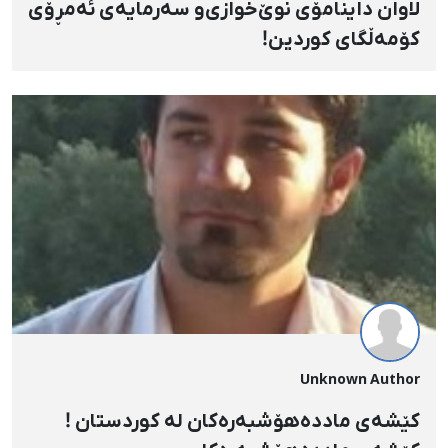
لاوان داینا‌مۆی نوێ‌خواز‌ی‌و سه‌رمایه‌ی ئه‌مڕۆی
کۆمه‌ڵگای کوردین!
Unknown Author
کێشەی ماددەهۆشبەرەکان لە کوردستان !