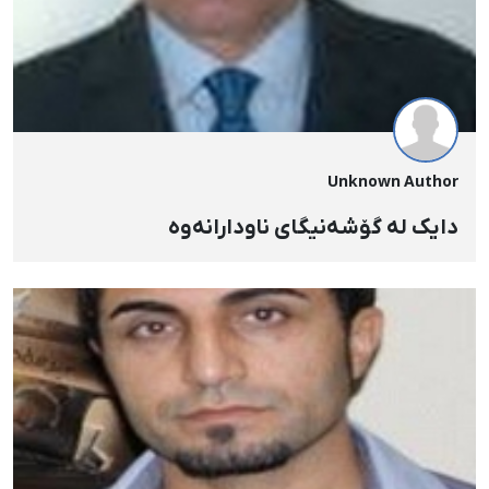
Unknown Author
دایک لە گۆشەنیگای ناودارانەوە