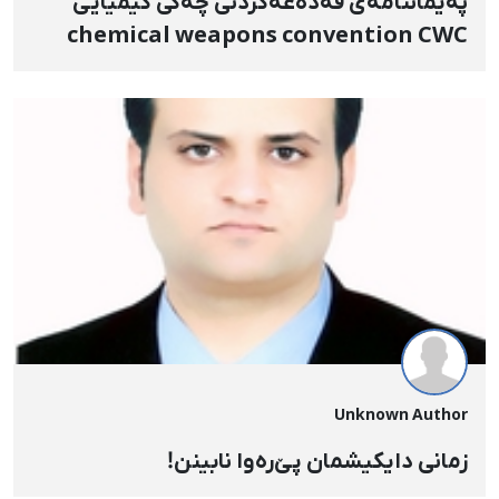
پەیماننامەی قەدەغەکردنی چەکی کیمیایی
chemical weapons convention CWC
Unknown Author
زمانی دایکیشمان پێ‌رەوا نابینن!