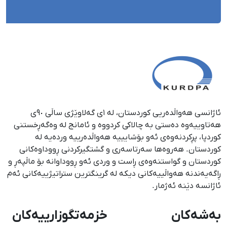
ئاژانسی هەواڵدەریی کوردستان، لە ١ی گەلاوێژی ساڵی ٩٠ی
هەتاوییەوە دەستی بە چالاکی کردووە و ئامانج لە وەگەڕخستنی
كوردپا، پڕكردنەوەی ئەو بۆشایییە هەواڵدەرییە وردەیە لە
كوردستان. هەروەها سەرتاسەری و گشتگیركردنی ڕووداوەكانی
كوردستان و گواستنەوەی ڕاست و وردی ئەو ڕووداوانە بۆ ماڵپەڕ و
ڕاگەیەندنە هەواڵییەكانی دیكە لە گرینگترین ستراتیژییەكانی ئەم
ئاژانسە دێنە ئەژمار.
بەشەکان
خزمەتگوزارییەکان