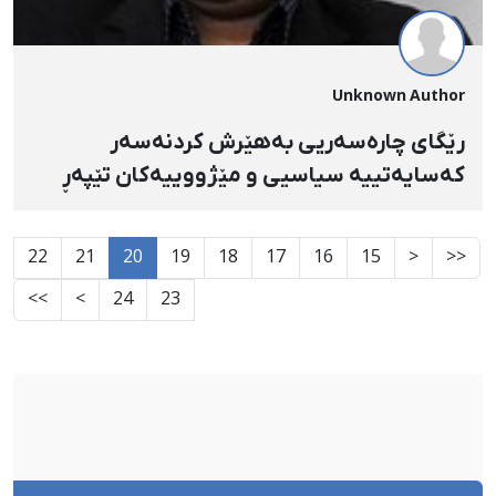
Unknown Author
رێگای چارەسەریی بەهێرش کردنەسەر
کەسایەتییە سیاسیی و مێژووییەکان تێپەڕ
نابێت!
22
21
20
19
18
17
16
15
<
<<
>>
>
24
23