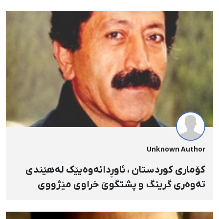
Unknown Author
کۆماری کوردستان ، ئاوڕدانه‌وه‌یێک له‌هێندی
ته‌وه‌ری گرینگ و پشتگوێ خراوی مێژووی
شیرین و تاڵ