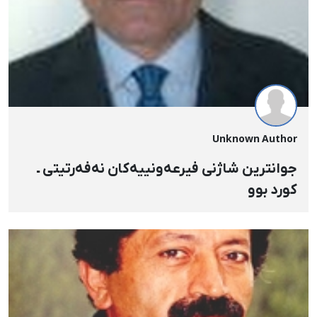
Unknown Author
جوانترین شاژنی فیرعەونییەکان نەفەرتیتی ـ
کورد بوو