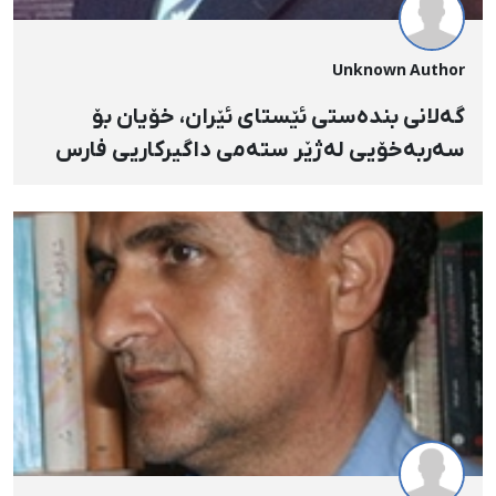
Unknown Author
گەلانی بندەستی ئێستای ئێران، خۆیان بۆ
سەربەخۆیی لەژێر ستەمی داگیرکاریی فارس
ئامادە دەکەن