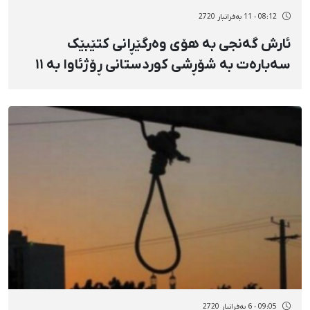
08:12 - 11 بەفرانبار 2720
ئارش گەنجی بە هۆی وەرگێڕانی کتێبێک
سەبارەت بە شۆڕشی کوردستانی ڕۆژئاوا بە ١١
ساڵ زیندانی مەحکووم کرا
09:05 - 6 بەفرانبار 2720