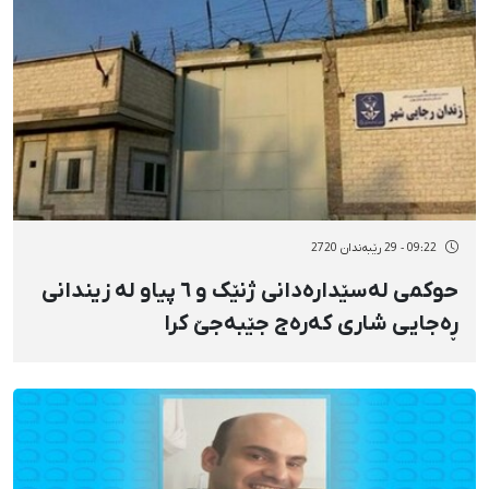
09:22 - 29 رێبەندان 2720
حوکمی لەسێدارەدانی ژنێک و ٦ پیاو لە زیندانی
ڕەجایی شاری کەرەج جێبەجێ کرا