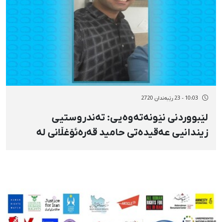
10:03 - 23 رێبەندان 2720
لێبووردنی نێونەتەوەیی: تەندروستیی
زیندانیی عەقیدەتی حامید قەرەئۆغڵانی لە
مەترسیدایە