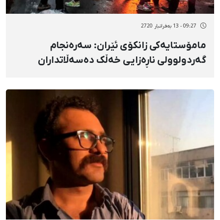
09:27 - 13 بەفرانبار 2720
مامۆستایەکی زانکۆی ئێران: سەرەنجام
گەردولوولی ناڕەزایی خەڵک دەسەڵاتداران
لەگەڵ خۆی دەبات