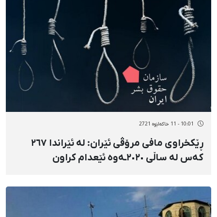
10:01 - 11 خاکەلێوه 2721
ڕێکخراوی مافی مرۆڤی ئێران: لە ئێراندا ٢٦٧
کەس لە ساڵی ٢٠٢٠ـەوە ئێعدام کراون