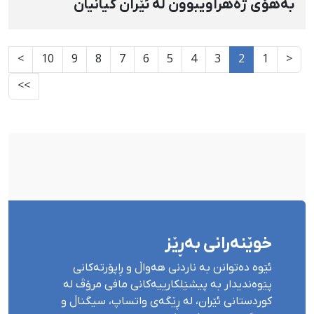
بەهۆی ژەهراویبوون لە ئێران گیانیان
لەدەست داوە
>
10
9
8
7
6
5
4
3
2
1
<
>>
خوێنەرانی بەڕێز
ئێوە دەتوانن بە ناردنی هەواڵ و ڕاپۆرتەکانی
پێوەندیدار بە پیشێلکارییەکانی مافی مرۆڤ لە
کوردستانی ئێران، لە ڕێگەی واتساپ، سیگناڵ و