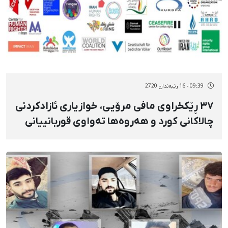
09:39 - 16 رێبەندان 2720
٣٧ ڕێکخراوی مافی مرۆیی، خوازیاری ئازادکردنی
چالاکانی کورد و هەروەها تەواوی قوربانییانی
دەسبەسەرییە سەرەڕۆیانە و هەڕەمەکییەکان
لە ئێراندا بوونە