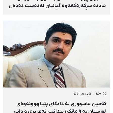
ماددە سڕکەرەکانەوە گیانیان لەدەست دەدەن
11:00 - 25 بانەمەڕ 2721
ئەمین ماسووری لە دادگای پێداچوونەوەی
لوڕستان بە ٩ مانگ زیندانیی تەعزیری و دانی