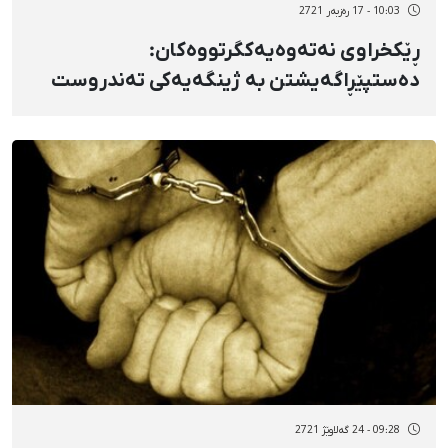
10:03 - 17 رەزبەر 2721
ڕێکخراوی نەتەوەیەکگرتووەکان:
دەستپێڕاگەیشتن بە ژینگەیەکی تەندروست
مافی بنەڕەتیی مرۆڤە
09:28 - 24 گەلاوێژ 2721