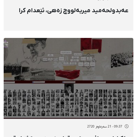
عەبدولحەمید میربەلووچ زەهی، ئێعدام کرا
09:37 - 21 سەرماوەز 2720