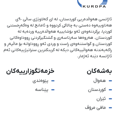
ئاژانسی هەواڵدەریی کوردستان، لە ١ی گەلاوێژی ساڵی ٩٠ی
هەتاوییەوە دەستی بە چالاکی کردووە و ئامانج لە وەگەڕخستنی
كوردپا، پڕكردنەوەی ئەو بۆشایییە هەواڵدەرییە وردەیە لە
كوردستان. هەروەها سەرتاسەری و گشتگیركردنی ڕووداوەكانی
كوردستان و گواستنەوەی ڕاست و وردی ئەو ڕووداوانە بۆ ماڵپەڕ و
ڕاگەیەندنە هەواڵییەكانی دیكە لە گرینگترین ستراتیژییەكانی ئەم
ئاژانسە دێنە ئەژمار.
بەشەکان
خزمەتگوزارییەکان
هەواڵ
پێوەندی
کوردستان
پێناسە
ئێران
مافی مرۆڤ