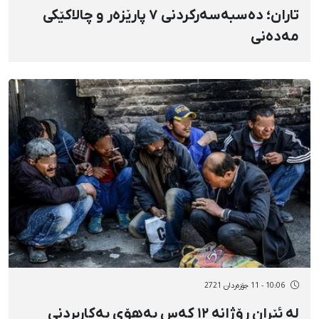
تاران؛ دەسبەسەرکردنی ٧ پارێزەر و چالاکێکی
مەدەنی
10:06 - 11 جۆزەردان 2721
لە ئێران ڕۆژانە ١٢ کەس بەهۆی بەکاربردنی