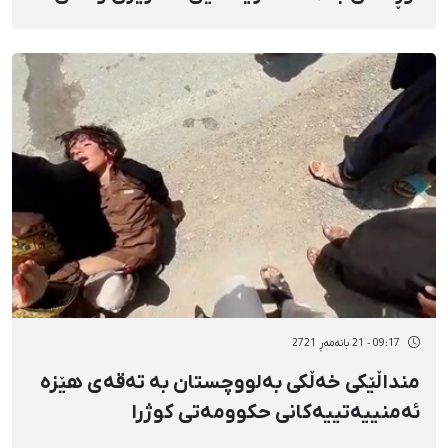
سزای نەختی مەحکووم کرا
09:17 - 21 بانەمەڕ 2721
منداڵێکی خەڵکی بەلووچستان بە تەقەی هێزە
ئەمنییەتییەکانی حكوومەتی کوژرا