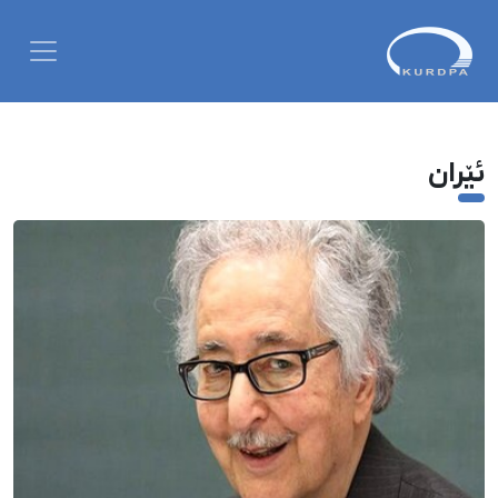
ئێران