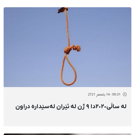
09:31 - 14 بانەمەڕ 2721
لە ساڵی٢٠٢٠دا ٩ ژن لە ئێران لەسێدارە دراون