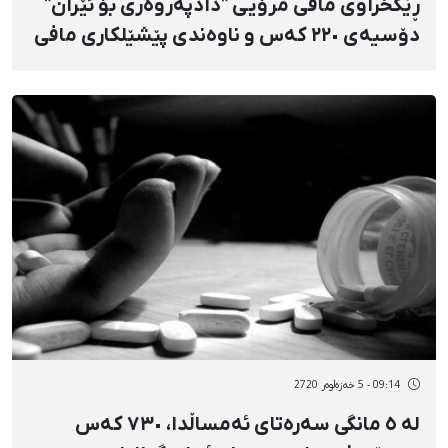
ڕێکخراوی مافی مرۆیی "دادپەروەری بۆ ئێران"
دۆسیەی ٢٢٠ کەس و ناوەندی پێشێلکاری مافی
مرۆیی لە حکوومەتی ئێراندا خستە ڕوو
09:14 - 5 خەزەڵوەر 2720
لە ٥ مانگی سەرەتای ئەمساڵدا، ٧٣٠ کەس