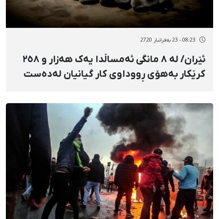
08:23 - 23 بەفرانبار 2720
ئێران/ لە ٨ مانگی ئەمساڵدا یەک هەزار و ٢٥٨
کرێکار بەهۆی ڕووداوی کار گیانیان لەدەست
داوە