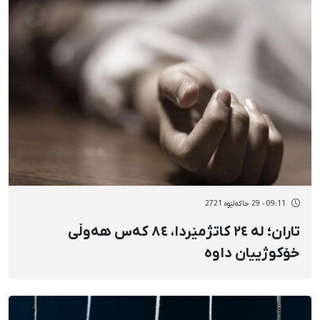
09:11 - 29 خاکەلێوه 2721
تاران؛ لە ٢٤ کاتژمێردا، ٨٤ کەس هەوڵی
خۆکوژییان داوە