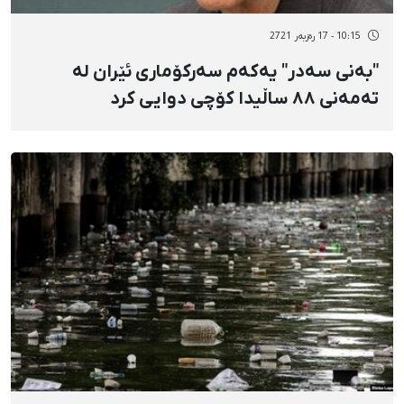
10:15 - 17 رەزبەر 2721
"بەنی سەدر" یەکەم سەرکۆماری ئێران لە
تەمەنی ٨٨ ساڵیدا کۆچی دوایی کرد