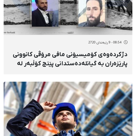
08:54 - 9 رێبەندان 2720
دژکردەوەی کۆمیسیۆنی مافی مرۆڤی کانوونی
پارێزەران بە گیانلەدەستدانی پێنج کۆڵبەر لە
سنووری ورمێ