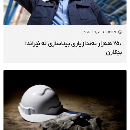
08:09 - 30 بەفرانبار 2720
٢٥٠ هەزار ئەندازیاری بیناسازی لە ئێراندا
بێکارن