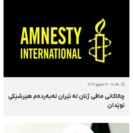
12:46 - 21 گەلاوێژ 2716
چالاکانی مافی ژنان لە ئێران لەبەردەم هێرشێکی
نوێدان