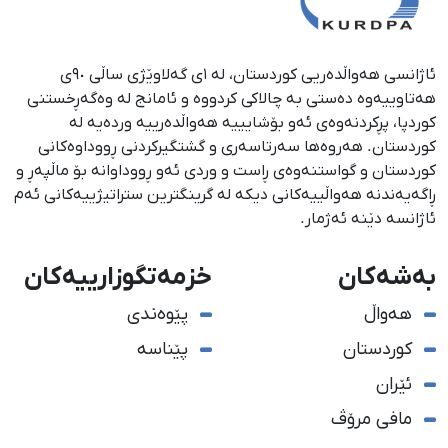
ئاژانسی هەواڵدەریی کوردستان، لە ١ی گەلاوێژی ساڵی ٩٠ی
هەتاوییەوە دەستی بە چالاکی کردووە و ئامانج لە وەگەڕخستنی
كوردپا، پڕكردنەوەی ئەو بۆشایییە هەواڵدەرییە وردەیە لە
كوردستان. هەروەها سەرتاسەری و گشتگیركردنی ڕووداوەكانی
كوردستان و گواستنەوەی ڕاست و وردی ئەو ڕووداوانە بۆ ماڵپەڕ و
ڕاگەیەندنە هەواڵییەكانی دیكە لە گرینگترین ستراتیژییەكانی ئەم
ئاژانسە دێنە ئەژمار.
بەشەکان
خزمەتگوزارییەکان
هەواڵ
پێوەندی
کوردستان
پێناسە
ئێران
مافی مرۆڤ