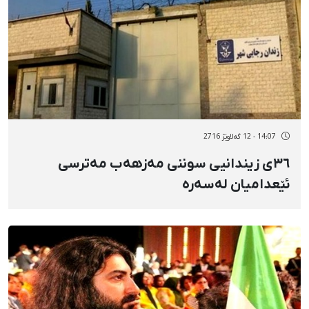
14:07 - 12 گەلاوێژ 2716
٣٦ی زیندانیی سوننی مەزهەب مەترسی
ئێعدامیان لەسەرە