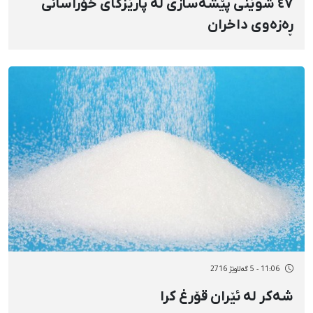
٤٧ شوێنی پێشەسازی لە پارێزگای خۆراسانی
ڕەزەوی داخران
11:06 - 5 گەلاوێژ 2716
شەکر لە ئێران قۆرغ کرا