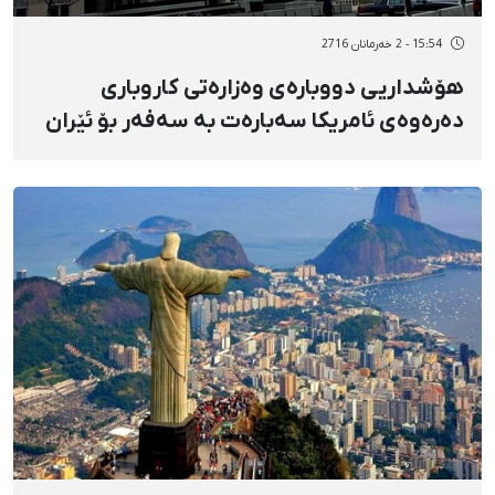
15:54 - 2 خەرمانان 2716
هۆشداریی دووبارەی وەزارەتی کاروباری
دەرەوەی ئامریکا سەبارەت بە سەفەر بۆ ئێران