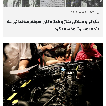
13:10 - 7 گەلاوێژ 2716
بڵاوکراوەیەکی بناژۆخوازەکان هونەرمەندانی بە
\"دەیوس\" وەسف کرد