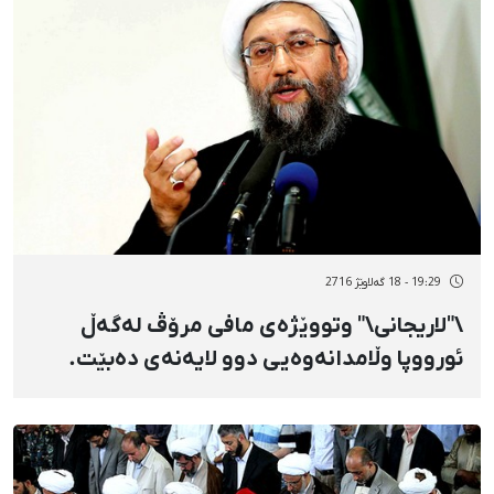
19:29 - 18 گەلاوێژ 2716
\"لاریجانی\" وتووێژەی مافی مرۆڤ لەگەڵ
ئورووپا وڵامدانەوەیی دوو لایەنەی دەبێت.