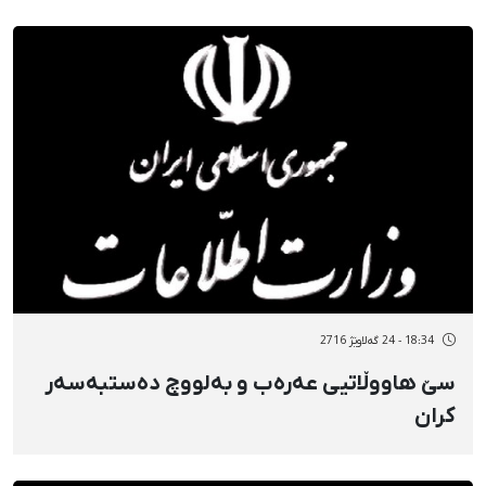
18:34 - 24 گەلاوێژ 2716
سێ هاووڵاتیی عەرەب و بەلووچ دەستبەسەر
کران