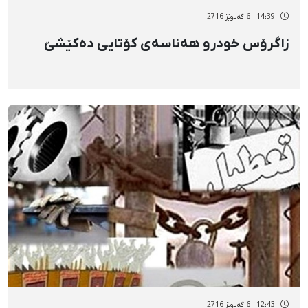
14:39 - 6 گەلاوێژ 2716
زاگرۆس خودرو هەناسەی کۆتایی دەکێشێ
12:43 - 6 گەلاوێژ 2716