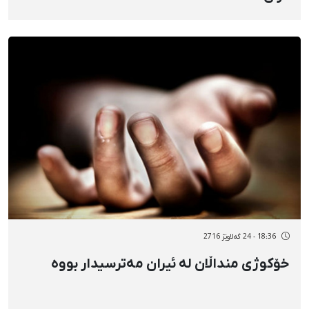
18:36 - 24 گەلاوێژ 2716
خۆکوژی منداڵان لە ئیران مەترسیدار بووە