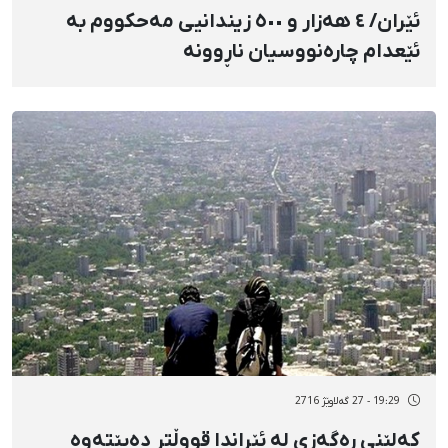
ئێران/ ٤ هەزار و ٥٠٠ زیندانیی مەحکووم بە
ئێعدام چارەنووسیان ناڕوونە
19:29 - 27 گەلاوێژ 2716
کەلێنی ڕەگەزی لە ئێراندا قووڵتر دەبێتەوە