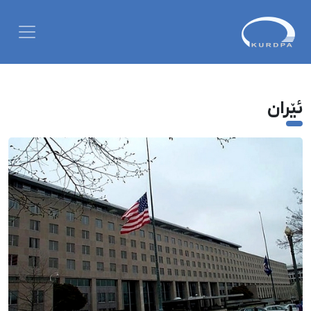
ئێران