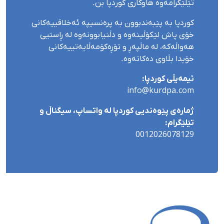
تێلێگرامەوە هاوکاری کوردپا بن.
کوردپا بە پێبەندبوون بە پرەنسیپە ئەخلاقییەکانی
خۆی پاش لێکۆڵینەوە و دڵنیابوونەوە لە ڕاستیی
هەواڵەکە، لە ماڵپەڕ و تۆڕەکۆمەڵایەتییەکانی
خۆیدا بڵاوی دەکاتەوە.
ئیمەیڵی کوردپا:
info@kurdpa.com
ژمارەی پێوەندیی کوردپا لە واتساپ، سیگناڵ و
تێلێگرام:
0012026078129