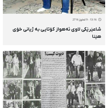
13:16 - 9 گەلاوێژ 2716
شاعێرێکی لاوی ئەهواز کۆتایی بە ژیانی خۆی
هێنا