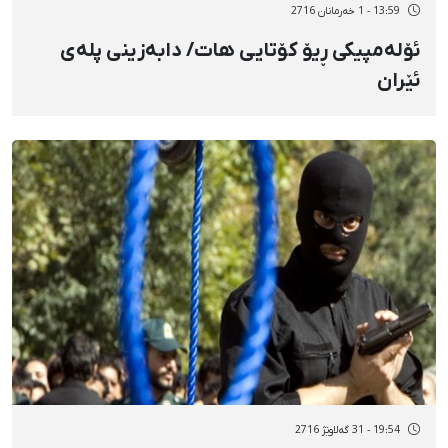
13:59 - 1 خەرمانان 2716
ئۆلەمپیکی ڕیۆ کۆتایی هات/ دابەزینی پلەی
ئێران
19:54 - 31 گەلاوێژ 2716