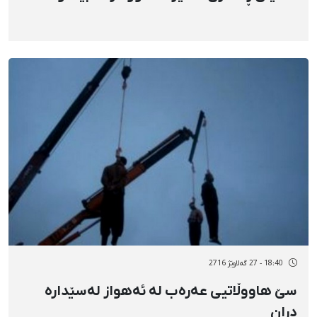
18:40 - 27 گەلاوێژ 2716
سێ هاووڵاتیی عەرەب لە ئەهواز لەسێدارە
دران