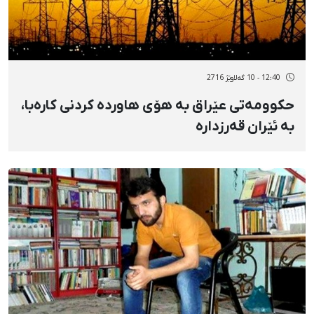
12:40 - 10 گەلاوێژ 2716
حکوومەتی عێراق بە هۆی هاوردە کردنی کارەبا،
بە ئێران قەرزدارە