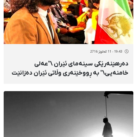
19:43 - 11 گەلاوێژ 2716
دەرهێنەرێکی سینەمای ئێران \"عەلی
خامنەیی\" بە ڕووخێنەری وڵاتی ئێران دەزانێت