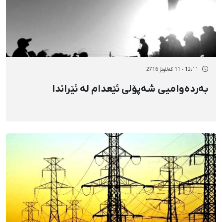
12:11 - 11 گەلاوێژ 2716
بەردەوامیی شەپۆلی ئێعدام‌ لە ئێراندا