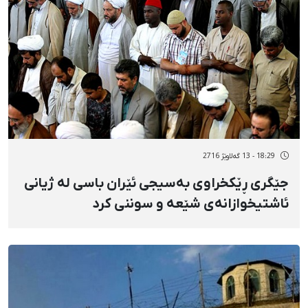
18:29 - 13 گەلاوێژ 2716
جێگری ڕێکخراوی بەسیجی ئێران باسی لە ژیانی
ئاشتیخوازانەی شێعە و سوننی کرد