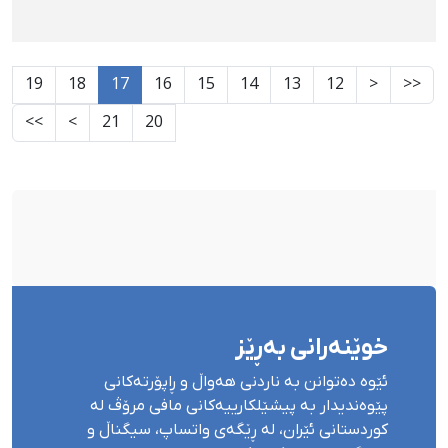
19
18
17
16
15
14
13
12
<
<<
>>
>
21
20
خوێنەرانی بەڕێز
ئێوە دەتوانن بە ناردنی هەواڵ و ڕاپۆرتەکانی
پێوەندیدار بە پیشێلکارییەکانی مافی مرۆڤ لە
کوردستانی ئێران، لە ڕێگەی واتساپ، سیگناڵ و