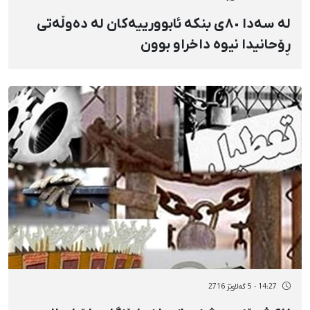
لە سەدا ٨٠ی بنکە ئابوورییەکان لە دەوڵەتی
ڕۆحانیدا نیوە داخراو بوون
14:27 - 5 گەلاوێژ 2716