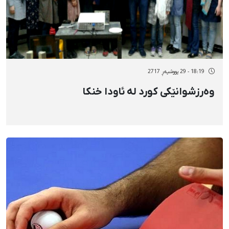
18:19 - 29 پووشپەڕ 2717
وەرزشوانێکی کورد لە ئاودا خنکا