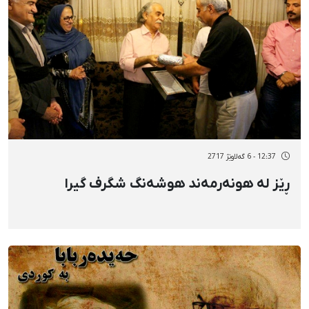
12:37 - 6 گەلاوێژ 2717
ڕێز لە هونەرمەند هوشەنگ شگرف گیرا