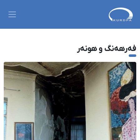
فەرهەنگ و هونەر