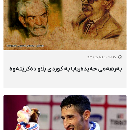
18:45 - 5 گەلاوێژ 2717
بەرهەمی حەیدەربابا بە کوردی بڵاو دەکرێتەوە