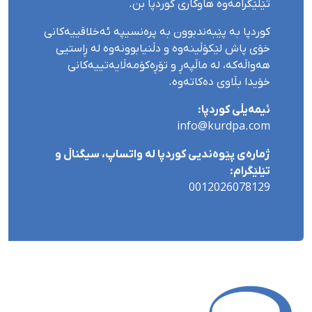
تێلێگرامەوە هاوکاری کوردپا بن.
کوردپا بە پێبەندبوون بە پرەنسیپە ئەخلاقییەکانی
خۆی پاش لێکۆڵینەوە و دڵنیابوونەوە لە ڕاستیی
هەواڵەکە، لە ماڵپەڕ و تۆڕەکۆمەڵایەتییەکانی
خۆیدا بڵاوی دەکاتەوە.
ئیمەیڵی کوردپا:
info@kurdpa.com
ژمارەی پێوەندیی کوردپا لە واتساپ، سیگناڵ و
تێلێگرام:
0012026078129