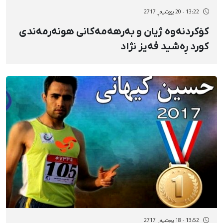
13:22 - 20 پووشپەڕ 2717
کۆکردنەوە ژیان و بەرهەمەکانی هونەرمەندی
کورد ڕەشید فەیز نژاد
13:52 - 18 پووشپەڕ 2717