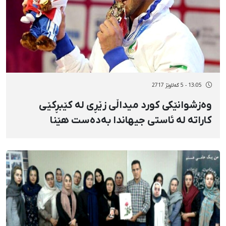
13:05 - 5 گەلاوێژ 2717
وەزشوانێکی کورد میداڵی زێڕی لە کێبڕکێی
کاراتە لە ئاستی جیهاندا بەدەست هێنا