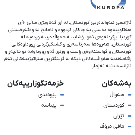
ئاژانسی هەواڵدەریی کوردستان، لە ١ی گەلاوێژی ساڵی ٩٠ی
هەتاوییەوە دەستی بە چالاکی کردووە و ئامانج لە وەگەڕخستنی
كوردپا، پڕكردنەوەی ئەو بۆشایییە هەواڵدەرییە وردەیە لە
كوردستان. هەروەها سەرتاسەری و گشتگیركردنی ڕووداوەكانی
كوردستان و گواستنەوەی ڕاست و وردی ئەو ڕووداوانە بۆ ماڵپەڕ و
ڕاگەیەندنە هەواڵییەكانی دیكە لە گرینگترین ستراتیژییەكانی ئەم
ئاژانسە دێنە ئەژمار.
بەشەکان
خزمەتگوزارییەکان
هەواڵ
پێوەندی
کوردستان
پێناسە
ئێران
مافی مرۆڤ