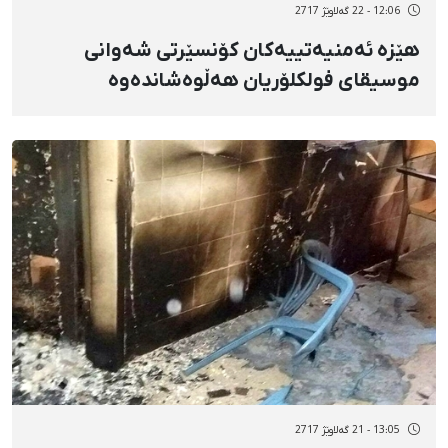
12:06 - 22 گەلاوێژ 2717
هێزە ئەمنیەتییەکان کۆنسێرتی شەوانی
موسیقای فولکلۆریان هەڵوەشاندەوە
13:05 - 21 گەلاوێژ 2717