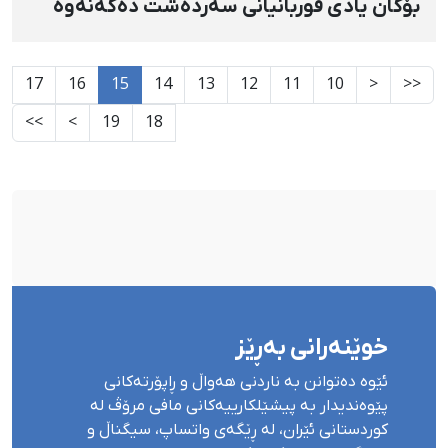
بۆکان یادی قوربانیانی سەردەشت دەکەنەوە
17
16
15
14
13
12
11
10
<
<<
>>
>
19
18
خوێنەرانی بەڕێز
ئێوە دەتوانن بە ناردنی هەواڵ و ڕاپۆرتەکانی
پێوەندیدار بە پیشێلکارییەکانی مافی مرۆڤ لە
کوردستانی ئێران، لە ڕێگەی واتساپ، سیگناڵ و