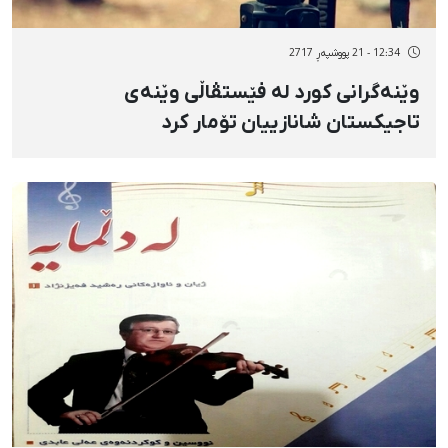
12:34 - 21 پووشپەڕ 2717
وێنەگرانی کورد لە فێستڤاڵی وێنەی
تاجیکستان شانازییان تۆمار کرد