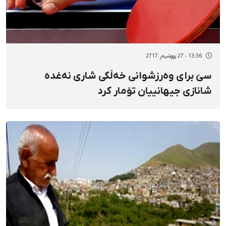
13:36 - 27 پووشپەڕ 2717
سێ برای وەرزشوانی خەڵکی شاری نەغدە
شانازی جیهانییان تۆمار کرد