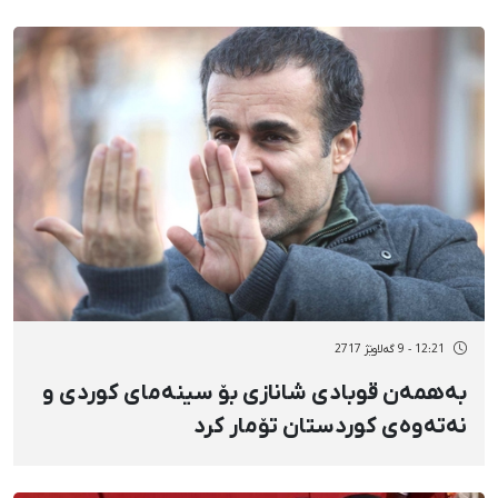
12:21 - 9 گەلاوێژ 2717
بەهمەن قوبادی شانازی بۆ سینەمای کوردی و
نەتەوەی کوردستان تۆمار کرد