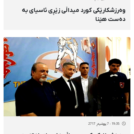
وەرزشکارێکی کورد میداڵی زێڕی ئاسیای بە
دەست هێنا
19:35 - 7 پووشپەڕ 2717