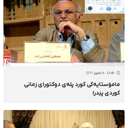
12:40 - 6 گەلاوێژ 2717
مامۆستایەکی کورد پلەی دوکتورای زمانی
کوردی پێدرا