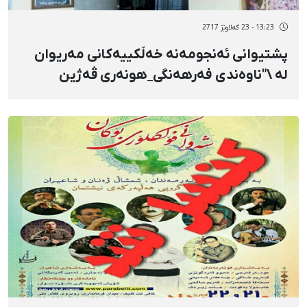
13:23 - 23 گەلاوێژ 2717
پشتیوانی ئەنجومەنە خەڵکییەکانی مەریوان
لە \"ناوەندی فەرهەنگی_هونەری ڤەژین