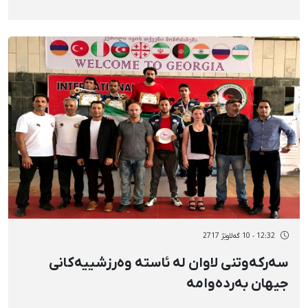
12:32 - 10 گەلاوێژ 2717
سەرکەوتنی لاوان لە ئاستە وەرزشییەکانی
جیهان بەردەوامە