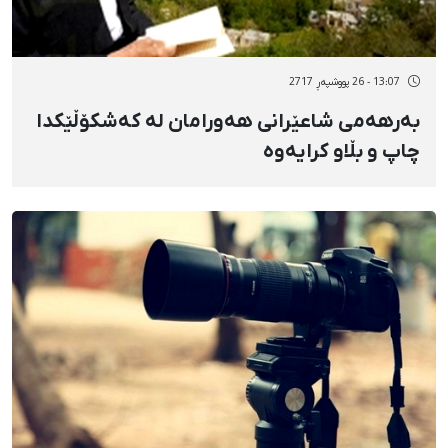
13:07 - 26 پووشپەڕ 2717
بەرهەمی شاعێرانی هەورامان لە کەشکۆڵێکدا
چاپ و بڵاو کرایەوە