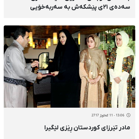
سەدەی ٢١ی پێشکەش بە سەربەخۆیی
کوردستان کرد
13:06 - 11 گەلاوێژ 2717
مادر تێرزای کوردستان ڕێزی لێگیرا