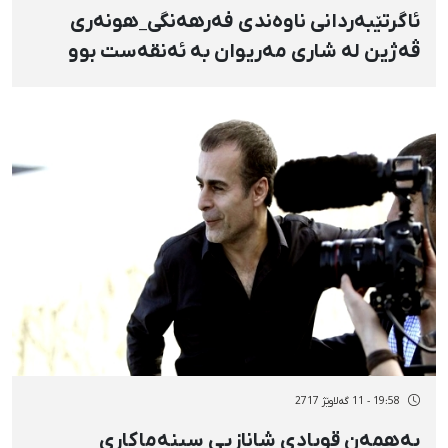
ئاگرتێبەردانی ناوەندی فەرهەنگی_هونەری
ڤەژین لە شاری مەریوان بە ئەنقەست بوو
19:58 - 11 گەلاوێژ 2717
بەهمەن قوبادی شانازیی سینەماکاری