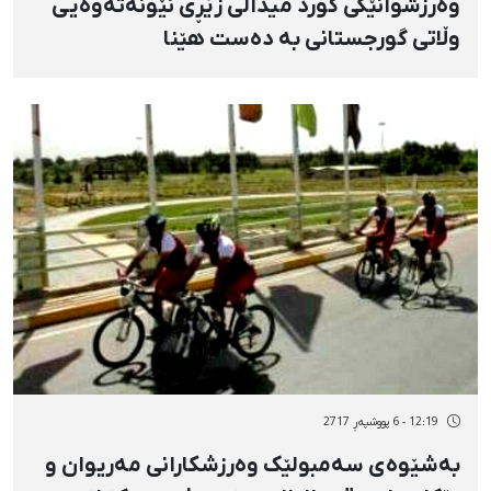
وەرزشوانێکی کورد میداڵی زێڕی نێونەتەوەیی
وڵاتی گورجستانی بە دەست ‌هێنا
12:19 - 6 پووشپەڕ 2717
بەشێوەی سەمبولێک وەرزشکارانی مەریوان و