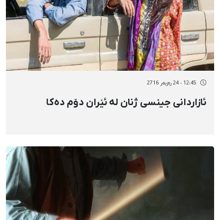
12:45 - 24 رەزبەر 2716
ئازاردانی جینسی ژنان لە ئێران دۆم دەکا