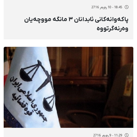
18:45 - 10 رەزبەر 2716
پاکەوانەکانی ئابدانان ٣ مانگە مووچەیان
وەرنەگرتووە
11:29 - 9 رەزبەر 2716