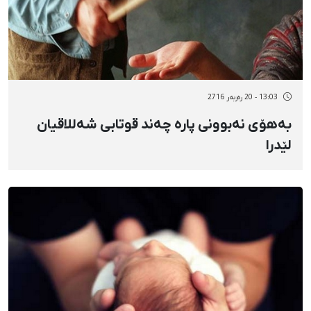
13:03 - 20 رەزبەر 2716
بەهۆی نەبوونی پارە چەند قوتابی شەللاقیان
لێدرا