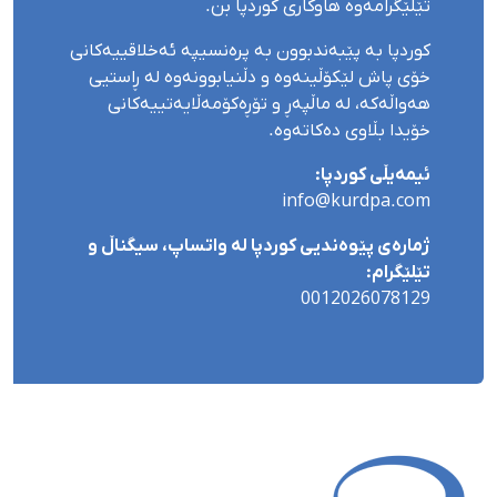
تێلێگرامەوە هاوکاری کوردپا بن.
کوردپا بە پێبەندبوون بە پرەنسیپە ئەخلاقییەکانی
خۆی پاش لێکۆڵینەوە و دڵنیابوونەوە لە ڕاستیی
هەواڵەکە، لە ماڵپەڕ و تۆڕەکۆمەڵایەتییەکانی
خۆیدا بڵاوی دەکاتەوە.
ئیمەیڵی کوردپا:
info@kurdpa.com
ژمارەی پێوەندیی کوردپا لە واتساپ، سیگناڵ و
تێلێگرام:
0012026078129