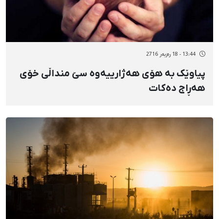
13:44 - 18 رەزبەر 2716
پیاوێک بە هۆی هەژارییەوە سێ منداڵی خۆی
هەڕاج دەکات