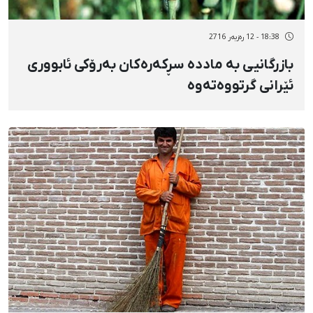
18:38 - 12 رەزبەر 2716
بازرگانیی بە ماددە سڕکەرەکان بەرۆکی ئابووری
ئێرانی گرتووەتەوە