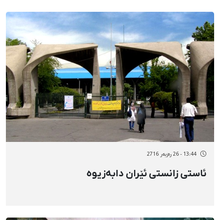
13:44 - 26 رەزبەر 2716
ئاستی زانستی ئێران دابەزیوە