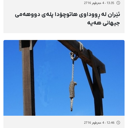
13:35 - 4 خەزەڵوەر 2716
ئێران لە ڕووداوی هاتوچۆدا پلەی دووهەمی
جیهانی هەیە
12:46 - 4 خەزەڵوەر 2716