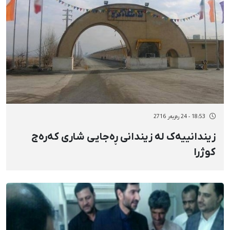
18:53 - 24 رەزبەر 2716
زیندانییەک لە زیندانی ڕەجایی شاری کەرەج
کوژرا