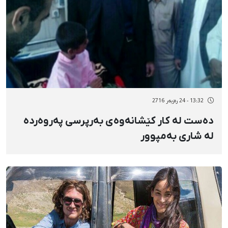
13:32 - 24 رەزبەر 2716
دەست لە کار کێشانەوەی بەرپرسی پەروەردە
لە شاری بەمپوور