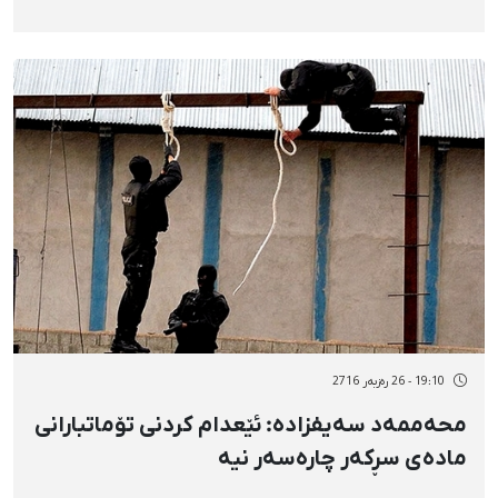
19:10 - 26 رەزبەر 2716
محەممەد سەیفزادە: ئێعدام کردنی تۆماتبارانی
مادەی سڕکەر چارەسەر نیە