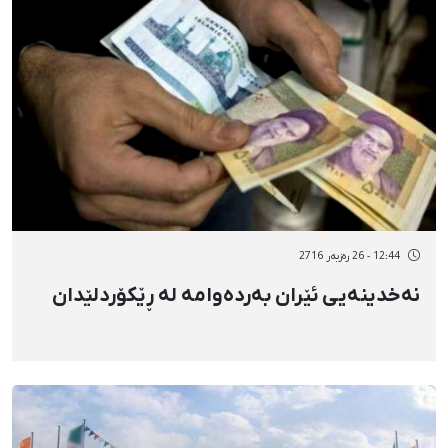
12:44 - 26 رەزبەر 2716
نەخدینەیی ئێران بەردەوامە لە ڕێکۆردلێدان