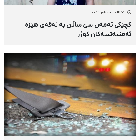
18:51 - 5 خەزەڵوەر 2716
کچێکی تەمەن سێ ساڵان بە تەقەی ‌هێزە
ئەمنیەتییەکان کوژرا