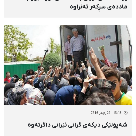
ماددەی سڕکەر تەنراوە
13:18 - 27 رەزبەر 2716
شەپۆلێکی دیکەی گرانی ئێرانی داگرتەوە