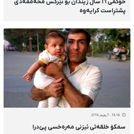
حوکمی ١٦ ساڵ زیندان بۆ نێرگس محەممەدی
پشتڕاست کرایەوە
13:16 - 7 رەزبەر 2716
سمکۆ خلقەتی ئیزنی مەرەخسی پێ‌درا