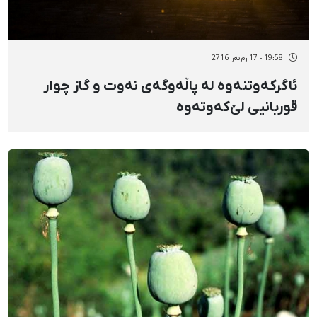
19:58 - 17 رەزبەر 2716
ئاگرکەوتنەوە لە پاڵەوگەی نەوت و گاز چوار
قوربانیی لێ‌کەوتەوە