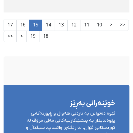
17
16
15
14
13
12
11
10
<
<<
>>
>
19
18
خوێنەرانی بەڕێز
ئێوە دەتوانن بە ناردنی هەواڵ و ڕاپۆرتەکانی
پێوەندیدار بە پیشێلکارییەکانی مافی مرۆڤ لە
کوردستانی ئێران، لە ڕێگەی واتساپ، سیگناڵ و