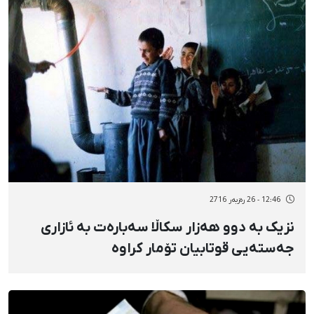
12:46 - 26 رەزبەر 2716
نزیک بە دوو هەزار سکاڵا سەبارەت بە ئازاری
جەستەیی قوتابیان تۆمار کراوە