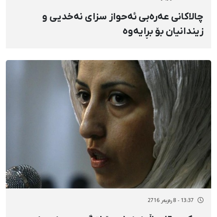
چالاکانی عەرەبی ئەحواز سزای نەخدیی و
زیندانیان بۆ بڕایەوە
13:37 - 8 رەزبەر 2716