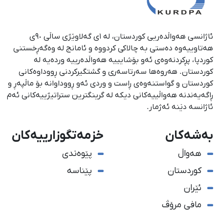
ئاژانسی هەواڵدەریی کوردستان، لە ١ی گەلاوێژی ساڵی ٩٠ی
هەتاوییەوە دەستی بە چالاکی کردووە و ئامانج لە وەگەڕخستنی
كوردپا، پڕكردنەوەی ئەو بۆشایییە هەواڵدەرییە وردەیە لە
كوردستان. هەروەها سەرتاسەری و گشتگیركردنی ڕووداوەكانی
كوردستان و گواستنەوەی ڕاست و وردی ئەو ڕووداوانە بۆ ماڵپەڕ و
ڕاگەیەندنە هەواڵییەكانی دیكە لە گرینگترین ستراتیژییەكانی ئەم
ئاژانسە دێنە ئەژمار.
بەشەکان
خزمەتگوزارییەکان
هەواڵ
پێوەندی
کوردستان
پێناسە
ئێران
مافی مرۆڤ