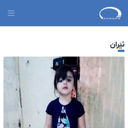
ئێران