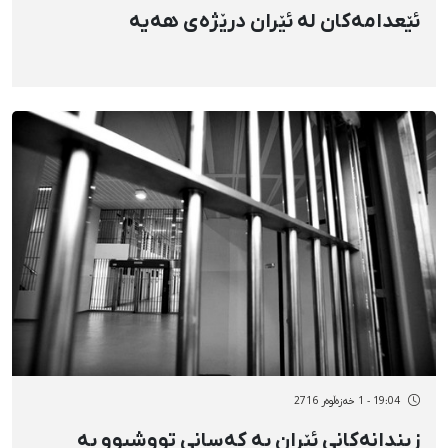
ئێعدامەکان لە ئێران درێژەی هەیە
19:04 - 1 خەزەڵوەر 2716
زیندانەکانی ئێران بە کەسانی تووشبوو بە