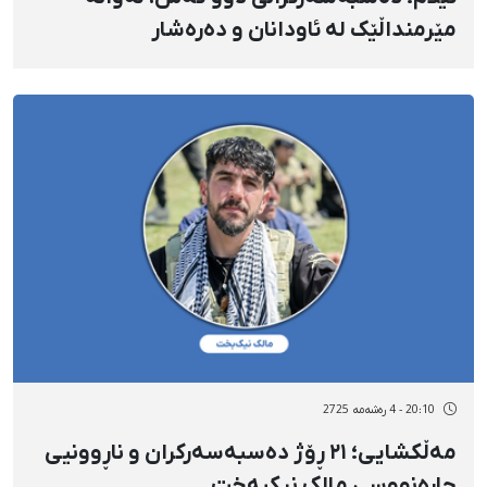
مێرمنداڵێک لە ئاودانان و دەرەشار
20:10 - 4 رەشەمه 2725
مەڵکشایی؛ ٢١ ڕۆژ دەسبەسەرکران و ناڕوونیی
چارەنووسی مالک نیکبەخت