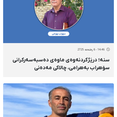
14:46 - 6 رەشەمه 2725
سنە؛ درێژکردنەوەی ماوەی دەسبەسەرکرانی
سۆهراب بەهرامی، چالاکی مەدەنی