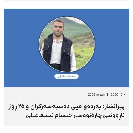
شوێنێکی نادیار
20:00 - 4 رەشەمه 2725
پیرانشار؛ بەردەوامیی دەسبەسەرکران و ٢٥ ڕۆژ
ناڕوونیی چارەنووسی حیسام ئیسماعیلی