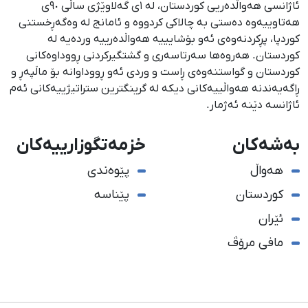
ئاژانسی هەواڵدەریی کوردستان، لە ١ی گەلاوێژی ساڵی ٩٠ی
هەتاوییەوە دەستی بە چالاکی کردووە و ئامانج لە وەگەڕخستنی
كوردپا، پڕكردنەوەی ئەو بۆشایییە هەواڵدەرییە وردەیە لە
كوردستان. هەروەها سەرتاسەری و گشتگیركردنی ڕووداوەكانی
كوردستان و گواستنەوەی ڕاست و وردی ئەو ڕووداوانە بۆ ماڵپەڕ و
ڕاگەیەندنە هەواڵییەكانی دیكە لە گرینگترین ستراتیژییەكانی ئەم
ئاژانسە دێنە ئەژمار.
بەشەکان
خزمەتگوزارییەکان
هەواڵ
پێوەندی
کوردستان
پێناسە
ئێران
مافی مرۆڤ