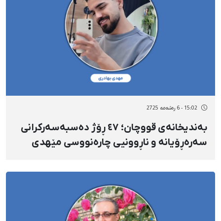
15:02 - 6 رەشەمه 2725
بەندیخانەی قووچان؛ ٤٧ ڕۆژ دەسبەسەرکرانی
سەرەڕۆیانە و ناڕوونیی چارەنووسی مێهدی
بەهادۆری