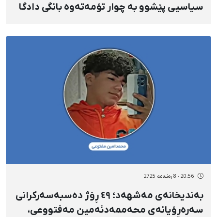
سیاسیی پێشوو بە چوار تۆمەتەوە بانگی دادگا
کرا
20:56 - 8 رەشەمه 2725
بەندیخانەی مەشهەد؛ ٤٩ ڕۆژ دەسبەسەرکرانی
سەرەڕۆیانەی محەممەدئەمین مەفتووعی،