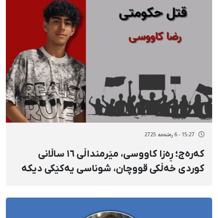
15:27 - 6 رەشەمه 2725
کەرەج؛ ڕەزا کاووسی، مێرمنداڵی ١٦ ساڵانی
کوردی خەڵکی قووچان، شوناسی یەکێکی دیکە
لە گیانلەدەستداوانی ١٨ی بەفرانبار