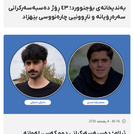
بەندیخانەی بۆجنوورد؛ ٤٣ ڕۆژ دەسبەسەرکرانی
سەرەڕۆیانە و ناڕوونیی چارەنووسی بێهزاد
ئازەرەخش
20:16 - 4 رەشەمه 2725
ئیلام؛ دەسبەسەرکرانی دوو کەس، لەوانە