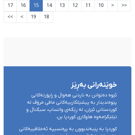
17
16
15
14
13
12
11
10
<
<<
>>
>
19
18
خوێنەرانی بەڕێز
ئێوە دەتوانن بە ناردنی هەواڵ و ڕاپۆرتەکانی
پێوەندیدار بە پیشێلکارییەکانی مافی مرۆڤ لە
کوردستانی ئێران، لە ڕێگەی واتساپ، سیگناڵ و
تێلێگرامەوە هاوکاری کوردپا بن.
کوردپا بە پێبەندبوون بە پرەنسیپە ئەخلاقییەکانی