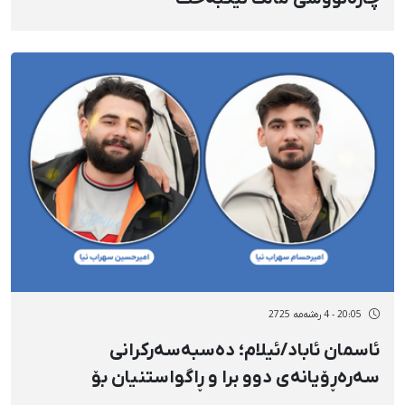
20:05 - 4 رەشەمه 2725
ئاسمان ئاباد/ئیلام؛ دەسبەسەرکرانی
سەرەڕۆیانەی دوو برا و ڕاگواستنیان بۆ