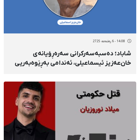
14:08 - 6 رەشەمه 2725
شاباد؛ دەسبەسەرکرانی سەرەڕۆیانەی
خان‌عەزیز ئیسماعیلی، ئەندامی بەڕێوەبەریی
ئەنجومەنی سێنفیی مامۆستایانی شاباد