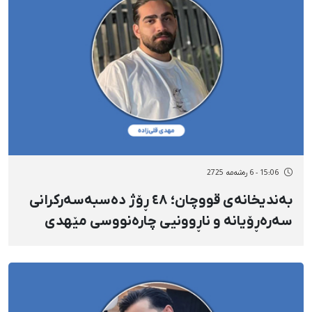
15:06 - 6 رەشەمه 2725
بەندیخانەی قووچان؛ ٤٨ ڕۆژ دەسبەسەرکرانی
سەرەڕۆیانە و ناڕوونیی چارەنووسی مێهدی
قولی‌زادە