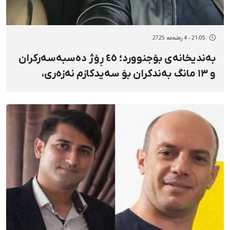
21:05 - 4 رەشەمه 2725
بەندیخانەی بۆجنوورد؛ ٤٥ ڕۆژ دەسبەسەرکران
و ١٣ مانگ بەندکران بۆ سەیدکازم نەزەری،
کادری کەڵانتەری ١٢ی بۆجنوورد