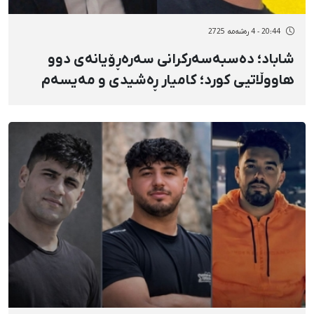
20:44 - 4 رەشەمه 2725
شاباد؛ دەسبەسەرکرانی سەرەڕۆیانەی دوو
هاووڵاتیی کورد؛ کامیار ڕەشیدی و مەیسەم
چابوک