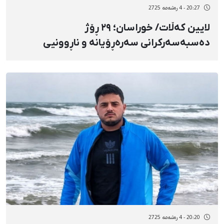
20:27 - 4 رەشەمه 2725
لایین کەڵات/ خوراسان؛ ٢٩ ڕۆژ
دەسبەسەرکرانی سەرەڕۆیانە و ناڕوونیی
چارەنووسی سێ لاوی کورد بە ناوەکانی ئەحمەد
نادرپوور، سدیق پەریزاد و ئەمیر ڕۆشندڵ
20:20 - 4 رەشەمه 2725