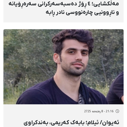
مەڵکشایی؛ ٤ ڕۆژ دەسبەسەرکرانی سەرەڕۆیانە
و ناڕوونیی چارەنووسی نادر ڕابە
21:16 - 8 رەشەمه 2725
ئەیوان/ ئیلام؛ بابەک کەریمی، بەندکراوی