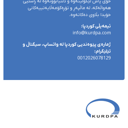
خۆی پاش لێکۆڵینەوە و دڵنیابوونەوە لە ڕاستیی
هەواڵەکە، لە ماڵپەڕ و تۆڕەکۆمەڵایەتییەکانی
خۆیدا بڵاوی دەکاتەوە.
ئیمەیڵی کوردپا:
info@kurdpa.com
ژمارەی پێوەندیی کوردپا لە واتساپ، سیگناڵ و
تێلێگرام:
0012026078129