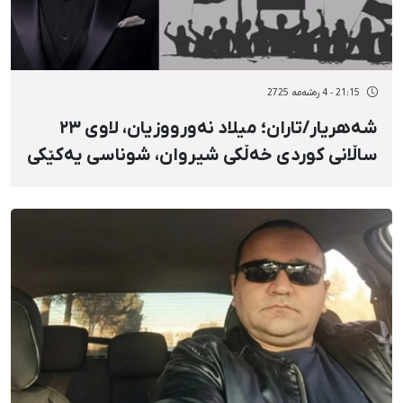
21:15 - 4 رەشەمه 2725
شەهریار/تاران؛ میلاد نەورووزیان، لاوی ٢٣
ساڵانی کوردی خەڵکی شیروان، شوناسی یەکێکی
دیکە لە گیانلەدەستداوانی ١٨ی بەفرانبار