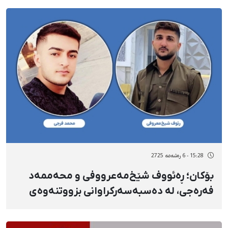
15:28 - 6 رەشەمه 2725
بۆکان؛ ڕەئووف شێخ‌مەعرووفی و محەممەد
فەرەجی، لە دەسبەسەرکراوانی بزووتنەوەی
ژن، ژیان، ئازادی بە لەسێدارەدران سزا دران