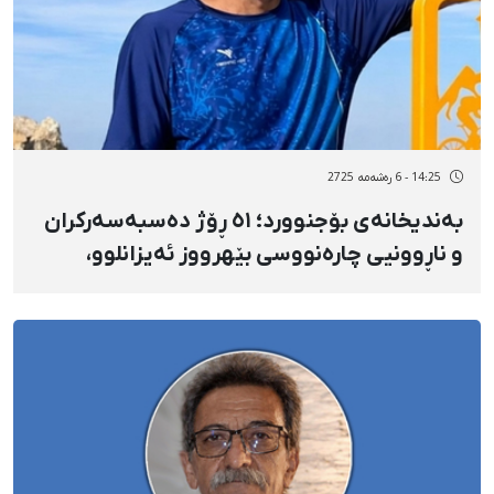
14:25 - 6 رەشەمه 2725
بەندیخانەی بۆجنوورد؛ ٥١ ڕۆژ دەسبەسەرکران
و ناڕوونیی چارەنووسی بێهرووز ئەیزانلوو،
هاووڵاتیی ٣٩ ساڵانی کورد، وەرزشوان، کرێکار و
کرێچی