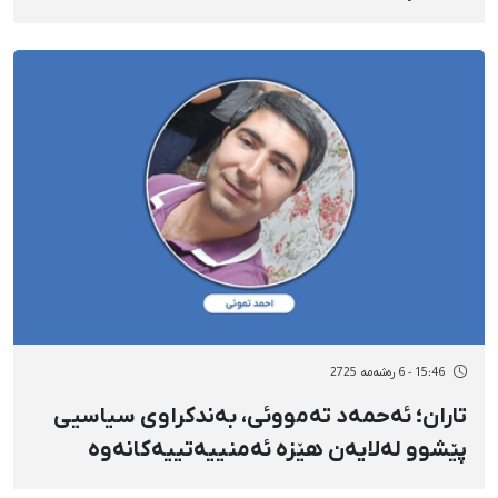
مێرمنداڵی ١٦ ساڵان
15:46 - 6 رەشەمه 2725
تاران؛ ئەحمەد تەمووئی، بەندکراوی سیاسیی
پێشوو لەلایەن هێزە ئەمنییەتییەکانەوە
دەسبەسەر کرا