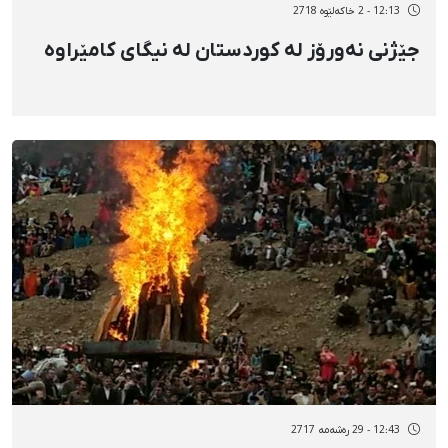
12:13 - 2 خاکەلێوه 2718
جێژنی نەورۆز لە کوردستان لە نیگای کامێراوە
12:43 - 29 رەشەمه 2717