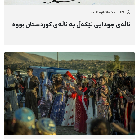
13:09 - 5 خاکەلێوه 2718
ناڵەی جودایی تێکەڵ بە ناڵەی کوردستان بووە