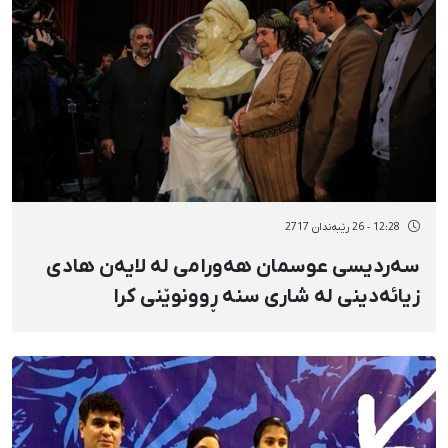
12:28 - 26 رێبەندان 2717
سەردیسی عوسمان هەورامی لە لایەن هادی
زیائەدینی لە شاری سنە ڕوونوێنی کرا