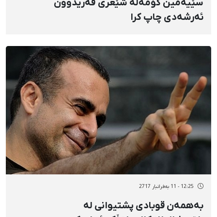
سێیەمین کۆمەڵە شێعری فەریدوون
ئەرشەدی چاپ کرا
12:25 - 11 بەفرانبار 2717
بەهمەن قوبادی پشتیوانی لە