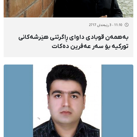
11:10 - 3 رێبەندان 2717
بەهمەن قوبادی داوای ڕاگرتنی هێرشەکانی
تورکیە بۆ سەر عەفرین دەکات