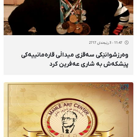
11:47 - 3 رێبەندان 2717
وەرزشوانێکی سەقزی میداڵی قارەمانییەکی
پێشکەش بە شاری عەفرین کرد