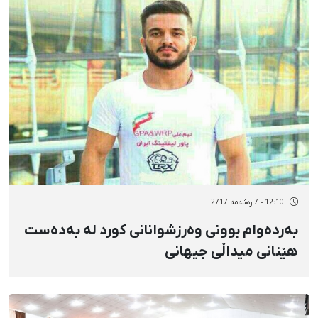
12:10 - 7 رەشەمه 2717
بەردەوام بوونی وەرزشوانانی کورد لە بەدەست
هێنانی میداڵی جیهانی