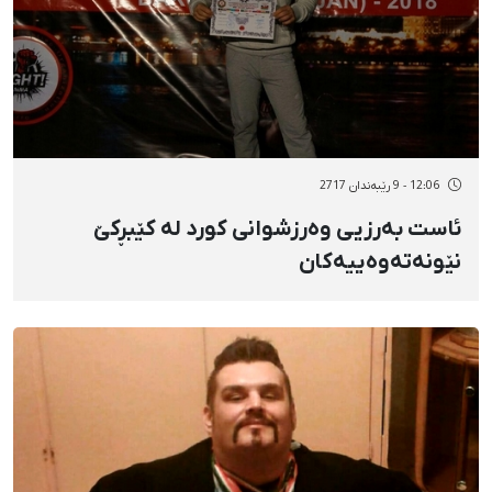
12:06 - 9 رێبەندان 2717
ئاست بەرزیی وەرزشوانی کورد لە کێبڕکێ
نێونەتەوەییەکان