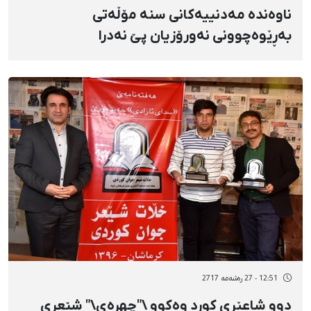
ناوەندە مەدنییەکانی سنە مۆڵەتی
بەڕێوەچوونی نەورۆزیان پێ نەدرا
12:51 - 27 رەشەمه 2717
دوو شاعێری کورد وەکوو \"چهرەی\" شێعری