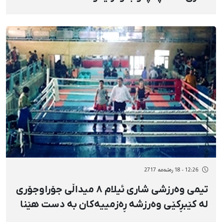
12:26 - 18 رەشەمه 2717
تیمی وەرزشی شاری ئیلام ٨ میداڵی جۆراوجۆری
لە کێبڕکێی وەرزشە ڕەزمییەکان بە دست هێنا