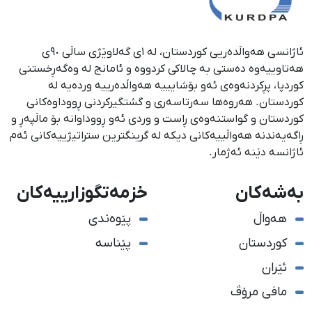
ئاژانسی هەواڵدەریی کوردستان، لە ١ی گەلاوێژی ساڵی ٩٠ی
هەتاوییەوە دەستی بە چالاکی کردووە و ئامانج لە وەگەڕخستنی
كوردپا، پڕكردنەوەی ئەو بۆشایییە هەواڵدەرییە وردەیە لە
كوردستان. هەروەها سەرتاسەری و گشتگیركردنی ڕووداوەكانی
كوردستان و گواستنەوەی ڕاست و وردی ئەو ڕووداوانە بۆ ماڵپەڕ و
ڕاگەیەندنە هەواڵییەكانی دیكە لە گرینگترین ستراتیژییەكانی ئەم
ئاژانسە دێنە ئەژمار.
بەشەکان
خزمەتگوزارییەکان
هەواڵ
پێوەندی
کوردستان
پێناسە
ئێران
مافی مرۆڤ