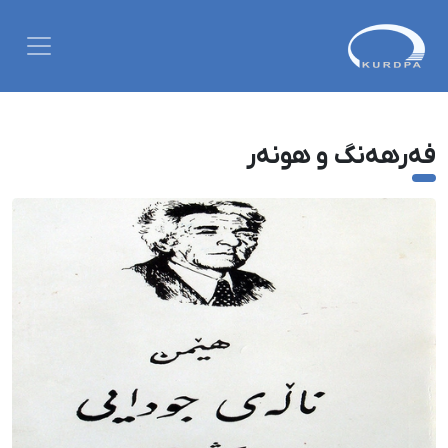
فەرهەنگ و هونەر