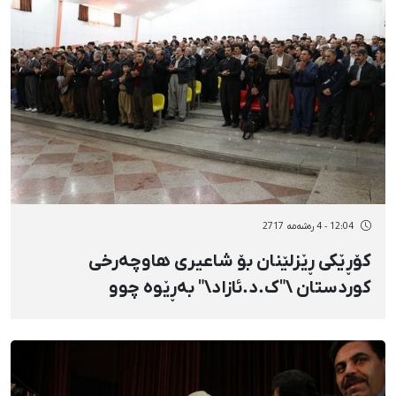
12:04 - 4 رەشەمه 2717
کۆڕێکی ڕێزلێنان بۆ شاعیری هاوچەرخی
کوردستان \"ک.د.ئازاد\" بەڕێوە چوو