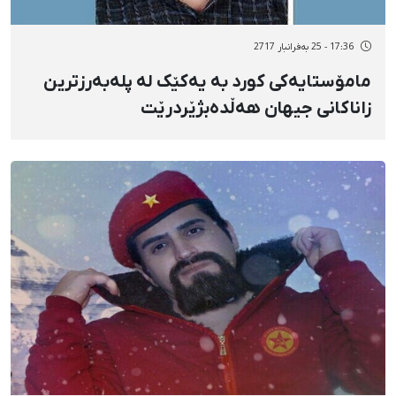
17:36 - 25 بەفرانبار 2717
مامۆستایەکی کورد بە یەکێک لە پلەبەرزترین
زاناکانی جیهان هەڵدەبژێردرێت