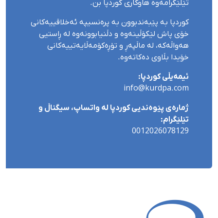
تێلێگرامەوە هاوکاری کوردپا بن.
کوردپا بە پێبەندبوون بە پرەنسیپە ئەخلاقییەکانی
خۆی پاش لێکۆڵینەوە و دڵنیابوونەوە لە ڕاستیی
هەواڵەکە، لە ماڵپەڕ و تۆڕەکۆمەڵایەتییەکانی
خۆیدا بڵاوی دەکاتەوە.
ئیمەیڵی کوردپا:
info@kurdpa.com
ژمارەی پێوەندیی کوردپا لە واتساپ، سیگناڵ و
تێلێگرام:
0012026078129