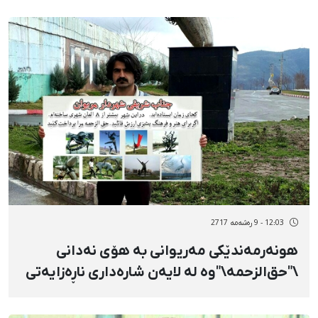
12:03 - 9 رەشەمه 2717
هونەرمەندێکی مەریوانی بە هۆی نەدانی
\"حق‌الزحمە\"وە لە لایەن شارەداری ناڕەزایەتی
دەربڕی