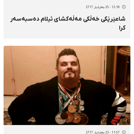
12:18 - 25 بەفرانبار 2717
شاعێرێکی خەڵکی مەڵەکشای ئیلام دەسبەسەر
کرا
11:57 - 23 بەفرانبار 2717