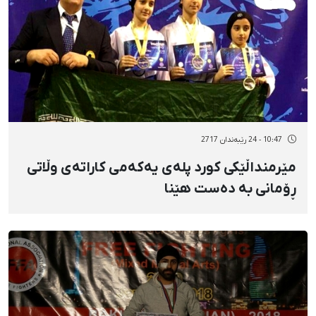
10:47 - 24 رێبەندان 2717
مێرمنداڵێکی کورد پلەی یەکەمی کاراتەی وڵاتی
ڕۆمانی بە دەست هێنا