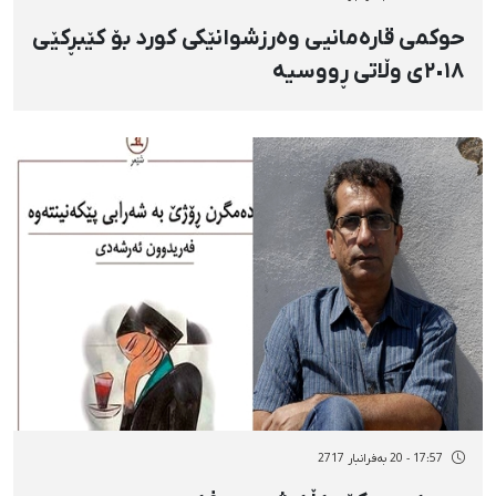
حوکمی قارەمانیی وەرزشوانێکی کورد بۆ کێبڕکێی
٢٠١٨ی وڵاتی ڕووسیە
17:57 - 20 بەفرانبار 2717