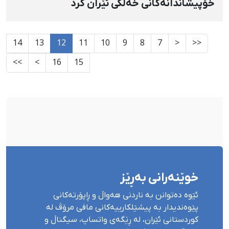
خۆپیشاندانەکانی خەڵکی ئێران کرد
14
13
12
11
10
9
8
7
<
<<
>>
>
16
15
خوێنەرانی بەڕێز
ئێوە دەتوانن بە ناردنی هەواڵ و ڕاپۆرتەکانی
پێوەندیدار بە پیشێلکارییەکانی مافی مرۆڤ لە
کوردستانی ئێران، لە ڕێگەی واتساپ، سیگناڵ و