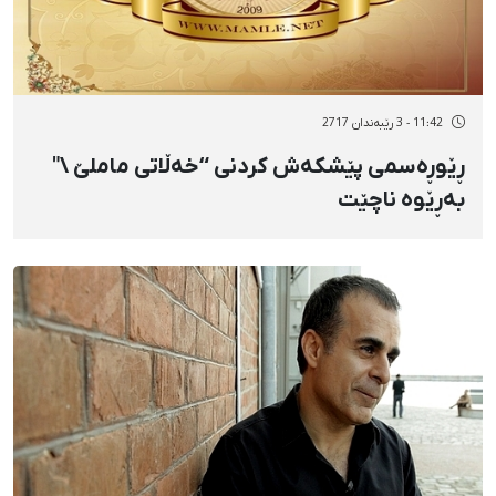
11:42 - 3 رێبەندان 2717
ڕێوڕەسمی پێشکەش کردنی “خەڵاتی ماملێ \"
بەڕێوە ناچێت