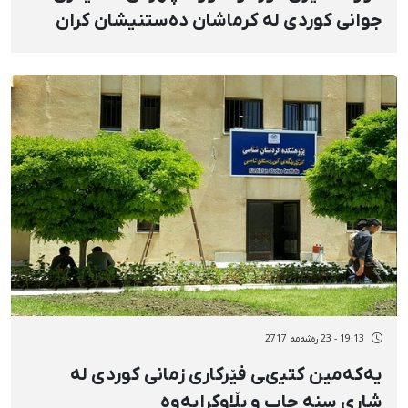
جوانی کوردی لە کرماشان دەستنیشان کران
19:13 - 23 رەشەمه 2717
یەکەمین کتیىی فێرکاری زمانی کوردی لە
شاری سنە چاپ و بڵاوکرایەوە