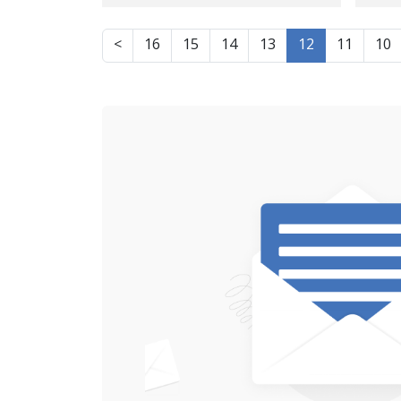
سەبارەت بە پرسی ژنان
>
16
15
14
13
12
11
10