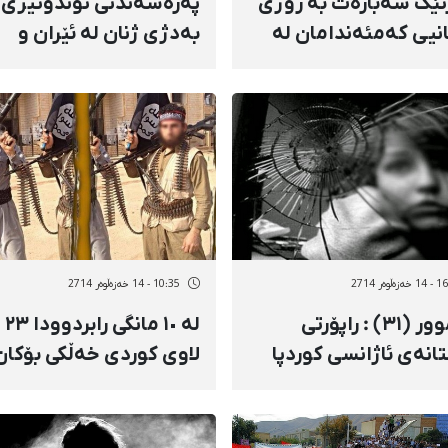
رتێک سەبارەت بە رۆژی
پەرەسەندنی توندوتیژی
نیی کەمئەندامان لە
بەدژی ژنان لە ئێران و
ن و کوردستان
کوردستان لە دووتۆی
ئامارەكاندا
ەڵوەر 2714
10:35 - 14 خەزەڵوەر 2714
بەرموور (٣١) : راپۆرتی
لە ١٠ مانگی رابردوودا ٢٣
انەی ئاژانسی کوردپا
لاوی کوردی خەڵکی بۆکان
رەت بە پرسی ژنان
سەقز، مەهاباد و جوانڕۆ
چوونەتە ناو داعش+وتو