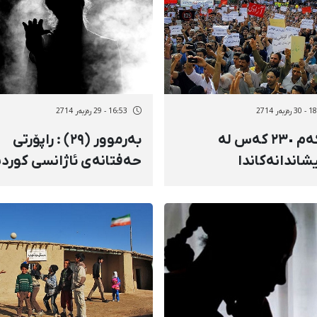
زبەر 2714
16:53 - 29 رەزبەر 2714
لانیکەم ٢٣٠ کەس لە
بەرموور (٢٩) : راپۆرتی
شاندانەکاندا
حەفتانەی ئاژانسی کوردپ
بەسەر و بانگهێشت
سەبارەت بە پرسی ژنان
ن