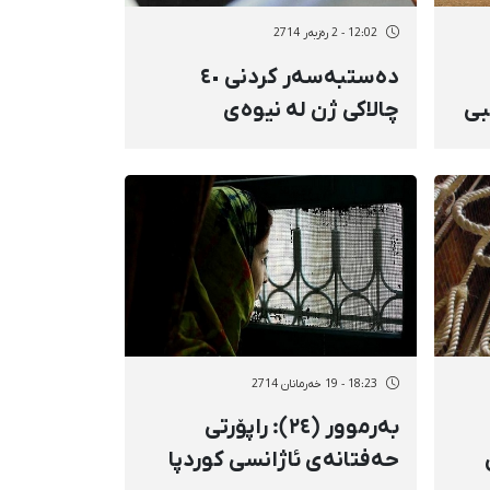
12:02 - 2 رەزبەر 2714
دەستبەسەر کردنی ٤٠
بی
چالاکی ژن لە نیوەی
یەکەمی ئەمساڵدا
18:23 - 19 خەرمانان 2714
بەرموور (٢٤): راپۆرتی
 ژن
حەفتانەی ئاژانسی کوردپا