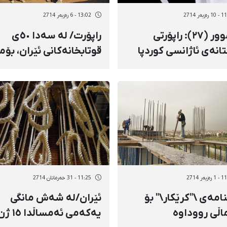
زبەر 2714
13:02 - 6 رەزبەر 2714
بەرموور (٢٧): راپۆرتی
راپۆرت/ لە سەدا ٥٠ی
انەی ئاژانسی کوردپا
قوتابخانەکانی ئێران، بۆم
رەت بە پرسی ژنان
قورمیش کراون
زبەر 2714
11:25 - 31 خەرمانان 2714
امەی \"كرێكار\" بۆ
ئێران/لە شەش مانگی
اڵی رووداوە
یەکەمی ئەمساڵدا ١٥