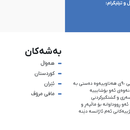
و تێلێگرام:
بەشەکان
هەواڵ
کوردستان
ئێران
ئاژانسی هەواڵدەریی کوردستان، لە ١ی گەلاوێژی ساڵی ٩٠ی هەتاوییەوە دەستی بە
دنەوەی ئەو بۆشایییە
مافی مرۆڤ
سەری و گشتگیركردنی
و ڕووداوانە بۆ ماڵپەڕ و
ژییەكانی ئەم ئاژانسە دێنە