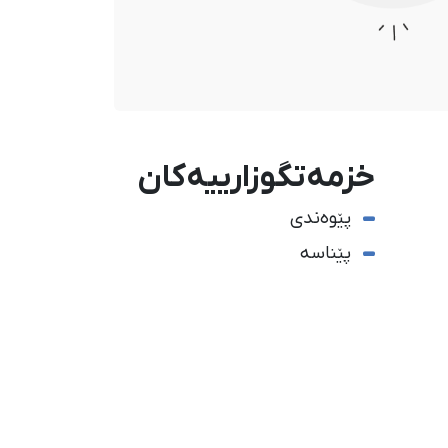
خزمەتگوزارییەکان
پێوەندی
پێناسە