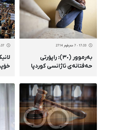
17:33 - 7 خەزەڵوەر 2714
18:37 - 30 رە
بەرموور (٣٠): راپۆرتی
حەفتانەی ئاژانسی کوردپا
خۆپی
سەبارەت بە پرسی ژنان
دەست
کراو