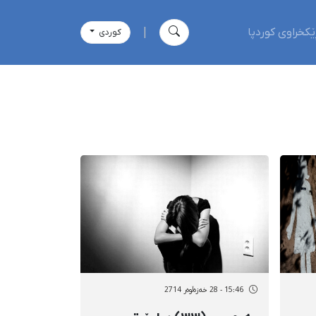
ێکخراوی کوردپا
|
كوردی
15:46 - 28 خەزەڵوەر 2714