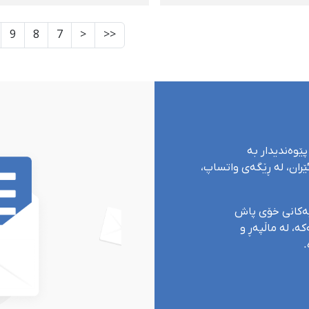
ارییەكان لەكوردستانی
لەسێدارە دراون
 (خەرمانانی٩٣)
9
8
7
<
<<
پێوەندیدار بە
ران، لە ڕێگەی واتساپ،
یەکانی خۆی پاش
ە، لە ماڵپەڕ و
.