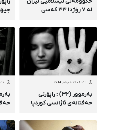
حکوومەتی ئیسلامیی ئێران
راپۆ
لە ٧ رۆژدا ٣٣ کەسی
جیها
لەسێدارە دا
ئێرا
16:13 - 21 خەزەڵوەر 2714
16:52 - 14 خەز
بەرموور (٣٢) : راپۆرتی
حەفتانەی ئاژانسی کوردپا
حەفت
سەبارەت بە پرسی ژنان
سەبا