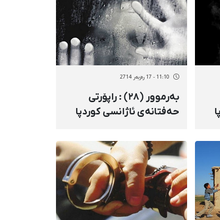
11:10 - 17 رەزبەر 2714
بەرموور (٢٨) : راپۆرتی
ا
حەفتانەی ئاژانسی کوردپا
سەبارەت بە پرسی ژنان