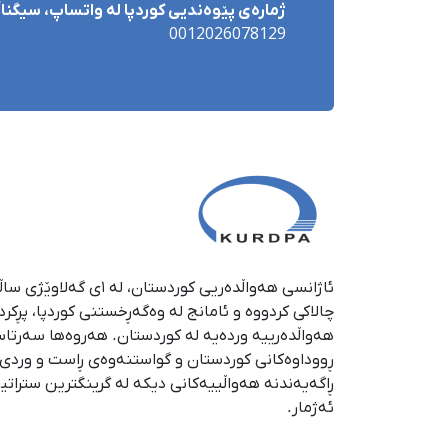
ژمارەی پێوەندیی کوردپا لە واتساپ، سیگناڵ 
0012026078129
چالاکی کردووە و ئامانج لە وەگەڕخستنی كوردپا، پڕكر
هەواڵدەرییە وردەیە لە كوردستان. هەروەها سەرتا
ڕووداوەكانی كوردستان و گواستنەوەی ڕاست و وردی ئە
ڕاگەیەندنە هەواڵییەكانی دیكە لە گرینگترین ستراتی
ئەژمار.