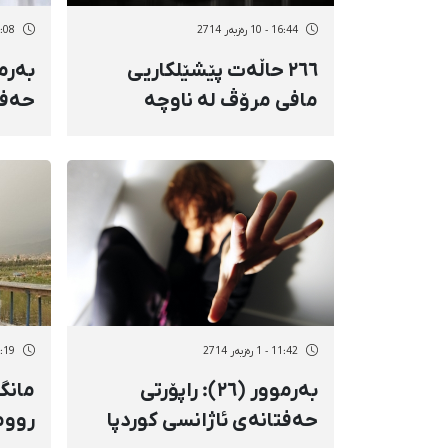
16:44 - 10 رەزبەر 2714
11:08 - 10 رە
٢٦٦ حاڵەت پێشێلکاریی
مافی مرۆڤ لە ناوچە
حەفت
کوردنشینەکانی ئێران
سەبا
(هاوینی ٩٣)
11:42 - 1 رەزبەر 2714
11:19 - 1 رە
بەرموور (٢٦): راپۆرتی
مانگن
حەفتانەی ئاژانسی کوردپا
رووم