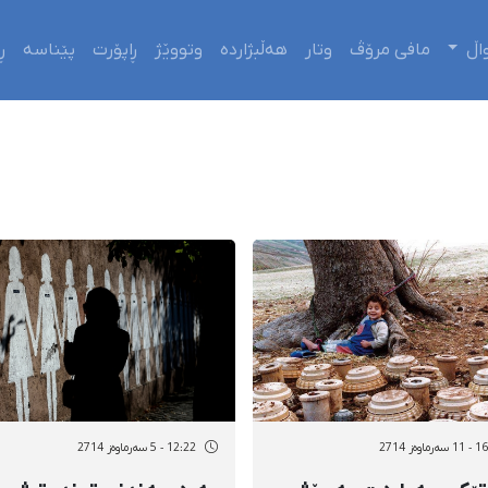
اڵ
مافی مرۆڤ
وتار
هەڵبژاردە
وتووێژ
ڕاپۆرت
پێناسە
ڕ
ماوەز 2714
12:22 - 5 سەرماوەز 2714