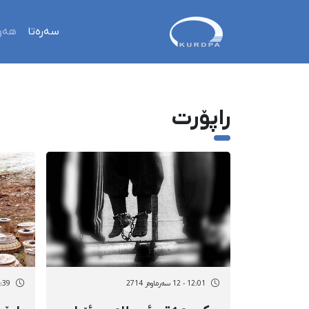
سەرەتا
هەو
راپۆرت
12:01 - 12 سەرماوەز 2714
16:39 - 11 سەر