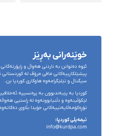
سەبارەت بە پرسی ژنان
كرێك
ئێران
خوێنەرانی بەڕێز
ئێوە دەتوانن بە ناردنی هەواڵ و ڕاپۆرتەکانی 
پیشێلکارییەکانی مافی مرۆڤ لە کوردستانی ئێ
سیگناڵ و تێلێگرامەوە هاوکاری کوردپا بن.
کوردپا بە پێبەندبوون بە پرەنسیپە ئەخلاقی
لێکۆڵینەوە و دڵنیابوونەوە لە ڕاستیی هەواڵەک
تۆڕەکۆمەڵایەتییەکانی خۆیدا بڵاوی دەکاتەوە
ئیمەیڵی کوردپا:
info@kurdpa.com