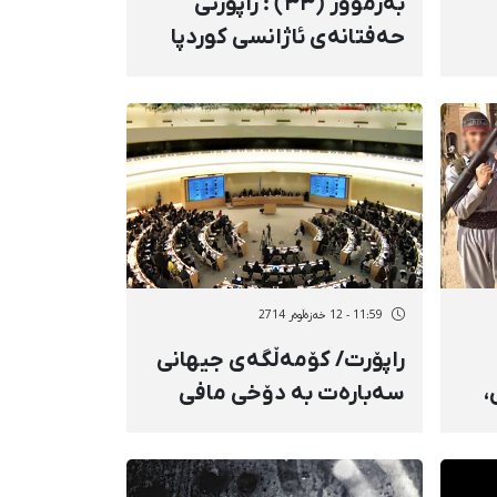
بەرموور (٣٣) : راپۆرتی
حەفتانەی ئاژانسی کوردپا
سەبارەت بە پرسی ژنان
11:59 - 12 خەزەڵوەر 2714
راپۆرت/ كۆمەڵگەی جیهانی
،
سەبارەت بە دۆخی مافی
مرۆڤ لەئێران دەنگی
ێژ
هەڵبڕی