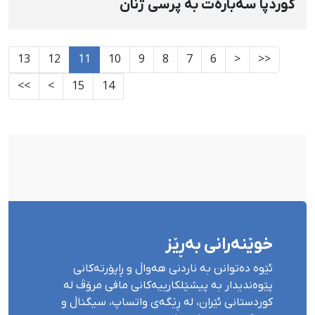
کوردپا سەبارەت بە پرسی ژنان
13
12
11
10
9
8
7
6
<
<<
>>
>
15
14
خوێنەرانی بەڕێز
ئێوە دەتوانن بە ناردنی هەواڵ و ڕاپۆرتەکانی
پێوەندیدار بە پیشێلکارییەکانی مافی مرۆڤ لە
کوردستانی ئێران، لە ڕێگەی واتساپ، سیگناڵ و