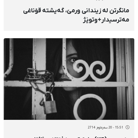
مانگرتن لە زیندانی ورمێ، گەیشتە قۆناغی
مەترسیدار+وتوێژ
15:51 - 20 سەرماوەز 2714