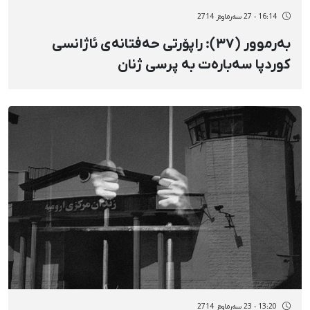
16:14 - 27 سەرماوەز 2714
بەرموور (٣٧): راپۆرتی حەفتانەی ئاژانسی
کوردپا سەبارەت بە پرسی ژنان
13:20 - 23 سەرماوەز 2714