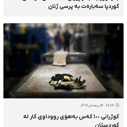
کوردپا سەبارەت بە پرسی ژنان
13:24 - 29 رێبەندان 2714
کوژرانی ١٠٠ کەس بەهۆی رووداوی کار لە
کوردستان