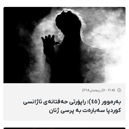
17:42 - 23 رێبەندان 2714
بەرموور (٤٥): راپۆرتی حەفتانەی ئاژانسی
کوردپا سەبارەت بە پرسی ژنان