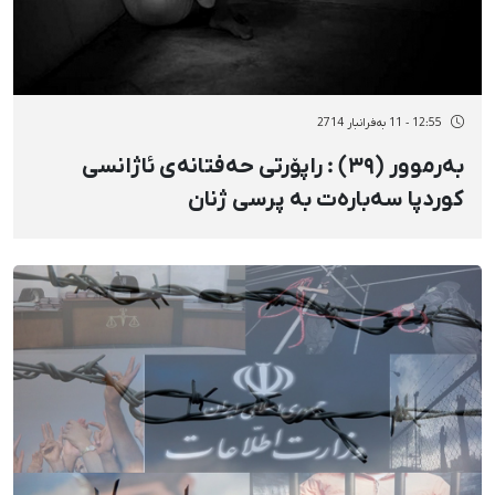
12:55 - 11 بەفرانبار 2714
بەرموور (٣٩) : راپۆرتی حەفتانەی ئاژانسی
کوردپا سەبارەت بە پرسی ژنان