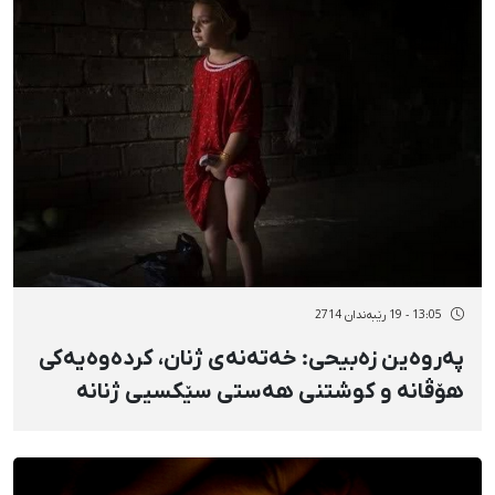
13:05 - 19 رێبەندان 2714
پەروەین زەبیحی: خەتەنەی ژنان، کردەوەیەکی
هۆڤانە و کوشتنی هەستی سێکسیی ژنانە