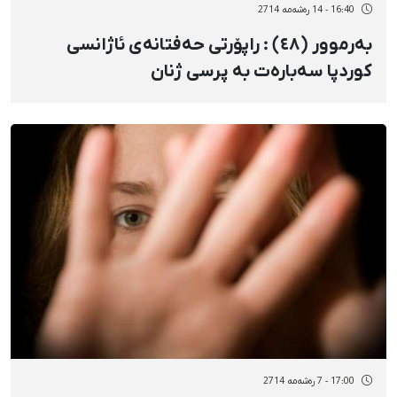
16:40 - 14 رەشەمه 2714
بەرموور (٤٨) : راپۆرتی حەفتانەی ئاژانسی
کوردپا سەبارەت بە پرسی ژنان
17:00 - 7 رەشەمه 2714