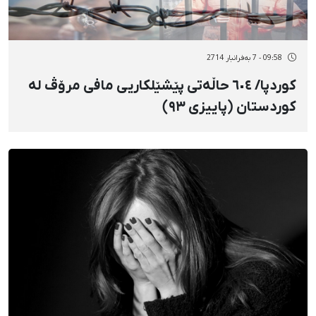
09:58 - 7 بەفرانبار 2714
کوردپا/ ٦٠٤ حاڵەتی پێشێلکاریی مافی مرۆڤ لە
کوردستان (پاییزی ٩٣)