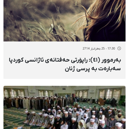
17:30 - 25 بەفرانبار 2714
بەرموور (٤١): راپۆرتی حەفتانەی ئاژانسی کوردپا
سەبارەت بە پرسی ژنان