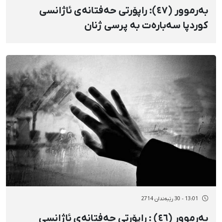
بەرموور (٤٧): راپۆرتی حەفتانەی ئاژانسی
کوردپا سەبارەت بە پرسی ژنان
13:01 - 30 رێبەندان 2714
بەرموور (٤٦) : راپۆرتی حەفتانەی ئاژانسی