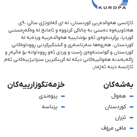
ئاژانسی هەواڵدەریی کوردستان، لە ١ی گەلاوێژی ساڵی ٩٠ی
هەتاوییەوە دەستی بە چالاکی کردووە و ئامانج لە وەگەڕخستنی
كوردپا، پڕكردنەوەی ئەو بۆشایییە هەواڵدەرییە وردەیە لە
كوردستان. هەروەها سەرتاسەری و گشتگیركردنی ڕووداوەكانی
كوردستان و گواستنەوەی ڕاست و وردی ئەو ڕووداوانە بۆ ماڵپەڕ و
ڕاگەیەندنە هەواڵییەكانی دیكە لە گرینگترین ستراتیژییەكانی ئەم
ئاژانسە دێنە ئەژمار.
بەشەکان
خزمەتگوزارییەکان
هەواڵ
پێوەندی
کوردستان
پێناسە
ئێران
مافی مرۆڤ