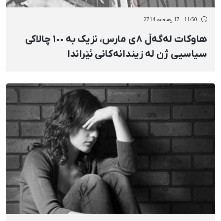
11:50 - 17 رەشەمه 2714
هاوکات لەگەڵ ٨ی مارس، نزیک بە ١٠٠ چالاکی
سیاسیی ژن لە زیندانەکانی ئێراندا
دەستبەسەرن