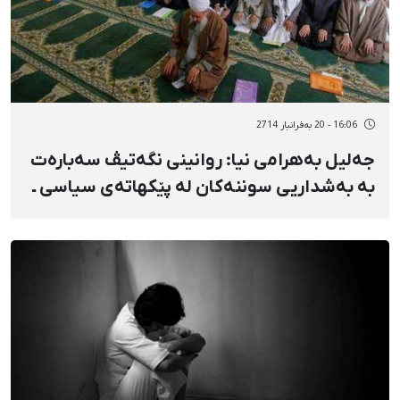
16:06 - 20 بەفرانبار 2714
جەلیل بەهرامی نیا: روانینی نگەتیڤ سەبارەت
بە بەشداریی سوننەكان لە پێكهاتەی سیاسی ـ
ئیداریدا زۆر بەهێزە