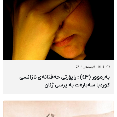
16:15 - 9 رێبەندان 2714
بەرموور (٤٣) : راپۆرتی حەفتانەی ئاژانسی
کوردپا سەبارەت بە پرسی ژنان