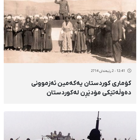
12:41 - 2 رێبەندان 2714
كۆماری كوردستان یەكەمین ئەزموونی
دەوڵەتێكی مۆدێڕن لەكوردستان