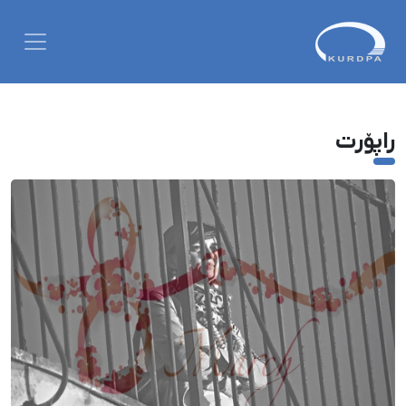
راپۆرت