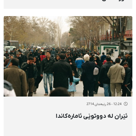
12:24 - 26 رێبەندان 2714
ئێران لە دووتوێی ئامارەكاندا