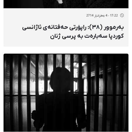
17:22 - 4 بەفرانبار 2714
بەرموور (٣٨): راپۆرتی حەفتانەی ئاژانسی
کوردپا سەبارەت بە پرسی ژنان