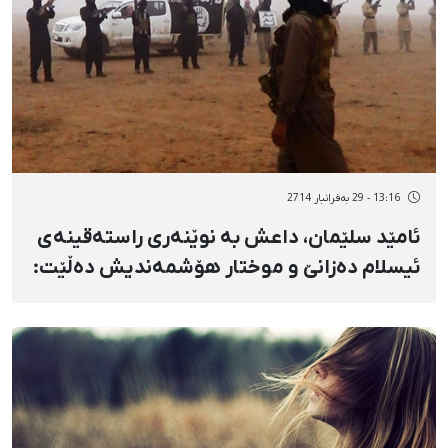
13:16 - 29 بەفرانبار 2714
ئامێد سلێمان، داعش بە نوێنەری راستەقینەی
ئیسلام دەزانێ و موختار هۆشمەندیش دەڵێت:
داعش کەڵک لە بەشی توندوتیژییەکانی قورئان
وەردەگرێت