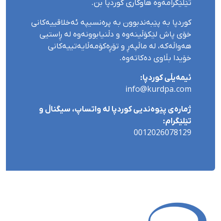
تێلێگرامەوە هاوکاری کوردپا بن.
کوردپا بە پێبەندبوون بە پرەنسیپە ئەخلاقییەکانی
خۆی پاش لێکۆڵینەوە و دڵنیابوونەوە لە ڕاستیی
هەواڵەکە، لە ماڵپەڕ و تۆڕەکۆمەڵایەتییەکانی
خۆیدا بڵاوی دەکاتەوە.
ئیمەیڵی کوردپا:
info@kurdpa.com
ژمارەی پێوەندیی کوردپا لە واتساپ، سیگناڵ و
تێلێگرام:
0012026078129