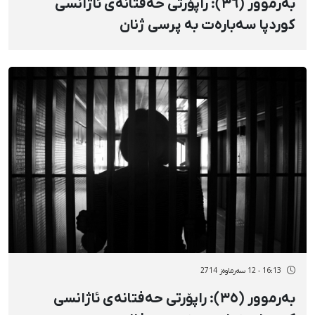
بەرموور (٣٦): راپۆرتی حەفتانەی ئاژانسی
کوردپا سەبارەت بە پرسی ژنان
16:13 - 12 سەرماوەز 2714
بەرموور (٣٥): راپۆرتی حەفتانەی ئاژانسی