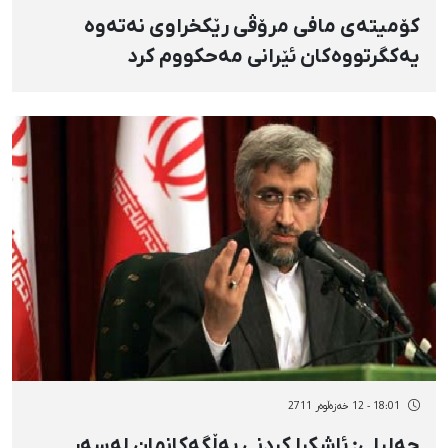
كۆمیتەی مافی مرۆڤی رێكخراوی نەتەوە
یەكگرتووەكان ئێرانی مەحكووم كرد
18:01 - 12 خەزەڵوەر 2711
جەلیلی: ئاشكرا كردنی بەڵگەكانمان لەسەر