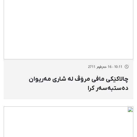
10:11 - 16 خەزەڵوەر 2711
چالاكێكی مافی مرۆڤ لە شاری مەریوان
دەستبەسەر كرا