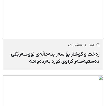
10:05 - 16 خەزەڵوەر 2711
زەخت و گوشار بۆ سەر بنەماڵەی نووسەرێكی
دەستبەسەر كراوی كورد بەردەوامە