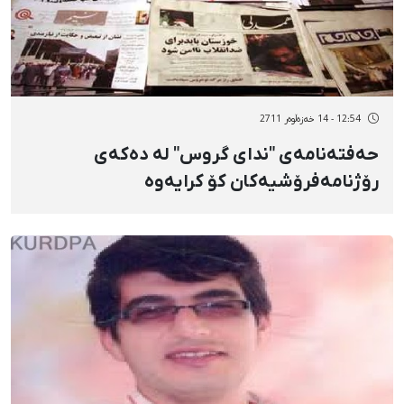
12:54 - 14 خەزەڵوەر 2711
حەفتەنامەی "ندای گروس" لە دەكەی
رۆژنامەفرۆشیەكان كۆ كرایەوە