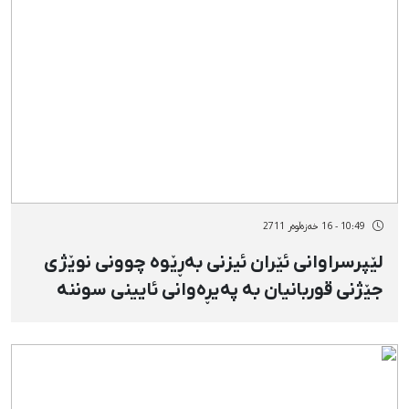
10:49 - 16 خەزەڵوەر 2711
لێپرسراوانی ئێران ئیزنی بەڕێوە چوونی نوێژی
جێژنی قوربانیان بە پەیڕەوانی ئایینی سوننە
نەدا