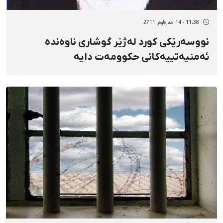
11:38 - 14 خەزەڵوەر 2711
نووسەرێكی كورد لەژێر گوشاری ناوەندە
ئەمنیەتییەكانی حكوومەت دایە