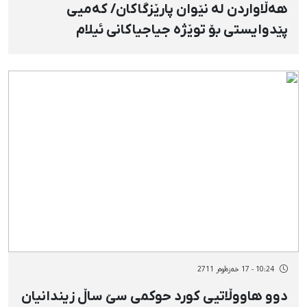
هەڵاواردن لە نێوان پارێزگاكان/ كەمیی
پێدوایستی بۆ توێژە جیاجیاكانی ئیلام
10:24 - 17 خەزەڵوەر 2711
دوو هاووڵاتیی كورد حوكمی سێ‌ ساڵ زیندانيان