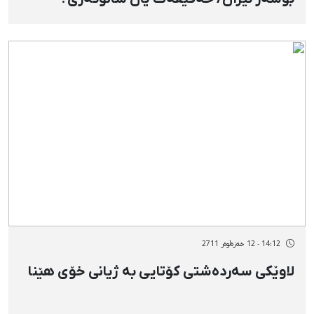
14:12 - 12 خەزەڵوەر 2711
لاوێكی سەردەشتی كۆتایی بە ژیانی خۆی هێنا