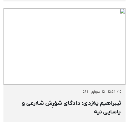
12:24 - 12 خەزەڵوەر 2711
ئیبراهیم یەزدی: دادگای شۆڕش شەرعی و
یاسایی نیە