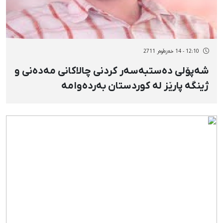
12:10 - 14 خەزەڵوەر 2711
شەپۆلی دەستبەسەر كردنی چالاكانی مەدەنی و
ژینگە پارێز لە كوردستان بەردەوامە