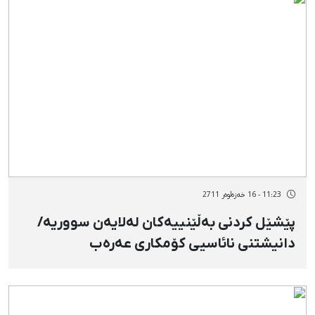
11:23 - 16 خەزەڵوەر 2711
پێشێل كردنی بەڵێنییەكان لەلایەن سووریە/
دانیشتنی نائاسیی كۆمكاری عەرەب