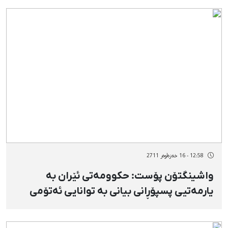
12:58 - 16 خەزەڵوەر 2711
واشینگتۆن پۆست: حكوومەتی ئێران بە
یارمەتیی پسپۆڕانی بیانی بە توانایی ئەتۆمی
نزیك بۆتەوە