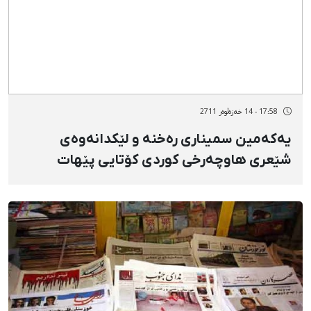
17:58 - 14 خەزەڵوەر 2711
یەكەمین سمیناری رەخنە و لێكدانەوەی
شێعری هاوچەرخی كوردی كۆتایی پێهات