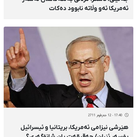
ئەمریكا ئەو وڵاتە نابوود دەكات
17:40 - 12 خەزەڵوەر 2711
هێرشی نیزامی ئەمریكا، بریتانیا و ئیسرائیل
بۆسەر ئێران/ حەقیقەت یان شانۆگەری؟