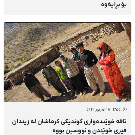
بۆ بڕایەوە
17:52 - 16 خەزەڵوەر 2711
تاقە خوێندەواری گوندێكی كرماشان لە زیندان
فێری خوێندن و نووسین بووە