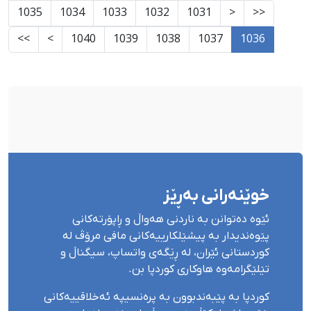
1035
1034
1033
1032
1031
<
<<
>>
>
1040
1039
1038
1037
1036
خوێنەرانی بەڕێز
ئێوە دەتوانن بە ناردنی هەواڵ و ڕاپۆرتەکانی
پێوەندیدار بە پیشێلکارییەکانی مافی مرۆڤ لە
کوردستانی ئێران، لە ڕێگەی واتساپ، سیگناڵ و
تێلێگرامەوە هاوکاری کوردپا بن.
کوردپا بە پێبەندبوون بە پرەنسیپە ئەخلاقییەکانی