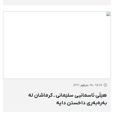
13:14 - 16 خەزەڵوەر 2711
هێڵی ئاسمانیی سلێمانی ـ كرماشان لە
بەرەبەری داخستن دایە