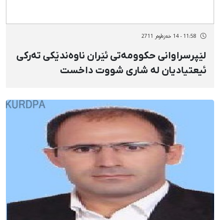
11:58 - 14 خەزەڵوەر 2711
لێپرسراوانی حكوومەتی ئێران ناوەندێكی تەركی
ئیعتیادیان لە شاری شووت داخست