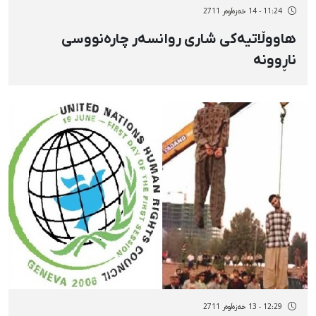
11:24 - 14 خەزەڵوەر 2711
هاووڵاتیەكی شاری روانسەر چارەنووسی
ناڕوونە
12:29 - 13 خەزەڵوەر 2711