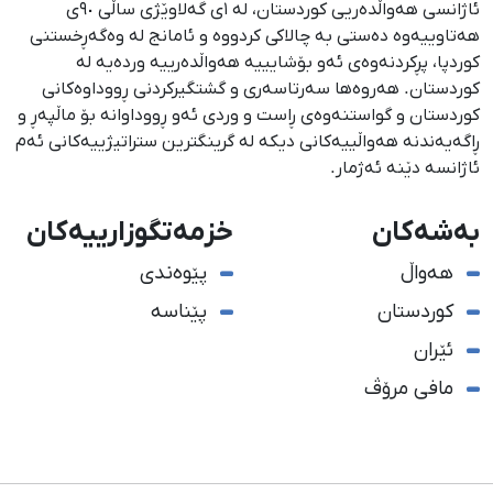
ئاژانسی هەواڵدەریی کوردستان، لە ١ی گەلاوێژی ساڵی ٩٠ی
هەتاوییەوە دەستی بە چالاکی کردووە و ئامانج لە وەگەڕخستنی
كوردپا، پڕكردنەوەی ئەو بۆشایییە هەواڵدەرییە وردەیە لە
كوردستان. هەروەها سەرتاسەری و گشتگیركردنی ڕووداوەكانی
كوردستان و گواستنەوەی ڕاست و وردی ئەو ڕووداوانە بۆ ماڵپەڕ و
ڕاگەیەندنە هەواڵییەكانی دیكە لە گرینگترین ستراتیژییەكانی ئەم
ئاژانسە دێنە ئەژمار.
بەشەکان
خزمەتگوزارییەکان
هەواڵ
پێوەندی
کوردستان
پێناسە
ئێران
مافی مرۆڤ