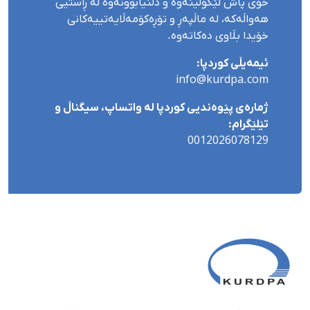
خۆی پاش لێکۆڵینەوە و دڵنیابوونەوە لە ڕاستیی
هەواڵەکە، لە ماڵپەڕ و تۆڕەکۆمەڵایەتییەکانی
خۆیدا بڵاوی دەکاتەوە.
ئیمەیڵی کوردپا:
info@kurdpa.com
ژمارەی پێوەندیی کوردپا لە واتساپ، سیگناڵ و
تێلێگرام:
0012026078129