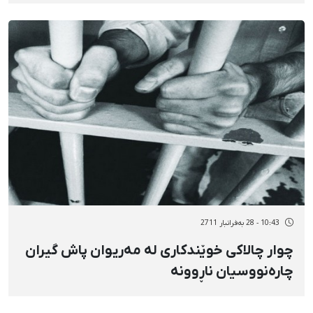
10:43 - 28 بەفرانبار 2711
چوار چالاكی خوێندكاری لە مەریوان پاش گیران
چارەنووسیان ناڕوونە