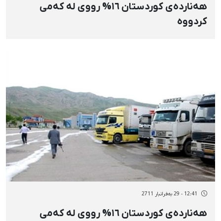
هەناردەی كوردستان ١٦% رووی لە كەمی
كردووە
12:41 - 29 بەفرانبار 2711
هەناردەی كوردستان ١٦% رووی لە كەمی