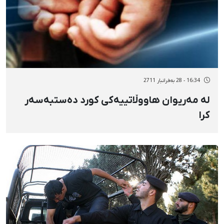
16:34 - 28 بەفرانبار 2711
لە مەریوان هاووڵاتییەكی كورد دەستبەسەر
كرا