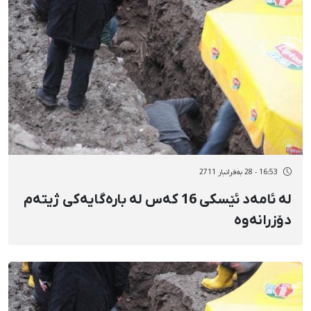
16:53 - 28 بەفرانبار 2711
لە ئامەد ئێسكی 16 كەس لە بارەگایەكی ژیتەم
دۆزرانەوە