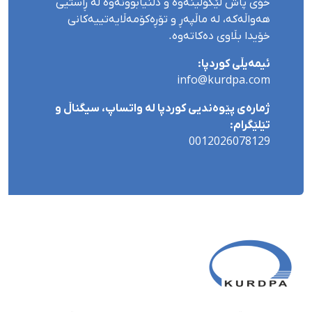
خۆی پاش لێکۆڵینەوە و دڵنیابوونەوە لە ڕاستیی
هەواڵەکە، لە ماڵپەڕ و تۆڕەکۆمەڵایەتییەکانی
خۆیدا بڵاوی دەکاتەوە.
ئیمەیڵی کوردپا:
info@kurdpa.com
ژمارەی پێوەندیی کوردپا لە واتساپ، سیگناڵ و
تێلێگرام:
0012026078129