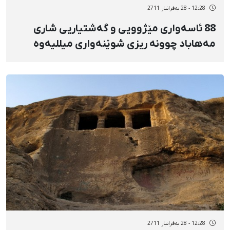
12:28 - 28 بەفرانبار 2711
88 ئاسەواری مێژوویی و گەشتیاریی شاری
مەهاباد چوونە ریزی شوێنەواری میللیەوە
12:28 - 28 بەفرانبار 2711