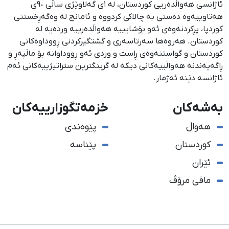
ئاژانسی هەواڵدەریی کوردستان، لە ١ی گەلاوێژی ساڵی ٩٠ی
هەتاوییەوە دەستی بە چالاکی کردووە و ئامانج لە وەگەڕخستنی
كوردپا، پڕكردنەوەی ئەو بۆشایییە هەواڵدەرییە وردەیە لە
كوردستان. هەروەها سەرتاسەری و گشتگیركردنی ڕووداوەكانی
كوردستان و گواستنەوەی ڕاست و وردی ئەو ڕووداوانە بۆ ماڵپەڕ و
ڕاگەیەندنە هەواڵییەكانی دیكە لە گرینگترین ستراتیژییەكانی ئەم
ئاژانسە دێنە ئەژمار.
بەشەکان
خزمەتگوزارییەکان
هەواڵ
پێوەندی
کوردستان
پێناسە
ئێران
مافی مرۆڤ