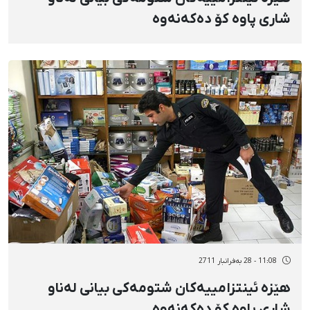
شاری پاوە كۆ دەكەنەوە
11:08 - 28 بەفرانبار 2711
هێزە ئینتزامییەكان شتومەكی بیانی لەناو
شاری پاوە كۆ دەكەنەوە