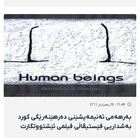
دەكات
11:49 - 29 بەفرانبار 2711
بەرهەمی ئەنیمەیشێنی دەرهێنەرێكی كورد
بەشداریی فێستیڤاڵی فیلمی ئێشتووتگارت
دەكات