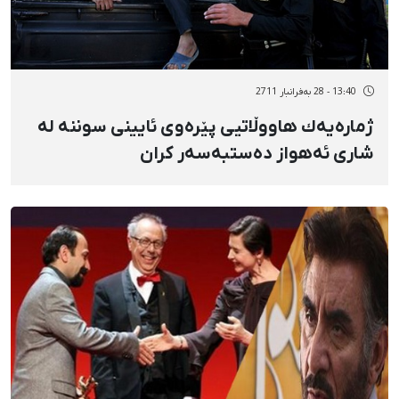
13:40 - 28 بەفرانبار 2711
ژمارەیەك هاووڵاتیی پێرەوی ئایینی سوننە لە
شاری ئەهواز دەستبەسەر كران