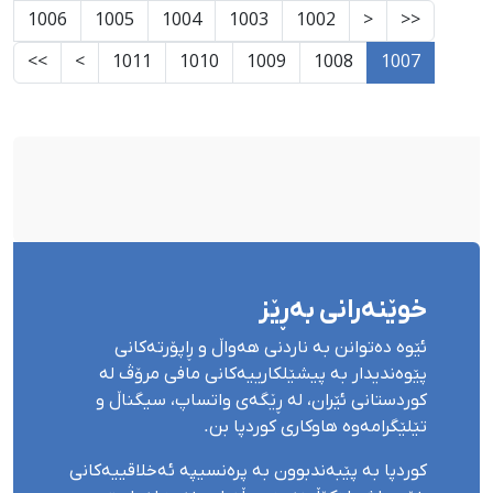
1006
1005
1004
1003
1002
<
<<
>>
>
1011
1010
1009
1008
1007
خوێنەرانی بەڕێز
ئێوە دەتوانن بە ناردنی هەواڵ و ڕاپۆرتەکانی
پێوەندیدار بە پیشێلکارییەکانی مافی مرۆڤ لە
کوردستانی ئێران، لە ڕێگەی واتساپ، سیگناڵ و
تێلێگرامەوە هاوکاری کوردپا بن.
کوردپا بە پێبەندبوون بە پرەنسیپە ئەخلاقییەکانی