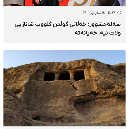
13:37 - 28 بەفرانبار 2711
سەلەحشوور: خەڵاتی گوڵدن گلووب شانازیی
وڵات نیە، خەیانەتە