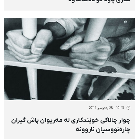
10:43 - 28 بەفرانبار 2711
چوار چالاكی خوێندكاری لە مەریوان پاش گیران
چارەنووسیان ناڕوونە