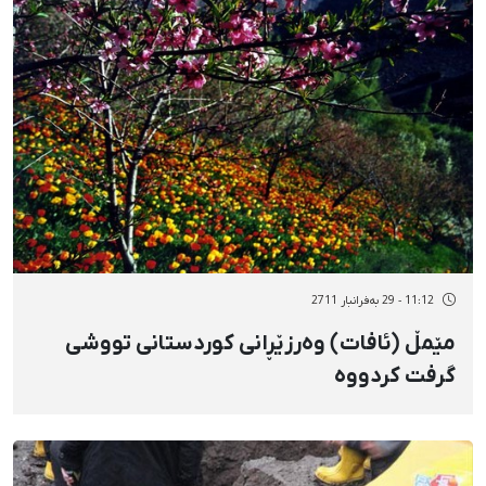
11:12 - 29 بەفرانبار 2711
مێمڵ (ئافات) وەرزێڕانی كوردستانی تووشی
گرفت كردووە