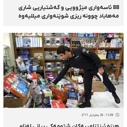
88 ئاسەواری مێژوویی و گەشتیاریی شاری
مەهاباد چوونە ریزی شوێنەواری میللیەوە
11:08 - 28 بەفرانبار 2711
هێزە ئینتزامییەكان شتومەكی بیانی لەناو