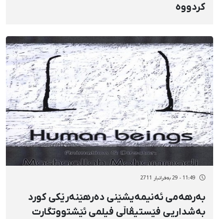
كردووە
11:49 - 29 بەفرانبار 2711
بەرهەمی ئەنیمەیشێنی دەرهێنەرێكی كورد
بەشداریی فێستیڤاڵی فیلمی ئێشتووتگارت