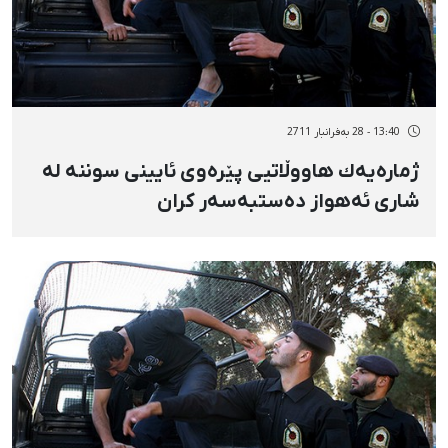
13:40 - 28 بەفرانبار 2711
ژمارەیەك هاووڵاتیی پێرەوی ئایینی سوننە لە
شاری ئەهواز دەستبەسەر كران