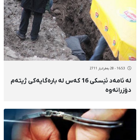
16:53 - 28 بەفرانبار 2711
لە ئامەد ئێسكی 16 كەس لە بارەگایەكی ژیتەم
دۆزرانەوە