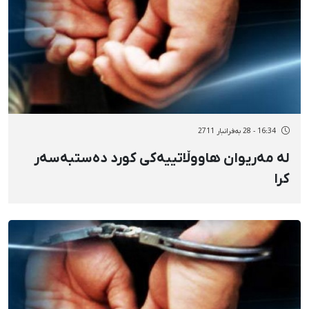
16:34 - 28 بەفرانبار 2711
لە مەریوان هاووڵاتییەكی كورد دەستبەسەر
كرا