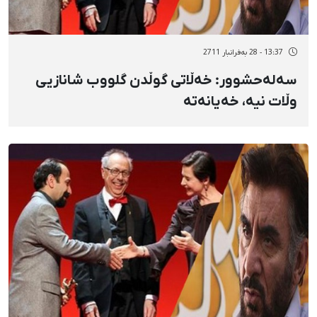
13:37 - 28 بەفرانبار 2711
سەلەحشوور: خەڵاتی گوڵدن گلووب شانازیی
وڵات نیە، خەیانەتە