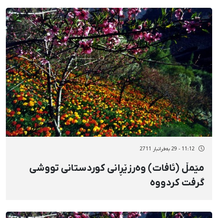
11:12 - 29 بەفرانبار 2711
مێمڵ (ئافات) وەرزێڕانی كوردستانی تووشی
گرفت كردووە