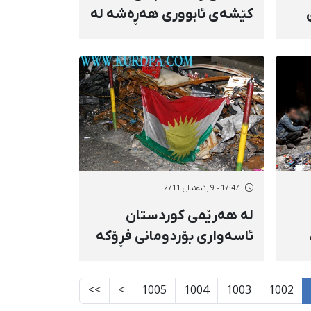
كێشەی ئابووری هەڕەشە لە
داهاتووی ئێران دەكات
بوو
17:47 - 9 رێبەندان 2711
لە هەرێمی كوردستان
ئاسەواری بۆردومانی فڕۆكە
جەنگییەكانی توركیە
كراوەتە هێما
>>
>
1005
1004
1003
1002