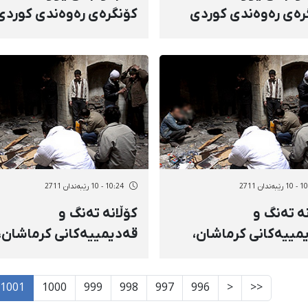
رەی رەوەندی كوردی
كۆنگرەی رەوەندی كوردی
یە بۆ یەكخستنی
سووریە بۆ یەكخستنی
ی كوردی ئەو وڵاتە بوو
گوتاری كوردی ئەو وڵاتە 
ەندان 2711
10:24 - 10 رێبەندان 2711
نە تەنگ و
كۆڵانە تەنگ و
مییەكانی كرماشان،
قەدیمییەكانی كرماشان،
ێك بۆ كۆبوونەوەی
شوێنێك بۆ كۆبوونەوەی
ادان
موعتادان
1001
1000
999
998
997
996
<
<<