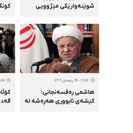
شوێنەوارێكی مێژوویی
كۆنگ
دۆزرایەوە
سوور
گوتار
11:32 - 10 رێبەندان 2711
10:24 - 10 رێب
هاشمی رەفسەنجانی:
كۆڵا
كێشەی ئابووری هەڕەشە لە
قەدی
داهاتووی ئێران دەكات
شوێن
موعت