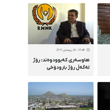
17:49 - 10 رێبەندان 2711
هاوسەری كەبوودوەند: رۆژ
لەگەڵ رۆژ بارودۆخی
جەستەیی كەبوودوەند
بەرەو خراپی دەڕوات