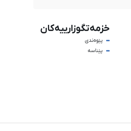
خزمەتگوزارییەکان
پێوەندی
پێناسە