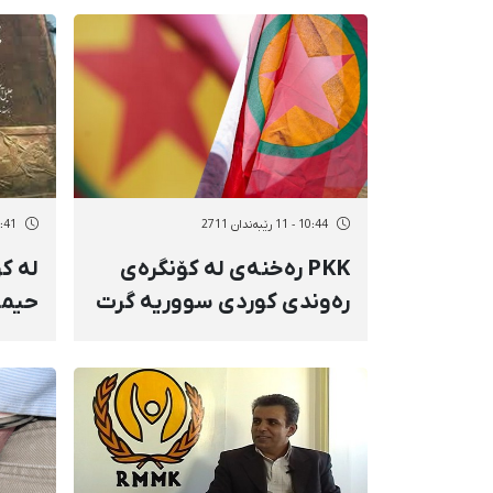
بێدەنگ نابێت
ئەسە
10:44 - 11 رێبەندان 2711
10:41 - 11 رێب
PKK رەخنەی لە كۆنگرەی
لە ک
رەوندی كوردی سووریە گرت
حیما
بڵاوك