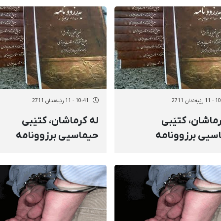
د رەت كردەوە
ئەسەد رەت كردەوە
ەندان 2711
10:41 - 11 رێبەندان 2711
رماشان، كتێبی
لە کرماشان، كتێبی
سیی برزوونامە
حیماسیی برزوونامە
رایەوە
بڵاوكرایەوە