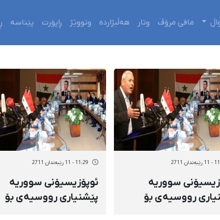
اڵ
مافی مرۆڤ
وتار
هەڵبژاردە
وتووێژ
ڕاپۆرت
پێناسە
ڕ
ەندان 2711
11:29 - 11 رێبەندان 2711
زیسیۆنی سووریە
ئوپۆزیسیۆنی سووریە
یاری رووسیەی بۆ
پێشنیاری رووسیەی بۆ
ێژ لەگەڵ بەشار
وتووێژ لەگەڵ بەشار