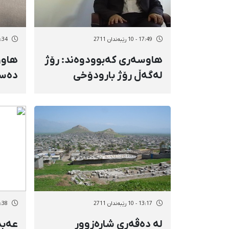
17:49 - 10 رێبەندان 2711
13:34 - 10 رێب
هاوسەری كەبوودوەند: رۆژ
هاوو
لەگەڵ رۆژ بارودۆخی
دەست
جەستەیی كەبوودوەند
بەرەو خراپی دەڕوات
13:17 - 10 رێبەندان 2711
11:38 - 10 رێب
لە دەڤەری شارەزوور
عەبد