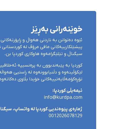
خوێنەرانی بەڕێز
ئێوە دەتوانن بە ناردنی هەواڵ و ڕاپۆرتەکانی 
پیشێلکارییەکانی مافی مرۆڤ لە کوردستانی ئێ
سیگناڵ و تێلێگرامەوە هاوکاری کوردپا بن.
کوردپا بە پێبەندبوون بە پرەنسیپە ئەخلاقی
لێکۆڵینەوە و دڵنیابوونەوە لە ڕاستیی هەواڵەک
تۆڕەکۆمەڵایەتییەکانی خۆیدا بڵاوی دەکاتەوە
ئیمەیڵی کوردپا:
info@kurdpa.com
ژمارەی پێوەندیی کوردپا لە واتساپ، سیگناڵ 
0012026078129