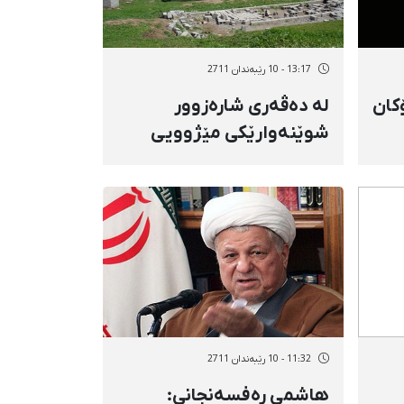
13:17 - 10 رێبەندان 2711
كان
لە دەڤەری شارەزوور
شوێنەوارێكی مێژوویی
دۆزرایەوە
11:32 - 10 رێبەندان 2711
هاشمی رەفسەنجانی: