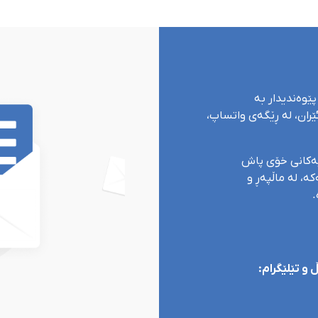
پێوەندیدار بە
ران، لە ڕێگەی واتساپ،
یەکانی خۆی پاش
ە، لە ماڵپەڕ و
.
و تێلێگرام: