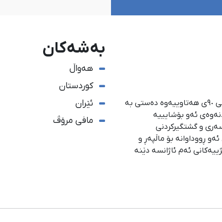
بەشەکان
هەواڵ
کوردستان
ئێران
ئاژانسی هەواڵدەریی کوردستان، لە ١ی گەلاوێژی ساڵی ٩٠ی هەتاوییەوە دەستی بە
دنەوەی ئەو بۆشایییە
مافی مرۆڤ
سەری و گشتگیركردنی
و ڕووداوانە بۆ ماڵپەڕ و
ژییەكانی ئەم ئاژانسە دێنە