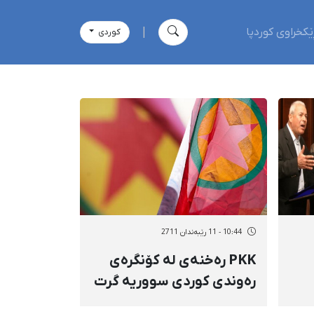
ێکخراوی کوردپا
|
كوردی
10:44 - 11 رێبەندان 2711
PKK رەخنەی لە كۆنگرەی
رەوندی كوردی سووریە گرت