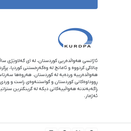
چالاکی کردووە و ئامانج لە وەگەڕخستنی كوردپا، پڕكر
هەواڵدەرییە وردەیە لە كوردستان. هەروەها سەرتا
ڕووداوەكانی كوردستان و گواستنەوەی ڕاست و وردی ئە
ڕاگەیەندنە هەواڵییەكانی دیكە لە گرینگترین ستراتی
ئەژمار.