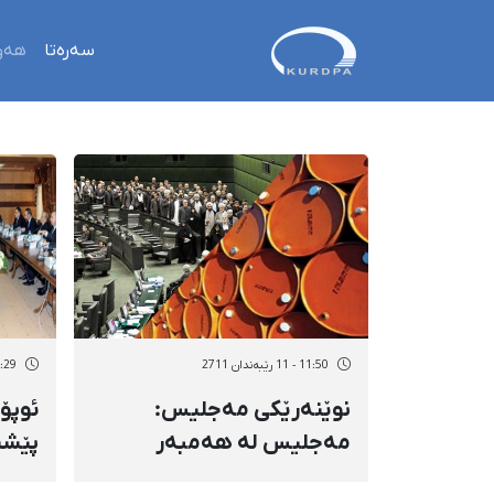
سەرەتا
هەو
11:50 - 11 رێبەندان 2711
11:29 - 11 رێب
نوێنەرێكی مەجلیس:
ئوپۆ
مەجلیس لە هەمبەر
پێشن
گەماروە نەوتییەكاندا
وتوو