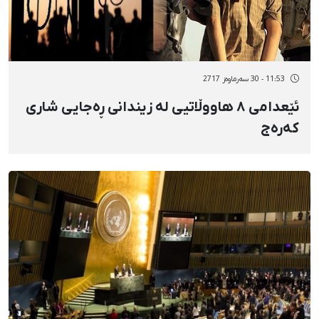
11:53 - 30 سەرماوەز 2717
ئێعدامی ٨ هاووڵاتیی لە زیندانی ڕەجایی شاری
کەرەج