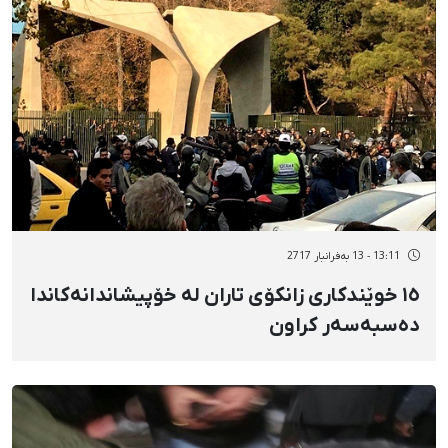
13:11 - 13 بەفرانبار 2717
١٥ خوێندکاری زانکۆی تاران لە خۆپیشاندانەکاندا
دەسبەسەر کراون