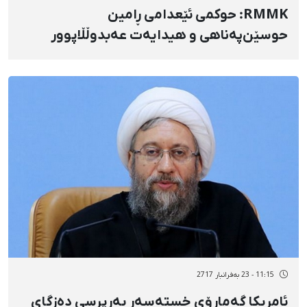
RMMK: حوکمی ئێعدامی ڕامین
حوسێن‌پەناهی و هیدایەت عەبدوڵڵاپوور
هەڵبوەشێتەوە
11:15 - 23 بەفرانبار 2717
ئامریکا گەمارۆی خستەسەر بەرپرسی دەزگای