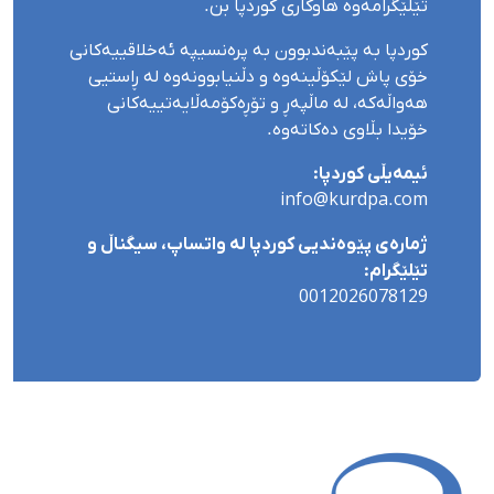
تێلێگرامەوە هاوکاری کوردپا بن.
کوردپا بە پێبەندبوون بە پرەنسیپە ئەخلاقییەکانی
خۆی پاش لێکۆڵینەوە و دڵنیابوونەوە لە ڕاستیی
هەواڵەکە، لە ماڵپەڕ و تۆڕەکۆمەڵایەتییەکانی
خۆیدا بڵاوی دەکاتەوە.
ئیمەیڵی کوردپا:
info@kurdpa.com
ژمارەی پێوەندیی کوردپا لە واتساپ، سیگناڵ و
تێلێگرام:
0012026078129