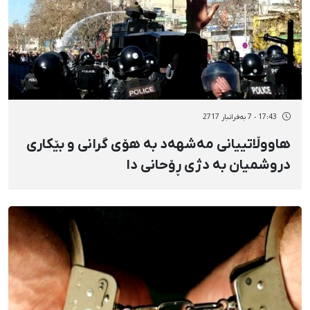
17:43 - 7 بەفرانبار 2717
هاووڵاتییانی مەشهەد بە هۆی گرانی و بێکاری
دروشمیان بە دژی ڕۆحانی دا