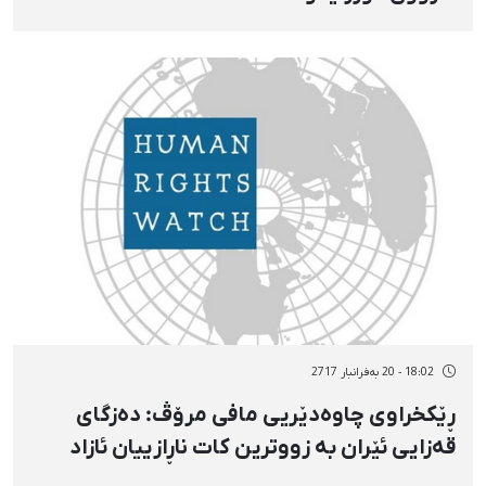
18:02 - 20 بەفرانبار 2717
ڕێکخراوی چاوەدێریی مافی مرۆڤ: دەزگای
قەزایی ئێران بە زووترین کات ناڕازییان ئازاد
بکات