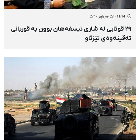
11:14 - 28 خەزەڵوەر 2717
٢٩ قوتابی لە شاری ئیسفەهان بوون بە قوربانی
تەقینەوەی تێزئاو