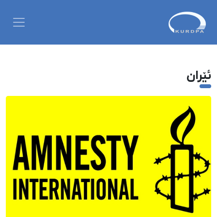
ئێران