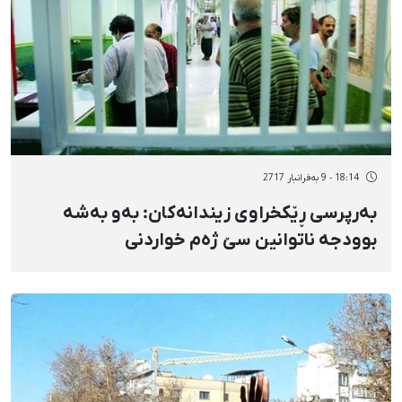
18:14 - 9 بەفرانبار 2717
بەرپرسی ڕێکخراوی زیندانەکان: بەو بەشە
بوودجە ناتوانین سێ ژەم خواردنی
زیندانییەکان دابین بکەین