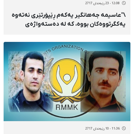
12:08 - 23 رێبەندان 2717
\"عاسیمە جەهانگیر یەکەم ڕێپۆرتێری نەتەوە
یەکگرتووەکان بووە، کە لە دەستەواژەی
کوردستانی ئێران کەڵکی وەرگرتووە\"
11:36 - 10 رێبەندان 2717