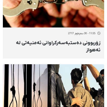
11:55 - 30 سەرماوەز 2717
زۆربوونی دەستبەسەرکراوانی ئەمنیەتی لە
ئەهواز