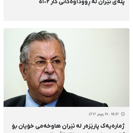
پلەی ئێران لە ڕووداوەکانی کار ١٠٢ە
18:37 - 15 رەزبەر 2717
ژمارەیەک پارێزەر لە ئێران هاوخەمی خۆیان بۆ