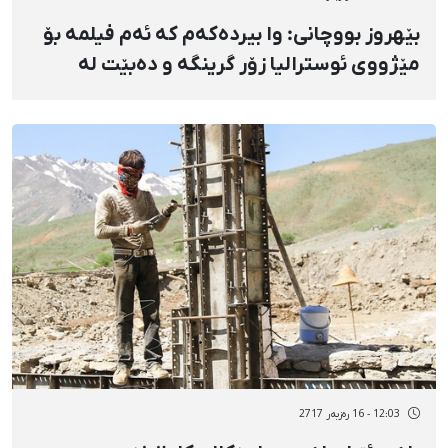
بێهروز بووچانی: وا بیرده‌که‌م که ئه‌م فیلمه بۆ
مێژووی ئوسترالیا زۆر گرینگه و دەبێت له
مێژووی ئه‌م وڵاته بۆ هه‌میشه بمێنێت
12:03 - 16 رەزبەر 2717