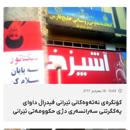
12:03 - 16 بەفرانبار 2717
کۆنگرەی نەتەوەکانی ئێرانی فیدڕاڵ داوای
یەکگرتنی سەرانسەری دژی حکوومەتی ئێرانی
کرد