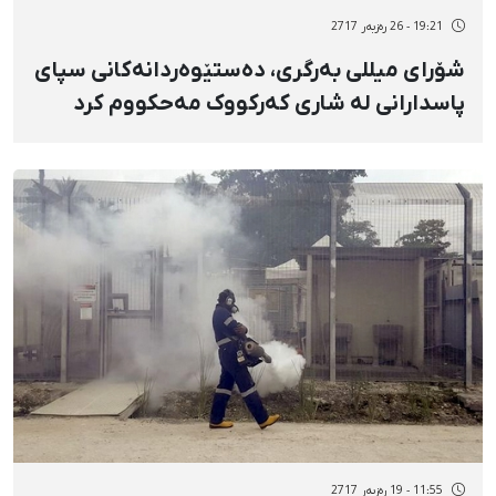
19:21 - 26 رەزبەر 2717
شۆرای میللی بەرگری، دەستێوەردانەکانی سپای
پاسدارانی لە شاری کەرکووک مەحکووم کرد
11:55 - 19 رەزبەر 2717