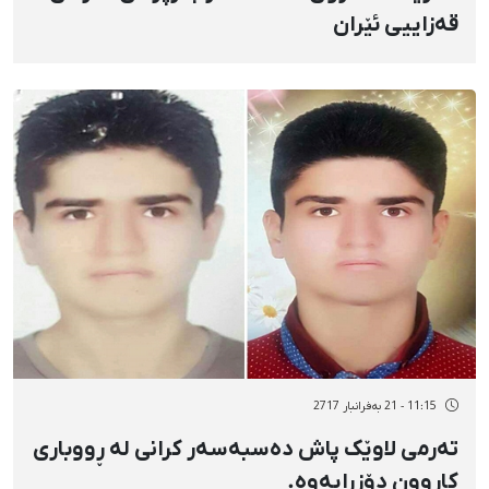
قەزاییی ئێران
11:15 - 21 بەفرانبار 2717
تەرمی لاوێک پاش دەسبەسەر کرانی لە ڕووباری
کاروون دۆزرایەوە.