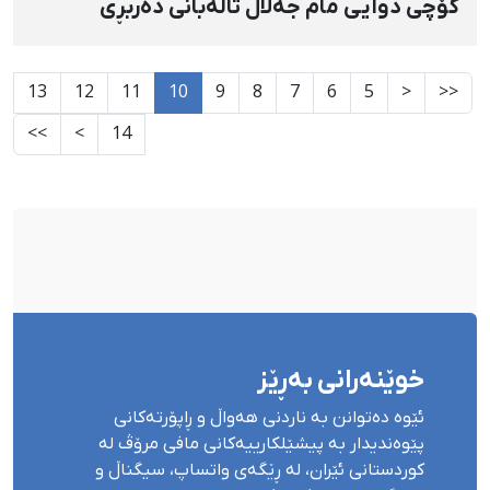
کۆچی دوایی مام جەلال تاڵەبانی دەربڕی
13
12
11
10
9
8
7
6
5
<
<<
>>
>
14
خوێنەرانی بەڕێز
ئێوە دەتوانن بە ناردنی هەواڵ و ڕاپۆرتەکانی
پێوەندیدار بە پیشێلکارییەکانی مافی مرۆڤ لە
کوردستانی ئێران، لە ڕێگەی واتساپ، سیگناڵ و