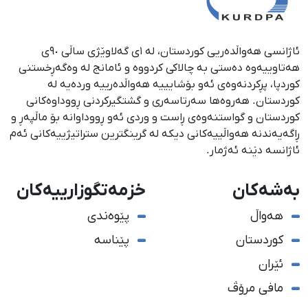
ئاژانسی هەواڵدەریی کوردستان، لە ١ی گەلاوێژی ساڵی ٩٠ی
هەتاوییەوە دەستی بە چالاکی کردووە و ئامانج لە وەگەڕخستنی
كوردپا، پڕكردنەوەی ئەو بۆشایییە هەواڵدەرییە وردەیە لە
كوردستان. هەروەها سەرتاسەری و گشتگیركردنی ڕووداوەكانی
كوردستان و گواستنەوەی ڕاست و وردی ئەو ڕووداوانە بۆ ماڵپەڕ و
ڕاگەیەندنە هەواڵییەكانی دیكە لە گرینگترین ستراتیژییەكانی ئەم
ئاژانسە دێنە ئەژمار.
بەشەکان
خزمەتگوزارییەکان
هەواڵ
پێوەندی
کوردستان
پێناسە
ئێران
مافی مرۆڤ