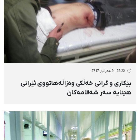
22:22 - 9 بەفرانبار 2717
بێکاری و گرانی خەڵکی وەزاڵەهاتووی ئێرانی
هێنایە سەر شەقامەکان