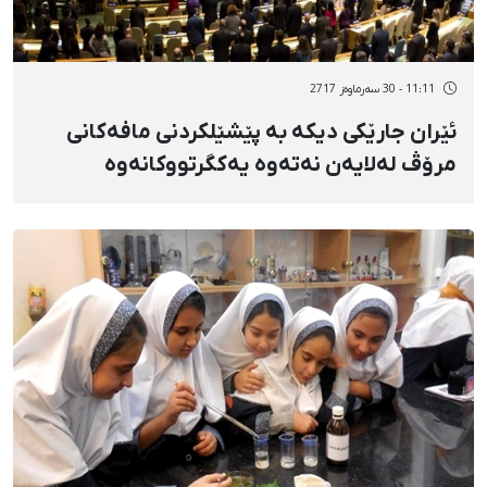
11:11 - 30 سەرماوەز 2717
ئێران جارێکی دیکە بە پێشێلکردنی مافەکانی
مرۆڤ لەلایەن نەتەوە یەکگرتووکانەوە
مەحکووم کرا