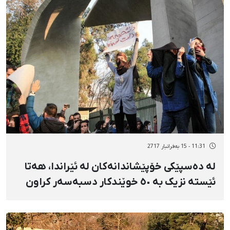
11:31 - 15 بەفرانبار 2717
لە دەسپێکی خۆپێشاندانەکان لە ئێراندا، هەتا
ئێستە نزیک بە ٥٠ خوێندکار دسبەسەر کراون