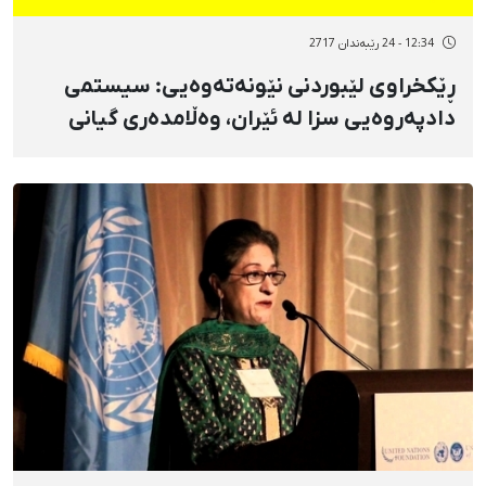
12:34 - 24 رێبەندان 2717
ڕێکخراوی لێبوردنی نێونەتەوەیی: سیستمی
دادپەروەیی سزا لە ئێران، وەڵامدەری گیانی
هاووڵاتییان نییە