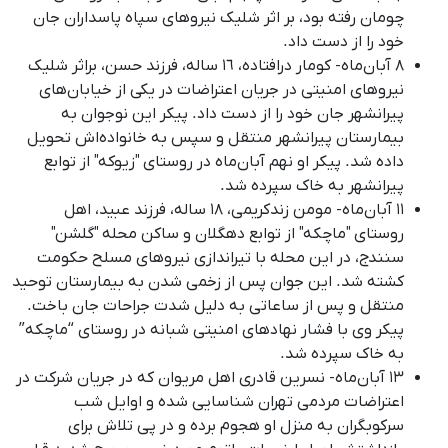
چومان رفته بود، بر اثر شلیک نیروهای سپاه پاسداران جان
خود را از دست داد.
۸ آبان‌ماه- کومار درافتاده، ١٦ ساله، فرزند حسن، براثر شلیک
نیروهای امنیتی در جریان اعتراضات در یکی از خیابان‌های
پیرانشهر جان خود را از دست داد. پیکر این نوجوان به
بیمارستان پیرانشهر منتقل و سپس به خانواده‌اش تحویل
داده شد. پیکر او نهم آبان‌ماه در روستای "زیوکه" از توابع
پیرانشهر به خاک سپرده شد.
۱۱ آبان‌ماه- مومن زندکریمی، ۱۸ ساله، فرزند عبید، اهل
روستای "ماچکه" از توابع دهگلان و ساکن محله "گلشن"
سنندج، در این محله با تیراندازی نیروهای مسلح حکومت
کشته شد. این جوان پس از زخمی شدن به بیمارستان توحید
منتقل و پس از ساعاتی به دلیل شدت جراحات جان باخت.
پیکر وی با فشار نهادهای امنیتی شبانه در روستای “ماچکه”
به خاک سپرده شد.
۱۳ آبان‌ماه- نسرین قادری اهل مریوان که در جریان شرکت در
اعتراضات مردمی تهران شناسایی شدە و اوایل شب
سرکوبگران بە منزل او هجوم بردە و در پی تلاش برای