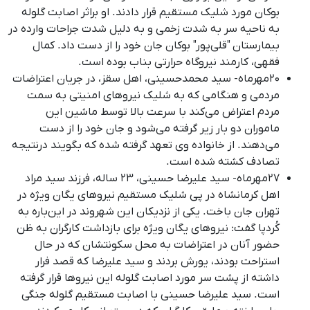
بوکان مورد شلیک مستقیم قرار دادند. او براثر اصابت گلوله
به ناحیه سر به شدت زخمی و به دلیل شدت جراحات وارده در
بیمارستان "قلی‌پور" بوکان جان خود را از دست داد. کمال
فقهی، کارمند نیروگاه حرارتی بناب بوده است.
۲۰مهرماه- سید محمدحسینی، اهل سقز، در جریان اعتراضات
مردمی و هنگامی که به شلیک نیروهای امنیتی به سمت
مردم اعتراض می‌کند با سرعت بالا توسط ماشین این
ماموران دو بار زیر گرفته می‌شود و جان خود را از دست
می‌دهند. از خانواده وی تعهد گرفته شده که بگویند درنتیجه
تصادف کشته شده است.
۲۷مهرماه- سید علیرضا حسینی، ٢٣ سالە، فرزند سید مراد
اهل کرمانشاه در پی شلیک مستقیم نیروهای یگان ویژه در
تهران جان باخت
.
یکی از نزدیکان این شهروند در این‌باره به
کُردپا گفت: نیروهای یگان ویژه برای بازداشت کارگران به ظن
حضور آنان در اعتراضات به محل سکونتشان که در حال
استراحت بودند، یورش بردند و سید علیرضا که قصد فرار
داشته از پشت سر مورد اصابت گلوله این نیروها قرار گرفته
است
.
سید علیرضا حسینی با اصابت مستقیم گلوله جنگی