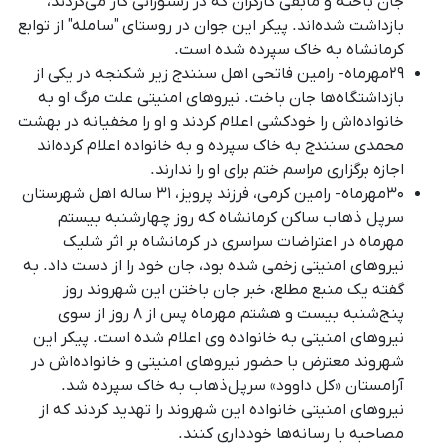
جان باخته و مابقی کارگران که در رستورانی کار می‌کردند،
بازداشت شده‌اند. پیکر این جوان در روستای "سامله" از توابع
کرمانشاه به خاک سپرده شده است
.
۲۹مهرماه- رامین فاتحی اهل سنندج زیر شکنجه در یکی از
بازداشتگاه‌ها جان باخت. نیروهای امنیتی علت مرگ او به
خانواده‌اش را خودکشی اعلام کردند و او را مخفیانه در بهشت
محمدی سنندج به خاک سپرده و به خانواده اعلام کرده‌اند
اجازه برگزاری مراسم ختم برای او را ندارند.
۳۰مهرماه- رامین کرمی، فرزند پرویز، ٣١ سالە اهل شهرستان
سرپل ذهاب ساکن کرمانشاه که روز چهارشنبه بیستم
مهرماه در اعتراضات سراسری در کرمانشاه بر اثر شلیک
نیروهای امنیتی زخمی شده بود، جان خود را از دست داد
.
به
گفته یک منبع مطلع، خبر جان باختن این شهروند روز
پنج‌شنبه بیست و هشتم مهرماه پس از ٨ روز از سوی
نیروهای امنیتی به خانواده وی اعلام شده است
.
پیکر این
شهروند معترض با حضور نیروهای امنیتی و خانواده‌اش در
آرامستان «کل داوود» سرپل‌ذهاب به خاک سپرده شد
.
نیروهای امنیتی خانواده این شهروند را تهدید کردند که از
مصاحبه با رسانه‌ها خودداری کنند
.