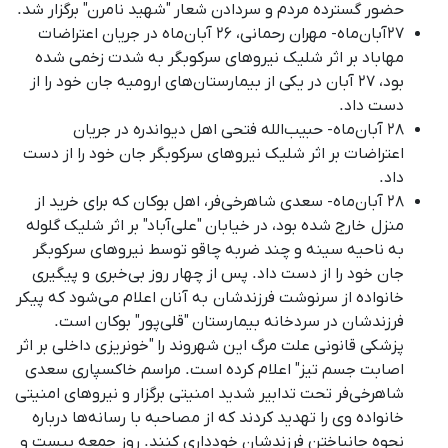
حضور گسترده مردم و سردادن شعار "شهید نامرن" برگزار شد
.
۲۷آبان‌ماه- مهران رحمانی، ۲۶ آبان‌ماه در جریان اعتراضات
مهاباد بر اثر شلیک نیروهای سرکوبگر به شدت زخمی شده
بود، ۲۷ آبان در یکی از بیمارستان‌های ارومیه جان خود را از
دست داد
.
۲۸ آبان‌ماه- حبیب‌اللە فتحی اهل دیواندره در جریان
اعتراضات بر اثر شلیک نیروهای سرکوبگر جان خود را از دست
داد.
۲۸ آبان‌ماه- سعدی شاهرخی‌فر، اهل بوکان که برای خرید از
منزل خارج شده بود، در خیابان "علی‌آباد" بر اثر شلیک گلوله
به ناحیه سینه و چند ضربه چاقو توسط نیروهای سرکوبگر
جان خود را از دست داد. پس از چهار روز بی‌خبری و پیگیری
خانواده از سرنوشت فرزندشان به آنان اعلام می‌شود که پیکر
فرزندشان در سردخانه بیمارستان "قلی‌پور" بوکان است
.
پزشکی قانونی علت مرگ این شهروند را "خونریزی داخلی بر اثر
اصابت جسم تیز" اعلام کرده است
.
مراسم خاکسپاری سعدی
شاهرخی‌فر تحت تدابیر شدید امنیتی برگزار و نیروهای امنیتی
خانواده وی را تهدید کردند که از مصاحبه با رسانه‌ها درباره
نحوه جانباختن فرزندشان خودداری کنند
.
روز جمعه بیست و