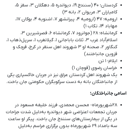
کردستان؛ ۴۰ (سنندج ۱۹، دیواندره ۵، دهگلان ۳، سقز ۵،
کامیاران ۳، مریوان ۲، بانه ۳)
ارومیه؛ ۴۷ (ارومیه ۴، پیرانشهر ۷، اشنویه ۴، بوکان ۱۷،
مهاباد ۱۴، تکاب ۱)
کرمانشاه؛ ۲۸ (جوانرود ۷، کرمانشاه ۶، قصرشیرین ۳،
اسلام‌آباد غرب ۳، ثلاث باباجانی ۱، گیلانغرب ۱، سرپل‌ذهاب ۱،
کنگاور ۲، صحنه ۱و ۳ شهروند اهل سنقر در کرج، قرچک و
قزوین جانباختند)
ایلام؛ ۱ تن
خراسان رضوی (قوچان ۱)
یک شهروند اهل کردستان عراق نیز در جریان خاکسپاری یکی
از جانباختگان بانه به ‌دست سرکوبگران حکومتی جان باخت.
اسامی جانباختگان؛
۲۸
شهریورماه- محسن محمدی، فرزند خلیفه مسعود در
جریان تجمعات اعتراضی شهر دیواندره به‌دلیل شدت جراحات
در یکی از بیمارستان‌های سنندج جان باخت. پیکر او ساعت
سه بامداد ۲۹ شهریورماه بدون برگزاری مراسم به‌دلیل