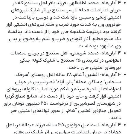
۴ آبان‌ماه- محمد لطف‌الهی، فرزند باقر اهل سنندج که در
جریان اعتراضات محله نایسر سنندج بر اثر شلیک نیروهای
امنیتی زخمی و سپس بازداشت شد و درحین بازداشت در
خودروی ون به شدت مورد ضرب و شتم نیروهای امنیتی قرار
گرفته بود درنتیجه شکنجه جان خود را از دست داد. به‌گفته
یک منبع مطلع، آثار کبودی و ضرب و شتم به وضوح بر بدن
وی مشهود بوده است
.
۴ آبان‌ماه- محمد شریعتی، اهل سنندج در جریان تجمعات
اعتراضی در کمربندی ۲۵ سنندج با شلیک گلوله جنگی
نیروهای امنیتی جان باخت.
۴ آبان‌ماه- افشین آشام، ۲٨ ساله اهل روستای "سرخک
سنجابی" و ساکن محله "پالی آباد" قصرشیرین در جریان
اعتراضات از ناحیه سینه و شکم مورد اصابت گلوله نیروهای
امنیتی قرار گرفت و جان خود را از دست داد. منابع مطلع کُردپا
در شهرستان قصرشیرین از درخواست ۲۵۰ میلیون تومان برای
تحویل جنازەی افشین آشام، از سوی نهادهای امنیتی خبر
دادند.
۴ آبان‌ماه- اسماعیل مولودی ٣٥ ساله، فرزند عبدالقادر، اهل
مهاباد در جریان اعتراضات سراسری بر اثر شلیک نیروهای