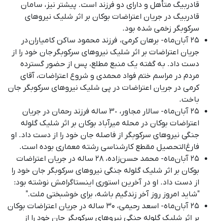
قادربیگ متأهل و دارای دو فرزند است
.
پیشتر نیز، سامان
قادربیگ در جریان اعتراضات بوکان بر اثر شلیک نیروهای
سرکوبگر زخمی شده بود
.
۲۵ آبان‌ماه- برهان کرمی، فرزند محمود ساکن کامیاران در
جریان اعتراضات بر اثر شلیک نیروهای سرکوبگر جان خود را از
دست داد
.
به گفته یک منبع مطلع، پس از حضور گسترده
مردم در مراسم ختم فواد محمدی و شروع اعتراضات، آقای
کرمی در جریان اعتراضات در پی شلیک نیروهای سرکوبگر جان
باخت
.
۲۵ آبان‌ماه- سالار مجاور، ٣٠ ساله فرزند رحمان در جریان
اعتراضات بوکان در محله میرآباد بوکان بر اثر شلیک گلوله
جنگی نیروهای سرکوبگر از فاصله جان خود را از دست داد. او
فارغ‌التحصیل مقطع کارشناسی رشته معماری بوده است.
۲۵ آبان‌ماه- محمد حسن‌زاده، ۲۸ ساله در جریان اعتراضات
بوکان بر اثر شلیک گلوله جنگی نیروهای سرکوبگر جان خود را
از دست داد. او در آخرین استوری اینستاگرامش نوشته بود:
"شاید امروز روز آخر زندگیم باشه، برای خوشبختی ملت.
"
۲۵ آبان‌ماه- اسعد رحیمی، ۳۰ ساله در جریان اعتراضات بوکان
بر اثر شلیک گلوله جنگی نیروهای سرکوبگر جان خود را از