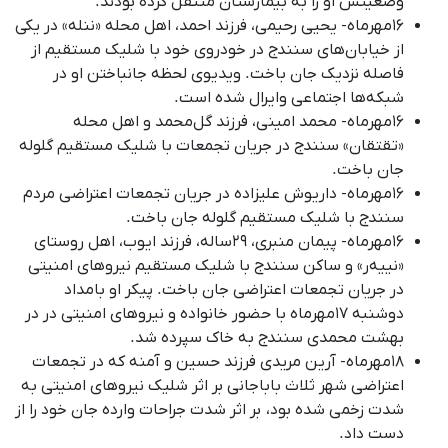
وضعیتش او را به بیمارستان منتقل کرده بودند.
۱۶مهرماه- یحیی رحیمی، فرزند احمد، اهل محله «ننله» در یکی
از خیابان‌های سنندج در خودروی خود با شلیک مستقیم از
فاصله نزدیک جان باخت. ویدیوی لحظه جانباختن او در
شبکه‌ها اجتماعی وایرال شده است.
۱۶مهرماه- محمد امینی، فرزند گل‌محمد و اهل محله
«تقتقان» سنندج در جریان تجمعات با شلیک مستقیم گلوله
جان باخت.
۱۶مهرماه- داریوش علیزاده در جریان تجمعات اعتراضی مردم
سنندج با شلیک مستقیم گلوله جان باخت.
۱۶مهرماه- پیمان منبری، ۲۹ساله، فرزند ایوب، اهل روستای
«نییه‌ر» و ساکن سنندج با شلیک مستقیم نیروهای امنیتی
در جریان تجمعات اعتراضی جان باخت. پیکر او بامداد
دوشنبه ۱۷مهرماه با حضور خانواده و نیروهای امنیتی در در
بهشت محمدی سنندج به خاک سپرده شد.
۱۸مهرماه- آرین مریدی فرزند حسین و آمنه که در تجمعات
اعتراضی شهر ثلاث باباجانی بر اثر شلیک نیروهای امنیتی به
شدت زخمی شده بود، بر اثر شدت جراحات وارده جان خود را از
دست داد.