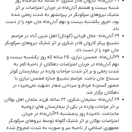
۲۹ آبان‌ماه- کاروان قادر شکری، ۱۶ ساله، که شامگاه روز
شنبه بیست و هشتم آبان‌ماه در جریان اعتراضات بر اثر
شلیک نیروهای سرکوبگر در پیرانشهر به شدت زخمی شده
بود، امروز یکشنبه بیست و نهم آبان‌ماه جان خود را از دست
داد.
۲۹ آبان‌ماه- جلال قربانی (کوتال) اهل شین آباد در مراسم
تشییع پیکر کاروان قادر شکری بر اثر شلیک نیروهای سرکوبگر
جان خود را از دست داد.
۲۹آبان‌ماه- محسن نیازی، ٢۵ سالە که روز یکشنبە بیست و
نهم آبان‌ماە در جریان اعتراضات دهگلان از ناحیه کمر به
شدت زخمی و بر اثر شدت جراحات واردە در بیمارستان کوثر
سنندج جان‌ باخت. مراسم تشییع جنازه محسن نیازی با
حضور گسترده مردم و سردادن شعار «شهید نمی‌میرد» در
دهگلان برگزار شد.
۲۹ آبان‌ماه- سلیمان شکری، ٢٢ سالە، فرزند عثمان اهل بوکان
بر اثر جراحات واردە در یکی از بیمارستان های ارومیە
جانباخت. نامبردە روز پنجشنبە ۲۶آبان‌ماه در جریان
اعتراضات بوکان بر اثر شلیک گلولە توسط نیروهای سرکوبگر
جمهوری اسلامی از ناحیە سر و صورت بە شدت مجروح شدە