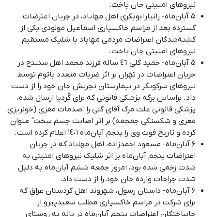
نیروهای امنیتی جان باخت.
۵ آبان‌ماه- زانیار ابوبکری اهل مهاباد، در جریان اعترضات
گسترده بعد از مراسم خاکسپاری اسماعیل مولودی یکی از
کشته‌شدگان اعتراضات مردمی مهاباد با شلیک مستقیم
نیروهای امنیتی جان باخت.
۵ آبان‌ماه- حمید گلی ٤٦ ساله فرزند محمد اهل سنندج در
جریان اعتراضات در تهران بر اثر ضربات متعدد باتوم توسط
نیروهای سرکوبگر در بیمارستان تجریش جان خود را از دست
داد. براساس برگه پزشکی قانونی که برای کُردپا ارسال شده،
پزشکی قانونی علت مرگ آقای گلی را "صدمات مغزی (خونریزی
مغزی و شکستگی جمجمه) بر اثر اصابت جسم سخت" عنوان
کرده و تاریخ فوت وی را پنجم آبان‌ماه ١٤٠١ اعلام کرده است
.
۶ آبان‌ماه- مسعود احمدزاده، اهل مهاباد که در جریان
اعتراضات پنجم آبان‌ماه بر اثر شلیک نیروهای امنیتی به
شدت زخمی شده بود، امروز جمعه ششم آبان‌ماه به دلیل
شدت جراحات وارده جان خود را از دست داد.
۶ آبان‌ماه- داستان رسول، شهروند اهل کردستان عراق که
برای شرکت در مراسم خاکسپاری مطلب سعیدپیرو از
جانباختگان اعتراضات پنجم آبان‌ماه در بانه به روستای