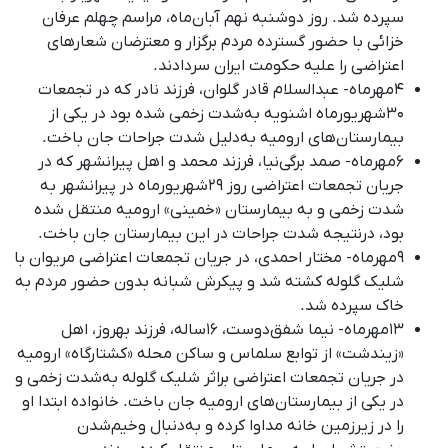
سپرده شد. روز دوشنبه نهم آبان‌ماه، مراسم چهلم عرفان
خزائی با حضور گسترده مردم برگزار و معترضان شعارهای
اعتراضی را علیه حکومت ایران سردادند.
۴مهرماه- عبدالسلام قادر گلوان، فرزند نادر که در تجمعات
۳۰شهریورماه اشنویه به‌شدت زخمی شده بود در یکی از
بیمارستان‌های ارومیه به‌دلیل شدت جراحات جان باخت.
۶مهرماه- صمد برگی‌نیا، فرزند محمد و اهل پیرانشهر که در
جریان تجمعات اعتراضی روز ۲۹شهریورماه در پیرانشهر به
شدت زخمی و به بیمارستان «خمینی» ارومیه منتقل شده
بود، درنتیجه شدت جراحات در این بیمارستان جان باخت.
۹مهرماه- مختار احمدی، در جریان تجمعات اعتراضی مریوان با
شلیک گلوله کشته شد و پیکرش شبانه بدون حضور مردم به
خاک سپرده شد.
۱۳مهرماه- نیما شفق‌دوست، ۱۶ساله، فرزند بهروز، اهل
«زیندشت» از توابع سلماس و ساکن محله «کشتارگاه» ارومیه
در جریان تجمعات اعتراضی براثر شلیک گلوله به‌شدت زخمی و
در یکی از بیمارستان‌های ارومیه جان باخت. خانواده ابتدا او
را در زیرزمین خانه مداوا کرده و به‌دنبال وخیم‌شدن