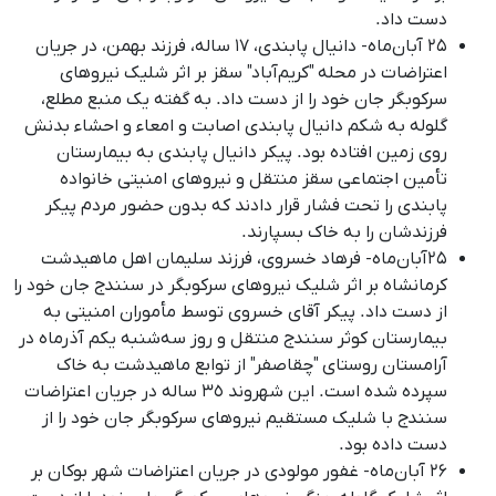
دست داد.
۲۵ آبان‌ماه- دانیال پابندی، ١٧ ساله، فرزند بهمن، در جریان
اعتراضات در محله "کریم‌آباد" سقز بر اثر شلیک نیروهای
سرکوبگر جان خود را از دست داد
.
به گفته یک منبع مطلع،
گلوله به شکم دانیال پابندی اصابت و امعاء و احشاء بدنش
روی زمین افتاده بود
.
پیکر دانیال پابندی به بیمارستان
تأمین اجتماعی سقز منتقل و نیروهای امنیتی خانواده
پابندی را تحت فشار قرار دادند که بدون حضور مردم پیکر
فرزندشان را به خاک بسپارند
.
۲۵آبان‌ماه- فرهاد خسروی، فرزند سلیمان اهل ماهیدشت
کرمانشاه بر اثر شلیک نیروهای سرکوبگر در سنندج جان خود را
از دست داد
.
پیکر آقای خسروی توسط مأموران امنیتی به
بیمارستان کوثر سنندج منتقل و روز سه‌شنبه یکم آذرماه در
آرامستان روستای "چقاصفر" از توابع ماهیدشت به خاک
سپرده شده است
.
این شهروند ٣٥ ساله در جریان اعتراضات
سنندج با شلیک مستقیم نیروهای سرکوبگر جان خود را از
دست داده بود
.
۲۶ آبان‌ماه- غفور مولودی در جریان اعتراضات شهر بوکان بر