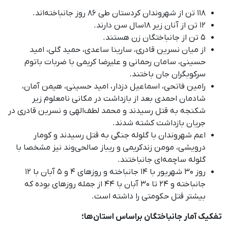
۱۱۸ تن از شهروندان کردستان طی ۸۶ روز جانباخته‌اند.
۱۲ تن از آنان زیر ۱۸سال سن دارند.
۵ تن از جانباختگان زن هستند.
از میان نسرین قادری، سارینا ساعدی، حمید گلی، امید
حسینی، سامان رحمانی و علیرضا کریمی با ضربات باتوم
سرکوبگران جان باختند.
رامین فاتحی، اسماعیل دزدار، امید حسینی، هیمن آمان،
شادمان احمدی بعد از بازداشت در مکانی نامعلوم زیر
شکنجه به قتل رسیدند و محمد لطف‌الهی و نسرین قادری در
جریان بازداشت کشته شدند.
اعم شهروندان با گلوله جنگی به قتل رسیدند و کومار
درویشی، مومن زندکریمی و ریباز صالحی‌وند نیز مشخصا با
گلوله ساچمه‌ای جانباختند.
روز ۳۰ شهریور با ۱۴ جانباخته و روزهای ۴ و ۵ آبان با ۱۲
جانباخته و ۲۴ تا ۳۰ آبان با ۴۴ از جمله روزهای بوده که
بیشتر قتل حکومتی را داشته است.
تفکیک آمار جانباختگان براساس استان‌ها؛