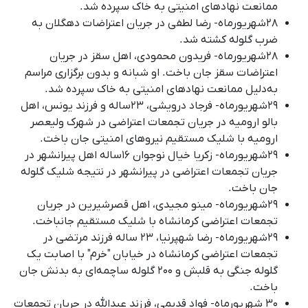
ممانعت نهادهای امنیتی به خاک سپرده شد.
۲۸شهریورماه- رضا لطفی در جریان اعتراضات دهگلان به
ضرب گلوله کشته شد.
۲۸شهریورماه- فریدون محمودی، اهل سقز در جریان
اعتراضات سقز جان باخت. او شبانه و بدون برگزاری مراسم
به‌دلیل ممانعت نهادهای امنیتی به خاک سپرده شد.
۲۹شهریورماه- فرجاد درویشی، ۲۳ساله و فرزند یونس، اهل
بالو ارومیه در جریان تجمعات اعتراضی در شهرک ولیعصر
ارومیه با شلیک مستقیم نیروهای امنیتی جان باخت.
۲۹شهریورماه- زکریا خیال نوجوان ۱۶ساله اهل پیرانشهر در
جریان تجمعات اعتراضی در پیرانشهر در نتیجه شلیک گلوله
جان باخت.
۲۹شهریورماه- مینو مجیدی، اهل قصرشیرین در جریان
تجمعات اعتراضی کرمانشاه با شلیک مستقیم جانباخت.
۲۹شهریورماه- رضا شهپرنیا، ٢٣ ساله فرزند مرتضی در
تجمعات اعتراضی کرمانشاه در خیابان "خرم" با اصابت یک
گلوله جنگی به قلبش و ۲۰۰ گلوله ساچمه‌ای به بدنش جان
باخت
.
۳۰ شهریورماه- فواد قدیمی، فرزند عبدالله در جریان تجمعات