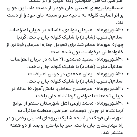
اعتراضی به قتل حکومتی ژینا امینی بر اثر شلیک
مستقیم نیروهای امنیتی جان خود را از دست داد. این جوان
بر اثر اصابت گلوله به ناحیه سر و سینه جان خود را از دست
داد.
۳۰شهریورماه- امیرعلی فولادی، ۱۶ساله در جریان اعتراضات
اسلام‌آبادغرب (شاباد) با شلیک گلوله جان باخت. کُردپا
چهارم مهرماه مطلع شد برای تحویل جنازه امیرعلی فولادی از
خانواده‌اش درخواست پول شده است.
۳۰شهریورماه- سعید محمدی، ۲۱ ساله در جریان اعتراضات
اسلام‌آبادغرب (شاباد) با شلیک گلوله جان باخت.
۳۰شهریورماه- ایمان محمدی در جریان اعتراضات
اسلام‌آبادغرب (شاباد) با شلیک گلوله جان باخت.
۳۰شهریورماه- امیرحسین بساطی، دانش‌آموز، ۱٥ ساله در
جریان تجمعات اعتراضی کرمانشاه جان باخت.
۳۰شهریورماه- محمد زارعی اهل شهرستان سنقر از توابع
کرمانشاه در جریان تجمعات اعتراضی منطقه «باقرآباد»
شهرستان قرچک در نتیجه شلیک نیروهای امنیتی زخمی و در
راه بیمارستان جان باخت. خبر جانباختن او بعد از دو هفته
منتشر شد.