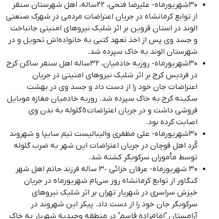
۳۰شهریورماه- علیرضا فتحی، ۲۲ساله، اهل شهرستان سنقر
از توابع کرمانشاه در جریان اعتراضات مردمی در شهرک صنعتی
الوند در استان قزوین بر اثر شلیک نیروهای امنیتی جانباخت
و جسد وی پس از اخذ تعهد کتبی به خانواده‌اش تحویل و در
شهرستان الوند به خاک سپرده شد.
۳۰شهریورماه- روزبه خادمیان، ۳۲ساله اهل سنقر ساکن کرج
در فردیس کرج بر اثر شلیک نیروهای امنیتی در جریان
اعتراضات جان خود را از دست داد و جسد وی در بهشت
سکینه کرج به خاک سپرده شد. روزبه خادمیان مغازه موبایل
فروشی داشت و در جریان اعتراضات ٥ گلوله به بدن وی
اصابت کرده بود.
۳۰شهریورماه- علی مظفری والیبالیست تیم سایپا و شهروند
کُرد اهل قوچان در جریان اعتراضات این شهر به ضرب گلوله
توسط مأموران سرکوبگر کشته شد.
۳۰ شهریورماه- عرفان خزائی ٣٠ ساله فرزند حاتم اهل شهر
کنگاور از توابع کرمانشاه روز سی‌ام شهریورماه در جریان
خیزش سراسری در شهریار تهران بر اثر شلیک نیروهای
سرکوبگر جان خود را از دست داد. پیکر این شهروند در
آرامستان "امام‌زاده قاسم" در منطقه وحیدیه شهریار به خاک