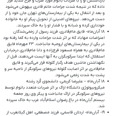
بازداشتش او را با ضربات باتوم مورد ضرب و جرح شدید قرار
دادە کە در نتیجە شدت جراحات خانم قادری بیهوش می‌شود
و بعد از انتقال به یکی از بیمارستان‌های تهران جان خود را از
دست می‌دهد. نیروهای امنیتی از تحویل پیکر او به خانواده
خودداری کرده و شبانه و با فشار او را به خاک سپردند.
۱۸ آبان‌ماه- فایق مام‌قادری، فرزند رسول از زخمی‌شدگان
اعتراضات مهاباد که بر اثر شدت جراحات وارده به کما رفته بود
در یکی از بیمارستان‌های ارومیه جانباخت
.
۲۳ مهرماه فایق
مام‌قادری به همراه مسعود فرج‌زاده و دانا مام‌قادری درخیابان
استقلال که ابتدا سرکوبگران به آنها ایست می‌دهند، قبل از
نگهداشتن ماشین هدف رگبار گلوله قرار می‌گیرند و فایق
مام‌قادری بر اثر اصابت گلوله نیروهای سرکوبگر از ناحیه سر و
پشت به شدت زخمی می‌شود
.
١٨ آبان‌ماه – علیرضا کریمی، دانشجوی کُرد رشته
میکروبیولوژی دانشگاه اراک بر اثر ضربات متعدد باتوم توسط
نیروهای سرکوبگر در اراک جانباخت و پیکر وی روز جمعه
بیستم آبان‌ماه در باغ رضوان اسلام‌آباد غرب به خاک سپرده
شد.
۱۹- آبان‌ماه- اردلان قاسمی، فرزند مصطفی، اهل گیلانغرب از