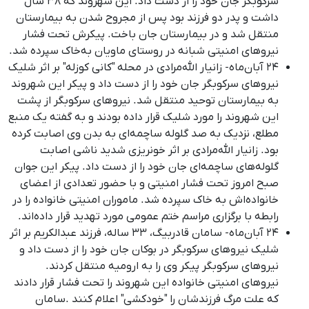
سرکوبگر جان خود را از دست داد. این شهروند که ۳۸ سال
داشت و پدر دو فرزند بود پس از مجروح شدن به بیمارستان
منتقل شد و در بیمارستان جان باخت. پیکرش تحت فشار
نیروهای امنیتی شبانه در روستای ماویان به‌خاک سپرده شد.
۲۴ آبان‌ماه- زانیار الله‌مرادی در محله "کانی کوزله" بر اثر شلیک
نیروهای سرکوبگر جان خود را از دست داد و پیکر این شهروند
به بیمارستان توحید منتقل شد. نیروهای سرکوبگر از پشت
این شهروند را مورد شلیک قرار داده بودند و به گفته یک منبع
مطلع، نزدیک به صد گلوله ساچمه‌ای به بدن وی اصابت کرده
بود. زانیار الله‌مرادی بر اثر خونریزی شدید ناشی اصابت
گلوله‌های ساچمه‌ای جان خود را از دست داد. پیکر این جوان
صبح امروز تحت فشار امنیتی و با حضور تعدادی از اعضای
خانواده‌اش به خاک سپرده شد. ماموران امنیتی خانواده را در
رابطه با برگزاری مراسم ختم عمومی مورد تهدید قرار داده‌اند
.
۲۴ آبان‌ماه- سامان قادربیگ، ٣٣ ساله، فرزند عبدالکریم بر اثر
شلیک نیروهای سرکوبگر در بوکان جان خود را از دست داد و
نیروهای سرکوبگر پیکر وی را به ارومیه منتقل کردند
.
نیروهای امنیتی خانواده این شهروند را تحت فشار قرار دادند
که علت مرگ فرزندشان را "خودکشی" اعلام کنند
.
سامان