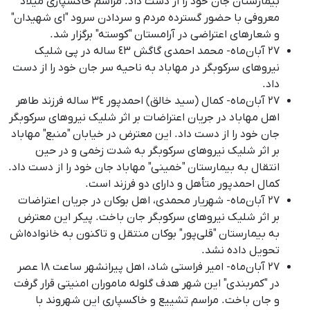
بیمارستان جان خود را از دست داد
.
مراسم خاکسپاری میلاد
معروفی با حضور گسترده مردم و سردادن سرود "ای شهیدان"
و شعارهای اعتراضی در آرامستان "کوسته" برگزار شد
.
۲۷ آبان‌ماه- محمد احمدی گاگش ٤٣ ساله در پی شلیک
نیروهای سرکوبگر در مهاباد به ناحیه سر جان خود را از دست
داد.
۲۷ آبان‌ماه- کمال (سید خالق) احمدپور ٣٤ سالە فرزند طاهر
اهل مهاباد در جریان اعتراضات بر اثر شلیک نیروهای سرکوبگر
جان خود را از دست داد
.
این معترض در خیابان "منبع" مهاباد
بر اثر شلیک نیروهای سرکوبگر به شدت زخمی و در حین
انتقال به بیمارستان "خمینی" مهاباد جان خود را از دست داد
.
کمال احمدپور متأهل و دارای دو فرزند است
.
۲۷ آبان‌ماه- شهریار محمدی، اهل بوکان در جریان اعتراضات
بر اثر شلیک نیروهای سرکوبگر جان باخت
.
پیکر این معترض
به بیمارستان "قلی‌پور" بوکان منتقل و تاکنون به خانواده‌اش
تحویل داده نشد
.
۲۷ آبان‌ماه- امیر فراستی شاد، اهل پیرانشهر ساعت ١٨ عصر
در "کمربندی" این شهر هدف گلوله ماموران امنیتی قرار گرفت
و جان باخت. مراسم تشییع و خاکسپاری این شهروند با