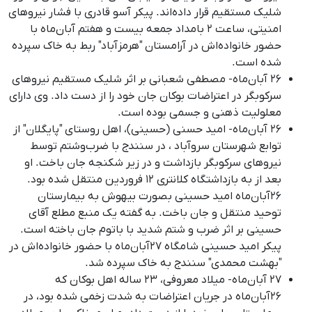
شلیک مستقیم قرار داده‌اند
.
پیکر آسو قادری با فشار نیروهای
امنیتی، ساعت ٢ بامداد جمعه بیست و هفتم آبان‌ماه با
حضور خانواده‌اش در آرامستان "هرمزآباد" ربط به خاک سپرده
شده است
.
۲۶ آبان‌ماه- مصطفی شعبانی بر اثر شلیک مستقیم نیروهای
سرکوبگر در اعتراضات بوکان جان خود را از دست داد. وی دارای
معلولیت ذهنی و جسمی بوده است
.
۲۶ آبان‌ماه- امید حسنی (حسینی)، اهل روستای "پایگلان" از
توابع شهرستان سروآباد ، در سنندج با ضرب‌وشتم توسط
نیروهای سرکوبگر بازداشت و در زیر شکنجه جان باخت
.
او
بعد از به بازداشتگاه کلانتری ١٢ فروردین منتقل شده بود
.
۲۶آبان‌ماه امید حسینی بصورت بیهوش به بیمارستان
توحید منتقل و جان باخت. به گفته یک منبع مطلع آقای
حسینی بر اثر ضرب و شتم شدید با باتوم جان باخته است
.
پیکر امید حسینی شامگاه ۲۷آبان‌ماه با حضور خانواده‌اش در
"بهشت محمدی" سنندج به خاک سپرده شد
.
۲۷ آبان‌ماه- میلاد معروفی، ٢٣ ساله اهل بوکان که
۲۶آبان‌ماه در جریان اعتراضات به شدت زخمی شده بود، در