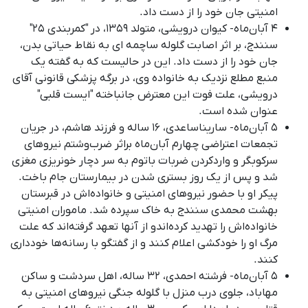
امنیتی جان خود را از دست داد.
۴ آبان‌ماه- کیوان درویشی، متولد ۱۳۵۹، در "کمربندی ۲۵"
سنندج، بر اثر اصابت گلوله ساچمه ای به نقاط حیاتی بدن،
جان خود را از دست داد. این در حالیست که به گفته یک
منبع مطلع نزدیک به خانواده وی، در برگه پزشکی قانونی آقای
درویشی، علت فوت این معترض جانباخته "ایست قلبی"
عنوان شده است.
۵ آبان‌ماه- ساریناساعدی، ۱۶ ساله و فرزند هاشم، در جریان
تجمعات اعتراضی چهارم آبان‌ماه براثر ضرب‌وشتم نیروهای
سرکوبگر و واردکردن ضربات باتوم به سر دچار خونریزی مغزی
شد و پس از یک روز بستری شدن در بیمارستان جام باخت.
پیکر او با حضور نیروهای امنیتی و خانواده‌اش در قبرستان
بهشت محمدی سنندج به خاک سپرده شد. ماموران امنیتی
خانواده‌اش را تهدید کرده‌اندو از آنها تعهد گرفته‌اند که علت
مرگ او را خودکشی اعلام کنند و از گفتگو با رسانه‌ها خودداری
کنند.
۵ آبان‌ماه- فرشته احمدی، ۳۲ ساله، اهل سردشت و ساکن
مهاباد، جلوی درب منزل با گلوله جنگی نیروهای امنیتی به