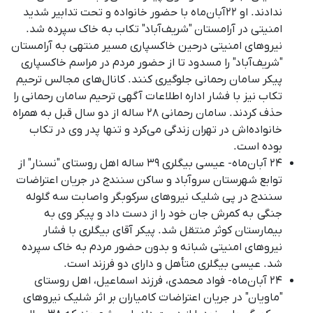
ندادند. او ۲۲آبان‌ماه با حضور خانواده و تحت تدابیر شدید
امنیتی در آرامستان "شریف‌آباد" تکاب به خاک سپرده شد.
نیروهای امنیتی درحین خاکسپاری مسیر منتهی به آرامستان
"شریف‌آباد" را مسدود تا از حضور مردم در مراسم خاکسپاری
پیکر سامان رحمانی جلوگیری کنند. کانال‌های مجالس ترحیم
تکاب نیز با فشار اداره اطلاعات آگهی ترحیم سامان رحمانی را
حذف کردند. سامان رحمانی ٢٨ ساله از دو سال قبل به همراه
خانواده‌اش در تهران زندگی می‌کرد و تنها پدر وی در تکاب
بوده است.
۲۴ آبان‌ماه- عیسی بیگلری ٣٩ ساله اهل روستای "نسنار" از
توابع شهرستان سروآباد و ساکن سنندج در جریان اعتراضات
سنندج در پی شلیک نیروهای سرکوبگر و اصابت سه گلوله
جنگی به کمرش جان خود را از دست داد و پیکر وی به
بیمارستان کوثر منتقل شد. پیکر آقای بیگلری با فشار
نیروهای امنیتی شبانه و بدون حضور مردم به خاک سپرده
شد. عیسی بیگلری متأهل و دارای دو فرزند است.
۲۴ آبان‌ماه- فواد محمدی، فرزند اسماعیل، اهل روستای
"ماویان" در جریان اعتراضات کامیاران بر اثر شلیک نیروهای