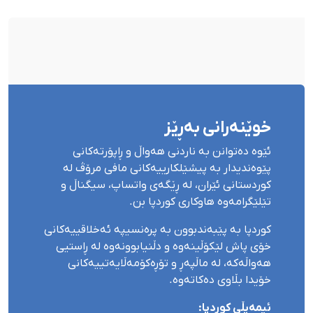
بۆ شەش کەس زیادی کرد
خوێنەرانی بەڕێز
ئێوە دەتوانن بە ناردنی هەواڵ و ڕاپۆرتەکانی
پێوەندیدار بە پیشێلکارییەکانی مافی مرۆڤ لە
کوردستانی ئێران، لە ڕێگەی واتساپ، سیگناڵ و
تێلێگرامەوە هاوکاری کوردپا بن.
کوردپا بە پێبەندبوون بە پرەنسیپە ئەخلاقییەکانی
خۆی پاش لێکۆڵینەوە و دڵنیابوونەوە لە ڕاستیی
هەواڵەکە، لە ماڵپەڕ و تۆڕەکۆمەڵایەتییەکانی
خۆیدا بڵاوی دەکاتەوە.
ئیمەیڵی کوردپا: