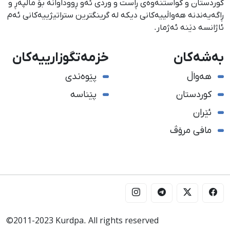
كوردستان و گواستنەوەی ڕاست و وردی ئەو ڕووداوانە بۆ ماڵپەڕ و
ڕاگەیەندنە هەواڵییەكانی دیكە لە گرینگترین ستراتیژییەكانی ئەم
ئاژانسە دێنە ئەژمار.
بەشەکان
خزمەتگوزارییەکان
هەواڵ
پێوەندی
کوردستان
پێناسە
ئێران
مافی مرۆڤ
©2011-2023 Kurdpa. All rights reserved