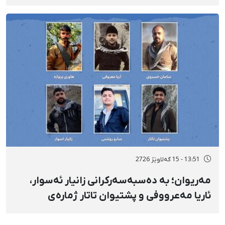
شوێنێکی ناڕوون
13:51 - 15 گەلاوێژ 2726
مەریوان؛ بە دەسبەسەرکرانی زانیار ئەسوار،
ئاریا مەعرووفی و پشتیوان تاتار ژمارەی
دەسبەسەرکراوانی سەرەڕۆیانە لە ئاوایی «نێ»