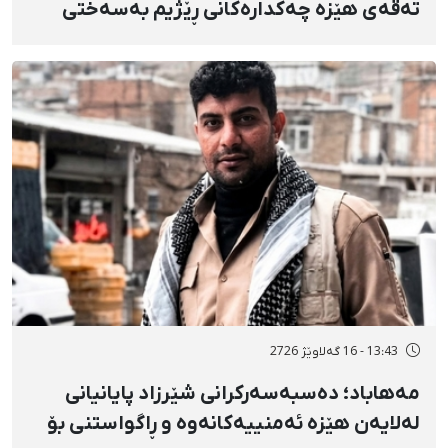
تەقەی هێزە چەکدارەکانی ڕێژیم بەسەختی
بریندار بوو
13:43 - 16 گەلاوێژ 2726
مەهاباد؛ دەسبەسەرکرانی شێرزاد پایانیانی
لەلایەن هێزە ئەمنییەکانەوە و ڕاگواستنی بۆ