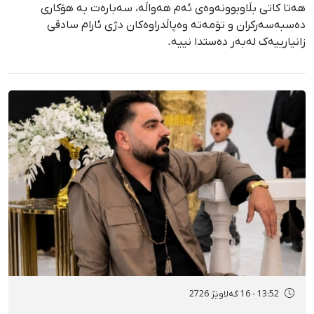
هەتا کاتی بڵاوبوونەوەی ئەم هەواڵە، سەبارەت بە هۆکاری
دەسبەسەرکران و تۆمەتە وەپاڵدراوەکان دژی ئارام سادقی
زانیارییەک لەبەر دەستدا نییە.
13:52 - 16 گەلاوێژ 2726