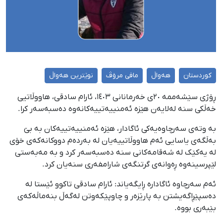
کوردستان
هەواڵ
مافی مرۆڤ
نوێترین هەواڵ
ڕۆژی سێشەممە ٢٠ی خەرمانانی ١٤٠٣، ئارام سادقی، هاووڵاتیی
خەڵکی سنە لەلایەن هێزە ئەمنییەتییەکانەوە دەسبەسەر کرا.
بە وتەی سەرچاوەیەکی ئاگادار، هێزە ئەمنییەتییەکان بە بێ
بەڵگەی یاسایی ئەم هاووڵاتییەیان لە بەردەم دووکانەکەی خۆی
لە یەکێک لە شەقامەکانی سنە دەسبەسەر کرد و بە مەبەستی
لێپرسینەوە ڕەوانەی گرتنگەی شارامفەری سنەیان کرد.
ئەم سەرچاوە ئاگادارە ڕایگەیاند: ئارام سادقی تاکوو ئێستا لە
دەسپێڕاگەیشتن بە پارێزەر و چاوپێکەوتن لەگەڵ بنەماڵەکەی
بێبەری بووە.