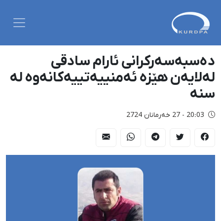
دەسبەسەرکرانی ئارام سادقی
لەلایەن هێزە ئەمنییەتییەکانەوە لە
سنە
20:03 - 27 خەرمانان 2724