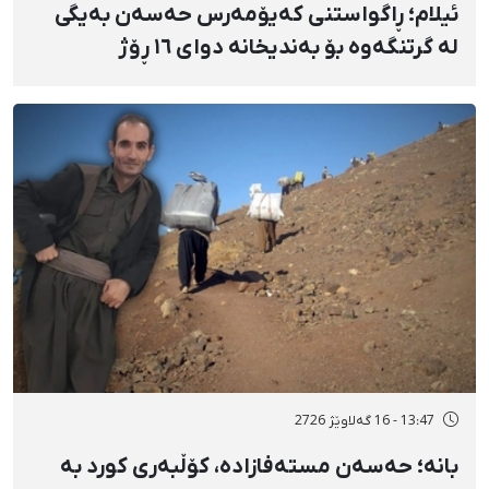
ئیلام؛ ڕاگواستنی کەیۆمەرس حەسەن بەیگی
لە گرتنگەوە بۆ بەندیخانە دوای ١٦ ڕۆژ
دەسبەسەرکرانی سەرەڕۆیانە و توندوتیژانە
13:47 - 16 گەلاوێژ 2726
بانه؛ حەسەن مستەفازادە، کۆڵبەری کورد بە