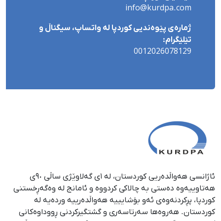
info@kurdpa.com
ژمارەی پێوەندیی کوردپا لە واتساپ، سیگناڵ و
تێلێگرام:
0012026078129
ئاژانسی هەواڵدەریی کوردستان، لە ١ی گەلاوێژی ساڵی ٩٠ی
هەتاوییەوە دەستی بە چالاکی کردووە و ئامانج لە وەگەڕخستنی
كوردپا، پڕكردنەوەی ئەو بۆشایییە هەواڵدەرییە وردەیە لە
كوردستان. هەروەها سەرتاسەری و گشتگیركردنی ڕووداوەكانی