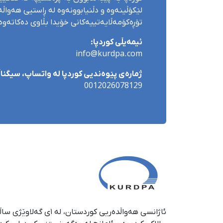
لێکۆڵینەوە و دڵنیابوونەوە لە ڕاستیی هەواڵەک
تۆڕەکۆمەڵایەتییەکانی خۆیدا بڵاوی دەکاتەوە
ئیمەیڵی کوردپا:
info@kurdpa.com
ژمارەی پێوەندیی کوردپا لە واتساپ، سیگناڵ 
0012026078129