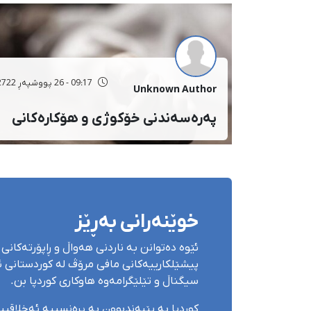
09:17 - 26 پووشپەڕ 2722
Unknown Author
پەرەسەندنی خۆکوژی و هۆکارەکانی
خوێنەرانی بەڕێز
ئێوە دەتوانن بە ناردنی هەواڵ و ڕاپۆرتەکانی 
پیشێلکارییەکانی مافی مرۆڤ لە کوردستانی ئێ
سیگناڵ و تێلێگرامەوە هاوکاری کوردپا بن.
کوردپا بە پێبەندبوون بە پرەنسیپە ئەخلاقی