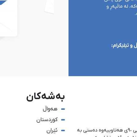
ە، لە ماڵپەڕ و
.
و تێلێگرام:
بەشەکان
هەواڵ
کوردستان
ئێران
ئاژانسی هەواڵدەریی کوردستان، لە ١ی گەلاوێژی ساڵی ٩٠ی هەتاوییەوە دەستی بە