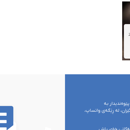
پێوەندیدار بە
ران، لە ڕێگەی واتساپ،
یەکانی خۆی پاش