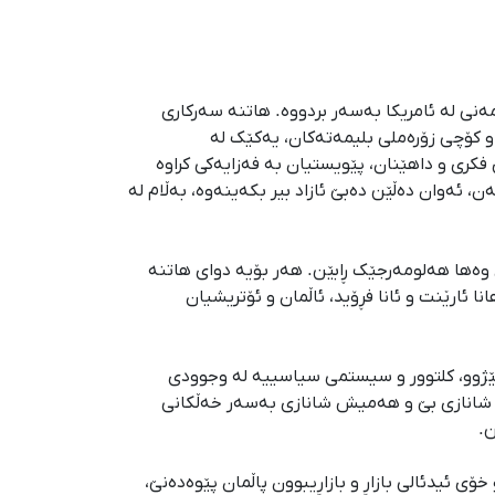
اتری تەمەنی لە ئامریکا بەسەر بردووە. هاتنە سەرکاری
و کۆچی زۆرەملی بلیمەتەکان، یەکێک لە
فکری و داهێنان، پێویستیان بە فەزایەکی کراوە
، ئەوان دەڵێن دەبێ ئازاد بیر بکەینەوە، بەڵام لە
وەها هەلومەرجێک ڕابێن. هەر بۆیە دوای هاتنە
 ئارێنت و ئانا فڕۆید، ئاڵمان و ئۆتریشیان
مێژوو، کلتوور و سیستمی سیاسییە لە وجوودی
ەی شانازی بێ و هەمیش شانازی بەسەر خەڵکانی
ن.
ی ئیدئالی بازاڕ و بازاڕیبوون پاڵمان پێوەدەنێ،