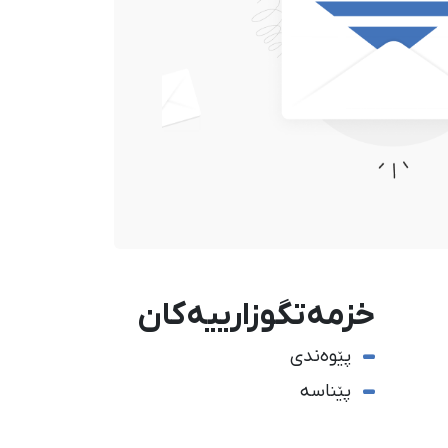
خزمەتگوزارییەکان
پێوەندی
پێناسە