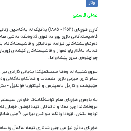
وتار
عەلی قاسمی
کاڕن هۆڕنای (۱۹٥۲ - ۱۸۸٥) یەک
فاشیستەکانی نازی بوو بە هۆی ئەوەیکە بەشی هەرە 
دەرهاویشتەکانی نیزامە توتالیتێر و فاشیستەکانە، ب
هەیە، بەڵام پاوانخواز و فاشیستەکان کێشەی زۆریان 
چواچێوەی بیری پێشەوادا.
سرووشتییە لە وەها سیستمێکدا بەیانی ئازادی بیر 
سەر کاری حیزبی نازی، بلیمەت و هەڵکەوتەگەلی وەک زی
جێهێشت و کاڕێڵ یاسپێرس و ڤیکتۆریا فڕانکێڵ - یش 
بە باوەڕی هۆڕنای هەر کۆمەڵگایەک خاوەن سیستم و 
مرۆڤەکاندا چێ دەکا و تاکەکان تێدەکۆشن خۆیان لە
ترەوە بکەن. لێرەدا ڕەنگە بتوانین نیزامی \"جێی شان
هۆڕنای دەڵێ نیزامی جێی شانازی ئێمە لەگەڵ ڕەسەندا