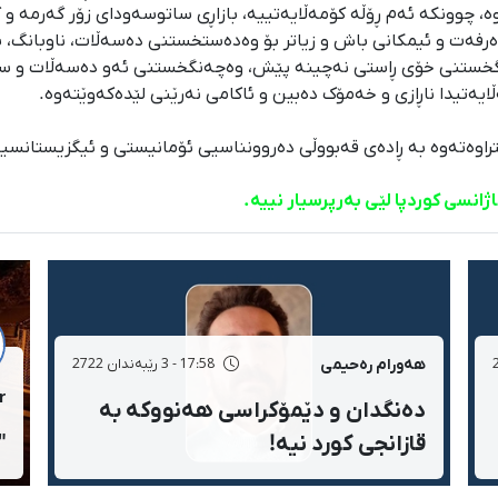
وە، چوونکە ئەم ڕۆڵە کۆمەڵایەتییە، بازاڕی ساتوسەودای زۆر گەرمە و
 دەرفەت و ئیمکانی باش و زیاتر بۆ وەدەستخستنی دەسەڵات، ناوبان
خستنی خۆی ڕاستی نەچینە پێش، وەچەنگخستنی ئەو دەسەڵات و سامان 
یەتیدا ناڕازی و خەمۆک دەبین و ئاکامی نەرێنی لێدەکەوێتەوە.
اوەتەوە بە ڕادەی قەبووڵی دەروونناسیی ئۆمانیستی و ئیگزیستانسیاڵ
انسی کوردپا لێی بەرپرسیار نییە.
هەورام رەحیمی
17:58 - 3 رێبەندان 2722
r
دەنگدان و دێمۆکراسی هەنووکە بە
قازانجی کورد نیە!
"