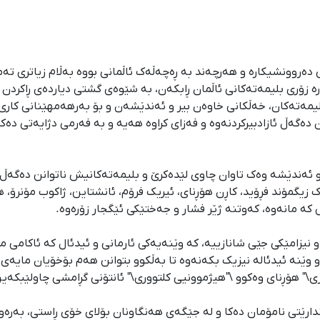
ێک لە یەکەمین ژنانی دەروونشیکارە و هەرچەند بە ڕەچەڵەک ئاڵمانی بووە بەڵام زی
زۆری بلیمەتەکانی ئاڵمان ڕابکەن، بە شێوەی گشتی دیاردەی ڕاکردن 
لیمەتەکان، خەڵکانی خاوەن بیر و ئەندێشەن و بۆ بەرهەمهێنانی کاری 
دەگەڵ ئازادبیرکردنەوە و فەزای کراوە هەیە و بە فەرمی دژایەتی دەکەن
و ئەندێشە وەک تاوان چاوی لێدەکرێ و بلیمەتەکانیش ناتوانن دەگەڵ 
گمۆند فڕۆید، کاڕن هۆڕنای، ئیریک فرۆم، ئانشتاین، ژاکوب مۆنرۆ، هانا
کە مانەوە، کەوتنە ژێر فشار و جەختێکی ئێگجار زۆرەوە.
نیزامێکی جێی شانازییە، کە وێنەیەکی ئارمانی و ئیدئال کە ئاکامی 
و وێنە ئیدئالە نیزیک بکەنەوە تا بەڵکوو بتوانن هەم بۆخۆیان مای
ازی\" هۆڕنای وەکوو \"هیژموونیی کلتووری\" ئانتۆنی گڕامشی چاولێبکەی
رێتی نامۆمان دەکا و لە جێگەی هەنگاونان بۆلای خۆی ڕاستی، بەرەو خۆ