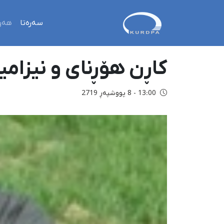
سەرەتا
هەو
کاڕن هۆڕنای و نیزام
13:00 - 8 پووشپەڕ 2719