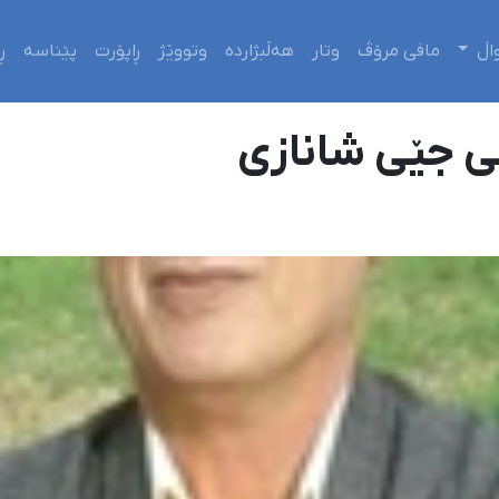
اڵ
مافی مرۆڤ
وتار
هەڵبژاردە
وتووێژ
ڕاپۆرت
پێناسە
ڕ
یی جێی شانازی