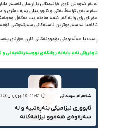
لەبەر ئەوەش ناوی خۆئیدئالی بازاڕیمان لەسەر دانا
سەرمایەی کۆمەڵایەتی و ئابوورییان پەرە دەگرێ و
هۆڕنای ڕای وایە گەر ئێمە هاوتەریب دەگەڵ وەچەنگ
ئاکامدا لە سەرووترین ئاستەکانی سەرکەوتنی کۆمەڵا
ڕاست یا هەڵەبوونی بۆچوونەکانی کاڕن هۆڕنای بەستر
ناوەرۆکی ئەم بابەتە روانگەی نووسەرەکەیەتی و ئاژ
شەهرام سوبحانی
11:47 - 13 جۆزەردان 2723
ئابووری نیزامێکی بنەڕەتییە و لە
سەرەوەی هەموو نیزامەکانە