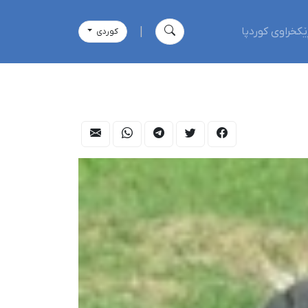
ێکخراوی کوردپا
|
كوردی