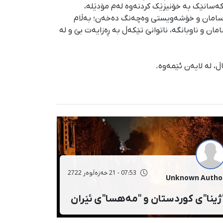
 کەسانێک بە خۆنیزێک کردنەوە لەم مۆدێلە،
گ، سامان و خۆشەویستی وەچەنگ دەخەن؛ بەڵام
و ناوبانگە، ناتوانێ تێکەڵ بە ڕەزایەت بێ و لە
، لە لایەن ئێمەوە.
07:53 - 21 خەزەڵوەر 2722
Unknown Autho
ژینا"ی کوردستان و "مەهسا"ی ئێران