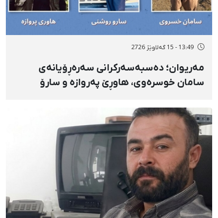
13:49 - 15 گەلاوێژ 2726
مەریوان؛ دەسبەسەرکرانی سەرەڕۆیانەی
سامان خوسرەوی، هاوڕێ پەروازە و سارۆ
ڕەوشەنی لەلایەن هێزە ئەمنییەکان و
گواستنەوەیان بۆ شوێنێکی نادیار