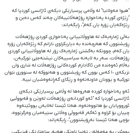
"هیوا مەولانیا" لە وڵامی پرسیارێکی دیکەی ئاژانسی کوردپا کە
"ڕێژەی کوردە پەناخوازە ڕۆژهەڵاتییەکان چەند کەس دەبن و
ڕێژەکەیان زۆرە یان کەم"، ڕایگەیاند:
بەڵی ژمارەیەک لە هاووڵاتییانی پەناخوازی کوردی ڕۆژهەڵات
ڕۆیشتوون کە هەرچەندە بە دیاریکراوی نازانم کە ڕێژەکەیان زۆرە
یان کەم، چوونکە بەگشتی ژمارەیەک زۆر لە هاووڵاتییانی کوردی
ڕۆژهەڵات، سەر بە لایەنە سیاسییەکان نیشتەجێی تورکیەن،
بەڵام ئەوەندە من ئاگادارم کوردەکانی ڕۆژهەڵات لە شاری وان
نزیکەی ١٠ کەس بوون کە ڕۆیشتوون و هەنووکە لە سنووری نێوان
تورکیە و یوونان ماونەتەوە و ڕێگای گەڕانەوەشیان نییە.
ئەو پەناخوازە کوردە هەروەها لە وڵامی پرسیارێکی دیکەی
ئاژانسی کوردپا کە "ئەو کوردانەی ڕۆژهەڵات لەوێن و قەبووڵیی
ئورووپایان بۆ هاتووەتەوە، هەتا ئێستا لەلایەن یووئێنەوە
چییان بۆ کراوە و ئەگەر قەبووڵی وەڵاتی سێیەمیان وەرگرتووە،
بۆچی هەتا ئێستا نەڕۆیشتوون"، ڕایگەیاند:
یووئێن بە عەمەلەن تەنیا ناوێکی هەیە، ساختارێکی فیزیكیی