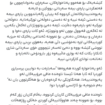
کێشەیەک بۆ هەموو پەناخوازەکان، سەرەڕای بەدواداچوون بۆ
قەتعکردنی پارەی بیمە سەردانی یووئێن و لایەنە
پەیوەندییدارەکانمان کردووە کە پێیان ڕاگەیاندووین پارەی بیمە
بە دەستی ئێمە نییە و لە دەستی دەوڵەتی تورکیەدایە. دەوڵەتی
تورکیە لەو بارەیەوە دەڵێت، ئێمە دەبێ وتووێژتان لەگەڵ بکەین،
لە ئەگەری قەبووڵ بوون لەو وتووێژە، ئەو کات پارەی دەوا و
دەرمان و بیمەتان دەدەن. بۆ نموونە ئەندامی یەکێک لە حیزبە
کوردییەکانی لێرە نەخۆشیی دڵی هەیە، بەهۆی بڕینی پارەی بیمە
تووشی کێشە بووە و دەبێ لەسەر تێچووی خۆی سەردانی شاری
ئانکارا بکات کە لە بواری ماڵییەوە زۆر بارودۆخی نالەبارە و
تەنانەت توانای کارکردنی نییە.
ئەو پەناخوازە کوردە هەروەها "سەبارەت بە دوایین پرسیاری
کوردپا کە ئایا هەتا ئێستا ناوەندە مافی مرۆییەکان لەو
پەیوەندییەدا، هەنگاوێکی بە کردەوەیان بۆ هەڵگرتوون یان نە"
بەم شێوەیە بۆ ئاژانسی کوردپا دوا:
ناوەندە مافی مرۆییەکان کاریان کردووە، بەڵام کاریان زۆر کەم
بووە، بۆ نموونە چەند هاووڵاتییەکی کوردی خەڵکی ڕۆژهەڵات