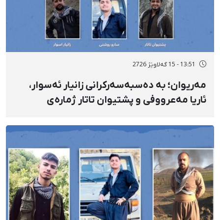
13:51 - 15 گەلاوێژ 2726
مەریوان؛ بە دەسبەسەرکرانی زانیار ئەسوار،
ئاریا مەعرووفی و پشتیوان تاتار ژمارەی
دەسبەسەرکراوانی سەرەڕۆیانە لە ئاوایی «نێ»
بۆ شەش کەس زیادی کرد