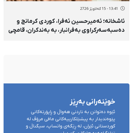
13:41 - 15 گەلاوێژ 2726
ئاشخانە؛ ئەمیرحسین ئەفرا، کوردی کرمانج و
دەسبەسەرکراوی بەفرانبار، بە بەندکران، قامچی
و پێبژاردنی نەختی سزا درا
خوێنەرانی بەڕێز
ئێوە دەتوانن بە ناردنی هەواڵ و ڕاپۆرتەکانی
پێوەندیدار بە پیشێلکارییەکانی مافی مرۆڤ لە
کوردستانی ئێران، لە ڕێگەی واتساپ، سیگناڵ و