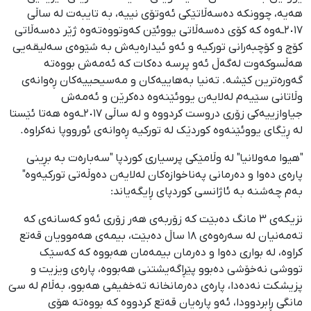
هەیە، چوونکە دەسەڵاتێکی ئەوتۆی نییە، بە تایبەت لە ساڵی
٢٠١٧ـەوە کە کۆی دەسەڵاتی یووئێن کەوتووەتەوە ژێر دەسەڵاتی
کۆچ و کۆچبەرانی تورکیە و ئەو ئیدارەیەش بە شێوەی سەلیقەیی
هەڵسوکەوت لەگەڵ ئەو پرسە دەکات کە ئەمەش بووەتە
گەورەترین کێشە. تەنیا بەهاییەکان و مەسیحییەکان ڕەوانەی
وڵاتانی سێیەم لەلایەن یووئێنەوە دەکرێن و ئەمەش
جیاوازییەکی زۆری دروست کردووە و لە ساڵی ٢٠١٧ـەوە هەتا ئێستا
لە ڕێگای یووئێنەوە کوردێک لە تورکیە ڕەوانەی ئورووپا نەکراوە.
"هیوا مەولانیا" لە وڵامێکی پرسیاری کوردپا "سەبارەت بە بڕینی
پارەی دەوا و دەرمانی پەناخوازەکان لەلایەن دەوڵەتی تورکیەوە"
بەم چەشنە بە ئاژانسی کوردپای ڕایگەیاند:
نزیکەی ٣ مانگ دەبێت کە زۆربەی هەر زۆری ئەو کەسانەی کە
تەمەنیان لە سەرەوەی ١٨ ساڵ دەبێت، بیمەی هەموویان قەتع
کراوە، لە بواری دەوا و دەرمان بیمەمان هەبووە کە کەسێک
تووشی نەخۆشی دەبوو پێڕاگەیشتنی هەبووە، پارەی ویزیت و
پزیشکت نەدەدا، پارەی دەرمانخانە تەخفیفی هەبوو، بەڵام لە سێ
مانگی ڕابردوودا، ئەو پارەیان قەتع کردووە کە بووەتە هۆی