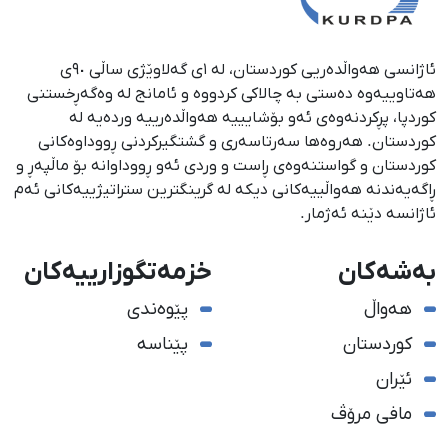
ئاژانسی هەواڵدەریی کوردستان، لە ١ی گەلاوێژی ساڵی ٩٠ی
هەتاوییەوە دەستی بە چالاکی کردووە و ئامانج لە وەگەڕخستنی
كوردپا، پڕكردنەوەی ئەو بۆشایییە هەواڵدەرییە وردەیە لە
كوردستان. هەروەها سەرتاسەری و گشتگیركردنی ڕووداوەكانی
كوردستان و گواستنەوەی ڕاست و وردی ئەو ڕووداوانە بۆ ماڵپەڕ و
ڕاگەیەندنە هەواڵییەكانی دیكە لە گرینگترین ستراتیژییەكانی ئەم
ئاژانسە دێنە ئەژمار.
بەشەکان
خزمەتگوزارییەکان
هەواڵ
پێوەندی
کوردستان
پێناسە
ئێران
مافی مرۆڤ