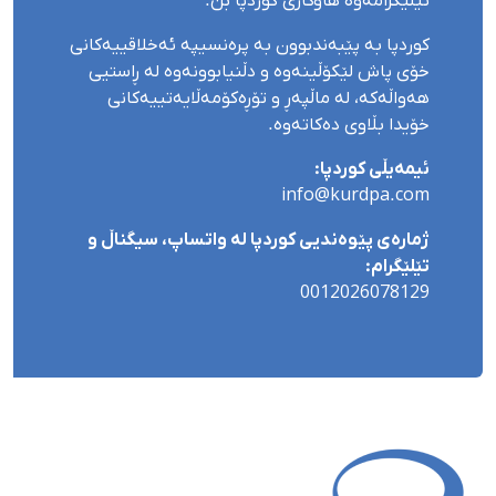
تێلێگرامەوە هاوکاری کوردپا بن.
کوردپا بە پێبەندبوون بە پرەنسیپە ئەخلاقییەکانی
خۆی پاش لێکۆڵینەوە و دڵنیابوونەوە لە ڕاستیی
هەواڵەکە، لە ماڵپەڕ و تۆڕەکۆمەڵایەتییەکانی
خۆیدا بڵاوی دەکاتەوە.
ئیمەیڵی کوردپا:
info@kurdpa.com
ژمارەی پێوەندیی کوردپا لە واتساپ، سیگناڵ و
تێلێگرام:
0012026078129