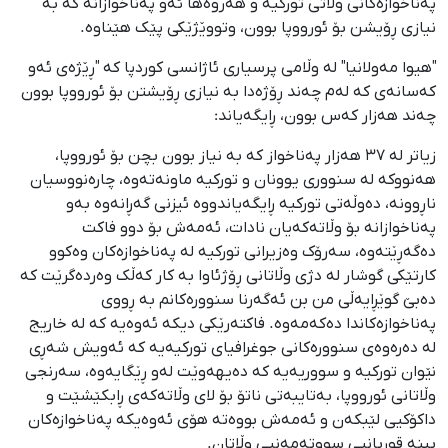
پەناخوازەکانی وڵاتی تورکیە و هەروەها ئەو پەناخوازانە کە بە
نیازی ڕۆیشن بۆ ئورووپا بوون، وتووێژێکی پێک هێناوە.
"هیوا مەولانیا" لە وڵامی پرسیاری ئاژانسی کوردپا کە "ڕێژەی ئەو
کەسانەی کە لەم چەند ڕۆژەدا بە نیازی ڕۆیشتن بۆ ئورووپا بوون
چەند هەزار کەس بوون، ڕایگەیاند:
زیاتر لە ٣٧ هەزار پەناخواز کە بە نیاز بوون بچن بۆ ئورووپا،
هەنووکە لە سنووری یوونان و تورکیە ماونەتەوە، چارەنووسیان
ناڕوونە، دەوڵەتی تورکیە ڕایگەیاندووە ئیزنی گەڕانەوە بەو
پەناخوازانە بۆ وڵاتەکەیان نادات، ئەمەش بۆ دوو فاکت
دەگەڕێتەوە، سەرۆک وەزیرانی تورکیە لە پەناخوازەکان وەکوو
کارتێکی گوشار لە دژی وڵاتانی ڕۆژئاوا بە کار کەڵک وەردەگرێت کە
دەبێ گوێڕایەڵی من بن ئەگەرنا سنوورەکانم بە ڕووی
پەناخوازەکاندا دەکەمەوە. فاکتەرێکی دیکە ئەوەیە کە لە خاریج
لە دەرەوەی سنوورەکانی جوغرافیای تورکیەیە کە ئەویش شەڕی
نێوان تورکیە و سووریەیە کە دەیهەوێت لەو ڕێگایەوە، سەرنجی
وڵاتانی ئورووپا، بەتایبەتی ناتۆ بۆ لای وڵاتەکەی ڕابکێشێت و
داکۆکیی لێبکەن و ئەمەش بووەتە هۆی ئەوەیکە پەناخوازەکان
ببنە قوربانیی سووتەمەنیی وڵاتان.