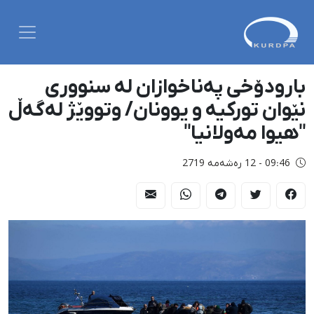
بارودۆخی پەناخوازان لە سنووری
نێوان تورکیە و یوونان/ وتووێژ لەگەڵ
"هیوا مەولانیا"
09:46 - 12 رەشەمه 2719