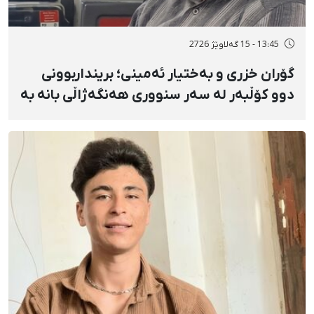
13:45 - 15 گەلاوێژ 2726
گۆران خزری و بەختیار ئەمینی؛ برینداربوونی
دوو کۆڵبەر لە سەر سنووری هەنگەژاڵی بانه بە
تەقەی ڕاستەوخۆی هێزە سەربازییەکان و
تەقینەوەی مین