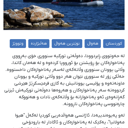
کوردستان
هەواڵ
نوێترین هەواڵ
هەڵبژاردە
وتووێژ
لە حەوتووی ڕابردوودا، دەوڵەتی تورکیە سنووری خۆی بەڕووی
پەناخوازەکان بۆ ڕۆیشتن بۆ ئورووپا کردەوە و لە هەمان کاتدا،
وڵاتی یوونان سنووری وڵاتەکەی لەسەر پەناخوازەکان داخستووە.
خەڵکی زۆر لە سنووری نێوان هەر دوو وڵاتی تورکیە و یوونان
ماونەتەوە و پۆلیسی یوونانیش بە گازی فرمێسکڕێژ هێرشی
کردووەتە سەر پەناخوازەکان و هەروەها دەوڵەتی تورکیەش ئیزنی
گەڕانەوەی ئەو پەناخوازانە بۆ وڵاتەکەی نادات و هەنووکە
چارەنووسی پەناخوازەکان ناڕوونە.
لەو پەیوەندییەدا، ئاژانسی هەواڵدەریی کوردپا لەگەڵ "هیوا
مەولانیا"، یەکێک لە پەناخوازەکان و ئاگادار لە بارودۆخی