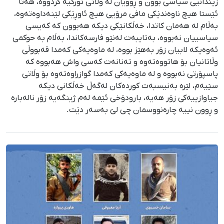
زیندانیی سیاسی بوون و ڕوویان لە وڵاتی تورکیە کردووە، هەتا
ئێستا هیچ ناوەندێکی مافی مرۆیی هیچ ئاوڕێکی لێنەداوەتەوە،
بەڵام لە هەمان کاتدا، خەڵکانێکی دیکە هەبوون کە کەیسی
سیاسییان نەبووە، بەتایبەت لەنێو فارسەکاندا، بەڵام بە حوکمی
ئەوەیکە لابیان زۆر بەهێز بووە، لە ماوەیەكی کەمدا قەبووڵی
وڵاتانیان بۆ هاتووەتەوە و تەنانەت کەسی واش هەبووە کە
پاسپۆرتی نەبووە و لە ماوەیەکی کەمدا گوازراوەتەوە بۆ وڵاتی
سێیەم، لێرە بەنیسبەت کوردەکان لەگەڵ خەڵکانی دیکە
جیاوازییەکی زۆر هەیە، بارودۆخی ئێمە لەم ژینگەیە زۆر نالەبارە
و ڕوون نییە چارەنووسمان چی لێ بەسەر دێت.