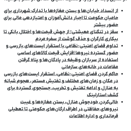
از انسداد خیابان‌ها و بستن مغازه‌ها با تدارک شهرداری برای
حامیان حکومت تا اجبار دانش‌آموزان و امتیازدهی مالی برای
حضور بیشتر
سقز در تنگنای معیشتی؛ از جهش قیمت‌ها و اختلال بانکی تا
بیکاری کارگران و حذف گوشت از سفره مردم
تداوم فضای امنیتی-نظامی با استقرار ایست‌های بازرسی و
حضور گسترده نیروها افزایش قیمت کالاهای اساسی
استفاده از سربازان وظیفه در پادگان‌ها و پناه گرفتن
مقامات در خانه‌های سازمانی
حاکم کردن فضای امنیتی-نظامی، استقرار ایست‌های بازرسی
در مکان و زمان‌های مختلف و تفتیش مستمر، هجوم شبانه
به منازل و ادامه تفتیش و تخریب، جستجوی گسترده برای
کشف استارلینک
خالی‌کردن خودجوش منازل، بستن مغازه‌ها و غیبت
نیروهای حفاظتی در اطراف ارگان‌های حکومتی تا تعطیلی
فرمانداری و اداره اطلاعات