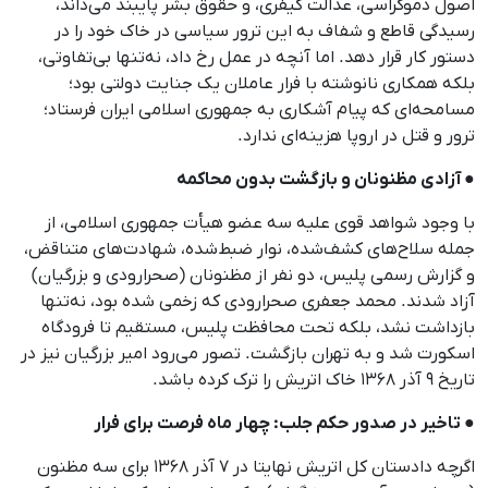
اصول دموکراسی، عدالت کیفری، و حقوق بشر پایبند می‌داند،
رسیدگی قاطع و شفاف به این ترور سیاسی در خاک خود را در
دستور کار قرار دهد. اما آنچه در عمل رخ داد، نه‌تنها بی‌تفاوتی،
بلکه همکاری نانوشته با فرار عاملان یک جنایت دولتی بود؛
مسامحه‌ای که پیام آشکاری به جمهوری اسلامی ایران فرستاد؛
ترور و قتل در اروپا هزینه‌ای ندارد.
● آزادی مظنونان و بازگشت بدون محاکمه
با وجود شواهد قوی علیه سه عضو هیأت جمهوری اسلامی، از
جمله سلاح‌های کشف‌شده، نوار ضبط‌شده، شهادت‌های متناقض،
و گزارش رسمی پلیس، دو نفر از مظنونان (صحرارودی و بزرگیان)
آزاد شدند. محمد جعفری صحرارودی که زخمی شده بود، نه‌تنها
بازداشت نشد، بلکه تحت محافظت پلیس، مستقیم تا فرودگاه
اسکورت شد و به تهران بازگشت. تصور می‌رود امیر بزرگیان نیز در
تاریخ ۹ آذر ۱۳۶۸ خاک اتریش را ترک کرده باشد.
● تاخیر در صدور حکم جلب: چهار ماه فرصت برای فرار
اگرچه دادستان کل اتریش نهایتا در ۷ آذر ۱۳۶۸ برای سه مظنون