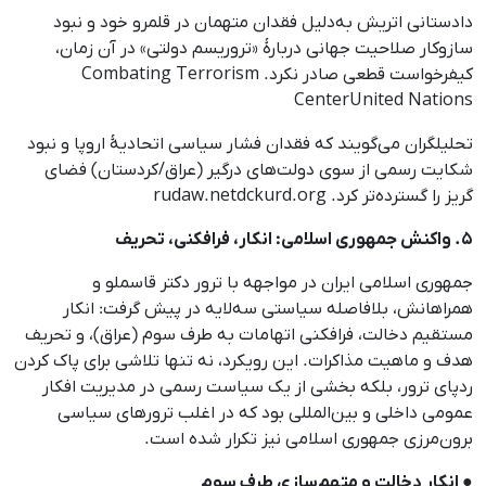
دادستانی اتریش به‌دلیل فقدان متهمان در قلمرو خود و نبود
سازوکار صلاحیت جهانی دربارهٔ «تروریسم دولتی» در آن زمان،
کیفرخواست قطعی صادر نکرد. Combating Terrorism
CenterUnited Nations
تحلیلگران می‌گویند که فقدان فشار سیاسی اتحادیهٔ اروپا و نبود
شکایت رسمی از سوی دولت‌های درگیر (عراق/کردستان) فضای
گریز را گسترده‌تر کرد. rudaw.netdckurd.org
۵. واکنش جمهوری اسلامی: انکار، فرافکنی، تحریف
جمهوری اسلامی ایران در مواجهه با ترور دکتر قاسملو و
همراهانش، بلافاصله سیاستی سه‌لایه در پیش گرفت: انکار
مستقیم دخالت، فرافکنی اتهامات به طرف سوم (عراق)، و تحریف
هدف و ماهیت مذاکرات. این رویکرد، نه تنها تلاشی برای پاک کردن
ردپای ترور، بلکه بخشی از یک سیاست رسمی در مدیریت افکار
عمومی داخلی و بین‌المللی بود که در اغلب ترورهای سیاسی
برون‌مرزی جمهوری اسلامی نیز تکرار شده است.
● انکار دخالت و متهم‌سازی طرف سوم