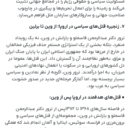
مسئولیت سیاسی و حقوقی رژیم را در مجامع جهانی تثبیت
می‌کند و زمینه را برای اعمال تحریم‌ها و پیگیری در چارچوب
صلاحیت جهانی و سازوکارهای سازمان ملل فراهم می‌سازد.
۷. زنجیره قتل‌های سیاسی در اروپا؛ از وین تا برلین
ترور دکتر عبدالرحمن قاسملو و یارانش در وین، نه یک رویداد
منفرد، بلکه بخشی از یک استراتژی مستمرِ حذف فیزیکی مخالفان
در خارج از مرزها بود که جمهوری اسلامی ایران با پایان جنگ ایران
و عراق، به‌طور نظام‌مند آن را گسترش داد. این قتل‌ها، عموما در
دل کشورهای اروپایی و در سکوت یا انفعال نهادهای امنیتی
میزبان، به اجرا درآمدند. ترور وین، اگرچه از نظر نمادین و سیاسی
بسیار برجسته بود، اما آغازگر مرحله‌ای جدید در صدور خشونت
سیاسی به غرب بود.
● قتل‌های هدفمند در اروپا پس از وین:
در فاصله سال‌های ۱۳۶۸ تا ۱۳۷۲پس از ترور دکتر عبدالرحمن
قاسملو و یارانش در وین،، مجموعه‌ای از قتل‌های سیاسی و
برون‌مرزی در فرانسه، سوئیس، ایتالیا و آلمان انجام شد که همگی