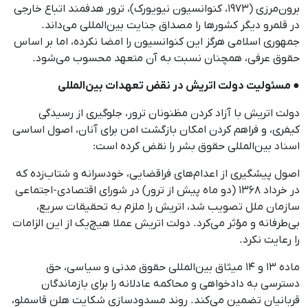
برون‌مرزی (۱۹۷۳، کنوانسیون نیویورک)، ترور هدفمند اتباع خارجی
در قلمرو دیگر کشورها را مصداق جنایت بین‌المللی می‌داند.
جمهوری اسلامی هرگز این کنوانسیون را امضا نکرده، اما بر اساس
حقوق عرفی، همچنان نسبت به آن متعهد محسوب می‌شود.
● مسئولیت دولت اتریش در نقض تعهدات بین‌المللی
دولت اتریش با آزاد کردن مظنونان ترور، جلوگیری از رسیدگی
کیفری، و فراهم کردن امکان بازگشت امن برای آنان، اصول اساسی
اسناد بین‌المللی حقوق بشر را نقض کرده است:
اصول پیشگیری از اعدام‌های فراقضایی، خودسرانه و شتاب‌زده که
در خرداد ۱۳۶۸ (دو ماه پیش از ترور) در شورای اقتصادی-اجتماعی
سازمان ملل تصویب شد، اتریش را ملزم به تحقیقات سریع،
بی‌طرفانه و مؤثر می‌کرد. دولت اتریش عملا هیچ‌یک از این الزامات
را رعایت نکرد.
ماده ۱۳ و ۱۴ میثاق بین‌المللی حقوق مدنی و سیاسی، حق
دسترسی به دادخواهی و محاکمه عادلانه را برای بازماندگان
قربانیان تضمین می‌کند. روند مسدودسازی شکایت هلن قاسملو،