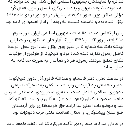
مذاکره با نمایندگان جمهوری اسلامی ایران شد. این مذاکرات، که
به دعوت حکومت ایران و با میانجی‌گری فاضل رسول، فعال کُرد
عراقی ساکن وین صورت گرفت، پیش‌تر در دو دور در دی‌ماه ۱۳۶۷
برگزار شده بود و قاسملو نسبت به روند آن ابراز امیدواری کرده بود.
پس از تماس مجدد مقامات جمهوری اسلامی ایران، دور سوم
مذاکرات در روز ۲۲ تیر ۱۳۶۸ در یک آپارتمان مسکونی در خیابان
لینکه بانگاسه شماره ۵ در شهر وین برگزار شد. این محل، توسط
فاضل رسول تدارک دیده شده بود و هیچ‌یک از طرفین از جزئیات
مکان مطلع نبودند. رسول، هر دو هیأت را به‌صورت جداگانه به
محل رساند.
در ساعت مقرر، دکتر قاسملو و عبدالله قادری‌آذر بدون هیچ‌گونه
تدابیر حفاظتی به آپارتمان وارد شدند. کمی بعد، هیأت اعزامی
جمهوری اسلامی شامل محمد جعفری صحرارودی، مصطفی آجودی
و امیر منصور بزرگیان (غفور درجزی) به آنان پیوست. گفتگو آغاز
شد و موضوعات اصلی مذاکرات، حق خودمختاری برای کُردستان،
خلع سلاح پیشمرگان، و امکان فعالیت علنی حزب دموکرات بود.
در جریان مذاکره، صحرارودی تأکید می‌کرد که این گفت‌وگوها باید