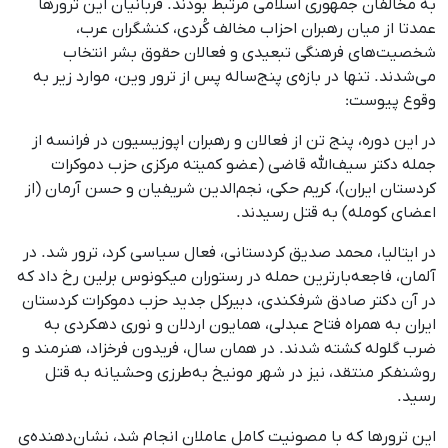
به مخالفان جمهوری اسلامی مرتبط بودند. قربانیان این ترورها
عمدتا از میان رهبران احزاب مخالف کُردی، کنشگران عرب،
شخصیت‌های فرهنگی تبعیدی و فعالان حقوق بشر انتخاب
می‌شدند. تنها در بازه‌ی پنج‌ساله پس از ترور وین، موارد زیر به
وقوع پیوست:
در این دوره، پنج تن از فعالان و رهبران اپوزیسیون در فرانسه از
جمله دکتر سیف‌الله قاضی (عضو کمیته مرکزی حزب دموکرات
کردستان ایران)، کریم حکی، نجم‌الدین شریفیان و حسن آرمان (از
اعضای کومله) به قتل رسیدند.
در ایتالیا، محمد صدیق کردستانی، فعال سیاسی کرد، ترور شد. در
آلمان، فاجعه‌بارترین حمله در رستوران میکونوس برلین رخ داد که
در آن دکتر صادق شرفکندی، دبیرکل جدید حزب دموکرات کردستان
ایران به همراه فتاح عبدلی، همایون اردلان و نوری دهکردی به
ضرب گلوله کشته شدند. در همان سال، فریدون فرخزاد، هنرمند و
روشنفکر منتقد، نیز در شهر مونیخ به‌طرزی وحشیانه به قتل
رسید.
این ترورها که با مصونیت کامل عاملان انجام شد، نشان‌دهنده‌ی