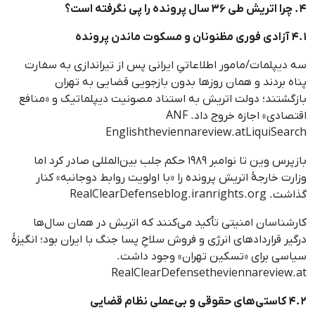
۴. چرا اتریش طی ۳۶ سال پرونده را پی نگرفته است؟
۴.۱ آزادی فوری مظنونان و مسکوت ماندن پرونده
سه دیپلمات/مامور اطلاعاتیِ ایرانی پس از تیراندازی به سفارت
پناه بردند و همان روزها بدون بازجویی قضایی به تهران
بازگشتند؛ دولت اتریش به استناد مصونیت دیپلماتیک و «منافع
اقتصادی» اجازه خروج داد. ANF
Englishtheviennareview.atLiquiSearch
بازپرس وین تا نوامبر ۱۹۸۹ حکم جلب بین‌المللی صادر کرد اما
وزارت خارجهٔ اتریش پرونده را «با اولویت روابط دوجانبه» کنار
گذاشت. RealClearDefenseblog.iranrights.org
کارشناسان امنیتی تأکید می‌کنند که اتریش‌ در همان سال‌ها
درگیر قراردادهای انرژی و فروش سلاحِ پسا جنگ با ایران بود؛ انگیزهٔ
سیاسی برای «تسکین تهران» وجود داشت.
RealClearDefensetheviennareview.at
۴.۲ کاستی‌های حقوقی و بی‌عملی نظام قضایی