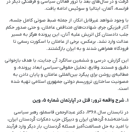
گرفت و در سال‌های بعد با ترور فعالان سیاسی و فرهنگی دیگر در
فرانسه، آلمان، ایتالیا و سوئیس ادامه یافت.
با وجود شواهد غیرقابل انکار، از جمله ضبط صوتی کامل جلسه،
آثار فیزیکی جرم، شهادت‌های متناقض عاملان، و حتی صدور حکم
جلب دادستان کل اتریش علیه آنان، این پرونده هرگز به مسیر
عدالت وارد نشد. برعکس، برخی از عاملان با اسکورت رسمی تا
فرودگاه همراهی شدند و به ایران بازگشتند.
این گزارش، در سی‌ و ششمین سالگرد آن جنایت، با هدف بازخوانی
دقیق و مستند وقایع، تحلیل حقوقی-سیاسی ابعاد پرونده، و
مطالبه‌ی روشن برای پیگرد بین‌المللی عاملان و پایان دادن به
مصونیت ساختاری تروریسم دولتی جمهوری اسلامی تهیه شده
است.
۱. شرح واقعه ترور: قتل در آپارتمان شماره ۵، وین
در تابستان سال ۱۳۶۸، دکتر عبدالرحمن قاسملو، رهبر سیاسی
شناخته‌شده کُردهای ایران و دبیرکل حزب دمکرات کُردستان ایران،
با امید به حل مسالمت‌آمیز مسئله کُردستان، بار دیگر وارد فرآیند