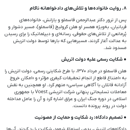
۸. روایت خانواده‌ها و تلاش‌های دادخواهانه ناکام
پس از ترور دکتر عبدالرحمن قاسملو و یارانش، خانواده‌های
قربانیان، به‌ویژه همسر او هلن کرولیچ (قاسملو)، مسیر دشوار و
پُرمانعی از تلاش‌های حقوقی، رسانه‌ای و دیپلماتیک را برای رسیدن
به عدالت آغاز کردند، مسیرهایی که بارها توسط دولت اتریش
مسدود شد.
● شکایت رسمی علیه دولت اتریش
هلن قاسملو در مرداد ۱۳۷۰، با طرح شکایتی رسمی، دولت اتریش را
به «امتناع قاطع از انجام تحقیقات کیفری مؤثر» و «امکان خروج
آزادانه قاتلان با آگاهی سیاسی» متهم کرد. او همچنین به نقش
معاملات تسلیحاتی پنهانی شرکت اتریشی Voest با جمهوری
اسلامی در دوره جنگ ایران و عراق اشاره کرد و آن را عامل مداخله
دولت در روند پرونده دانست.
● تصمیم دادگاه: رد شکایت و حمایت از مصونیت
دادگاه‌های اتریش، بدون استماع شهود، شکایت را رد کردند. آن‌ها