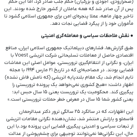
(صحرارودی، آجودی و بزرگیان) حکم جلب صادر کرد، اما این حکم
پس از آن صادر شد که همه عاملان از کشور خارج شده بودند. این
تاخیر چهار ماهه، عملا پنجره‌ای امن برای جمهوری اسلامی گشود تا
مأموران خود را از پیگرد قضایی نجات دهد.
● نقش ملاحظات سیاسی و معامله‌گری امنیتی
طبق گزارش‌ها، فشارهای دیپلماتیک جمهوری اسلامی ایران، منافع
اقتصادی حاصل از معاملات تسلیحاتی شرکت اتریشی Voest با
ایران، و نگرانی از انتقام‌گیری تروریستی، عوامل اصلی این مماشات
قضایی بودند. در مصاحبه‌ای که در تاریخ ۲۱ مارس ۱۹۹۴ با مجله
تایم انجام شد، یک مقام بلندپایه اتریشی (که نامش فاش نشده)
اظهار داشت: «هیچ کشوری نمی‌خواهد یک پرونده تروریستی را
پیگیری کند. محکومیت یک تروریست یعنی ۱۵ سال حبس ابد؛
یعنی کشور شما ۱۵ سال در معرض خطر حملات تروریستی است.»
این اظهارات، که در سالگرد ۲۵ سالگی ترور دکتر عبدالرحمان
قاسملو و یارانش منتشر شد، نشان‌دهنده نگرانی مقامات اتریشی
از تبعات سیاسی و امنیتی پیگیری قضایی این پرونده بود.با این
حال، این نگرانی‌ها نمی‌توانند توجیهی برای چشم‌پوشی از عدالت