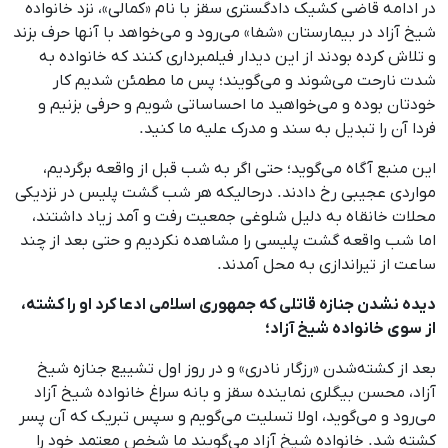
در ادامه قاضی کشیک دادگستری سقز با نام «کمالی»، نزد خانواده
شیخ آزاد در بیمارستان «شفا» می‌رود و می‌خواهد با آنها حرف بزند
و تلاش کرده بودند از این دیدار فیلمبرداری کنند که خانواده به‌
شدت نارحت می‌شوند و می‌گویند؛ پس ما مطمئن شدیم کار
خودتان بوده و می‌خواهید ما احساساتی شویم و حرفی بزنیم و
فردا آن را تبدیل به سند و مدرک علیه ما کنید.
این منبع آگاه می‌گوید؛ حتی اگر به شب قبل از واقعه برگردیم،
مواردی عجیبی رخ دادند. درحالیکه هر شب گشت پلیس در نزدیکی
محلات خانقاه به‌ دليل شلوغی جمعیت رفت و آمد زیاد داشتند،
اما شب واقعه گشت پلیسی را مشاهده نکردیم و حتی بعد از چند
ساعت از تیراندازی به محل آمدند.
دیده نشدن جنازه قاتلی که جمهوری اسلامی ادعا کرد او را کشته،
از سوی خانواده شیخ آزاد؛
بعد از کشته‌شدن «رزگار نادری» و در روز اول تشییع جنازه شیخ
آزاد، محسن بیگلری نماینده سقز و بانه سراغ خانواده شیخ آزاد
می‌رود و می‌گوید، اولا تسلیت می‌گویم و سپس تبریک که آن پسر
کشته شد. خانواده شیخ آزاد می‌گویند ما شخص معتمد خود را