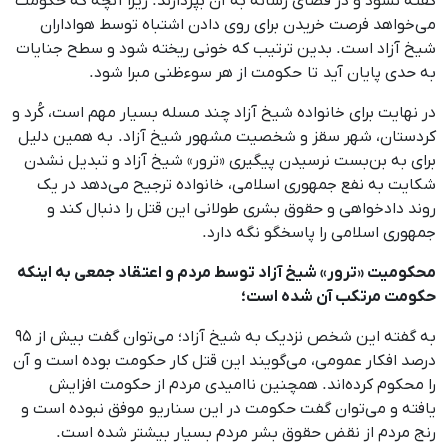
گفته نشود و در فضای رسانه به آن بپردازند. زیرا آنچه که حکومت
می‌خواهد فرصت خریدن برای روی دادن اشتباه توسط هواداران
شیخ آزاد است. بدین ترتیب که خونی ریخته شود و سطح جنایات
به ‌حدی پایان آید تا حکومت از هر سوءظنی مبرا شود.
در نهایت برای خانواده شیخ آزاد چند مسله بسیار مهم است، کُرد و
کردستان، شهر سقز و شخصیت مشهور شیخ آزاد. به ‌همین دلیل
برای به بن‌بست ‌نرسیدن پیگیری «ترور» شیخ آزاد و تبدیل نشدن
شکایت به نفع جمهوری اسلامی، خانواده ترجیح می‌دهد در یک
روند دادخواهی و حقوق بشری طولانی این قتل را دنبال کند و
جمهوری اسلامی را پاسخگو نگه دارد.
محکومیت «ترور» شیخ آزاد توسط مردم و اعتقاد جمعی به اینکه
حکومت مرتکب آن شده است؛
به گفته این شخص نزدیک به شیخ آزاد؛ می‌توان گفت بیش از ۹۵
درصد افکار عمومی، می‌گویند این قتل کار حکومت بوده است و آن
را محکوم کرده‌اند. همچنین ناامیدی مردم از حکومت افزایش
یافته و می‌توان گفت حکومت در این سناریو موفق نبوده است و
رنج مردم از نقض حقوق بشر مردم بسیار بیشتر شده است.