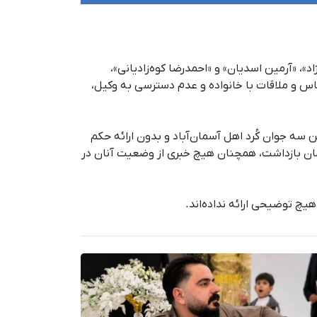
 قاسم‌نژاد»، «آرمین اسدیان» و «احمدرضا کوه‌زادیانی»،
س و ملاقات با خانواده و عدم دسترسی به وکیل،
ت ۱۴۰۵، نیروهای امنیتی با یورش به منازل این سه جوان کُرد اهل آسمان‌آباد و بدون ارائه حکم
 خشونت‌آمیز بازداشت و به مکان نامعلومی منتقل کردند. به گفته این منبع، با گذشت ۱۷ روز از زمان بازداشت، همچنان هیچ خبری از وضعیت آنان در
هیچ توضیحی ارائه نداده‌اند.