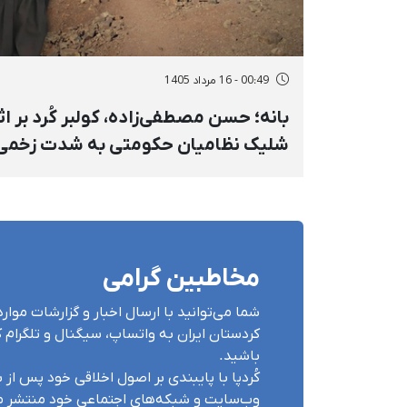
00:49 - 16 مرداد 1405
بانه؛ حسن مصطفی‌زاده، کولبر کُرد بر اث
شلیک نظامیان حکومتی به شدت زخمی
شد
مخاطبین گرامی
شما می‌توانید با ارسال اخبار و گزارشات مو
کردستان ایران بە واتساپ، سیگنال و تلگرام کُ
باشید.
کُردپا با پایبندی بر اصول اخلاقی خود پس از بر
وب‌سایت و شبکه‌های اجتماعی خود منتشر می