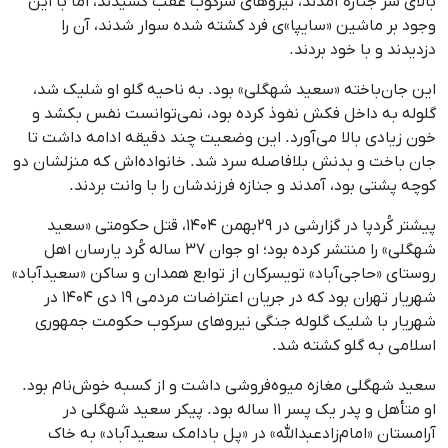
بالای سر جنازه آمدند، نیروهای سرکوب عقب کشیدند، اما با این
وجود بر ماشین «سایپا»ی فرد کشته شده سوار شدند، آن را
دزدیدند و با خود بردند.
این جان‌باخته «سعید شهگلی» بود. به ناحیه گلو او شلیک شد،
گلوله به داخل فکش نفوذ کرده بود، نمی‌توانست نفس بکشد و
خون زیادی بالا می‌آورد. این وضعیت چند دقیقه ادامه داشت تا
جان باخت و بدنش بلافاصله سرد شد. خانواده‌اش که منزلشان دو
کوچه پشتی بود، آمدند و جنازه فرزندشان را با وانت بردند.
پیشتر کُردپا در گزارشی در ۲۹بهمن ۱۴۰۴، قتل حکومتی «سعید
شهگلی» را منتشر کرده بود؛ او جوان ۳۷ ساله کُرد یارسان اهل
روستای «حاجی‌آباد» تویسرکان از توابع همدان و ساکن «سعیدآباد»
شهریار تهران بود که در جریان اعتراضات مردمی ۱۹ دی ۱۴۰۴ در
شهریار با شلیک گلوله‌ جنگی نیروهای سرکوب حکومت جمهوری
اسلامی به گلو کشته شد.
سعید شهگلی مغازه میوه‌فروشی داشت و از کسبه خوش‌نام بود.
او متأهل و پدر یک پسر ۱۱ ساله بود. پیکر سعید شهگلی در
آرامستان «امام‌زادعبدالله» در «پل بادامک سعیدآباد» به خاک