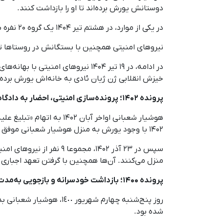
دوستانش یورش برده‌اند تا او را بازداشت کنند.
در یکی از موارد، در هشتم تیر ۱۴۰۴ یک گروه ۲۰ نفره به خانه یکی از بستگانش حمله کرده‌اند، اما او لحظاتی پیش آنجا را ترک کرده بود.
نیروهای امنیتی همچنین با بستگانش در روستاها تماس
در ادامه، در ۱۹ تیر ۱۴۰۴ نیروهای
خیزش انقلابی ژن ژیان ئادی به خانه‌اش یورش برده‌ا
پرونده ۱۴۰۲؛ پرونده‌سازی امنیتی، احضار به دادگاه و تهدید و فشار نیروهای امنیتی
هوشیار شعبانی اواخر آبان ۱۴۰۲ به اتهام «تبلیغ علیه نظام» به شعبه اول دادیاری دادسرای عمومی و انقلاب بانه
۱۴۰۲ با وجود یورش به منزل هوشیار شعبانی موفق به بازداشت او نمی‌شوند و علیه او پرونده‌سازی می‌کنند.
سپس در ۲۳ آذر ۱۴۰۲، مجموعا ۹ نفر از نیروهای امنیتی تحت عنوان کارمندان اداره آب جهت بازداشت هوشیار شعبانی به منزل خانوادگی او
منزل می‌کنند. آن‌ها همچنین با گرفتن تعهد اجباری از
پرونده ۱۴۰۰؛ بازداشت خودسرانه و بازجویی به‌مدت ۸۱ روز، شکنجه و خونریزی در بازداشتگاه اطلاعات بانه و محکومیت به زندان
روز پنج‌شنبه چهارم شهریور ١٤٠٠، هوشیار شعبانی بدون ارائه حکم قضایی از سوی نیروهای امنیتی
شده بود.