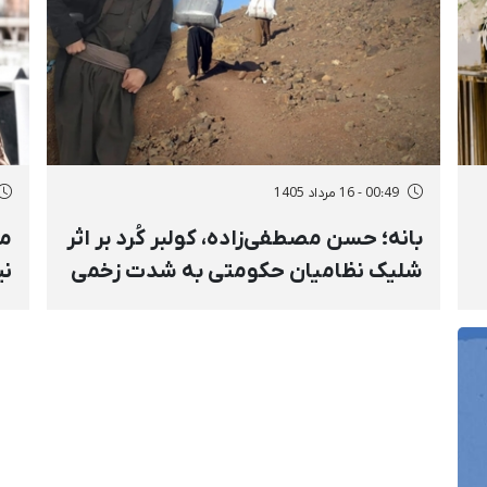
00:49 - 16 مرداد 1405
بانه؛ حسن مصطفی‌زاده، کولبر کُرد بر اثر
مه
شلیک نظامیان حکومتی به شدت زخمی
نی
شد
نا