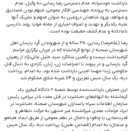
بازداشت خودسرانه، عدم دسترسی رضا رسایی به وکیل، عدم
دسترسی به پرونده، مهندسی افکار عمومی، مبهم بودن مصادیق
و شواهد، ورود شاهدان دروغین به ‌عنوان متهم و تحریک آنها
علیه یکدیگر و تهدید و اعتراف اجباری از جمله موارد روند دادرسی
ناعادلانه و عدم کشف حقیقت بوده است.
رضا (غلامرضا) رسایی، ۳٥ ساله و از شهروندان کُرد یارسان اهل
شهرستان صحنه از توابع کرمانشاه که در جریان برگزاری مراسم
گرامیداشت بیست و یکمین سالگرد سید خلیل عالی‌نژاد از رهبران
کُرد یارسانی و در پیوند با اعتراضات ژن، ژیان، ئازادی به ‌دنبال قتل
حکومتی ژینا-مهسا امینی بازداشت شده بود، به اعدام، پرداخت
دیه، یک سال حبس تعزیری و ۷۴ ضربه شلاق محکوم شد.
این معترض بازداشت‌شده توسط شعبه ۲ دادگاه کیفری یک
کرمانشاه به اتهام‌های «مباشرت در قتل عمد» نادر بیرامی، رئیس
سازمان اطلاعات سپاه پاسداران شهرستان صحنه، «مباشرت در
ايراد جراحات عمدی غيرکشنده غير منتهی به مرگ»، «تظاهر و
قدرت‌نمایی با چاقو» و «اخلال در نظم عمومی از طريق ايجاد هياهو
و جنجال» به اعدام (قصاص نفس)، پرداخت دیه، یک سال حبس