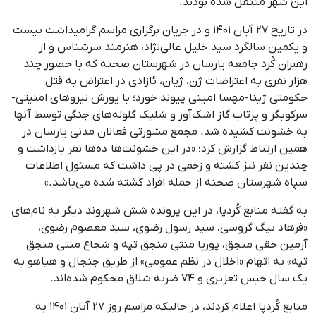
این شهر منتقل شده بودند.
در تاریخ ۲۷ آبان ۱۴۰۱ و در جریان برگزاری مراسم گرامیداشت بیست
و یکمین سالگرد سید خلیل عالی‌نژاد، هنرمند سرشناس و از
رهبران کُرد جامعه یارسان در شهرستان صحنه که با حضور چند
هزار نفری به اعتراضات ژن، ژیان، ئازادی در اعتراض به قتل
حکومتی ژینا-مهسا امینی پیوند خورد؛ با یورش نیروهای امنیتی-
سرکوبگر و پرتاب گاز اشک‌آور و شلیک گلوله‌های جنگی توسط آنها
به خشونت کشیده شد. مجمع مشورتی فعالان مدنی یارسان در
همین ارتباط گزارش کرد؛ «در این خشونت‌ها ده‌ها نفر بازداشت و
چندین نفر نیز کشته و زخمی در پی داشت که مسئول اطلاعات
سپاه شهرستان صحنه از جمله افراد کشته شده می‌باشد.»
به گفته منابع کُردپا، در این پرونده شش شهروند دیگر به نام‌های
«فرهاد بیگ گروسی، سید رسول رضوی، سید معصوم رضوی،
آرمین حقی منجق، پوریا منتی منجق تپه و شجاع منتی منجق
تپه» به اتهام «اخلال در نظم عمومی» از طریق جنجال و هیاهو به
یک سال حبس تعزیری و ۷۴ ضربه شلاق محکوم شده‌اند.
منابع کُردپا اعلام کردند، در حالیکه مراسم روز ۲۷ آبان ۱۴۰۱ به