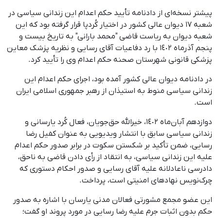
پیشتر نسخه‌ای از دادنامه تأیید حکم اعدام این زندانی سیاسی در
شعبه ١٧ دیوان عالی کشور در اختیار کُردپا قرار گرفته بود که این
شعبه دیوان به ریاست قاضی "محمد بارانی" به تاریخ بیست و
پنجم آذرماه ١٤٠٢ با رد دفاعیات آقای رسایی و نظریه پزشک معاین
پزشکی قانونی شهرستان صحنه حکم اعدام وی را تأیید کرد.
در دادنامه دیوان عالی کشور آمده بود، اجرای حکم اعدام این
زندانی سیاسی منوط به استیذان از رهبر جمهوری اسلامی ایران
است.
دوازدهم آبان‌ماه ١٤٠٢، خیرالله حق‌جویان، فعال کُرد یارسانی و
زندانی سیاسی سابق با انتشار ویدیویی به‌ عنوان کفیل رضا
رسایی، ضمن تأکید بر شکستن سکوت در برابر صدور حکم اعدام
علیه این زندانی سیاسی، به انتقاد از رأی دادن قاضی به ناحق،
دادرسی ناعادلانه علیه آقای رسایی و صدور احکام دستوری که
چرک‌نویس نهادهای امنیتی است، پرداخت.
این عضو مجمع مشورتی فعالان مدنی یارسان با اشاره به صدور
حکم بدون اثبات جرم علیه رضا رسایی در مورد پروند او گفت؛