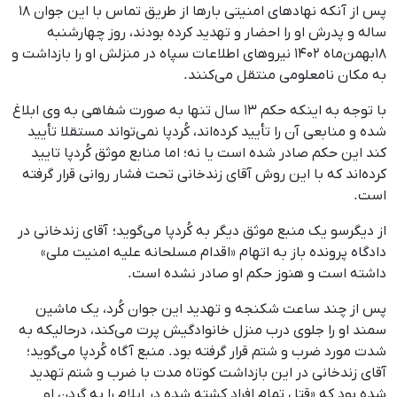
پس از آنکه نهادهای امنیتی بارها از طریق تماس با این جوان ۱۸
ساله و پدرش او را احضار و تهدید کرده بودند، روز چهارشنبه
۱۸بهمن‌ماه ۱۴۰۲ نیروهای اطلاعات سپاه در منزلش او را بازداشت و
به مکان نامعلومی منتقل می‌کنند.
با توجه به اینکه حکم ۱۳ سال تنها به‌ صورت شفاهی به وی ابلاغ
شده و منابعی آن را تأیید کرده‌اند، کُردپا نمی‌تواند مستقلا تأیید
کند این حکم صادر شده است یا نه؛ اما منابع موثق کُردپا تایید
کرده‌اند که با این روش آقای زندخانی تحت فشار روانی قرار گرفته
است.
از دیگرسو یک منبع موثق دیگر به کُردپا می‌گوید؛ آقای زندخانی در
دادگاه پرونده باز به اتهام «اقدام مسلحانه علیه امنیت ملی»
داشته است و هنوز حکم او صادر نشده است.
پس از چند ساعت شکنجه و تهدید این جوان کُرد، یک ماشین
سمند او را جلوی درب منزل خانوادگیش پرت می‌کند، درحالیکه به‌
شدت مورد ضرب ‌و شتم قرار گرفته بود. منبع آگاه کُردپا می‌گوید؛
آقای زندخانی در این بازداشت کوتاه‌ مدت با ضرب ‌و شتم تهدید
شده بود که «قتل تمام افراد کشته شده در ایلام را به گردن او