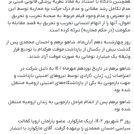
همچنین دادگاه با استناد به مفاد نظریه پزشکی قانونی مبنی بر
عدم تکامل رشد عقلانی و عدم درک حرکت بزه محاربه توسط این
دو معترض و عدم وجود فیلم مربوط به صحنه تخریب و تحریق
اموال، آنها را از اتهام انتسابی تخریب و تحریق به قصد مقابله با
حکومت (در حکم محاربه) تبرئه کرده است.
روز چهارشنبه دهم آبان‌ماه، شاهو برهم و احسان محمدی پس از
گذشت بیش از یکسال از بازداشت موقت هرکدام با تودیع قرار
وثیقه یک میلیارد تومانی به صورت موقت آزاد شدند.
شاهو برهم در تاریخ نوزدهم مهرماه ١٤٠١ به دلیل شرکت در
اعتراضات ژن، ژیان، ئازادی توسط نیروهای امنیتی بازداشت و
جهت بازجویی به یکی از بازداشتگاه‌های امنیتی ارومیه منتقل
شده بود.
شاهو برهم پس از اتمام مراحل بازجویی به زندان ارومیه منتقل
شده بود.
روز ٣ شهریور ١٤٠٢، اریک مارکوارد، عضو پارلمان اروپا کفالت
سیاسی احسان محمدی را برعهده گرفت. آقای مارکوارد با انتشار