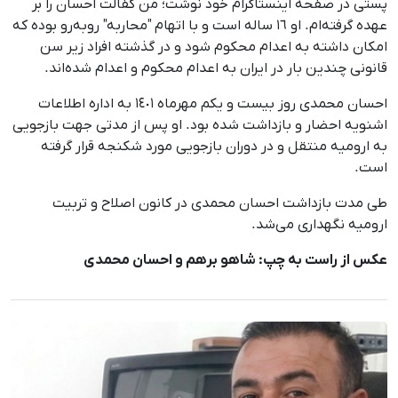
پستی در صفحه اینستاگرام خود نوشت؛ من کفالت احسان را بر
عهده گرفته‌ام. او ۱٦ ساله است و با اتهام "محاربه" روبەرو بوده که
امکان داشته به اعدام محکوم شود و در گذشته افراد زیر سن
قانونی چندین بار در ایران به اعدام محکوم و اعدام شده‌اند.
احسان محمدی روز بیست و یکم مهرماه ١٤٠١ بە ادارە اطلاعات
اشنویە احضار و بازداشت شدە بود. او پس از مدتی جهت بازجویی
بە ارومیه منتقل و در دوران بازجویی مورد شکنجە قرار گرفتە
است.
طی مدت بازداشت احسان محمدی در کانون اصلاح و تربیت
ارومیە نگهداری می‌شد.
عکس از راست به چپ: شاهو برهم و احسان محمدی