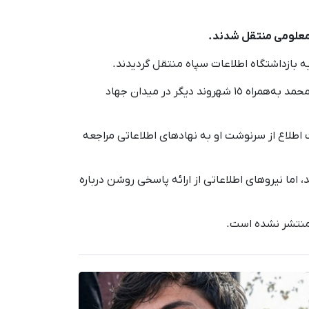
امعلومی منتقل شدند.
خبرنگار کُردپا در مریوان گزارش داد: روز شنبه بیست و پنجم آبان‌ماه، یک شهروند کُرد به نام "لقمان خوراب" ٢٨ ساله فرزند محمد به‌همراه ١٥ شهروند دیگر در میدان جهاد
هت اطلاع از سرنوشت او به نهادهای اطلاعاتی مراجعه
 اما نیروهای اطلاعاتی از ارائه پاسخی روشن درباره
ه منتشر نشده است.