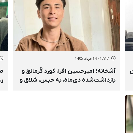
17:17 - 14 مرداد 1405
ن
آشخانه؛ امیرحسین افرا، کورد کُرمانج و
مل
بازداشت‌شده دی‌ماه، به حبس، شلاق و
رو
جریمه نقدی محکوم شد
«م