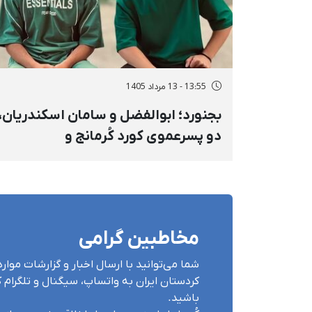
13:55 - 13 مرداد 1405
بجنورد؛ ابوالفضل و سامان اسکندریان،
دو پسرعموی کورد کُرمانج و
بازداشت‌شده دی‌ماه، به حبس، شلاق و
جریمه نقدی محکوم شدند
مخاطبین گرامی
شما می‌توانید با ارسال اخبار و گزارشات مو
کردستان ایران بە واتساپ، سیگنال و تلگرام کُ
باشید.