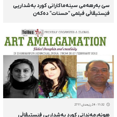
سێ‌ بەرهەمی سینەماكارانی كورد بەشداریی
فێستیڤاڵی فیلمی "حسنات" دەكەن
11:32 - 24 رێبەندان 2711
هونەرمەندانی كورد بەشداریی فێستیڤاڵی