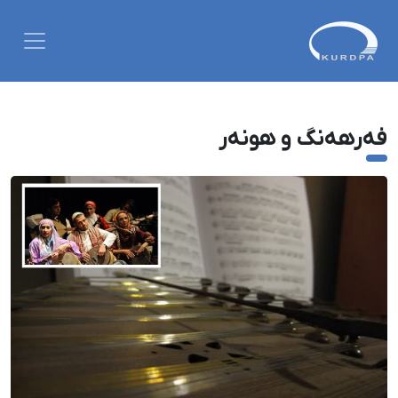
فەرهەنگ و هونەر