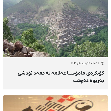
14:12 - 19 رێبەندان 2711
كۆنگرەی مامۆستا عەلامە ئەحمەد نۆدشی
بەڕێوە دەچێت