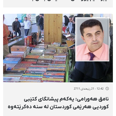
ئەسپەردە كرا
12:42 - 21 رێبەندان 2711
نامق هەورامی: یەكەم پیشانگای كتێبی
كوردیی هەرێمی كوردستان لە سنە دەكرێتەوە