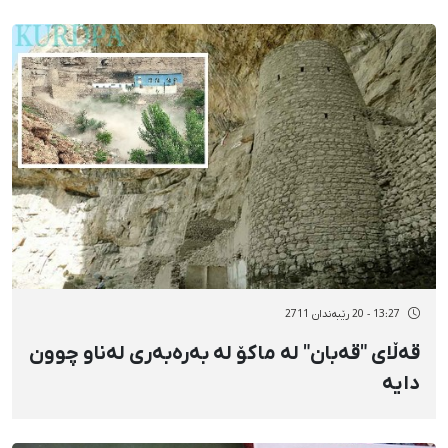
13:27 - 20 رێبەندان 2711
قەڵای "قەبان" لە ماكۆ لە بەرەبەری لەناو چوون
دایە