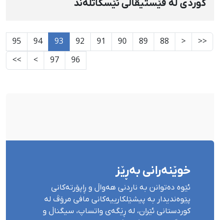
كوردی لە فێستیڤاڵی ئێسكاتلەند
95
94
93
92
91
90
89
88
<
<<
>>
>
97
96
خوێنەرانی بەڕێز
ئێوە دەتوانن بە ناردنی هەواڵ و ڕاپۆرتەکانی
پێوەندیدار بە پیشێلکارییەکانی مافی مرۆڤ لە
کوردستانی ئێران، لە ڕێگەی واتساپ، سیگناڵ و