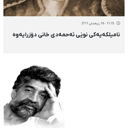
11:15 - 16 رێبەندان 2711
نامیلكەیەكی نوێی ئەحمەدی خانی دۆزرایەوە