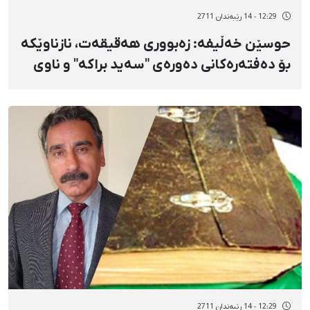
12:29 - 14 رێبەندان 2711
حوسێن خەڵیفە: زەبووری هەقیقەت، نازناوێكە
بۆ دەفتەرەكانی دەورەی "سەید براكە" و ناوی
دەفتەرێكی تایبەت نیە
12:29 - 14 رێبەندان 2711