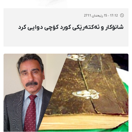
17:12 - 15 رێبەندان 2711
شانۆكار و ئەكتەرێكی كورد كۆچی دوایی کرد