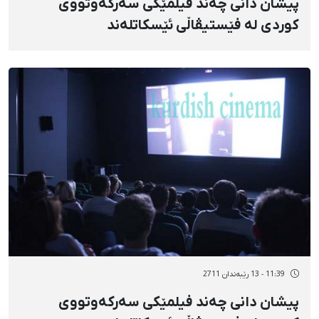
پیشان دانی چەند فیلمێكی سەركەوتووی
كوردی لە فێستیڤاڵی ئێسكاتلەند
11:39 - 13 رێبەندان 2711
پیشان دانی چەند فیلمێكی سەركەوتووی