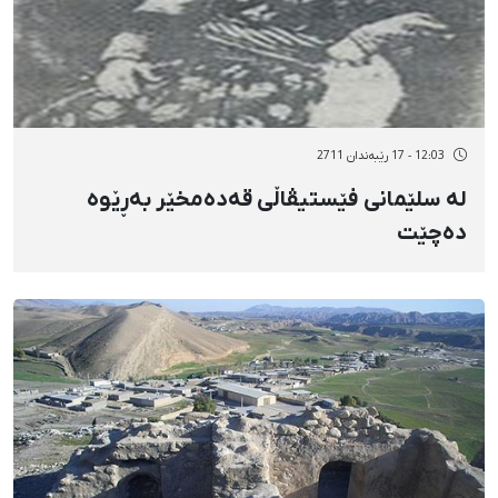
12:03 - 17 رێبەندان 2711
لە سلێمانی فێستیڤاڵی قەدەمخێر بەڕێوە
دەچێت