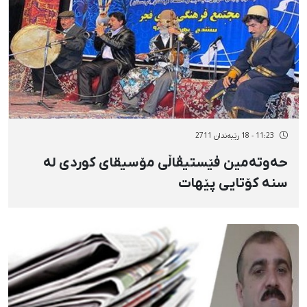
11:23 - 18 رێبەندان 2711
حەوتەمین فێستیڤاڵی مۆسیقای كوردی لە
سنە كۆتایی پێهات