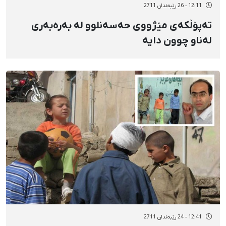
12:11 - 26 رێبەندان 2711
تەپۆڵكەی مێژووی حەسەنلوو لە بەرەبەری
لەناو چوون دایە
12:41 - 24 رێبەندان 2711