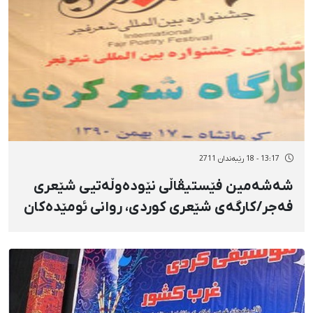
13:17 - 18 رێبەندان 2711
شەشەمین فێستیڤاڵی نێودەوڵەتیی شێعری
فەجر/كارگەی شێعری كوردی، روانی ئومێدەكان