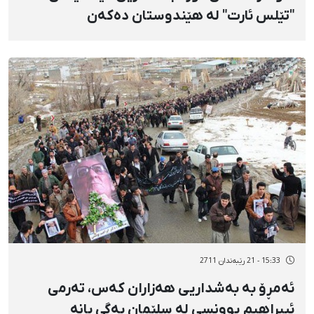
"تێلس ئارت" لە هێندوستان دەكەن
15:33 - 21 رێبەندان 2711
ئەمڕۆ بە بەشداریی هەزاران كەس، تەرمی
ئیبراهیم یوونسی لە سلێمان بەگی بانە