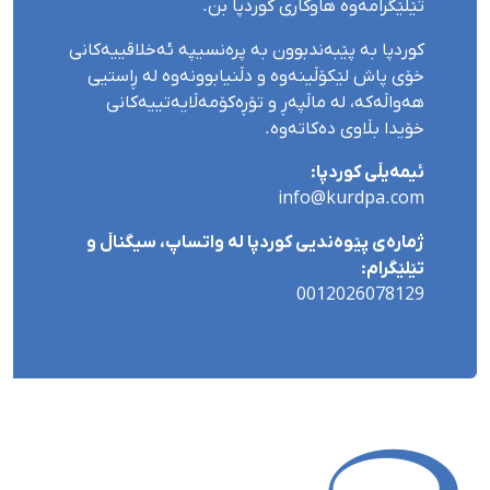
تێلێگرامەوە هاوکاری کوردپا بن.
کوردپا بە پێبەندبوون بە پرەنسیپە ئەخلاقییەکانی
خۆی پاش لێکۆڵینەوە و دڵنیابوونەوە لە ڕاستیی
هەواڵەکە، لە ماڵپەڕ و تۆڕەکۆمەڵایەتییەکانی
خۆیدا بڵاوی دەکاتەوە.
ئیمەیڵی کوردپا:
info@kurdpa.com
ژمارەی پێوەندیی کوردپا لە واتساپ، سیگناڵ و
تێلێگرام:
0012026078129