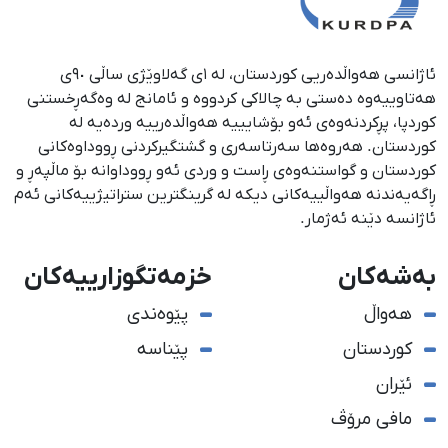
ئاژانسی هەواڵدەریی کوردستان، لە ١ی گەلاوێژی ساڵی ٩٠ی
هەتاوییەوە دەستی بە چالاکی کردووە و ئامانج لە وەگەڕخستنی
كوردپا، پڕكردنەوەی ئەو بۆشایییە هەواڵدەرییە وردەیە لە
كوردستان. هەروەها سەرتاسەری و گشتگیركردنی ڕووداوەكانی
كوردستان و گواستنەوەی ڕاست و وردی ئەو ڕووداوانە بۆ ماڵپەڕ و
ڕاگەیەندنە هەواڵییەكانی دیكە لە گرینگترین ستراتیژییەكانی ئەم
ئاژانسە دێنە ئەژمار.
بەشەکان
خزمەتگوزارییەکان
هەواڵ
پێوەندی
کوردستان
پێناسە
ئێران
مافی مرۆڤ