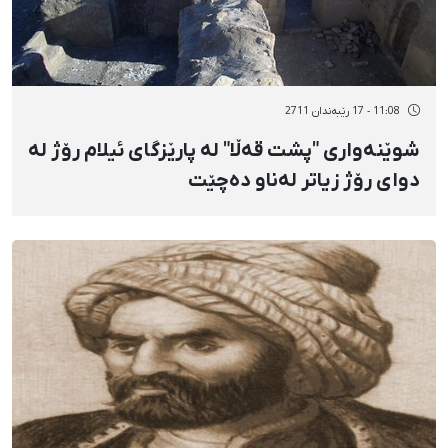
11:08 - 17 رێبەندان 2711
شوێنەواری "پشت قەڵا" لە پارێزگای ئیلام رۆژ لە
دوای رۆژ زیاتر لەناو دەچێت