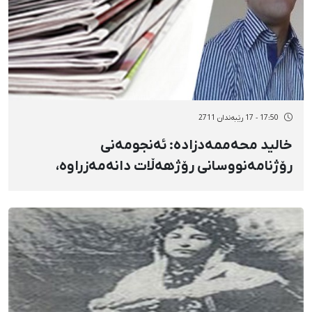
17:50 - 17 رێبەندان 2711
خالید محەممەدزادە: ئەنجومەنی
رۆژنامەنووسانی رۆژهەڵات دانەمەزراوە،
بەڵكوو دەستەی دەسپێشخەر بۆ دامەزراندنی
راگەیەنراوە