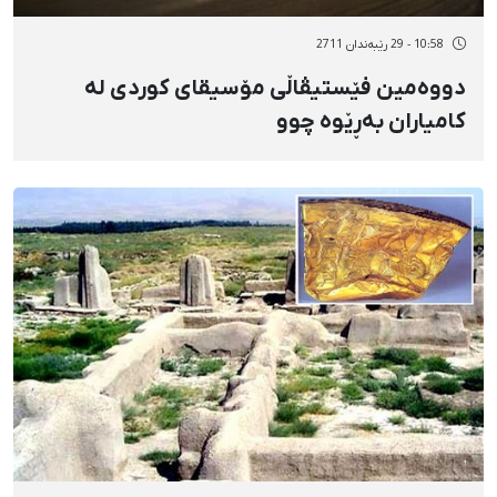
10:58 - 29 رێبەندان 2711
دووەمین فێستیڤاڵی مۆسیقای كوردی لە
كامیاران بەڕێوە چوو