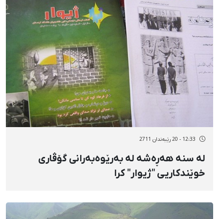
12:33 - 20 رێبەندان 2711
لە سنە هەڕەشە لە بەرێوەبەرانی گۆڤاری
خوێندكاریی "ژیوار" كرا