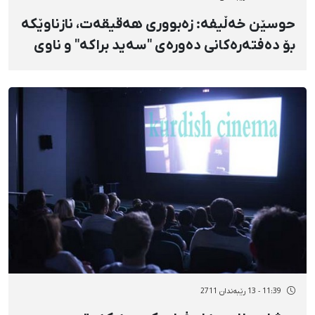
حوسێن خەڵیفە: زەبووری هەقیقەت، نازناوێكە
بۆ دەفتەرەكانی دەورەی "سەید براكە" و ناوی
دەفتەرێكی تایبەت نیە
11:39 - 13 رێبەندان 2711