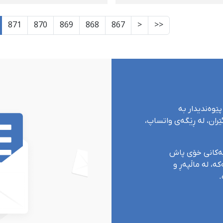
ت
كارەوە گیانی لەدەست دا
871
870
869
868
867
<
<<
پێوەندیدار بە
ران، لە ڕێگەی واتساپ،
یەکانی خۆی پاش
ە، لە ماڵپەڕ و
.