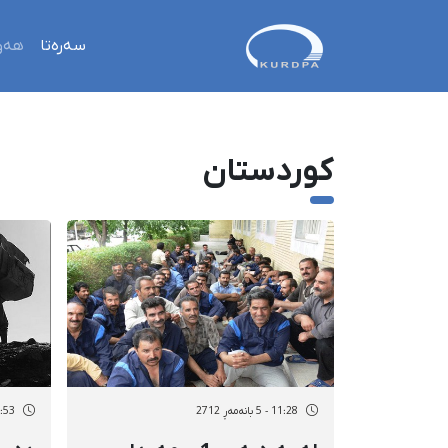
سەرەتا
هەو
کوردستان
11:28 - 5 بانەمەڕ 2712
18:53 - 4 بان