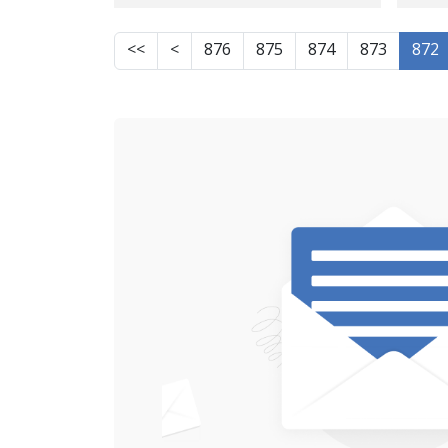
بۆكانی لێكەوتەوە
>>
>
876
875
874
873
872