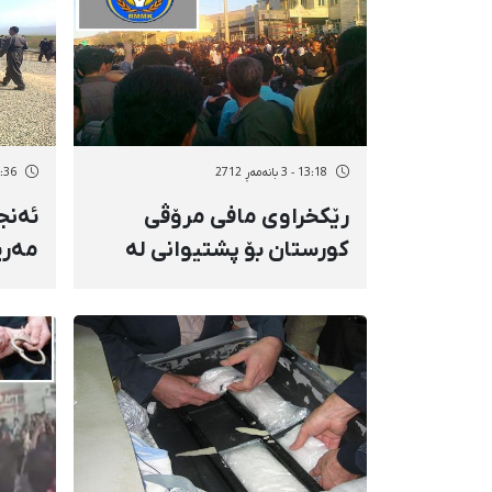
13:18 - 3 بانەمەڕ 2712
12:36 - 3 بان
رێكخراوی مافی مرۆڤی
ئەنج
كورستان بۆ پشتیوانی لە
مەری
ناڕەزایەتیی مەدەنیی
ئاو"ی
خەڵكی بۆكان،
بەیاننامەیەكی بڵاو كردەوە