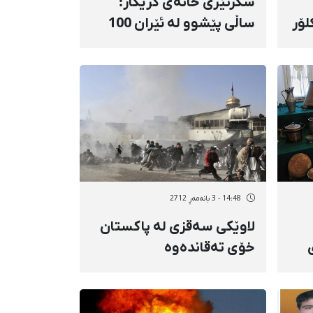
سكرتێری خانەی كرێكار:
لۆر
ساڵی پێشوو لە ئێران 100
هەزار كرێكار دەركراون
14:48 - 3 بانەمەڕ 2712
لاوێكی سەقزی لە پاكستان
خۆی تەقاندەوە