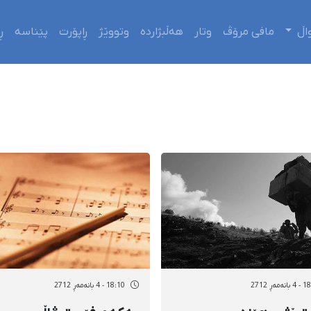
اڵ
مافی مرۆڤ
وتار
هەڵبژاردە
وتووێژ
ڕاپۆرت
پێناسە
ڕ
ەمەڕ 2712
18:10 - 4 بانەمەڕ 2712