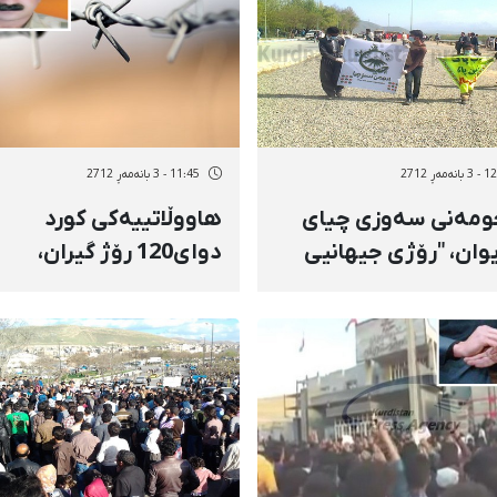
ەمەڕ 2712
11:45 - 3 بانەمەڕ 2712
ومەنی سەوزی چیای
هاووڵاتییەكی كورد
وان، "رۆژی جیهانیی
دوای120 رۆژ گیران،
 بەرز راگرت
چارەنووسی ناڕوونە