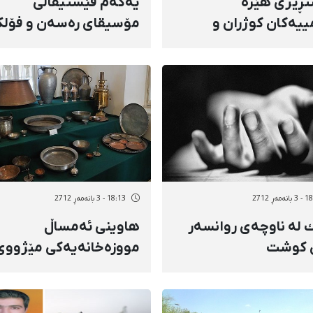
ڕێژی هێزە
یەكەم فێستیڤاڵی
مییەكان كوژران و
مۆسیقای رەسەن و فۆلك
ار بوونی كۆڵبەرانی
لە سایین‌قەڵا بەڕێوە
ی لێكەوتەوە
دەچێت
ەمەڕ 2712
18:13 - 3 بانەمەڕ 2712
 لە ناوچەی روانسەر
هاوینی ئەمساڵ
 كوشت
مووزەخانەیەكی مێژووی
سروشت، لە شاری ورمێ
دەكرێتەوە