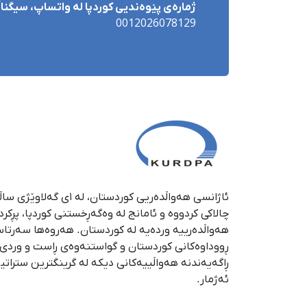
ژمارەی پێوەندیی کوردپا لە واتساپ، سیگناڵ 
0012026078129
چالاکی کردووە و ئامانج لە وەگەڕخستنی كوردپا، پڕكر
هەواڵدەرییە وردەیە لە كوردستان. هەروەها سەرتا
ڕووداوەكانی كوردستان و گواستنەوەی ڕاست و وردی ئە
ڕاگەیەندنە هەواڵییەكانی دیكە لە گرینگترین ستراتی
ئەژمار.