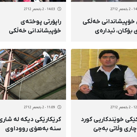
ەمەڕ 2712
14:03 - 2 بانەمەڕ 2712
پاش خۆپیشاندانی خەڵكی
راپۆرتی پوختەی
 بۆكان، ئیدارەی
خۆپیشاندانی خەڵكی
اعات باوكی "سومەیە"ی
بۆكان+ڤیدیۆ
بەسەر كرد
ەمەڕ 2712
11:09 - 2 بانەمەڕ 2712
كێكی خوێندكاریی كورد
كرێكارێكی دیكە لە شاری
چاری وڵاتی بەجێ‌
سنە بەهۆی رووداوی