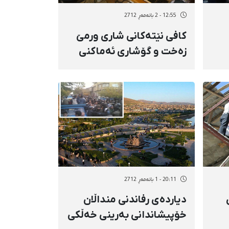
12:55 - 2 بانەمەڕ 2712
كافی نێتەكانی شاری ورمێ
زەخت ‌و گۆشاری ئەماکنی
گشتیی هێزی ئینتزامییان
لەسەرە
20:11 - 1 بانەمەڕ 2712
دیاردەی رفاندنی منداڵان
خۆپیشاندانی بەرینی خەڵكی