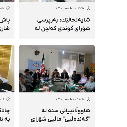
00:07 - 3 بانەمەڕ 2712
14:28 - 2 بان
شایەتحاڵێك: بەرپرسی
شۆرای گوندی گەلێن لە
شاری
ژاوەرۆی سنە، مادەی
ئیتل
هۆشبەر بڵاو دەكاتەوە
دەست
12:32 - 2 بانەمەڕ 2712
12:04 - 2 بان
هاووڵاتییانی سنە لە
چالا
"گەندەڵیی" ماڵیی شۆرای
بە نا