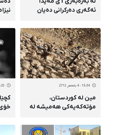
لە بەرەبەری 1ی مەیدا
دەست
ئەگەری دەركرانی دەیان
نیزا
كرێكاری قەسرشیرین لە
بریند
گۆڕێ‌ دایە
كورد
13:34 - 4 بانەمەڕ 2712
18:25 - 3 بان
مین لە كوردستان،
كچێك
مۆتەكەیەكی هەمیشە لە
خۆی
بۆسە+ڤیدیۆ