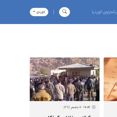
ێکخراوی کوردپا
|
كوردی
14:49 - 4 بانەمەڕ 2712