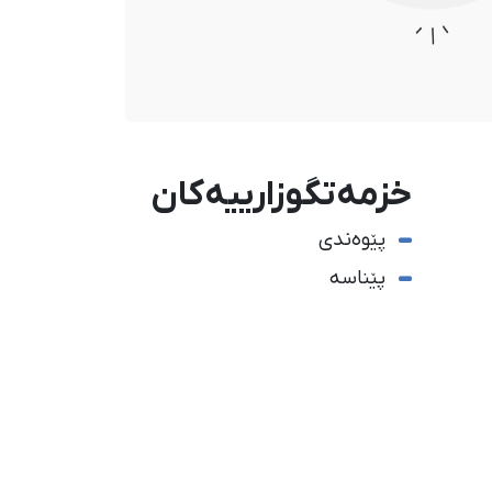
خزمەتگوزارییەکان
پێوەندی
پێناسە