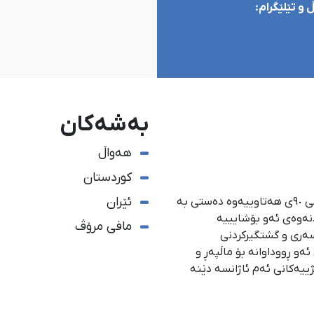
و تێلێگرام:
بەشەکان
هەواڵ
کوردستان
ئێران
ئاژانسی هەواڵدەریی کوردستان، لە ١ی گەلاوێژی ساڵی ٩٠ی هەتاوییەوە دەستی بە
دنەوەی ئەو بۆشایییە
مافی مرۆڤ
سەری و گشتگیركردنی
و ڕووداوانە بۆ ماڵپەڕ و
ژییەكانی ئەم ئاژانسە دێنە