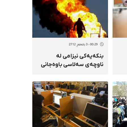
00:29 - 3 بانەمەڕ 2712
بنكەیەكی نیزامی لە
ناوچەی سەلاسی باوەجانی
ئاگری گرت