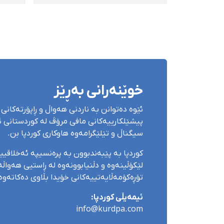
شاری سنە ناڕازین
هێش
خوێنەرانی بەڕێز
ئێوە دەتوانن بە ناردنی هەواڵ و ڕاپۆرتەکانی 
پیشێلکارییەکانی مافی مرۆڤ لە کوردستانی ئێ
سیگناڵ و تێلێگرامەوە هاوکاری کوردپا بن.
کوردپا بە پێبەندبوون بە پرەنسیپە ئەخلاقی
لێکۆڵینەوە و دڵنیابوونەوە لە ڕاستیی هەواڵەک
تۆڕەکۆمەڵایەتییەکانی خۆیدا بڵاوی دەکاتەوە
ئیمەیڵی کوردپا:
info@kurdpa.com