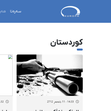
سەرەتا
هەو
کوردستان
14:33 - 11 بانەمەڕ 2712
13:32 - 11 با