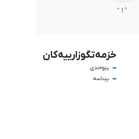
خزمەتگوزارییەکان
پێوەندی
پێناسە