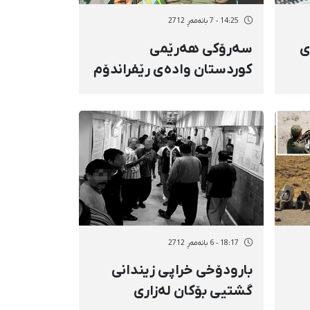
14:25 - 7 بانەمەڕ 2712
ی
سەرۆكی هەرێمی
كوردستان وادەی رێفراندۆم
بۆ سەربەخۆیی دیاری كرد
18:17 - 6 بانەمەڕ 2712
بارودۆخی خراپی زیندانی
گشتیی بۆكان لەزاری