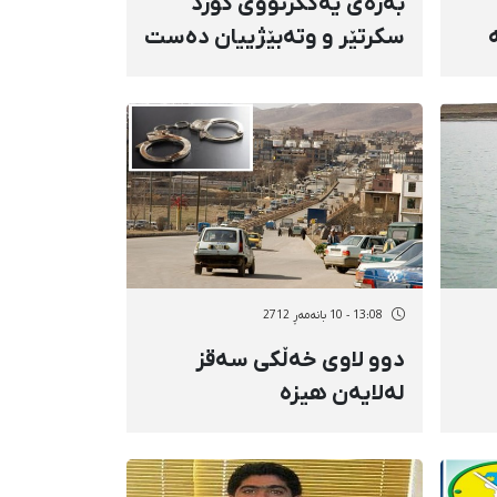
بەرەی یەكگرتووی كورد
سكرتێر و وتەبێژییان دەست
نیشان كرد
13:08 - 10 بانەمەڕ 2712
دوو لاوی خەڵكی سەقز
لەلایەن هیزە
ئەمنیەتییەكانەوە
دەستبەسەر كران