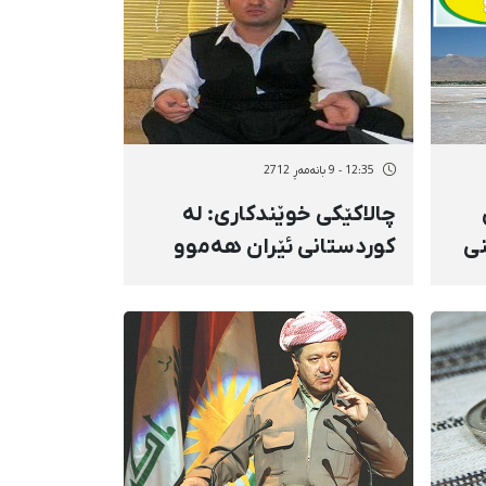
12:35 - 9 بانەمەڕ 2712
چالاكێكی خوێندكاری: لە
نی
كوردستانی ئێران هەموو
چالاكییەك گرێدراوە بە
چالاكیی سیاسییەوە