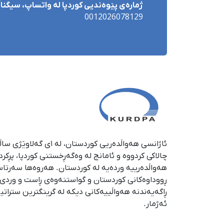
ژمارەی پێوەندیی کوردپا لە واتساپ، سیگناڵ 
0012026078129
چالاکی کردووە و ئامانج لە وەگەڕخستنی كوردپا، پڕكر
هەواڵدەرییە وردەیە لە كوردستان. هەروەها سەرتا
ڕووداوەكانی كوردستان و گواستنەوەی ڕاست و وردی ئە
ڕاگەیەندنە هەواڵییەكانی دیكە لە گرینگترین ستراتی
ئەژمار.