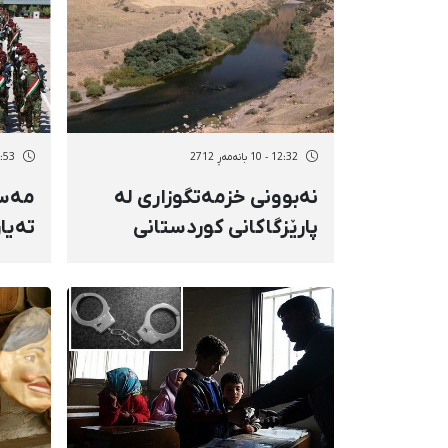
12:32 - 10 بانەمەڕ 2712
18:53 - 9 بان
نەبوونی خزمەتگوزاری لە
مەسع
پارێزگاكانی كوردستانی
تەیا
ئێران/ گوندی "كانیمار" لە
پێشم
خزمەتگوزاری بێبەرییە
كورد