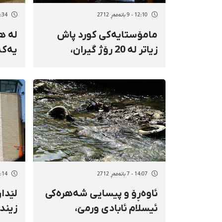
12:10 - 9 بانەمەڕ 2712
13:34 - 8 بان
مامۆستایەكی كورد پاش
لە ه
زیاتر لە 20 رۆژ گیران،
یەكە
چارەنووسی ناڕوونە
نێود
پێكر
14:07 - 7 بانەمەڕ 2712
12:14 - 7 بان
ئاوەڕۆ و پیسایی شەهرەکی
ئیسلام ئابادی ورمێ‌،
زیند