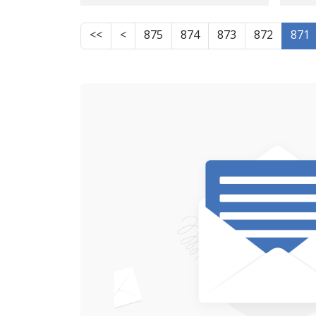
ورد
شایەتحاڵێكەوە
>>
>
875
874
873
872
871