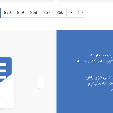
م لە زیندانی ورمێ‌
كاسبكاران و كۆڵبەرانی ك
بەردەوامە
870
869
868
867
866
<
<<
پێوەندیدار بە
ران، لە ڕێگەی واتساپ،
یەکانی خۆی پاش
ە، لە ماڵپەڕ و
.