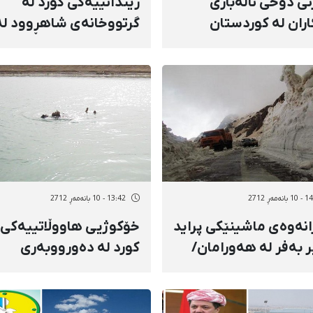
تی دۆخی نالەباری
زیندانییەكی كورد لە
اران لە كوردستان
گرتووخانەی شاهڕوود لە
سێدارە درا
نەمەڕ 2712
13:42 - 10 بانەمەڕ 2712
انەوەی ماشینێكی پراید
خۆكوژیی هاووڵاتییەكی
ر بەفر لە هەورامان/
كورد لە دەورووبەری
ونی ئەمنیەت و
كامیاران/هۆكار و ئاماری
ویستیی ریگاوبان
خۆكوژی لە ناوچە
كوردنشینەكان