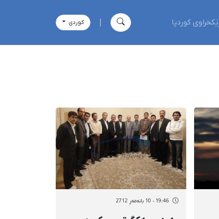
ێکخراوی کوردپا
|
كوردی
19:46 - 10 بانەمەڕ 2712