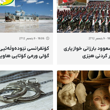
ەمەڕ 2712
18:06 - 9 بانەمەڕ 2712
وود بارزانی خوازیاری
كۆنفرانسی نێودەوڵەتیی
ر كردنی هێزی
گۆلی ورمێ‌ كۆتایی هاوی
ەرگەی هەرێمی
ئەمساڵ، لە ورمێ‌ بەڕێوە
ستانە
دەچێت