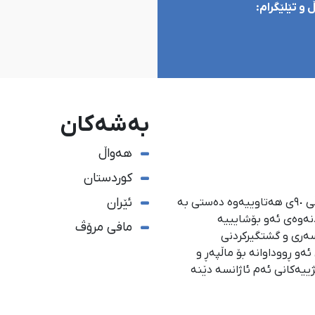
و تێلێگرام:
بەشەکان
هەواڵ
کوردستان
ئێران
ئاژانسی هەواڵدەریی کوردستان، لە ١ی گەلاوێژی ساڵی ٩٠ی هەتاوییەوە دەستی بە
دنەوەی ئەو بۆشایییە
مافی مرۆڤ
سەری و گشتگیركردنی
و ڕووداوانە بۆ ماڵپەڕ و
ژییەكانی ئەم ئاژانسە دێنە