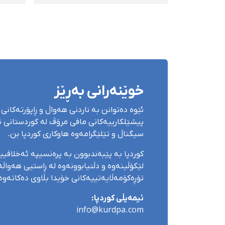
مەترسییەكە بۆ
ئیعدا
تەندروستیی
منداڵان+ڤیدیۆ
خوێنەرانی بەڕێز
ئێوە دەتوانن بە ناردنی هەواڵ و ڕاپۆرتەکانی 
پیشێلکارییەکانی مافی مرۆڤ لە کوردستانی ئێ
سیگناڵ و تێلێگرامەوە هاوکاری کوردپا بن.
کوردپا بە پێبەندبوون بە پرەنسیپە ئەخلاقی
لێکۆڵینەوە و دڵنیابوونەوە لە ڕاستیی هەواڵەک
تۆڕەکۆمەڵایەتییەکانی خۆیدا بڵاوی دەکاتەوە
ئیمەیڵی کوردپا:
info@kurdpa.com