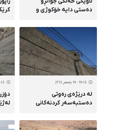
لاوێكی خەڵكی جوانڕۆ
راپۆر
دەستی دایە خۆكوژی و
كرێك
گیانی لەدەست دا
19:12 - 10 بانەمەڕ 2712
14:12 - 10 با
لە درێژەی رەوتی
دۆزر
دەستبەسەر كردنەكانی
لەژێ
شاری بۆكان، مامۆستایەكی
نەبو
كوردیش قوڵبەست كرا
پێدا