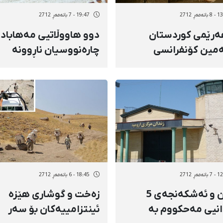
ەمەڕ 2712
19:47 - 7 بانەمەڕ 2712
ەرێمی كوردستان
دوو هاووڵاتیی مەهاباد
مین كۆنفرانسی
چارەنووسیان ناڕوونە
ەوڵەتیی شانۆ دەستی
د
ەمەڕ 2712
18:45 - 6 بانەمەڕ 2712
لێدان و ئەشكەنجەی 5
زەخت و گوشاری هێزە
انیی مەحكووم بە
ئینتزامییەكان بۆ سەر