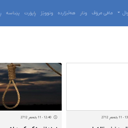
اڵ
مافی مرۆڤ
وتار
هەڵبژاردە
وتووێژ
ڕاپۆرت
پێناسە
ڕ
نەمەڕ 2712
12:40 - 11 بانەمەڕ 2712