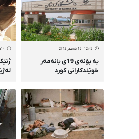
12:45 - 16 بانەمەڕ 2712
12:14 - 16 با
بە بۆنەی 19ی بانەمەر
ژنێك
خوێندكارانی كورد
لەژێ
بەیاننامەیەكیان بڵاو
نامو
كردەوە