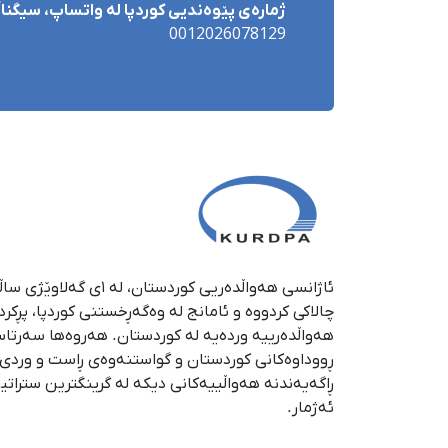
ژمارەی پێوەندیی کوردپا لە واتساپ، سیگناڵ 
0012026078129
چالاکی کردووە و ئامانج لە وەگەڕخستنی كوردپا، پڕكر
هەواڵدەرییە وردەیە لە كوردستان. هەروەها سەرتا
ڕووداوەكانی كوردستان و گواستنەوەی ڕاست و وردی ئە
ڕاگەیەندنە هەواڵییەكانی دیكە لە گرینگترین ستراتی
ئەژمار.