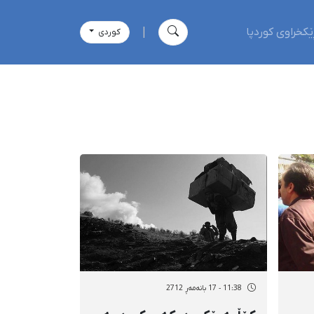
ێکخراوی کوردپا
|
كوردی
11:38 - 17 بانەمەڕ 2712