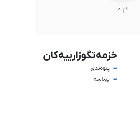
خزمەتگوزارییەکان
پێوەندی
پێناسە