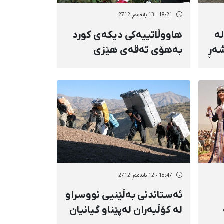
18:21 - 13 بانەمەڕ 2712
 لە
هاووڵاتییەکی دیكەی كورد
ەڕ
بەهۆی تەقەی هێزی
ئینتزامییەوە كوژرا
ەت
18:47 - 12 بانەمەڕ 2712
ئەستاندنی بەڵێنیی نووسراو
لە كۆڵبەران لەپێناو گیانیان