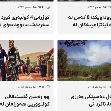
نەمەڕ 2712
18:13 - 14 بانەمەڕ 2712
لە رووداوێكدا 8 كەس لە
كوژرانی 4 كۆڵبەری كورد
 ئینتزامییەكان لە
سەردەشت، بووە هۆی ش
ەشت كوژران
و ئاڵۆزیی نێوان هێزە
ئینتزامییەكانی حكووم
نەمەڕ 2712
19:35 - 12 بانەمەڕ 2712
ڵ دەسپێكی وەرزی
چوارەمین فێستیڤاڵی
، ئاگردانی
كولتووریی هەورامان لە