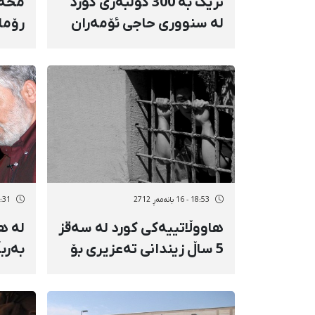
نزیک بە 300 كۆڵبەری كورد
محەم
لە سنووری حاجی ئۆمەران
رۆما
مانیان گرت
دوای
18:53 - 16 بانەمەڕ 2712
18:31 - 16 با
هاووڵاتییەكی كورد لە سەقز
لە ه
5 ساڵ زیندانی تەعزیری بۆ
بەربڵ
بڕایەوە
رێك 