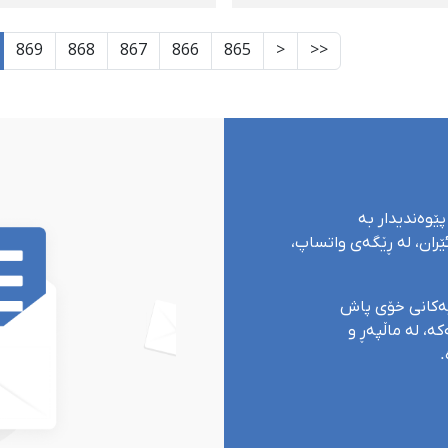
تانەكانی كوردستان
هەرێمی كوردستان بەڕێ
ی پێكرد
چوو
869
868
867
866
865
<
<<
پێوەندیدار بە
ران، لە ڕێگەی واتساپ،
یەکانی خۆی پاش
ە، لە ماڵپەڕ و
.