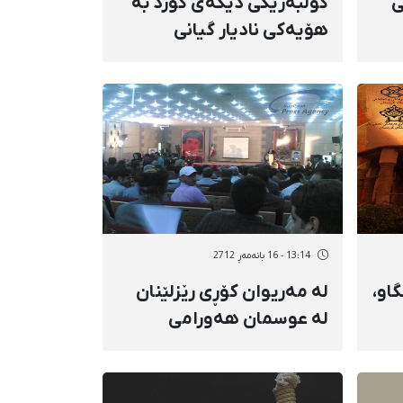
ی
كۆڵبەرێكی دیكەی كورد بە
هۆیەكی نادیار گیانی
ار
لەدەست دا
13:14 - 16 بانەمەڕ 2712
او،
لە مەریوان كۆڕی رێزلێنان
لە عوسمان هەورامی
ە
بەڕێوە چوو