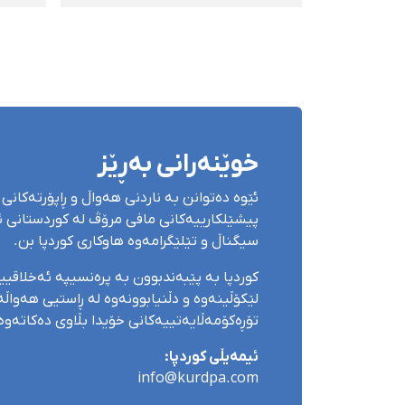
حوكم درا
دارس
دەست
خوێنەرانی بەڕێز
ئێوە دەتوانن بە ناردنی هەواڵ و ڕاپۆرتەکانی 
پیشێلکارییەکانی مافی مرۆڤ لە کوردستانی ئێ
سیگناڵ و تێلێگرامەوە هاوکاری کوردپا بن.
کوردپا بە پێبەندبوون بە پرەنسیپە ئەخلاقی
لێکۆڵینەوە و دڵنیابوونەوە لە ڕاستیی هەواڵەک
تۆڕەکۆمەڵایەتییەکانی خۆیدا بڵاوی دەکاتەوە
ئیمەیڵی کوردپا:
info@kurdpa.com