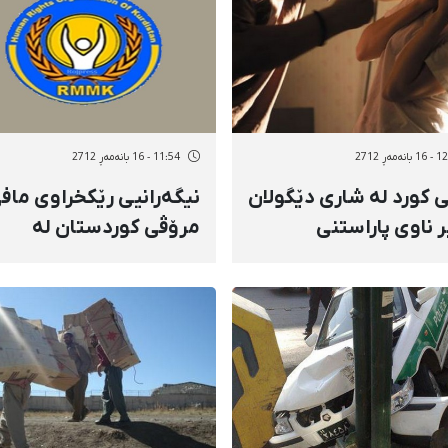
نەمەڕ 2712
11:54 - 16 بانەمەڕ 2712
ی كورد لە شاری دێگولان
نیگەرانیی رێكخراوی ماف
ر ناوی پاراستنی
مرۆڤی كوردستان لە
وس، كوژرا
هەمبەر بارودۆخی چالاكا
كوردی مەحكووم بە ئیعد