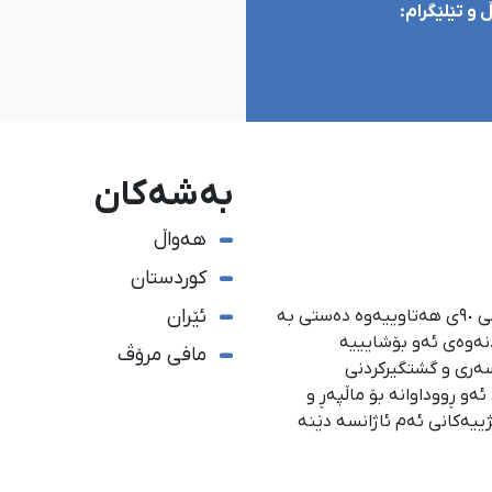
و تێلێگرام:
بەشەکان
هەواڵ
کوردستان
ئێران
ئاژانسی هەواڵدەریی کوردستان، لە ١ی گەلاوێژی ساڵی ٩٠ی هەتاوییەوە دەستی بە
دنەوەی ئەو بۆشایییە
مافی مرۆڤ
سەری و گشتگیركردنی
و ڕووداوانە بۆ ماڵپەڕ و
ژییەكانی ئەم ئاژانسە دێنە