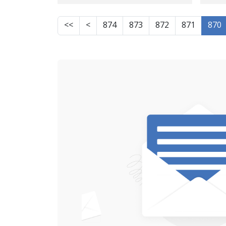
وە
>>
>
874
873
872
871
870