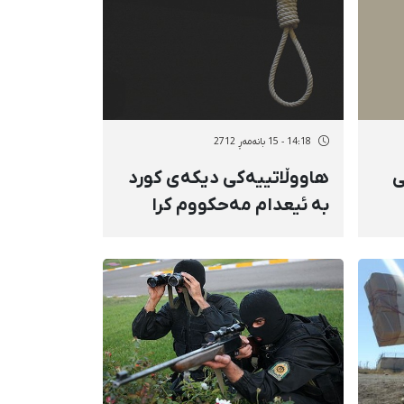
14:18 - 15 بانەمەڕ 2712
ی
هاووڵاتییەكی دیكەی كورد
بە ئیعدام مەحكووم كرا
نی
ام