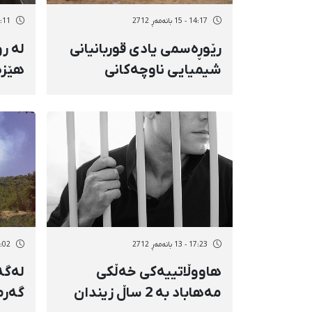
14:17 - 15 بانەمەڕ 2712
19:11 - 14 با
رێوڕەسمی یادی قوربانیانی
شیمیایی ناوچەكانی
هێزە
كوردستان لە شاری
سەرد
هەمەدان بەڕێوە چوو
17:23 - 13 بانەمەڕ 2712
13:02 - 13 با
هاووڵاتییەكی خەڵكی
لەگە
مەهاباد بە 2 ساڵ زیندان
گەرما