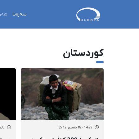
سەرەتا
هەو
کوردستان
14:29 - 18 بانەمەڕ 2712
13:33 - 17 با