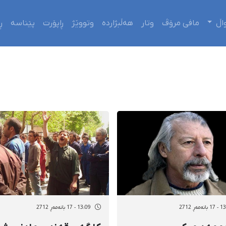
اڵ
مافی مرۆڤ
وتار
هەڵبژاردە
وتووێژ
ڕاپۆرت
پێناسە
ڕ
نەمەڕ 2712
13:09 - 17 بانەمەڕ 2712