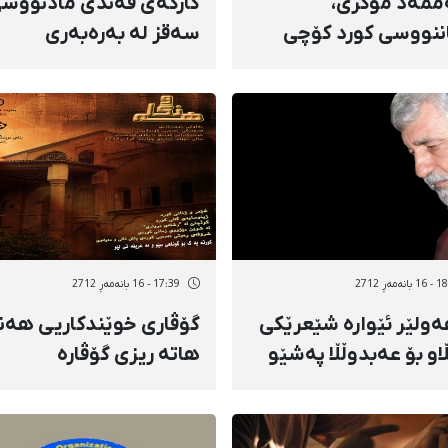
مەد موكری،
كارگەی قەندی مادنووش
ننووسی كورد كۆچی
سەقز لە بەرەبەری
ی كرد
داخران/1150 كرێكار بێك
كران
نەمەڕ 2712
17:39 - 16 بانەمەڕ 2712
ەولێر ئێوارە شێعرێكی
گۆڤاری خوێندكاریی هەنگ
او بۆ عەبدوڵڵا پەشێو
هاتە ریزی گۆڤارە
دەخرێت
خوێندكارییەكانی كوردەو