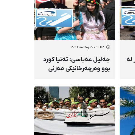
10:02 - 25 رەشەمه 2711
 لە
جەلیل عەباسی: ته‌نیا کورد
بوو وه‌رچه‌رخانێکی مه‌زنی
ە
له‌مێژووی نه‌ورۆزدا دروست
کرد