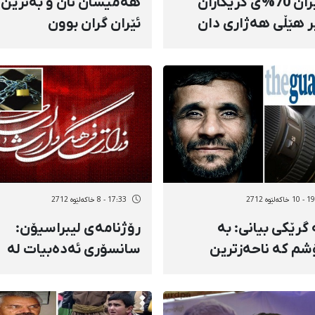
لە ئێران 70%ی كرێكاران
هەمیسان نان و بەنزین 
ر هێڵی هەژاری دان
ئێران گران بوون
ەلێوه 2712
17:33 - 8 خاکەلێوه 2712
گرێكی بیانی: بە
رۆژنامەی لیبراسیۆن:
شم كە ناحەزترین
سانسۆری ئەدەبیات لە
ی ئەحمەدی نژاد من
ئێران تەشەنەی سەندوو
ومە