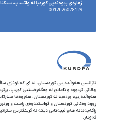
ژمارەی پێوەندیی کوردپا لە واتساپ، سیگناڵ 
0012026078129
چالاکی کردووە و ئامانج لە وەگەڕخستنی كوردپا، پڕكر
هەواڵدەرییە وردەیە لە كوردستان. هەروەها سەرتا
ڕووداوەكانی كوردستان و گواستنەوەی ڕاست و وردی ئە
ڕاگەیەندنە هەواڵییەكانی دیكە لە گرینگترین ستراتی
ئەژمار.