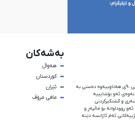
و تێلێگرام:
بەشەکان
هەواڵ
کوردستان
ئێران
ئاژانسی هەواڵدەریی کوردستان، لە ١ی گەلاوێژی ساڵی ٩٠ی هەتاوییەوە دەستی بە
دنەوەی ئەو بۆشایییە
مافی مرۆڤ
سەری و گشتگیركردنی
و ڕووداوانە بۆ ماڵپەڕ و
ژییەكانی ئەم ئاژانسە دێنە