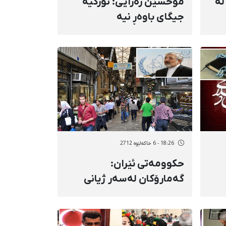
لە
موحسێن رەزایی: توركیە
جیگای باوەڕ نیە
18:26 - 6 خاکەلێوه 2712
حكوومەتی ئێران:
گەمارۆكان لەسەر ژیانی
ە
هاووڵاتیان كاریگەرییان
داناوە