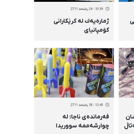
10:39 - 24 رەشەمه 2711
ی
ژمارەیەك لە كرێكارانی
كۆمپانیای
كاروونی"شووشتەر"
بانگهێشتی ئیدارەی
ئیتلاعات كران
12:45 - 18 رەشەمه 2711
ان
فەرماندەی ناجا: لە
تاڵ
چوارشەممە سووریدا