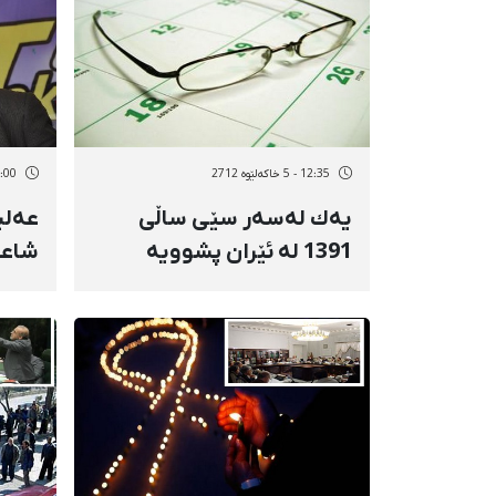
12:35 - 5 خاکەلێوه 2712
22:00 - 29 رە
یەك لەسەر سێی ساڵی
عەلی
1391 لە ئێران پشوویە
شاعی
خوراس