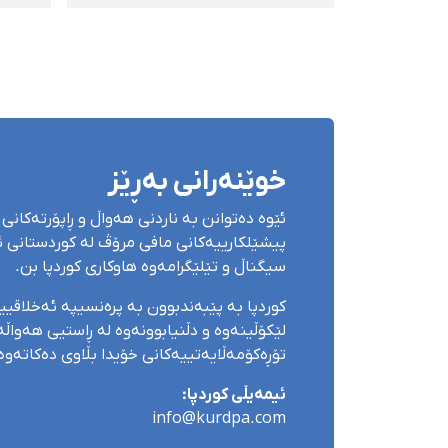
ئێران بەرەو كزی دەڕوات
ئەهو
دا
خوێنەرانی بەڕێز
ئێوە دەتوانن بە ناردنی هەواڵ و ڕاپۆرتەکانی 
پیشێلکارییەکانی مافی مرۆڤ لە کوردستانی ئێ
سیگناڵ و تێلێگرامەوە هاوکاری کوردپا بن.
کوردپا بە پێبەندبوون بە پرەنسیپە ئەخلاقی
لێکۆڵینەوە و دڵنیابوونەوە لە ڕاستیی هەواڵەک
تۆڕەکۆمەڵایەتییەکانی خۆیدا بڵاوی دەکاتەوە
ئیمەیڵی کوردپا:
info@kurdpa.com