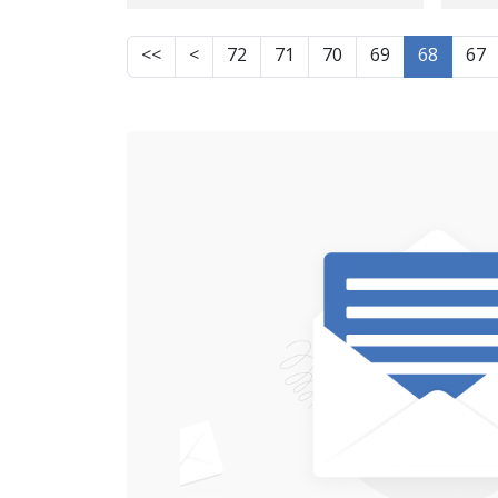
رووبەڕووی هەرچەشنە
كۆبوونەوە و شادییه‌ک
>>
>
72
71
70
69
68
67
دەبینەوە