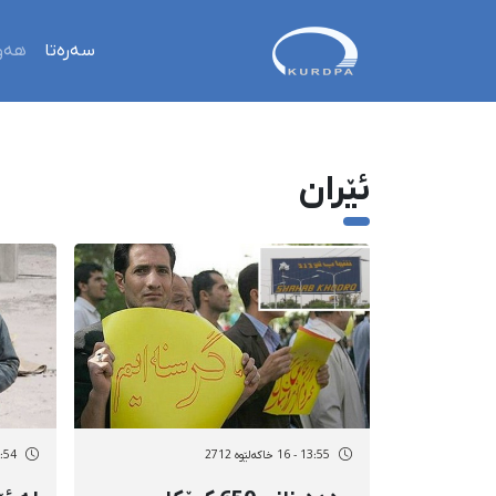
سەرەتا
هەو
ئێران
13:55 - 16 خاکەلێوه 2712
17:54 - 15 خاک