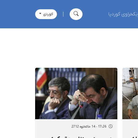
ێکخراوی کوردپا
|
كوردی
17:26 - 14 خاکەلێوه 2712