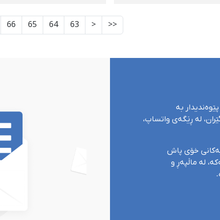
حوكمی ئیعدامی 5 لاوی
كردنی بنكەی ئەتۆمیی
ازی هۆشداری بە ئێران
پارچینە
66
65
64
63
<
<<
پێوەندیدار بە
ران، لە ڕێگەی واتساپ،
یەکانی خۆی پاش
ە، لە ماڵپەڕ و
.