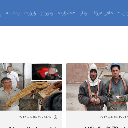
اڵ
مافی مرۆڤ
وتار
هەڵبژاردە
وتووێژ
ڕاپۆرت
پێناسە
ڕ
ەلێوه 2712
14:02 - 15 خاکەلێوه 2712