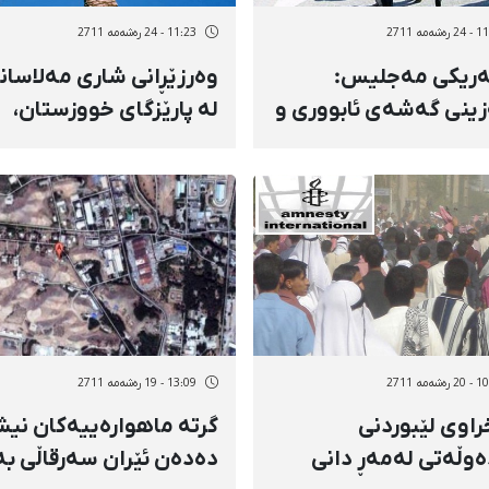
شەمه 2711
11:23 - 24 رەشەمه 2711
ەریكی مەجلیس:
وەرزێڕانی شاری مەلاسان
زینی گەشەی ئابووری و
لە پارێزگای خووزستان،
بوونی بێكاری ئاسەواری
خۆپیشاندانیان كرد
جدار كردنی یارانەكانە
شەمه 2711
13:09 - 19 رەشەمه 2711
راوی لێبوردنی
گرتە ماهوارەییەكان نیش
ەوڵەتی لەمەڕ دانی
دەدەن ئێران سەرقاڵی بە