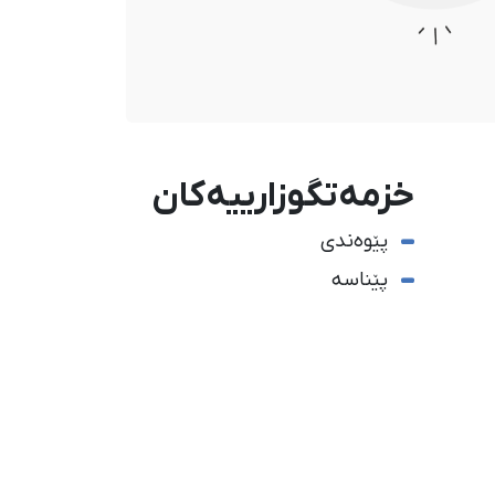
خزمەتگوزارییەکان
پێوەندی
پێناسە