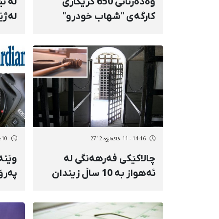
وەدەرنانی 650 كرێكاری
كارگەی "شهاب خودرو"
لەژێ
14:16 - 11 خاکەلێوه 2712
19:10 - 10 خاک
چالاكێكی فەرهەنگی لە
وێنە 
ئەهواز بە 10 ساڵ زیندان
پەرۆ
حوكم درا
وێنە
گرتو