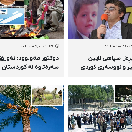
شەمه 2711
11:09 - 25 رەشەمه 2711
ڕەزا سپاهی لایین
دوکتور مەولوود: نەورۆز
ر و نووسەری كوردی
سەرەتاوە لە كوردستان
ان لە زیندان ئازاد كرا
سەری هەڵداوە و دواتر ب
دونیادا بڵاو بۆتەوە