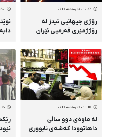
12:37 - 24 رەشەمه 2711
11:52 - 24 رە
رۆژی جیهانیی ئیدز لە
نوێن
رۆژژمێری فەرمیی ئێران
دابە
سڕایەوە
زۆر 
ئامان
18:18 - 21 رەشەمه 2711
10:36 - 20 رە
لە ماوەی دوو ساڵی
رێكخ
داهاتوودا گەشەی ئابووری
نێود