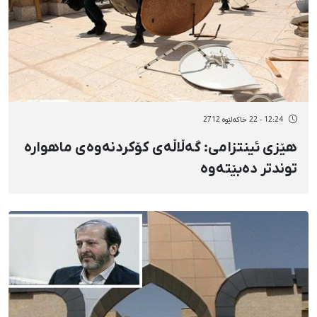
12:24 - 22 خاکەلێوه 2712
هێزی ئینتزامی: گەڵاڵەی كۆكردنەوەی ماهوارە
توندتر دەبێتەوە