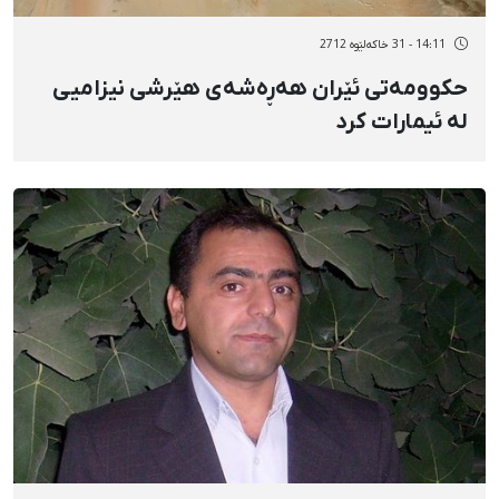
14:11 - 31 خاکەلێوه 2712
حكوومەتی ئێران هەڕەشەی هێرشی نیزامیی
لە ئیمارات كرد