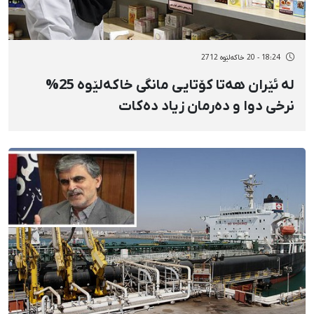
18:24 - 20 خاکەلێوه 2712
لە ئێران هەتا كۆتایی مانگی خاكەلێوە 25%
نرخی دوا و دەرمان زیاد دەكات