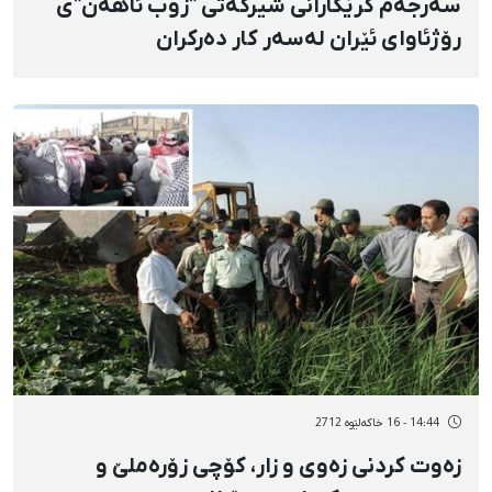
سەرجەم كرێكارانی شیركەتی "زوب ئاهەن"‌ی
رۆژئاوای ئێران لەسەر كار دەركران
14:44 - 16 خاکەلێوه 2712
زەوت كردنی زەوی و زار، كۆچی زۆرەملێ‌ و