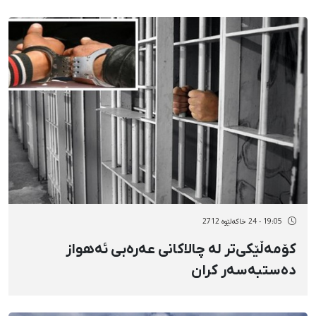
19:05 - 24 خاکەلێوه 2712
كۆمەڵێكی‌تر لە چالاكانی عەرەبی ئەهواز
دەستبەسەر كران