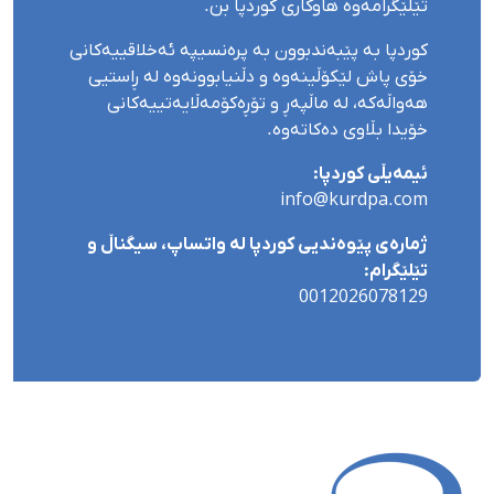
تێلێگرامەوە هاوکاری کوردپا بن.
کوردپا بە پێبەندبوون بە پرەنسیپە ئەخلاقییەکانی
خۆی پاش لێکۆڵینەوە و دڵنیابوونەوە لە ڕاستیی
هەواڵەکە، لە ماڵپەڕ و تۆڕەکۆمەڵایەتییەکانی
خۆیدا بڵاوی دەکاتەوە.
ئیمەیڵی کوردپا:
info@kurdpa.com
ژمارەی پێوەندیی کوردپا لە واتساپ، سیگناڵ و
تێلێگرام:
0012026078129