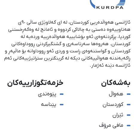
ئاژانسی هەواڵدەریی کوردستان، لە ١ی گەلاوێژی ساڵی ٩٠ی
هەتاوییەوە دەستی بە چالاکی کردووە و ئامانج لە وەگەڕخستنی
كوردپا، پڕكردنەوەی ئەو بۆشایییە هەواڵدەرییە وردەیە لە
كوردستان. هەروەها سەرتاسەری و گشتگیركردنی ڕووداوەكانی
كوردستان و گواستنەوەی ڕاست و وردی ئەو ڕووداوانە بۆ ماڵپەڕ و
ڕاگەیەندنە هەواڵییەكانی دیكە لە گرینگترین ستراتیژییەكانی ئەم
ئاژانسە دێنە ئەژمار.
بەشەکان
خزمەتگوزارییەکان
هەواڵ
پێوەندی
کوردستان
پێناسە
ئێران
مافی مرۆڤ