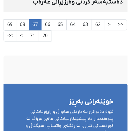
دەستبەسەر كردنی وەرزێڕانی عەرەب
69
68
67
66
65
64
63
62
<
<<
>>
>
71
70
خوێنەرانی بەڕێز
ئێوە دەتوانن بە ناردنی هەواڵ و ڕاپۆرتەکانی
پێوەندیدار بە پیشێلکارییەکانی مافی مرۆڤ لە
کوردستانی ئێران، لە ڕێگەی واتساپ، سیگناڵ و