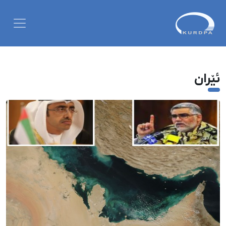
ئێران