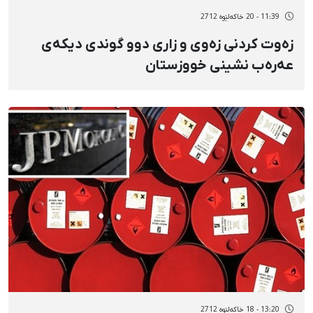
11:39 - 20 خاکەلێوه 2712
زەوت كردنی زەوی و زاری دوو گوندی دیكەی
عەرەب نشینی خووزستان
13:20 - 18 خاکەلێوه 2712