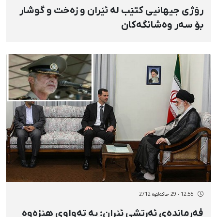
رۆژی جیهانیی كتێب لە ئێران و زەخت و گوشار
بۆ سەر وەشانگەكان
12:55 - 29 خاکەلێوه 2712
فەرماندەی ئەرتشی ئێران: بە تەواوی هێزەوە