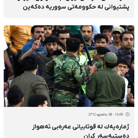
پشتیوانی لە حكوومەتی سووریە دەكەین
12:00 - 28 خاکەلێوه 2712
ژمارەیەك لە قوتابیانی عەرەبی ئەهواز
دەستبەسەر كران