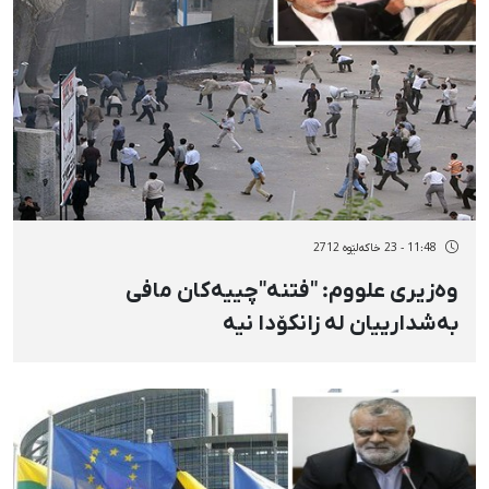
11:48 - 23 خاکەلێوه 2712
وەزیری علووم: "فتنە"چییەكان مافی
بەشدارییان لە زانكۆدا نیە