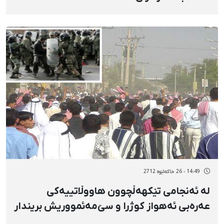
14:49 - 26 خاکەلێوه 2712
لە ئەنجامی تێكهەڵچوون هاووڵاتییەكی
عەرەبی ئەهواز كوژرا و سێ‌مەئمووریش بریندار
بوون