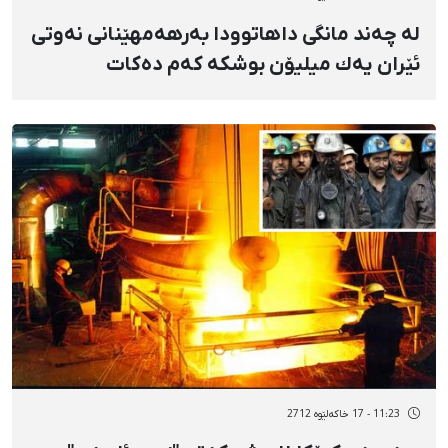
لە چەند مانگی داهاتوودا بەرهەمهێنانی نەوتی
ئێران یەك میلیۆن بوشكە كەم دەكات
11:23 - 17 خاکەلێوه 2712