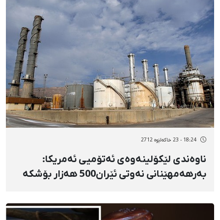
18:24 - 23 خاکەلێوه 2712
ناوەندی لێكۆلینەوەی ئەتۆمیی ئەمریكا:
بەرهەمهێنانی نەوتی ئێران500 هەزار بۆشكە
كەمی كردووە