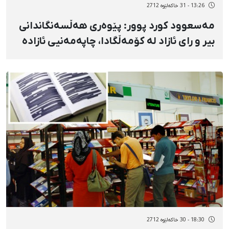
13:26 - 31 خاکەلێوه 2712
مەسعوود كورد پوور: پێوەری هەڵسەنگاندانی
بیر و رای ئازاد لە كۆمەڵگادا، چاپەمەنیی ئازادە
18:30 - 30 خاکەلێوه 2712