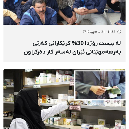
11:52 - 21 خاکەلێوه 2712
لە بیست رۆژدا 30% كرێكارانی كەرتی
بەرهەمهێنانی ئێران لەسەر كار دەركراون