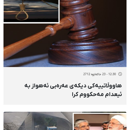
12:30 - 23 خاکەلێوه 2712
هاووڵاتییەكی دیكەی عەرەبی ئەهواز بە
ئیعدام مەحكووم كرا