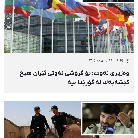
18:39 - 22 خاکەلێوه 2712
وەزیری نەوت: بۆ فرۆشی نەوتی ئێران هیچ
كێشەیەك لە گۆڕێدا نیە