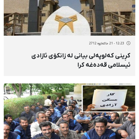
12:23 - 21 خاکەلێوه 2712
كڕینی كەلوپەلی بیانی لە زانكۆی ئازادی
ئیسلامی قەدەغە كرا