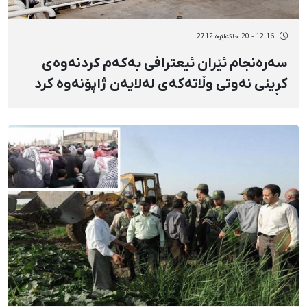
12:16 - 20 خاکەلێوه 2712
سەرەنجام ئێران ئیعترافی بەكەم كردنەوەی
كڕینی نەوتی وڵاتەكەی لەلایەن ژاپۆنەوە كرد