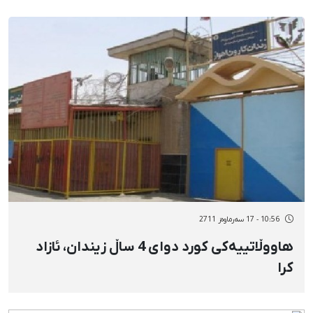
10:56 - 17 سەرماوەز 2711
هاووڵاتيیەكی كورد دوای 4 ساڵ زیندان، ئازاد
كرا