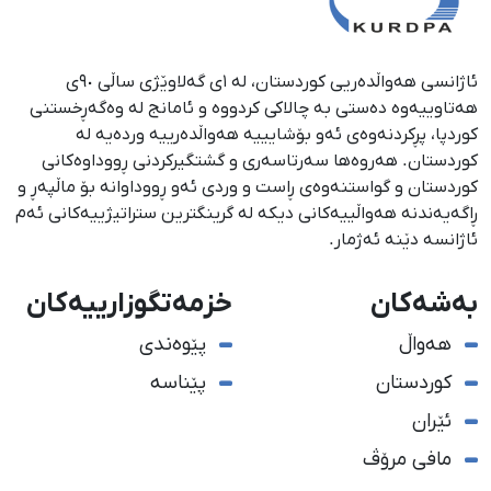
ئاژانسی هەواڵدەریی کوردستان، لە ١ی گەلاوێژی ساڵی ٩٠ی
هەتاوییەوە دەستی بە چالاکی کردووە و ئامانج لە وەگەڕخستنی
كوردپا، پڕكردنەوەی ئەو بۆشایییە هەواڵدەرییە وردەیە لە
كوردستان. هەروەها سەرتاسەری و گشتگیركردنی ڕووداوەكانی
كوردستان و گواستنەوەی ڕاست و وردی ئەو ڕووداوانە بۆ ماڵپەڕ و
ڕاگەیەندنە هەواڵییەكانی دیكە لە گرینگترین ستراتیژییەكانی ئەم
ئاژانسە دێنە ئەژمار.
بەشەکان
خزمەتگوزارییەکان
هەواڵ
پێوەندی
کوردستان
پێناسە
ئێران
مافی مرۆڤ