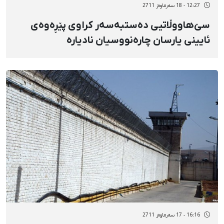
12:27 - 18 سەرماوەز 2711
سێ‌هاووڵاتیی دەستبەسەر كراوی پێڕەوەی
ئایینی یارسان چارەنووسیان نادیارە
16:16 - 17 سەرماوەز 2711