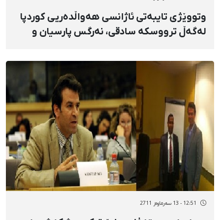
وتووێژی تایبەتی ئاژانسی هەواڵدەریی كوردپا
لەگەڵ ترووسكە سادقی، نەرگس پارسیان و
ناهید قەرایی
12:51 - 13 سەرماوەز 2711