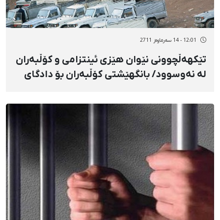
12:01 - 14 سەرماوەز 2711
تێكهەڵچوونی نێوان هێزی ئینتزامی و كۆڵبەران
لە نەوسوود/ بانگهێشتی كۆڵبەران بۆ دادگای
پاوە