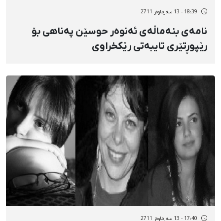
18:39 - 13 سەرماوەز 2711
نامەی بنەماڵەی ئەنوەر حوسێن پەناهی بۆ
رێپوڕتێری تایبەتی رێكخراوی
نەتەوەیەكگرتووەكان
17:40 - 13 سەرماوەز 2711