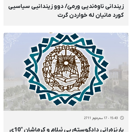
زیندانی ناوەندیی ورمێ‌/ دوو زیندانیی سیاسیی
كورد مانیان لە خواردن گرت
15:43 - 17 سەرماوەز 2711
پارێزەرانی دادگوستەریی ئیلام و كرماشان "10ی