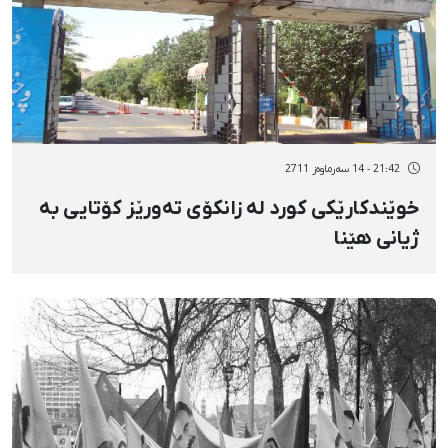
21:42 - 14 سەرماوەز 2711
خوێندكارێكی كورد لە زانكۆی تەورێز كۆتایی بە
ژیانی هێنا