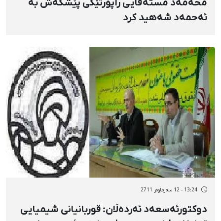
محەمەد مستەفایی راپۆرتێكی پێشكەش بە
ئەحمەد شەهید كرد
13:24 - 12 سەرماوەز 2711
دوکتورئەسعەد ئەردەڵان: قوربانیانی شیمیایی