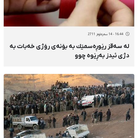
16:44 - 14 سەرماوەز 2711
لە سەقز رێوڕەسمێك بە بۆنەی رۆژی خەبات بە
دژی ئیدز بەڕێوە چوو