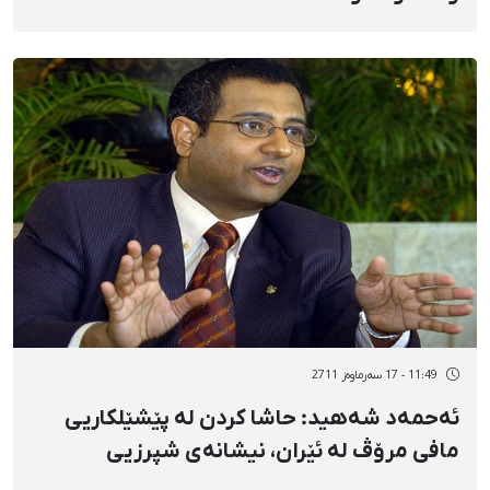
11:49 - 17 سەرماوەز 2711
ئەحمەد شەهید: حاشا كردن لە پێشێلكاریی
مافی مرۆڤ لە ئێران، نیشانەی شپرزیی
دۆخەكەیە