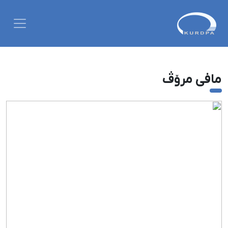
مافی مرۆڤ