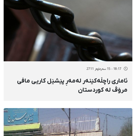
18:17 - 15 سەرماوەز 2711
ئاماری راچڵەكێنەر لەمەڕ پێشێل كاریی مافی
مرۆڤ لە كوردستان