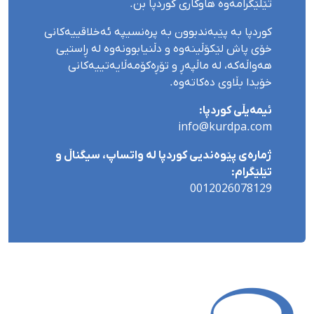
تێلێگرامەوە هاوکاری کوردپا بن.
کوردپا بە پێبەندبوون بە پرەنسیپە ئەخلاقییەکانی
خۆی پاش لێکۆڵینەوە و دڵنیابوونەوە لە ڕاستیی
هەواڵەکە، لە ماڵپەڕ و تۆڕەکۆمەڵایەتییەکانی
خۆیدا بڵاوی دەکاتەوە.
ئیمەیڵی کوردپا:
info@kurdpa.com
ژمارەی پێوەندیی کوردپا لە واتساپ، سیگناڵ و
تێلێگرام:
0012026078129