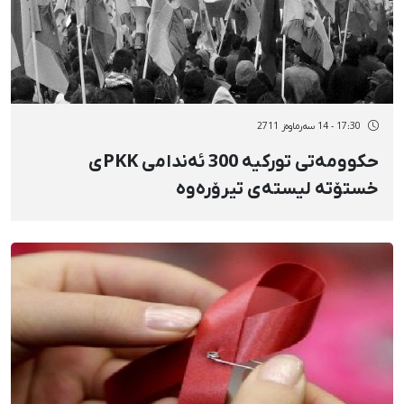
17:30 - 14 سەرماوەز 2711
حكوومەتی توركیە 300 ئەندامی PKK‎ی
خستۆتە لیستەی تیرۆرەوە