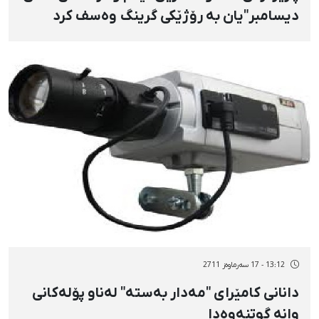
دیسامبر"یان بە رۆژێکی گرینگ وەسف کرد
13:12 - 17 سەرماوەز 2711
دانانی كامێرای "مەدار بەستە" لەناو پۆلەكانی
وانە گوتنەوەدا