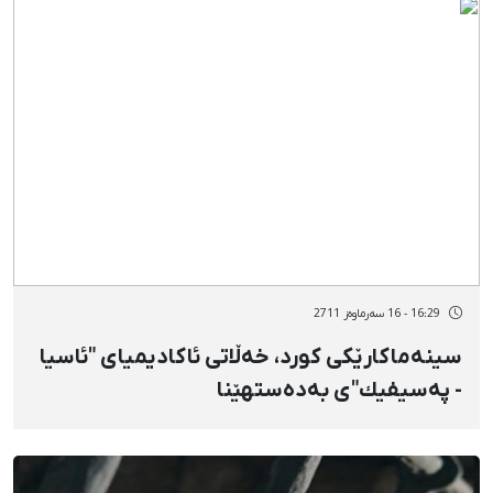
16:29 - 16 سەرماوەز 2711
سینەماكارێكی كورد، خەڵاتی ئاكادیمیای "ئاسیا
- پەسیفیك"ی بەدەستهێنا