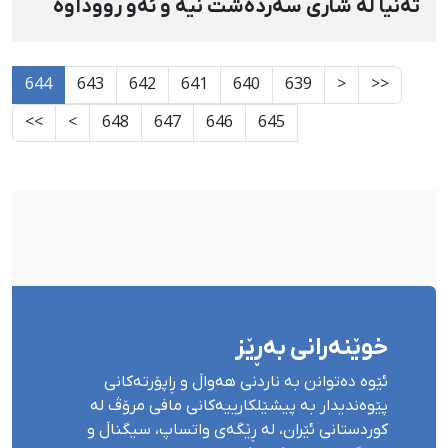
تەنیا لە شاری سەردەشت نیە و ئەو رووداوە
ناوچەكانی دیكەی كوردستانیشی گرتەوە
644
643
642
641
640
639
<
<<
>>
>
648
647
646
645
خوێنەرانی بەڕێز
ئێوە دەتوانن بە ناردنی هەواڵ و ڕاپۆرتەکانی
پێوەندیدار بە پیشێلکارییەکانی مافی مرۆڤ لە
کوردستانی ئێران، لە ڕێگەی واتساپ، سیگناڵ و