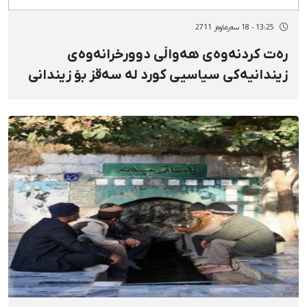
13:25 - 18 سەرماوەز 2711
رەت كردنەوەی هەواڵی دوورخرانەوەی
زیندانیەكی سیاسیی كورد لە سەقز بۆ زیندانی
میناب