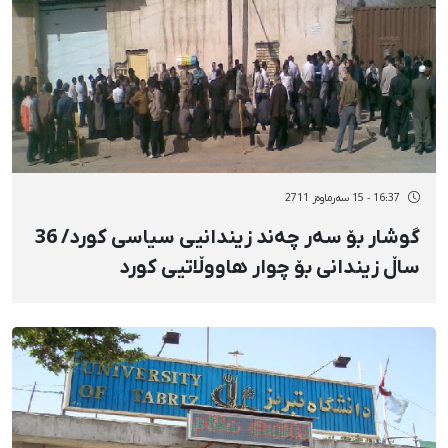
16:37 - 15 سەرماوەز 2711
گوشار بۆ سەر چەند زیندانیی سیاسی كورد/ 36
ساڵ زیندانی بۆ چوار هاووڵاتیی كورد