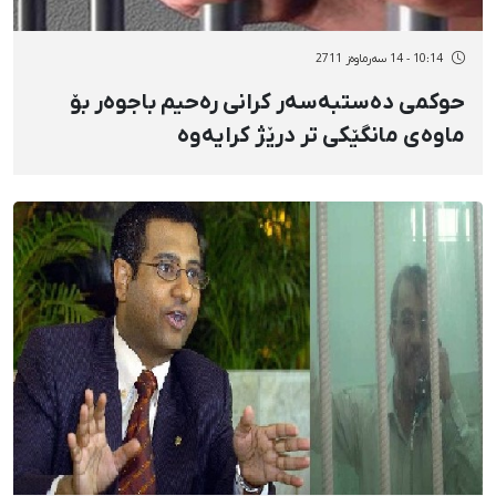
10:14 - 14 سەرماوەز 2711
حوكمی دەستبەسەر كرانی رەحیم باجوەر بۆ
ماوەی مانگێكی تر درێژ كرایەوە