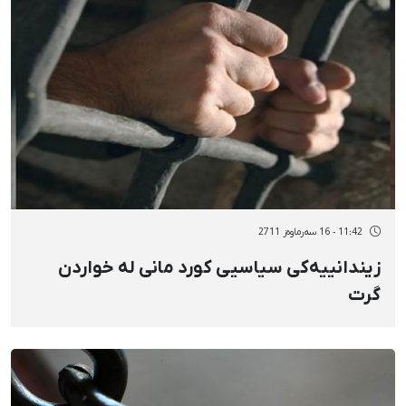
11:42 - 16 سەرماوەز 2711
زیندانییەكی سیاسیی كورد مانی لە خواردن
گرت