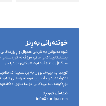
چالاكیی فەرهەنگی لە
سەلە
كوردستان
لەکۆ
خوێنەرانی بەڕێز
ئێوە دەتوانن بە ناردنی هەواڵ و ڕاپۆرتەکانی 
پیشێلکارییەکانی مافی مرۆڤ لە کوردستانی ئێ
سیگناڵ و تێلێگرامەوە هاوکاری کوردپا بن.
کوردپا بە پێبەندبوون بە پرەنسیپە ئەخلاقی
لێکۆڵینەوە و دڵنیابوونەوە لە ڕاستیی هەواڵەک
تۆڕەکۆمەڵایەتییەکانی خۆیدا بڵاوی دەکاتەوە
ئیمەیڵی کوردپا:
info@kurdpa.com