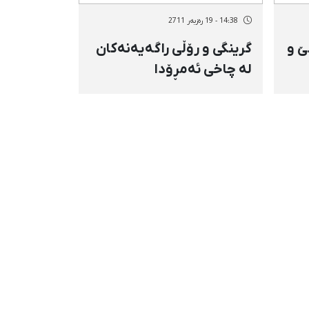
14:38 - 19 رەزبەر 2711
ێ و
گرینگی و رۆڵی راگەیەنەكان
لە چاخی ئەمڕۆدا