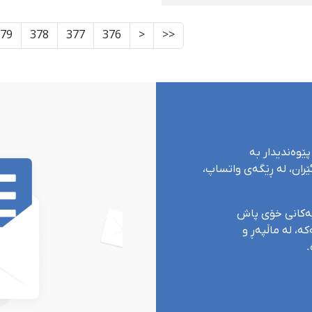
فییەکان
مەڵگەی کوردیدا
79
378
377
376
<
<<
پێوەندیدار بە
ران، لە ڕێگەی واتساپ،
یەکانی خۆی پاش
ە، لە ماڵپەڕ و
.