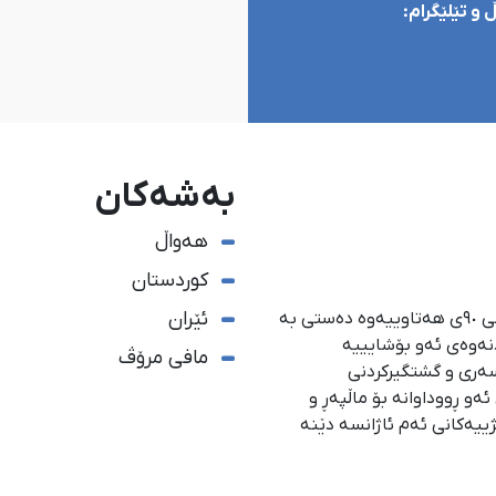
و تێلێگرام:
بەشەکان
هەواڵ
کوردستان
ئێران
ئاژانسی هەواڵدەریی کوردستان، لە ١ی گەلاوێژی ساڵی ٩٠ی هەتاوییەوە دەستی بە
دنەوەی ئەو بۆشایییە
مافی مرۆڤ
سەری و گشتگیركردنی
و ڕووداوانە بۆ ماڵپەڕ و
ژییەكانی ئەم ئاژانسە دێنە