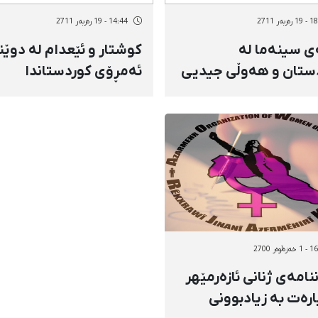
زبەر 2711
14:44 - 19 رەزبەر 2711
ی سینەما لە
كوشتار و ئێعدام لە دوێن
ستان و هەوڵی جیدیی
ئەمڕۆی كوردستاندا
ماكاران
ەڵوەر 2700
نامەی ژنانی ئازەرمێهر
رەت بە زیادبوونی