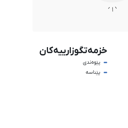
خزمەتگوزارییەکان
پێوەندی
پێناسە