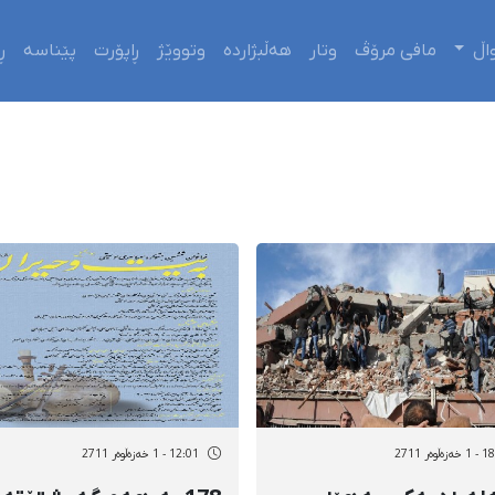
اڵ
مافی مرۆڤ
وتار
هەڵبژاردە
وتووێژ
ڕاپۆرت
پێناسە
ڕ
ەڵوەر 2711
12:01 - 1 خەزەڵوەر 2711