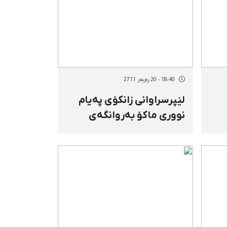
18:40 - 20 رەزبەر 2711
لێپرسراوانی زانكۆی پەیام
نووری ماكۆ بەروانگەی
كا
ئەمنیەتییەوە دەڕواننە
ەتی
خوێندكارانی كورد