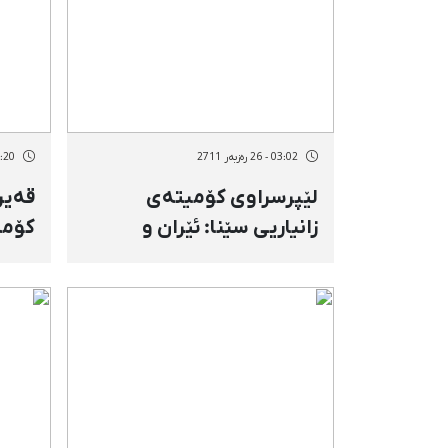
03:02 - 26 رەزبەر 2711
20:20 - 21 رە
لێپرسراوی كۆمیتەی
قەیر
زانیاریی سێنا: ئێران و
كۆمە
ئەمریكا بەرەو پێكدادان
هەڕە
دەڕون
كۆمە