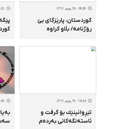
18:39 - 19 رەزبەر 2711
18:32 - 19 رە
كوردستان، پارێزگای بێ‌
پێگە
رۆژنامە/ بڵاو كراوە
كورد
كوردییەكان تەنیا بەناو
سینە
هەن
14:24 - 19 رەزبەر 2711
16:35 - 1 خەز
تێڕوانینێك بۆ گرفت و
بەیان
ئاستەنگەكانی بەردەم
سەبا