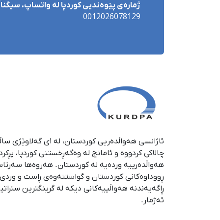
ژمارەی پێوەندیی کوردپا لە واتساپ، سیگناڵ 
0012026078129
چالاکی کردووە و ئامانج لە وەگەڕخستنی كوردپا، پڕكر
هەواڵدەرییە وردەیە لە كوردستان. هەروەها سەرتا
ڕووداوەكانی كوردستان و گواستنەوەی ڕاست و وردی ئە
ڕاگەیەندنە هەواڵییەكانی دیكە لە گرینگترین ستراتی
ئەژمار.