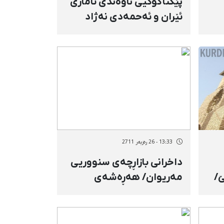
پێكناكۆكیی ناوەندی ئاماری
ئێران و ئەحمەدی نەژاد
نی
لەمەڕ نرخی بێكاری
13:33 - 26 رەزبەر 2711
داخرانی بازاڕچەی سنووریی
‌/
مەریوان/ هەڕەشەی
دەستڕێژی كردن لە خەڵك
مەت