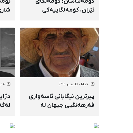
كۆمەڵناسان: كۆمەڵگای
بۆمە
ئێران، كۆمەڵگاییەكی
شاری
خەمۆكە و تووشی خەمۆكی
پارێز
زیاتریش دەبێت
14:27 - 30 رەزبەر 2711
13:14 - 30 رە
پیرترین نیگابانی ئاسەواری
دژای
فەرهەنگیی جیهان لە
لەگە
تیكاب كۆچی دوایی كرد
بە ن