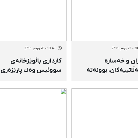
زبەر 2711
18:49 - 20 رەزبەر 2711
ان و خەسارە
كارداری باڵوێزخانەی
ڵاتییەكان، بوونەتە
سووئیس وەك پارێزەری
شەیەك بۆ سەر
بەرژەوەندییەكانی ئەمری
ڵگای ئێران
لە تاران بانگ كرایە وەزار
دەرەوە