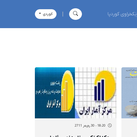
ێکخراوی کوردپا
|
كوردی
18:20 - 30 رەزبەر 2711