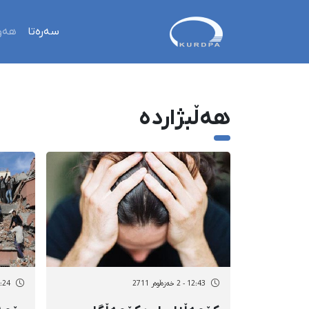
سەرەتا
هەو
هەڵبژاردە
12:43 - 2 خەزەڵوەر 2711
18:24 - 1 خەز