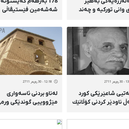
لەرزەیەكی بەهێز
178 بەرهەم گەیشتۆتە
 وانی توركیە و چەند
شەشەمین فێستیڤاڵی
گایەكی ئێرانی هەژاند
مۆسیقای بەیت و حەیرا
سەردەشت
زبەر 2711
12:18 - 30 رەزبەر 2711
ەتیی شاعێرێكی كورد
لەناو بردنی ئاسەواری
ڵ ناودێر كردنی كۆڵانێك
مێژووییی گوندێكی ورمێ
اوییەوە
كەمتەرخەمیی لایەنە
پێوەندیدارەكانی حكوو