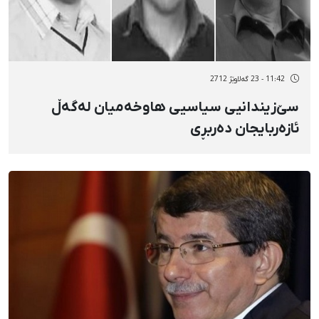
11:42 - 23 گەلاوێژ 2712
سێ‌زیندانیی سیاسیی هاوخەمیان لەگەڵ
ئازەربایجان دەربڕی