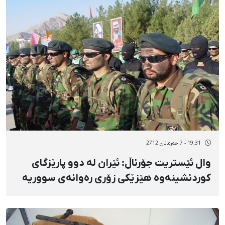
19:31 - 7 خەرمانان 2712
وال ئێستریت جۆرناڵ: ئێران لە دوو پارێزگای
كوردنشینەوە هێزێكی زۆری رەوانەی سووریە
كرد