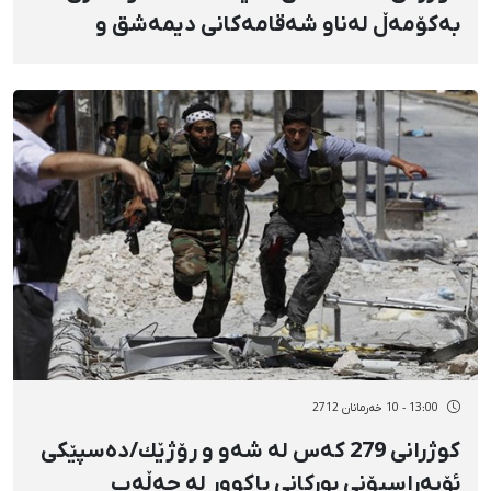
بەكۆمەڵ لەناو شەقامەكانی دیمەشق و
حەڵەب
13:00 - 10 خەرمانان 2712
كوژرانی 279 كەس لە شەو و رۆژێك/دەسپێكی
ئۆپەراسیۆنی بوركانی باكوور لە حەڵەب