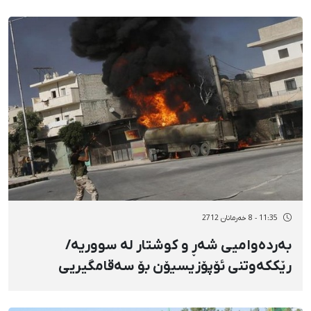
11:35 - 8 خەرمانان 2712
بەردەوامیی شەڕ و كوشتار لە سووریە/
رێككەوتنی ئۆپۆزیسیۆن بۆ سەقامگیریی
دێمۆكراسی