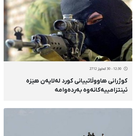
12:30 - 30 گەلاوێژ 2712
كوژرانی هاووڵاتییانی كورد لەلایەن هێزە
ئینتزامییەكانەوە بەردەوامە