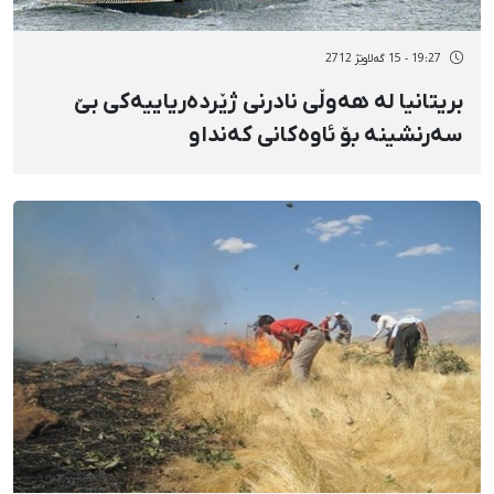
19:27 - 15 گەلاوێژ 2712
بریتانیا لە هەوڵی نادرنی ژێردەریاییەكی بێ‌
سەرنشینە بۆ ئاوەكانی كەنداو