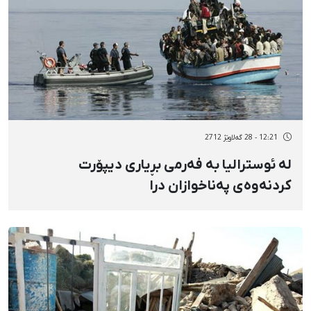
12:21 - 28 گەلاوێژ 2712
لە ئوسترالیا بە فەرمی بڕیاری دیپۆرت
كردنەوەی پەناخوازان درا