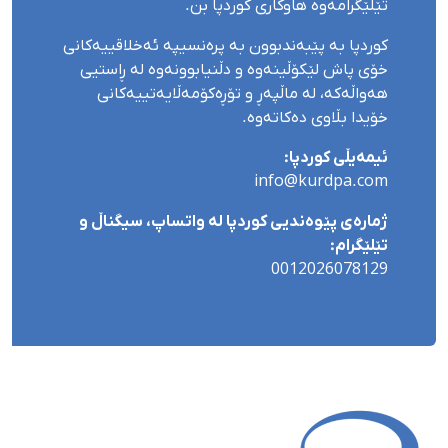
تێلێگرامەوە هاوکاری کوردپا بن.
کوردپا بە پێبەندبوون بە پرەنسیپە ئەخلاقییەکانی
خۆی پاش لێکۆڵینەوە و دڵنیابوونەوە لە ڕاستیی
هەواڵەکە، لە ماڵپەڕ و تۆڕەکۆمەڵایەتییەکانی
خۆیدا بڵاوی دەکاتەوە.
ئیمەیڵی کوردپا:
info@kurdpa.com
ژمارەی پێوەندیی کوردپا لە واتساپ، سیگناڵ و
تێلێگرام:
0012026078129