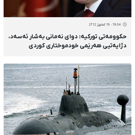
19:54 - 19 گەلاوێژ 2712
حكوومەتی توركیە: دوای نەمانی بەشار ئەسەد،
دژایەتیی هەرێمی خودموختاری كوردی
سووریە ناكەین