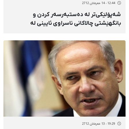
12:44 - 14 خەرمانان 2712
شەپۆلێكی‌تر لە دەستبەرسەر كردن و
بانگهێشتی چالاكانی ناسراوی ئایینی لە
كوردستان
19:29 - 13 خەرمانان 2712