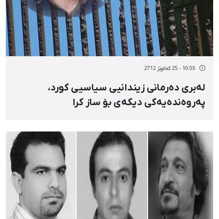
10:55 - 25 گەلاوێژ 2712
لەبری دەرمانی زیندانیی سیاسیی كورد،
پەروەندەیەكی دیكەی بۆ ساز كرا