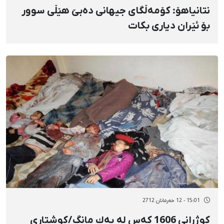
نتانیاهۆ: كۆمەڵگای جیهانی دەبێ‌ هێڵی سوور
بۆ ئێران دیاری بكات
15:01 - 12 خەرمانان 2712
كوژرانی 1606 كەس لە یەك مانگ/كوشتاری