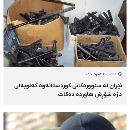
12:02 - 31 گەلاوێژ 2712
ئێران له‌ سنووره‌کانی کوردستانه‌وه‌ که‌لوپه‌لی
دژه‌ شۆڕش هاورده‌ ده‌کات