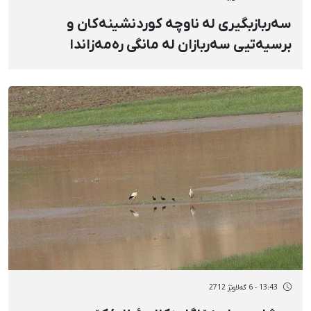
سەربازبگیری لە ناوچە كوردنشینەكان و
برسیەتیی سەربازان لە مانگی رەمەزاندا
13:43 - 6 گەلاوێژ 2712