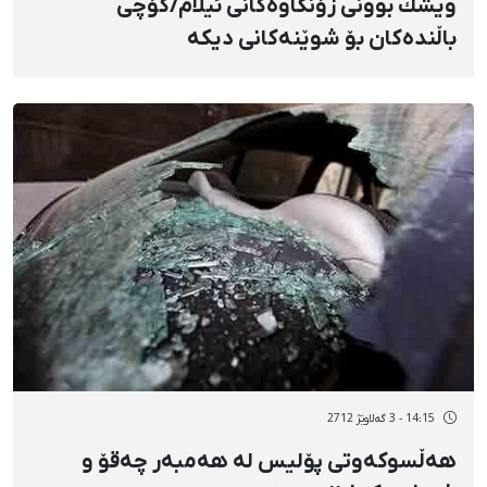
ویشك بوونی زۆنگاوەكانی ئیلام/كۆچی
باڵندەكان بۆ شوێنەكانی دیكە
14:15 - 3 گەلاوێژ 2712
هەڵسوكەوتی پۆلیس لە هەمبەر چەقۆ و