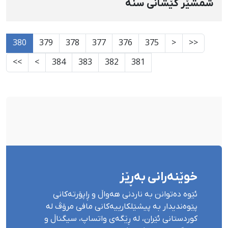
شمشێر كێشانی سنە
380
379
378
377
376
375
<
<<
>>
>
384
383
382
381
خوێنەرانی بەڕێز
ئێوە دەتوانن بە ناردنی هەواڵ و ڕاپۆرتەکانی
پێوەندیدار بە پیشێلکارییەکانی مافی مرۆڤ لە
کوردستانی ئێران، لە ڕێگەی واتساپ، سیگناڵ و