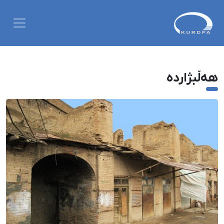
هەڵبژاردە