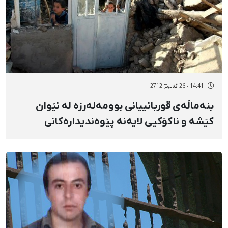
14:41 - 26 گەلاوێژ 2712
بنەماڵەی قوربانییانی بوومەلەرزە لە نێوان
كێشە و ناكۆكیی لایەنە پێوەندیدارەكانی
حكوومەتدا