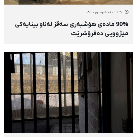
13:39 - 24 خەرمانان 2712
90% مادەی هۆشبەری سەقز لەناو بینایەكی
مێژوویی دەفرۆشرێت