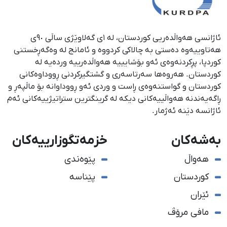
ئاژانسی هەواڵدەریی کوردستان، لە ١ی گەلاوێژی ساڵی ٩٠ی
هەتاوییەوە دەستی بە چالاکی کردووە و ئامانج لە وەگەڕخستنی
كوردپا، پڕكردنەوەی ئەو بۆشایییە هەواڵدەرییە وردەیە لە
كوردستان. هەروەها سەرتاسەری و گشتگیركردنی ڕووداوەكانی
كوردستان و گواستنەوەی ڕاست و وردی ئەو ڕووداوانە بۆ ماڵپەڕ و
ڕاگەیەندنە هەواڵییەكانی دیكە لە گرینگترین ستراتیژییەكانی ئەم
ئاژانسە دێنە ئەژمار.
بەشەکان
خزمەتگوزارییەکان
هەواڵ
پێوەندی
کوردستان
پێناسە
ئێران
مافی مرۆڤ