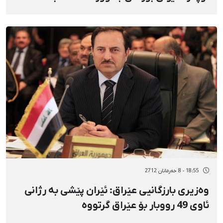
18:55 - 8 خەرمانان 2712
وەزیری بارزگانیی عێراق: ئێران پێشی بە رژانی
ئاوی 49 رووبار بۆ عێراق گرتووە