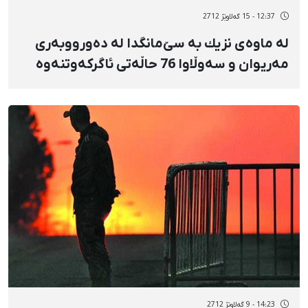
12:37 - 15 گەلاوێژ 2712
لە ماوەی نزیك بە سێ‌مانگدا لە دەورووبەری
مەریوان و سەوڵاوا 76 حاڵەتی ئاگركەوتنەوە
رووی داوە
14:23 - 9 گەلاوێژ 2712