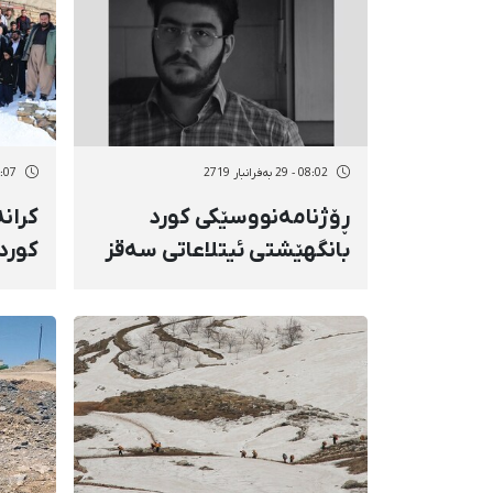
08:02 - 29 بەفرانبار 2719
09:07 - 28 بەف
ڕۆژنامەنووسێکی کورد
کران
بانگهێشتی ئیتلاعاتی سەقز
کورد
کرا
خوار