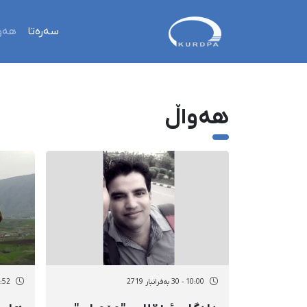
سەرەتا
هەو
هەواڵ
10:00 - 30 بەفرانبار 2719
09:52 - 30 بەف