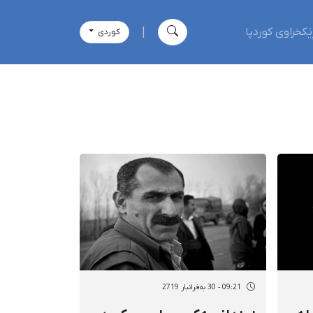
ێکخراوی کوردپا
|
كوردی
09:21 - 30 بەفرانبار 2719