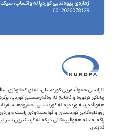
ژمارەی پێوەندیی کوردپا لە واتساپ، سیگناڵ 
0012026078129
چالاکی کردووە و ئامانج لە وەگەڕخستنی كوردپا، پڕكر
هەواڵدەرییە وردەیە لە كوردستان. هەروەها سەرتا
ڕووداوەكانی كوردستان و گواستنەوەی ڕاست و وردی ئە
ڕاگەیەندنە هەواڵییەكانی دیكە لە گرینگترین ستراتی
ئەژمار.