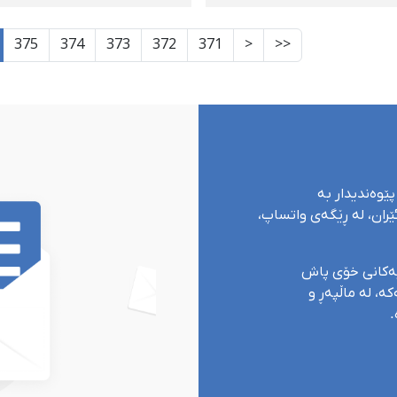
ار بوو
کرا
375
374
373
372
371
<
<<
پێوەندیدار بە
ران، لە ڕێگەی واتساپ،
یەکانی خۆی پاش
ە، لە ماڵپەڕ و
.