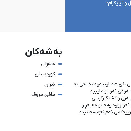
و تێلێگرام:
بەشەکان
هەواڵ
کوردستان
ئێران
ئاژانسی هەواڵدەریی کوردستان، لە ١ی گەلاوێژی ساڵی ٩٠ی هەتاوییەوە دەستی بە
دنەوەی ئەو بۆشایییە
مافی مرۆڤ
سەری و گشتگیركردنی
و ڕووداوانە بۆ ماڵپەڕ و
ژییەكانی ئەم ئاژانسە دێنە