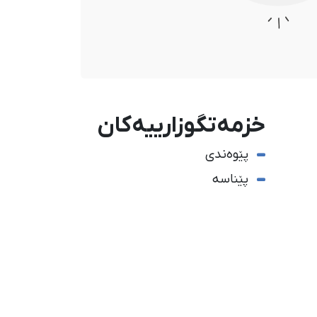
خزمەتگوزارییەکان
پێوەندی
پێناسە