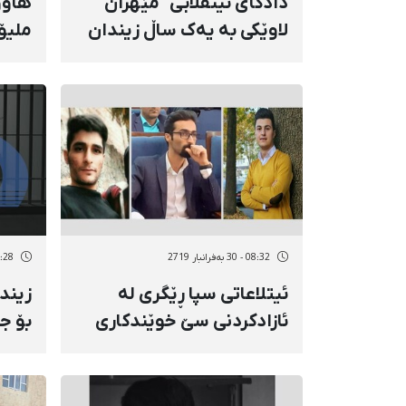
دادگای ئینقلابی "مێهران"
لاوێکی بە یەک ساڵ زیندان
ملیۆ
مەحکووم کرد
حیسا
08:32 - 30 بەفرانبار 2719
10:28 - 29 بەف
ئیتلاعاتی سپا ڕێگری لە
زیند
ئازادکردنی سێ خوێندکاری
بۆ ج
دەسبەسەرکراوی کورد
مەحک
دەکات