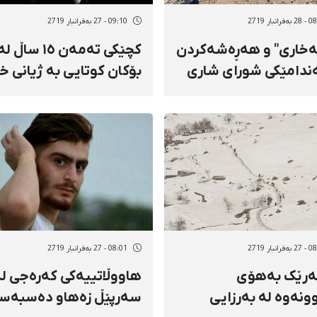
رانبار 2719
09:10 - 27 بەفرانبار 2719
ەخاری" و هەڕەشەکردن
کچێکی تەمەن ١٥ ساڵ ل
ەندامێکی شورای شاری
بۆکان کوتایی بە ژیانی خ
لەلایەن سپای
هێنا
ارنەوە
رانبار 2719
08:01 - 27 بەفرانبار 2719
ەرێک بەهۆی
هاووڵاتییەکی کەرەجی ل
وونەوە لە بەرزایی
سەرپێڵ زەهاو دەسبەس