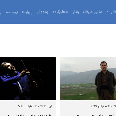
اڵ
مافی مرۆڤ
وتار
هەڵبژاردە
وتووێژ
ڕاپۆرت
پێناسە
ڕ
رانبار 2719
09:30 - 30 بەفرانبار 2719