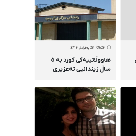
08:29 - 28 بەفرانبار 2719
هاووڵاتییەکی کورد بە ٥
ساڵ زیندانیی تەعزیری
مەحکووم کرا