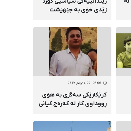
لە
زیندانییەکی سیاسیی کورد
زێدی خۆی بە جێهێشت
دی
08:06 - 29 بەفرانبار 2719
کرێکارێکی سەقزی بە هۆی
ڕووداوی کار لە کەرەج گیانی
لە دەست دا