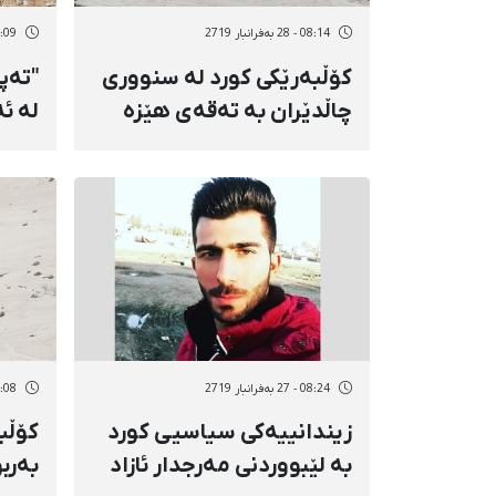
08:14 - 28 بەفرانبار 2719
08:09 - 28 بەف
کۆڵبەرێکی کورد لە سنووری
"تەپ
چاڵدێران بە تەقەی هێزە
لە ئ
نیزامییەکان پێکرا
سنە 
پاسد
08:24 - 27 بەفرانبار 2719
08:08 - 27 بەف
زیندانییەکی سیاسیی کورد
کۆڵب
بە لێبووردنی مەرجدار ئازاد
بەرب