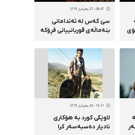
08:47 - 27 بەفرانبار 2719
ە
سێ کەس لە ئەندامانی
ۆی
بنەماڵەی قوربانییانی فڕۆکە
ئۆکراینییەکە بانگهێشتی
ئیتلاعاتی سپا کران
15:11 - 26 بەفرانبار 2719
ە
لاوێکی کورد بە هۆکاری
ەر
نادیار دەسبەسەر کرا