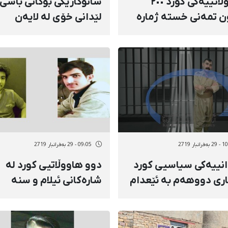
هاووڵاتییەکی کورد ٢٠٠
شانۆکارێکی بۆکانی باسی 
ن تمەنی خستە ژمارە
لێدانی خۆی لە لایەن
بی دادگوستەری
بەرپرسی ئیدارەی ئیرشا
ئەو شاره کرد
رانبار 2719
09:05 - 29 بەفرانبار 2719
انییەکی سیاسیی کورد
دوو هاووڵاتیی کورد لە
اری دووهەم بە ئێعدام
شارەکانی ئیلام و سنە
ووم کرا
دەسبەسەر کران