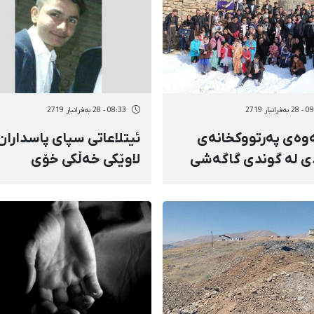
رانبار 2719
08:33 - 28 بەفرانبار 2719
ەوەی پەرتووکخانەی
ئیتلاعاتی سپای پاسداران
ی لە گوندی گاگەشی
لاوێکی خەڵکی خۆی
ێ
دەسبەسەر کرد