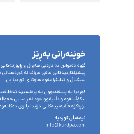
کرا
بریند
خوێنەرانی بەڕێز
ئێوە دەتوانن بە ناردنی هەواڵ و ڕاپۆرتەکانی 
پیشێلکارییەکانی مافی مرۆڤ لە کوردستانی ئێ
سیگناڵ و تێلێگرامەوە هاوکاری کوردپا بن.
کوردپا بە پێبەندبوون بە پرەنسیپە ئەخلاقی
لێکۆڵینەوە و دڵنیابوونەوە لە ڕاستیی هەواڵەک
تۆڕەکۆمەڵایەتییەکانی خۆیدا بڵاوی دەکاتەوە
ئیمەیڵی کوردپا:
info@kurdpa.com