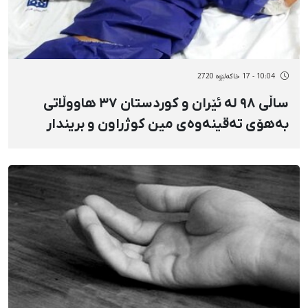
10:04 - 17 خاکەلێوه 2720
ساڵی ٩٨ لە ئێران و کوردستان ٣٧ هاووڵاتی
بەهۆی تەقینەوەی مین کوژراون و بریندار
بوون