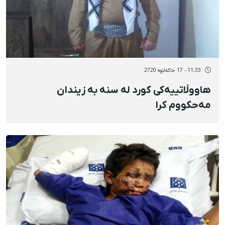
11:33 - 17 خاکەلێوه 2720
هاووڵاتییەکی کورد لە سنە بە زیندان
مەحکووم کرا