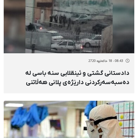
08:43 - 18 خاکەلێوه 2720
دادستانی گشتی و ئینقلابی سنە باسی لە
دەسبەسەرکردنی دارێژەی پلانی هەڵاتنی
زیندانییانی سەقز کرد