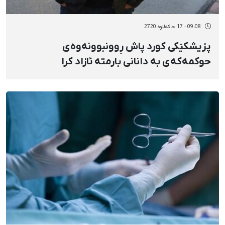
09:08 - 17 خاکەلێوه 2720
پزیشکێکی کورد پاش ڕوونبوونەوەی
حوکمەکەی بە دانانی بارمتە ئازاد کرا