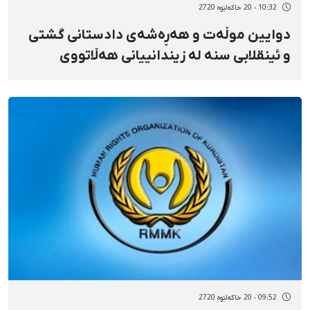
10:32 - 20 خاکەلێوه 2720
دوایین موڵەت و هەڕەشەی دادستانی گشتی
و ئینقلابی سنە لە زیندانییانی هەڵاتووی
زیندانی سەقز
09:52 - 20 خاکەلێوه 2720