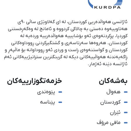
ئاژانسی هەواڵدەریی کوردستان، لە ١ی گەلاوێژی ساڵی ٩٠ی
هەتاوییەوە دەستی بە چالاکی کردووە و ئامانج لە وەگەڕخستنی
كوردپا، پڕكردنەوەی ئەو بۆشایییە هەواڵدەرییە وردەیە لە
كوردستان. هەروەها سەرتاسەری و گشتگیركردنی ڕووداوەكانی
كوردستان و گواستنەوەی ڕاست و وردی ئەو ڕووداوانە بۆ ماڵپەڕ و
ڕاگەیەندنە هەواڵییەكانی دیكە لە گرینگترین ستراتیژییەكانی ئەم
ئاژانسە دێنە ئەژمار.
بەشەکان
خزمەتگوزارییەکان
هەواڵ
پێوەندی
کوردستان
پێناسە
ئێران
مافی مرۆڤ