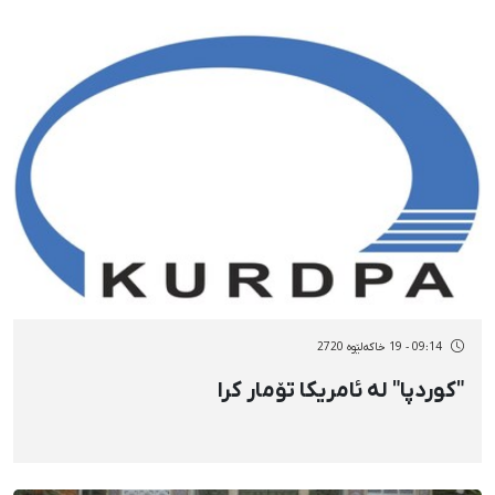
09:14 - 19 خاکەلێوه 2720
"کوردپا" لە ئامریکا تۆمار کرا