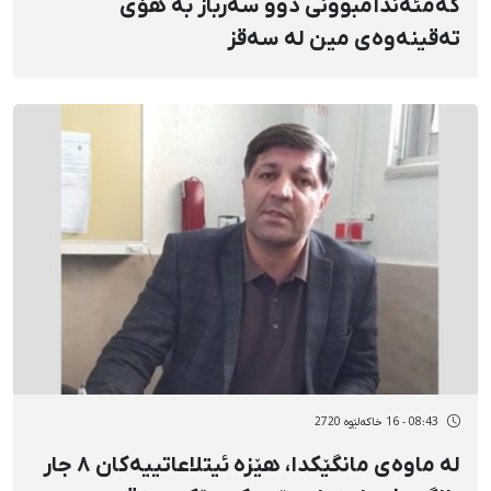
کەمئەندامبوونی دوو سەرباز به هۆی
تەقینەوەی مین لە سەقز
08:43 - 16 خاکەلێوه 2720
لە ماوەی مانگێکدا، هێزە ئیتلاعاتییەکان ٨ جار