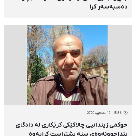
دەسبەسەر کرا
15:56 - 19 خاکەلێوه 2720
حوکمی زیندانیی چالاکێکی کرێکاری لە دادگای
پێداچوونەوەی سنە پشتڕاست کرایەوە