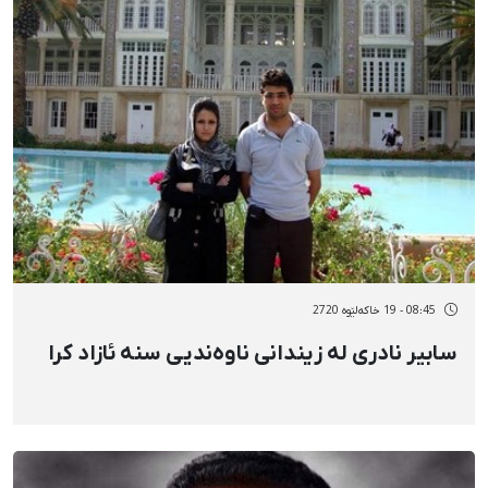
08:45 - 19 خاکەلێوه 2720
سابیر نادری لە زیندانی ناوەندیی سنە ئازاد کرا