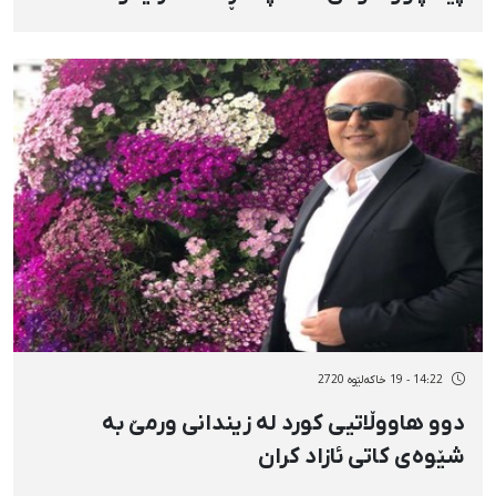
14:22 - 19 خاکەلێوه 2720
دوو هاووڵاتیی کورد لە زیندانی ورمێ بە
شێوەی کاتی ئازاد کران