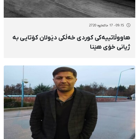
09:15 - 17 خاکەلێوه 2720
هاووڵاتییەکی کوردی خەڵکی دێولان کۆتایی بە
ژیانی خۆی هێنا