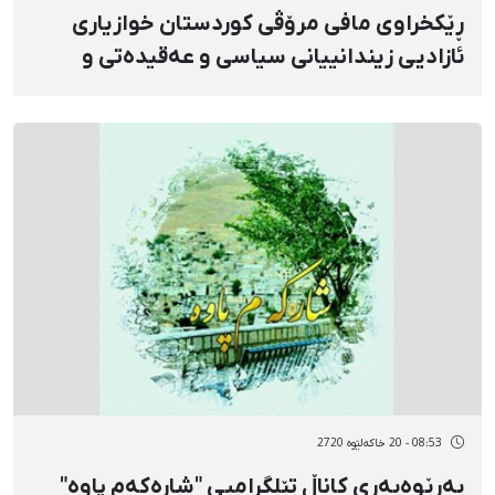
ڕێکخراوی مافی مرۆڤی کوردستان خوازیاری
ئازادیی زیندانییانی سیاسی و عەقیدەتی و
دابڕگەی سەرتاسەری بوو
08:53 - 20 خاکەلێوه 2720
بەڕێوەبەری کاناڵ تێلگرامیی "شارەکەم پاوە"