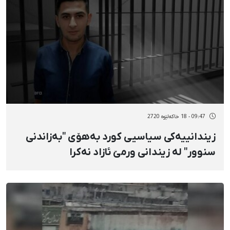
09:47 - 18 خاکەلێوه 2720
زیندانییەکی سیاسیی کورد بەهۆی "بەزاندنی
سنوور" لە زیندانی ورمێ ئازاد نەکرا