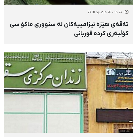
15:24 - 20 خاکەلێوه 2720
تەقەی هێزە نیزامییەکان لە سنووری ماکۆ سێ
کۆڵبەری کردە قوربانی