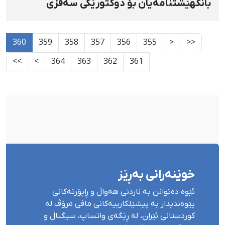
بانگهێشتنامەیان بۆ دوکتورێکی سەقزی
ناردووە
360
359
358
357
356
355
<
<<
>>
>
364
363
362
361
خوێنەرانی بەڕێز
ئێوە دەتوانن بە ناردنی هەواڵ و ڕاپۆرتەکانی
پێوەندیدار بە پیشێلکارییەکانی مافی مرۆڤ لە
کوردستانی ئێران، لە ڕێگەی واتساپ، سیگناڵ و