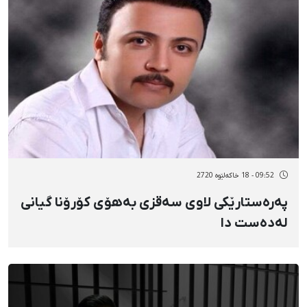
09:52 - 18 خاکەلێوه 2720
پەرەستارێکی لاوی سەقزی بەهۆی کۆرۆنا گیانی
لەدەست دا