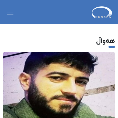
هەواڵ