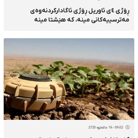
ڕۆژی ٤ی ئاوریل ڕۆژی ئاگادارکردنەوەی
مەترسییەکانی مینه، کە هێشتا مینە
چێندراوەکان لە ئێران و کوردستان مەترسین بۆ
گیانی هاووڵاتییان
09:02 - 16 خاکەلێوه 2720