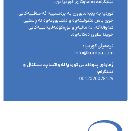
تێلێگرامەوە هاوکاری کوردپا بن.
کوردپا بە پێبەندبوون بە پرەنسیپە ئەخلاقییەکانی
خۆی پاش لێکۆڵینەوە و دڵنیابوونەوە لە ڕاستیی
هەواڵەکە، لە ماڵپەڕ و تۆڕەکۆمەڵایەتییەکانی
خۆیدا بڵاوی دەکاتەوە.
ئیمەیڵی کوردپا:
info@kurdpa.com
ژمارەی پێوەندیی کوردپا لە واتساپ، سیگناڵ و
تێلێگرام:
0012026078129