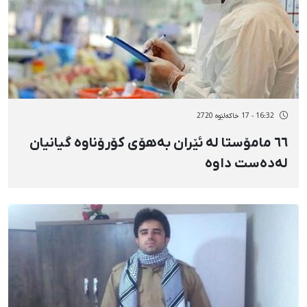
16:32 - 17 خاکەلێوه 2720
٦٦ مامۆستا لە ئێران بەهۆی کۆرۆناوە گیانیان
لەدەست داوە