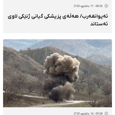
08:50 - 17 خاکەلێوه 2720
ئەیوانغەرب/ هەڵەی پزیشکی گیانی ژنێکی لاوی
ئەستاند
09:58 - 16 خاکەلێوه 2720